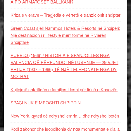
A PO ARMATOSET BALLKANI?
Kriza e vlerave – Tragjedia e vërtetë e tranzicionit shqiptar
Green Coast sjell Nammos Hotels & Resorts në Shqipëri:
Një destinacion i ri lifestyle merr formë në Rivierën
Shqiptare
PUEBLO (1966) / HISTORIA E SPANJOLLES NGA
VALENCIA QË PËRFUNDOI NË LUSHNJE — 29 VJET
PRITJE (1937 – 1966) TË NJË TELEFONATE NGA DY
MOTRAT
Kujtojmë sakrificën e familjes Lleshi për lirinë e Kosovës
SPAÇI NUK E MPOSHTI SHPIRTIN
New York, qyteti që ndryshoi emrin… dhe ndryshoi botën
Kodi zakonor dhe isopolifonia dy nga monumentet e gjalla