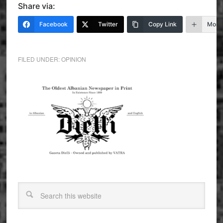
Share via:
Facebook
Twitter
Copy Link
More
FILED UNDER:
OPINION