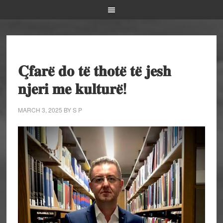
𝐂̧𝐟𝐚𝐫𝐞̈ 𝐝𝐨 𝐭𝐞̈ 𝐭𝐡𝐨𝐭𝐞̈ 𝐭𝐞̈ 𝐣𝐞𝐬𝐡
𝐧𝐣𝐞𝐫𝐢 𝐦𝐞 𝐤𝐮𝐥𝐭𝐮𝐫𝐞̈!
MARCH 3, 2025
BY
S P