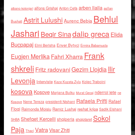
arben llalla
alfons Grishaj
Anton Cefa
asllan
albano kolonjari
Behlul
Astrit Lulushi
Aurenc Bebja
Bushati
Jashari
dalip greca
Beqir Sina
Elida
Buçpapaj
Enver Bytyci
Elmi Berisha
Ermira Babamusta
Frank
Eugjen Merlika
Fahri Xharra
shkreli
Ilir
Gezim Llojdia
Fritz radovani
Levonja
Interviste
Kolec Traboini
Keze Kozeta Zylo
kosova
Kosove
nderroi jete
Marjana Bulku
ne
Murat Gecaj
Rafaela Prifti
Rafael
Nene Tereza
Kosove
presidenti Nishani
Floqi
Raimonda Moisiu
Ramiz Lushaj
reshat kripa
Sadik Elshani
Sokol
Shefqet Kercelli
shqiperia
shqiptaret
SHBA
Paja
Vatra
Visar Zhiti
Thaci