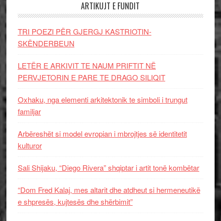
ARTIKUJT E FUNDIT
TRI POEZI PËR GJERGJ KASTRIOTIN-
SKËNDERBEUN
LETËR E ARKIVIT TE NAUM PRIFTIT NË
PERVJETORIN E PARE TE DRAGO SILIQIT
Oxhaku, nga elementi arkitektonik te simboli i trungut
familjar
Arbëreshët si model evropian i mbrojtjes së identitetit
kulturor
Sali Shijaku, “Diego Rivera” shqiptar i artit tonë kombëtar
“Dom Fred Kalaj, mes altarit dhe atdheut si hermeneutikë
e shpresës, kujtesës dhe shërbimit”