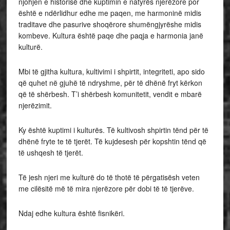
njohjen e historisë dhe kuptimin e natyrës njerëzore por
është e ndërlidhur edhe me paqen, me harmoninë midis
traditave dhe pasurive shoqërore shumëngjyrëshe midis
kombeve. Kultura është paqe dhe paqja e harmonia janë
kulturë.
Mbi të gjitha kultura, kultivimi i shpirtit, integriteti, apo sido
që quhet në gjuhë të ndryshme, për të dhënë fryt kërkon
që të shërbesh. T’i shërbesh komunitetit, vendit e mbarë
njerëzimit.
Ky është kuptimi i kulturës. Të kultivosh shpirtin tënd për të
dhënë fryte te të tjerët. Të kujdesesh për kopshtin tënd që
të ushqesh të tjerët.
Të jesh njeri me kulturë do të thotë të përgatisësh veten
me cilësitë më të mira njerëzore për dobi të të tjerëve.
Ndaj edhe kultura është fisnikëri.