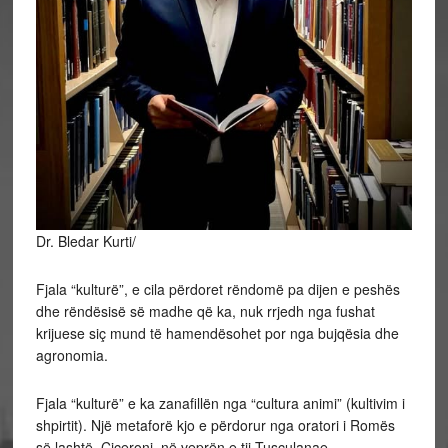
Dr. Bledar Kurti/
Fjala “kulturë”, e cila përdoret rëndomë pa dijen e peshës
dhe rëndësisë së madhe që ka, nuk rrjedh nga fushat
krijuese siç mund të hamendësohet por nga bujqësia dhe
agronomia.
Fjala “kulturë” e ka zanafillën nga “cultura animi” (kultivim i
shpirtit). Një metaforë kjo e përdorur nga oratori i Romës
së lashtë, Ciceroni, në veprën e tij Tusculanae