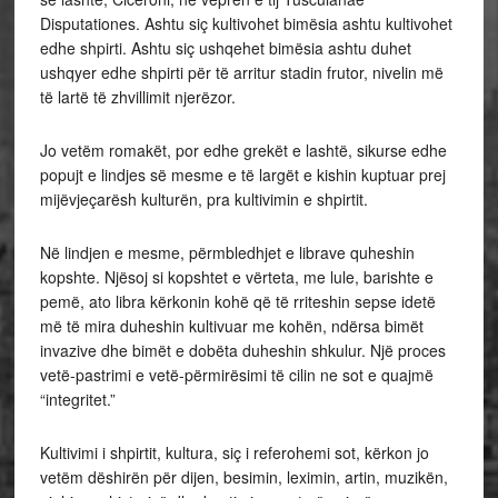
Disputationes. Ashtu siç kultivohet bimësia ashtu kultivohet
edhe shpirti. Ashtu siç ushqehet bimësia ashtu duhet
ushqyer edhe shpirti për të arritur stadin frutor, nivelin më
të lartë të zhvillimit njerëzor.
Jo vetëm romakët, por edhe grekët e lashtë, sikurse edhe
popujt e lindjes së mesme e të largët e kishin kuptuar prej
mijëvjeçarësh kulturën, pra kultivimin e shpirtit.
Në lindjen e mesme, përmbledhjet e librave quheshin
kopshte. Njësoj si kopshtet e vërteta, me lule, barishte e
pemë, ato libra kërkonin kohë që të rriteshin sepse idetë
më të mira duheshin kultivuar me kohën, ndërsa bimët
invazive dhe bimët e dobëta duheshin shkulur. Një proces
vetë-pastrimi e vetë-përmirësimi të cilin ne sot e quajmë
“integritet.”
Kultivimi i shpirtit, kultura, siç i referohemi sot, kërkon jo
vetëm dëshirën për dijen, besimin, leximin, artin, muzikën,