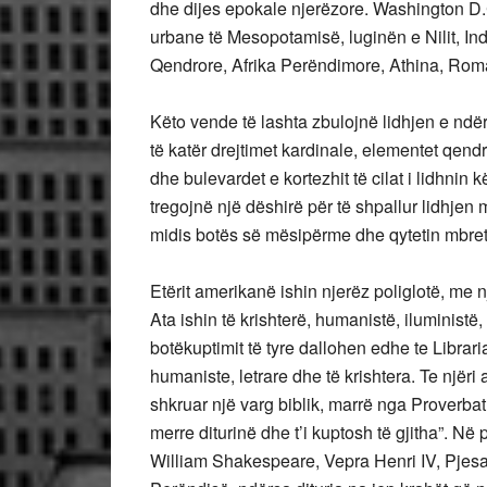
dhe dijes epokale njerëzore. Washington D.
urbane të Mesopotamisë, luginën e Nilit, In
Qendrore, Afrika Perëndimore, Athina, Roma,
Këto vende të lashta zbulojnë lidhjen e ndër
të katër drejtimet kardinale, elementet qendr
dhe bulevardet e kortezhit të cilat i lidhnin
tregojnë një dëshirë për të shpallur lidhjen
midis botës së mësipërme dhe qytetin mbret
Etërit amerikanë ishin njerëz poliglotë, me n
Ata ishin të krishterë, humanistë, iluministë,
botëkuptimit të tyre dallohen edhe te Libra
humaniste, letrare dhe të krishtera. Te njëri a
shkruar një varg biblik, marrë nga Proverbat
merre diturinë dhe t’i kuptosh të gjitha”. Në p
William Shakespeare, Vepra Henri IV, Pjesa I