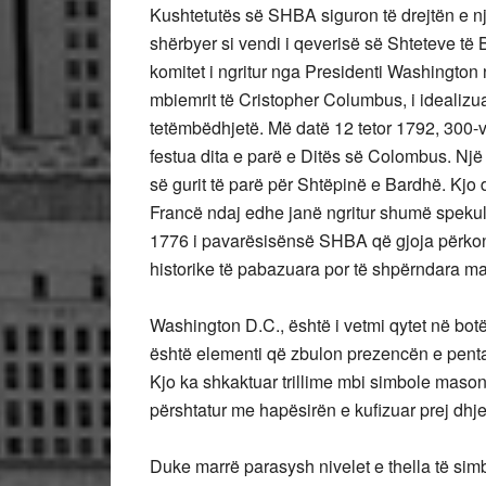
Kushtetutës së SHBA siguron të drejtën e një 
shërbyer si vendi i qeverisë së Shteteve të
komitet i ngritur nga Presidenti Washington 
mbiemrit të Cristopher Columbus, i idealizuar
tetëmbëdhjetë. Më datë 12 tetor 1792, 300-vj
festua dita e parë e Ditës së Colombus. Një
së gurit të parë për Shtëpinë e Bardhë. Kjo d
Francë ndaj edhe janë ngritur shumë spekull
1776 i pavarësisënsë SHBA që gjoja përkon me
historike të pabazuara por të shpërndara masiv
Washington D.C., është i vetmi qytet në bo
është elementi që zbulon prezencën e pent
Kjo ka shkaktuar trillime mbi simbole mason
përshtatur me hapësirën e kufizuar prej dhje
Duke marrë parasysh nivelet e thella të simb