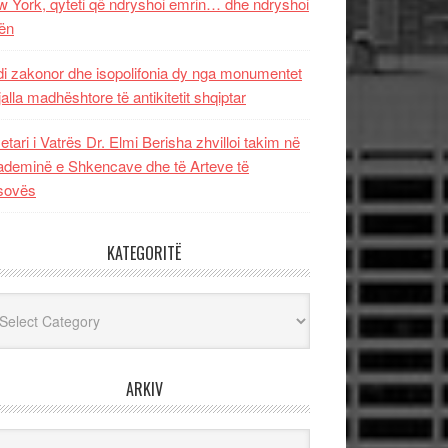
 York, qyteti që ndryshoi emrin… dhe ndryshoi
ën
i zakonor dhe isopolifonia dy nga monumentet
jalla madhështore të antikitetit shqiptar
etari i Vatrës Dr. Elmi Berisha zhvilloi takim në
deminë e Shkencave dhe të Arteve të
sovës
KATEGORITË
egoritë
ARKIV
iv