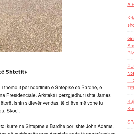
A 
Kri
shq
Gre
Shq
Riv
PU
̈ 𝗦𝗵𝘁𝗲𝘁𝗶𝘁)/
NG
— 
i i themelit për ndërtimin e Shtëpisë së Bardhë, e
TE
dina Presidenciale. Arkitekti i përzgjedhur ishte James
Kuj
torët ishin skllevër vendas, të cilëve më vonë iu
Ko
u, Skoci.
SP
etoi kurrë në Shtëpinë e Bardhë por ishte John Adams,
ndos në rezidencën presidenciale ende të papërfunduar.