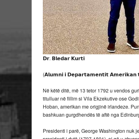
𝗗𝗿. 𝗕𝗹𝗲𝗱𝗮𝗿 𝗞𝘂𝗿𝘁𝗶
(𝗔𝗹𝘂𝗺𝗻𝗶 𝗶 𝗗𝗲𝗽𝗮𝗿𝘁𝗮𝗺𝗲𝗻𝘁𝗶𝘁 𝗔𝗺𝗲𝗿𝗶𝗸𝗮𝗻 𝘁
Në
këtë ditë, më 13 tetor 1792 u vendos gur
titulluar në fillim si Vila Ekzekutive ose Go
Hoban, amerikan me origjinë irlandeze. Punë
bashkuan gurgdhendës të aftë nga Edinburg
Presidenti i parë, George Washington nuk j
presidenti i dytë (1797-1801), ai që u zhve