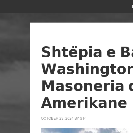
𝗦𝗵𝘁𝗲̈𝗽𝗶𝗮 𝗲 𝗕
𝗪𝗮𝘀𝗵𝗶𝗻𝗴𝘁𝗼
𝗠𝗮𝘀𝗼𝗻𝗲𝗿𝗶𝗮 
𝗔𝗺𝗲𝗿𝗶𝗸𝗮𝗻𝗲
OCTOBER 23, 2024
BY
S P