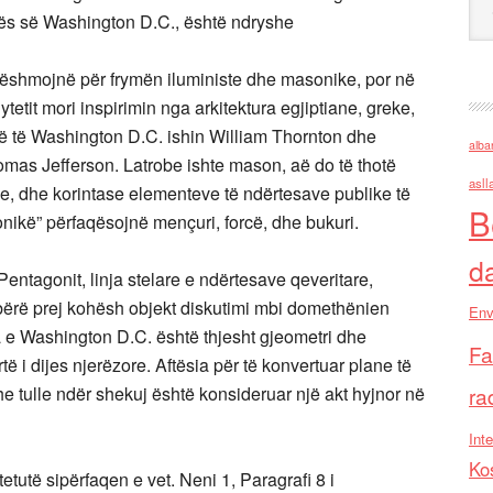
kës së Washington D.C., është ndryshe
 dëshmojnë për frymën iluministe dhe masonike, por në
tetit mori inspirimin nga arkitektura egjiptiane, greke,
arë të Washington D.C. ishin William Thornton dhe
alba
mas Jefferson. Latrobe ishte mason, aë do të thotë
asll
ke, dhe korintase elementeve të ndërtesave publike të
B
tonikë” përfaqësojnë mençuri, forcë, dhe bukuri.
d
entagonit, linja stelare e ndërtesave qeveritare,
bërë prej kohësh objekt diskutimi mbi domethënien
Env
a e Washington D.C. është thjesht gjeometri dhe
Fa
të i dijes njerëzore. Aftësia për të konvertuar plane të
he tulle ndër shekuj është konsideruar një akt hyjnor në
ra
Inte
Ko
tutë sipërfaqen e vet. Neni 1, Paragrafi 8 i