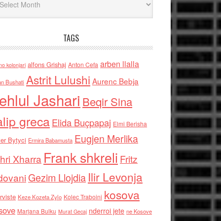
TAGS
arben llalla
alfons Grishaj
Anton Cefa
no kolonjari
Astrit Lulushi
Aurenc Bebja
an Bushati
ehlul Jashari
Beqir Sina
alip greca
Elida Buçpapaj
Elmi Berisha
Eugjen Merlika
er Bytyci
Ermira Babamusta
Frank shkreli
hri Xharra
Fritz
Ilir Levonja
Gezim Llojdia
dovani
kosova
rviste
Kolec Traboini
Keze Kozeta Zylo
sove
nderroi jete
Marjana Bulku
ne Kosove
Murat Gecaj