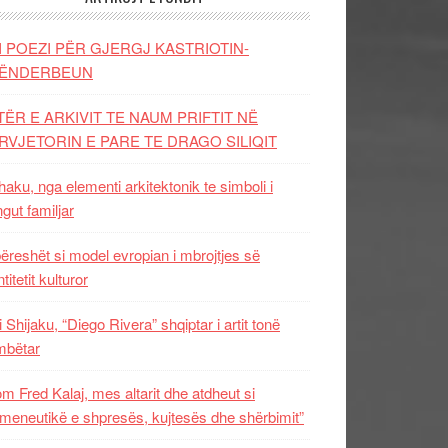
I POEZI PËR GJERGJ KASTRIOTIN-
ËNDERBEUN
TËR E ARKIVIT TE NAUM PRIFTIT NË
RVJETORIN E PARE TE DRAGO SILIQIT
aku, nga elementi arkitektonik te simboli i
ngut familjar
ëreshët si model evropian i mbrojtjes së
titetit kulturor
i Shijaku, “Diego Rivera” shqiptar i artit tonë
mbëtar
m Fred Kalaj, mes altarit dhe atdheut si
meneutikë e shpresës, kujtesës dhe shërbimit”