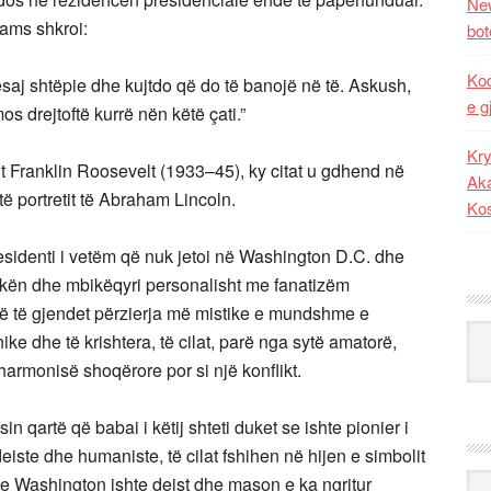
New
dams shkroi:
bot
Kod
ësaj shtëpie dhe kujtdo që do të banojë në të. Askush,
e g
 drejtoftë kurrë nën këtë çati.”
Kry
t Franklin Roosevelt (1933–45), ky citat u gdhend në
Aka
 portretit të Abraham Lincoln.
Ko
sidenti i vetëm që nuk jetoi në Washington D.C. dhe
tokën dhe mbikëqyri personalisht me fanatizëm
 Në të gjendet përzierja më mistike e mundshme e
Kat
ke dhe të krishtera, të cilat, parë nga sytë amatorë,
armonisë shoqërore por si një konflikt.
 qartë që babai i këtij shteti duket se ishte pionier i
iste dhe humaniste, të cilat fshihen në hijen e simbolit
Ark
rge Washington ishte deist dhe mason e ka ngritur