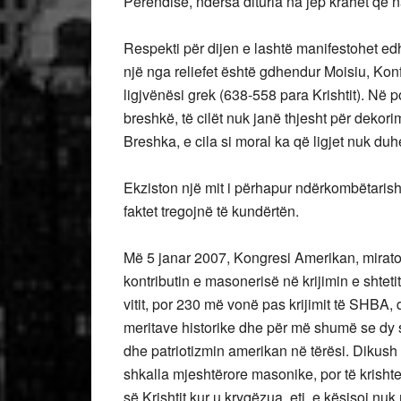
Perëndisë, ndërsa dituria na jep krahët që n
Respekti për dijen e lashtë manifestohet e
një nga reliefet është gdhendur Moisiu, Konfu
ligjvënësi grek (638-558 para Krishtit). Në 
breshkë, të cilët nuk janë thjesht për dekorim
Breshka, e cila si moral ka që ligjet nuk du
Ekziston një mit i përhapur ndërkombëtaris
faktet tregojnë të kundërtën.
Më 5 janar 2007, Kongresi Amerikan, miratoi 
kontributin e masonerisë në krijimin e shteti
vitit, por 230 më vonë pas krijimit të SHBA
meritave historike dhe për më shumë se dy
dhe patriotizmin amerikan në tërësi. Dikush
shkalla mjeshtërore masonike, por të krish
së Krishtit kur u kryqëzua, etj, e kësisoj nuk