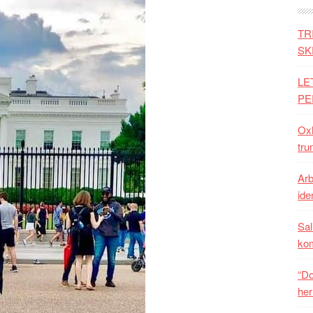
TR
SK
LE
PE
Oxh
tru
Arb
iden
Sal
ko
“Do
her