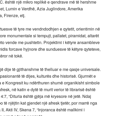
C. është një mikro replikë e qendrave më të hershme
det, Lumin e Verdhë, Azia Juglindore, Amerika
 Firenze, etj.
tuesve të tyre me vendndodhjen e qytetit, orientimin në
ore monumentale si tempujt, pallatet, piramidat, altarët
 këto vende me pushtetin. Projektimi i këtyre ansambleve
 midis forcave hyjnore dhe sunduesve të këtyre qyteteve,
ëror në tokë.
jë dije të gjithanshme të thelluar e me qasje universale.
 pasionantë të dijes, kulturës dhe historisë. Gjurmët e
ria e Kongresit ku ndërthuren shumë organikisht simbole
fresk, në katin e dytë të murit verior të librarisë është
 4:7, “Dituria është gjëja më kryesore në jetë. Ndaj
o të njëjtin kat gjendet një afresk tjetër, por marrë nga
I, Akti IV, Skena 7, “Injoranca është mallkimi i