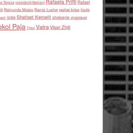
Rafaela Prifti
Rafael
e Tereza
presidenti Nishani
qi
Raimonda Moisiu
Ramiz Lushaj
reshat kripa
Sadik
Shefqet Kercelli
shqiperia
hani
shqiptaret
SHBA
kol Paja
Vatra
Visar Zhiti
Thaci