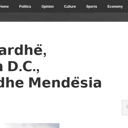
Home
Politics
Opinion
Culture
Sports
Economy
𝗮𝗿𝗱𝗵𝗲̈,
 𝗗.𝗖.,
𝗱𝗵𝗲 𝗠𝗲𝗻𝗱𝗲̈𝘀𝗶𝗮