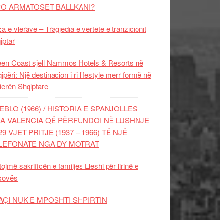
PO ARMATOSET BALLKANI?
za e vlerave – Tragjedia e vërtetë e tranzicionit
iptar
en Coast sjell Nammos Hotels & Resorts në
ipëri: Një destinacion i ri lifestyle merr formë në
ierën Shqiptare
EBLO (1966) / HISTORIA E SPANJOLLES
A VALENCIA QË PËRFUNDOI NË LUSHNJE
29 VJET PRITJE (1937 – 1966) TË NJË
LEFONATE NGA DY MOTRAT
tojmë sakrificën e familjes Lleshi për lirinë e
sovës
AÇI NUK E MPOSHTI SHPIRTIN