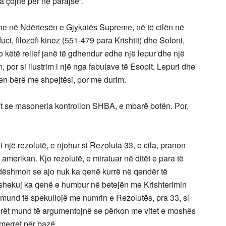
a çojnë për në parajsë”.
dhe në Ndërtesën e Gjykatës Supreme, në të cilën në
ci, filozofi kinez (551-479 para Krishtit) dhe Soloni,
po këtë relief janë të gdhendur edhe një lepur dhe një
, por si ilustrim i një nga fabulave të Esopit, Lepuri dhe
hen bërë me shpejtësi, por me durim.
ht se masoneria kontrollon SHBA, e mbarë botën. Por,
një rezolutë, e njohur si Rezoluta 33, e cila, pranon
t amerikan. Kjo rezolutë, e miratuar në ditët e para të
, dëshmon se ajo nuk ka qenë kurrë në qendër të
 shekuj ka qenë e humbur në betejën me Krishterimin
 mund të spekullojë me numrin e Rezolutës, pra 33, si
terët mund të argumentojnë se përkon me vitet e moshës
 merret për bazë.