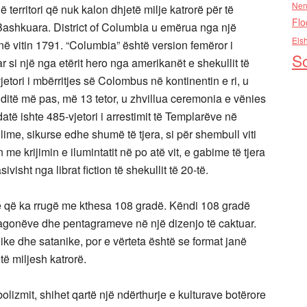
Nen
territori që nuk kalon dhjetë milje katrorë për të
Flo
 Bashkuara. District of Columbia u emërua nga një
Els
në vitin 1791. “Columbia” është version femëror i
So
 si një nga etërit hero nga amerikanët e shekullit të
etori i mbërritjes së Colombus në kontinentin e ri, u
 ditë më pas, më 13 tetor, u zhvillua ceremonia e vënies
atë ishte 485-vjetori i arrestimit të Templarëve në
ime, sikurse edhe shumë të tjera, si për shembull viti
 krijimin e ilumintatit në po atë vit, e gabime të tjera
isht nga librat fiction të shekullit të 20-të.
të që ka rrugë me kthesa 108 gradë. Këndi 108 gradë
agonëve dhe pentagrameve në një dizenjo të caktuar.
ike dhe satanike, por e vërteta është se format janë
të miljesh katrorë.
olizmit, shihet qartë një ndërthurje e kulturave botërore