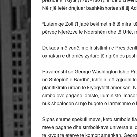
Në një letër drejtuar bashkëshortes së tij A
“Lutem që Zoti t’i japë bekimet më të mira k
përveç Njerëzve të Ndershëm dhe të Urtë, mos
Dekada më vonë, me insistimin e Presidenti
oxhakun e dhomës zyrtare të ngrënies poshtë
Pavarërisht se George Washington ishte Pre
në Shtëpinë e Bardhë, ishte ai që zgjodhi 
planifikimin urban të kryeqytetit amerikan.
simboleve pagane, deiste, iluministe, masoni
nuk shpalosen si një buqetë e larmishme e h
Sipas shumë spekullimeve, këto simbole flasin
riteve pagane dhe simbolikave universale, de
të kryqit të etërve të kombit amerikan. Geo