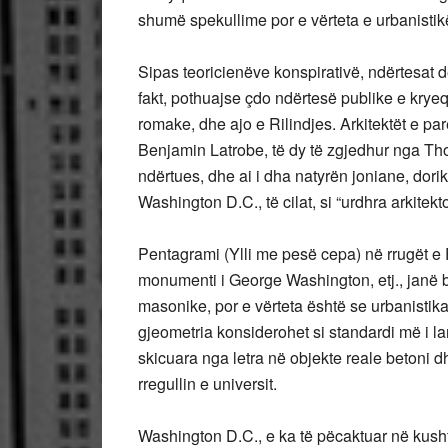
shumë spekullime por e vërteta e urbanisti
Sipas teoricienëve konspirativë, ndërtesat
fakt, pothuajse çdo ndërtesë publike e kryeqy
romake, dhe ajo e Rilindjes. Arkitektët e p
Benjamin Latrobe, të dy të zgjedhur nga Tho
ndërtues, dhe ai i dha natyrën joniane, dori
Washington D.C., të cilat, si “urdhra arkitek
Pentagrami (Ylli me pesë cepa) në rrugët e P
monumenti i George Washington, etj., janë 
masonike, por e vërteta është se urbanistik
gjeometria konsiderohet si standardi më i lar
skicuara nga letra në objekte reale betoni d
rregullin e universit.
Washington D.C., e ka të pëcaktuar në kushte