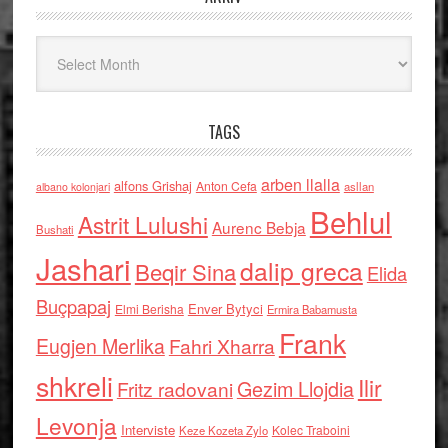
Arkiv
TAGS
arben llalla
alfons Grishaj
Anton Cefa
asllan
albano kolonjari
Behlul
Astrit Lulushi
Aurenc Bebja
Bushati
Jashari
dalip greca
Beqir Sina
Elida
Buçpapaj
Enver Bytyci
Elmi Berisha
Ermira Babamusta
Frank
Eugjen Merlika
Fahri Xharra
shkreli
Ilir
Gezim Llojdia
Fritz radovani
Levonja
Interviste
Kolec Traboini
Keze Kozeta Zylo