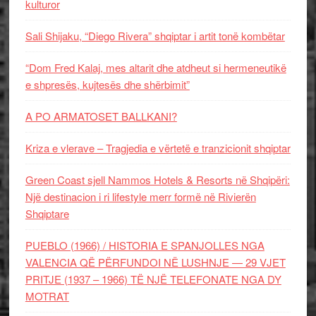
kulturor
Sali Shijaku, “Diego Rivera” shqiptar i artit tonë kombëtar
“Dom Fred Kalaj, mes altarit dhe atdheut si hermeneutikë
e shpresës, kujtesës dhe shërbimit”
A PO ARMATOSET BALLKANI?
Kriza e vlerave – Tragjedia e vërtetë e tranzicionit shqiptar
Green Coast sjell Nammos Hotels & Resorts në Shqipëri:
Një destinacion i ri lifestyle merr formë në Rivierën
Shqiptare
PUEBLO (1966) / HISTORIA E SPANJOLLES NGA
VALENCIA QË PËRFUNDOI NË LUSHNJE — 29 VJET
PRITJE (1937 – 1966) TË NJË TELEFONATE NGA DY
MOTRAT