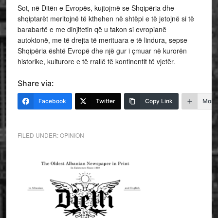
Sot, në Ditën e Evropës, kujtojmë se Shqipëria dhe
shqiptarët meritojnë të kthehen në shtëpi e të jetojnë si të
barabartë e me dinjitetin që u takon si evropianë
autoktonë, me të drejta të merituara e të lindura, sepse
Shqipëria është Evropë dhe një gur i çmuar në kurorën
historike, kulturore e të rrallë të kontinentit të vjetër.
Share via:
Facebook
Twitter
Copy Link
More
FILED UNDER:
OPINION