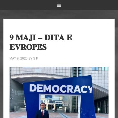
𝟗 𝐌𝐀𝐉𝐈 – 𝐃𝐈𝐓𝐀 𝐄
𝐄𝐕𝐑𝐎𝐏𝐄̈𝐒
MAY 9, 2025
BY
S P