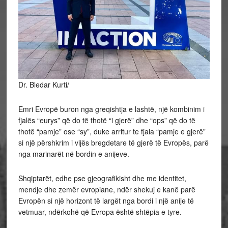
Dr. Bledar Kurti/
Emri Evropë buron nga greqishtja e lashtë, një kombinim i
fjalës “eurys” që do të thotë “i gjerë” dhe “ops” që do të
thotë “pamje” ose “sy”, duke arritur te fjala “pamje e gjerë”
si një përshkrim i vijës bregdetare të gjerë të Evropës, parë
nga marinarët në bordin e anijeve.
Shqiptarët, edhe pse
gjeografikisht dhe me identitet,
mendje dhe zemër evropiane, ndër shekuj e kanë parë
Evropën si një horizont të largët nga bordi i një anije të
vetmuar, ndërkohë që Evropa është shtëpia e tyre.