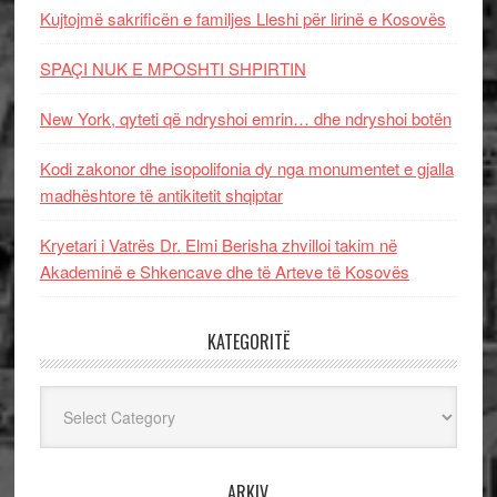
Kujtojmë sakrificën e familjes Lleshi për lirinë e Kosovës
SPAÇI NUK E MPOSHTI SHPIRTIN
New York, qyteti që ndryshoi emrin… dhe ndryshoi botën
Kodi zakonor dhe isopolifonia dy nga monumentet e gjalla
madhështore të antikitetit shqiptar
Kryetari i Vatrës Dr. Elmi Berisha zhvilloi takim në
Akademinë e Shkencave dhe të Arteve të Kosovës
KATEGORITË
Kategoritë
ARKIV