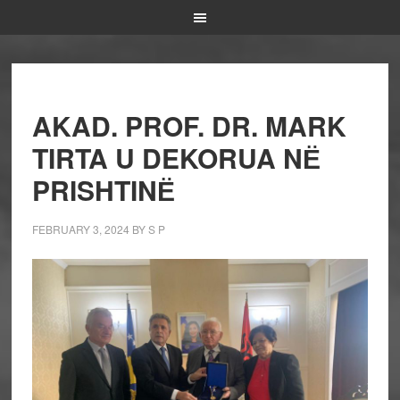
AKAD. PROF. DR. MARK
TIRTA U DEKORUA NЁ
PRISHTINЁ
FEBRUARY 3, 2024
BY
S P