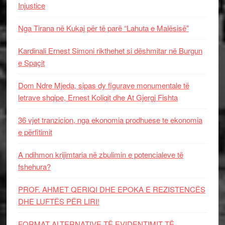
Injustice
Nga Tirana në Kukaj për të parë “Lahuta e Malësisë”
Kardinali Ernest Simoni rikthehet si dëshmitar në Burgun
e Spaçit
Dom Ndre Mjeda, sipas dy figurave monumentale të
letrave shqipe, Ernest Koliqit dhe At Gjergj Fishta
36 vjet tranzicion, nga ekonomia prodhuese te ekonomia
e përfitimit
A ndihmon krijimtaria në zbulimin e potencialeve të
fshehura?
PROF. AHMET QERIQI DHE EPOKA E REZISTENCЁS
DHE LUFTЁS PЁR LIRI!
FORMAT ALTERNATIVE TË EVIDENTIMIT TË