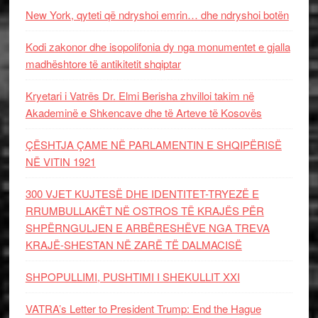
New York, qyteti që ndryshoi emrin… dhe ndryshoi botën
Kodi zakonor dhe isopolifonia dy nga monumentet e gjalla
madhështore të antikitetit shqiptar
Kryetari i Vatrës Dr. Elmi Berisha zhvilloi takim në
Akademinë e Shkencave dhe të Arteve të Kosovës
ÇËSHTJA ÇAME NË PARLAMENTIN E SHQIPËRISË
NË VITIN 1921
300 VJET KUJTESË DHE IDENTITET-TRYEZË E
RRUMBULLAKËT NË OSTROS TË KRAJËS PËR
SHPËRNGULJEN E ARBËRESHËVE NGA TREVA
KRAJË-SHESTAN NË ZARË TË DALMACISË
SHPOPULLIMI, PUSHTIMI I SHEKULLIT XXI
VATRA’s Letter to President Trump: End the Hague