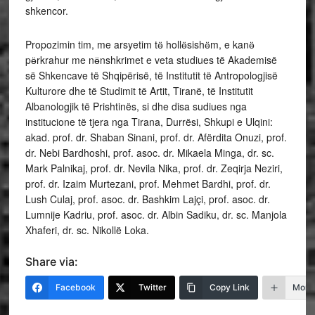
shkencor.
Propozimin tim, me arsyetim tӫ hollӫsishӫm, e kanӫ
pӫrkrahur me nӫnshkrimet e veta studiues të Akademisë
së Shkencave të Shqipërisë, të Institutit të Antropologjisë
Kulturore dhe të Studimit të Artit, Tiranë, të Institutit
Albanologjik të Prishtinës, si dhe disa sudiues nga
institucione të tjera nga Tirana, Durrësi, Shkupi e Ulqini:
akad. prof. dr. Shaban Sinani, prof. dr. Afërdita Onuzi, prof.
dr. Nebi Bardhoshi, prof. asoc. dr. Mikaela Minga, dr. sc.
Mark Palnikaj, prof. dr. Nevila Nika, prof. dr. Zeqirja Neziri,
prof. dr. Izaim Murtezani, prof. Mehmet Bardhi, prof. dr.
Lush Culaj, prof. asoc. dr. Bashkim Lajçi, prof. asoc. dr.
Lumnije Kadriu, prof. asoc. dr. Albin Sadiku, dr. sc. Manjola
Xhaferi, dr. sc. Nikollë Loka.
Share via:
Facebook
Twitter
Copy Link
More