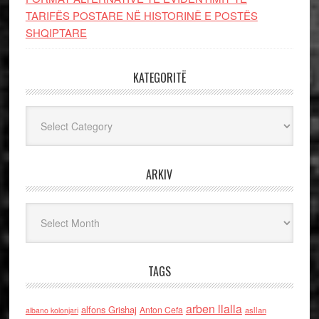
TARIFËS POSTARE NË HISTORINË E POSTËS
SHQIPTARE
KATEGORITË
Kategoritë
ARKIV
Arkiv
TAGS
arben llalla
alfons Grishaj
Anton Cefa
asllan
albano kolonjari