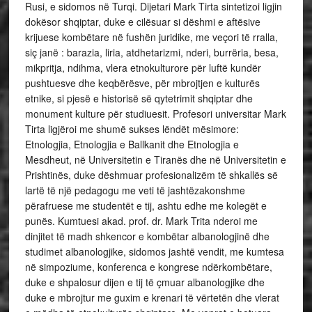
Rusi, e sidomos në Turqi. Dijetari Mark Tirta sintetizoi ligjin
dokësor shqiptar, duke e cilësuar si dëshmi e aftësive
krijuese kombëtare në fushën juridike, me veçori të rralla,
siç janë : barazia, liria, atdhetarizmi, nderi, burrëria, besa,
mikpritja, ndihma, vlera etnokulturore për luftë kundër
pushtuesve dhe keqbërësve, për mbrojtjen e kulturës
etnike, si pjesë e historisë së qytetrimit shqiptar dhe
monument kulture për studiuesit. Profesori universitar Mark
Tirta ligjëroi me shumë sukses lëndët mësimore:
Etnologjia, Etnologjia e Ballkanit dhe Etnologjia e
Mesdheut, në Universitetin e Tiranës dhe në Universitetin e
Prishtinës, duke dëshmuar profesionalizëm të shkallës së
lartë të një pedagogu me veti të jashtëzakonshme
përafruese me studentët e tij, ashtu edhe me kolegët e
punës. Kumtuesi akad. prof. dr. Mark Trita nderoi me
dinjitet të madh shkencor e kombëtar albanologjinë dhe
studimet albanologjike, sidomos jashtë vendit, me kumtesa
në simpoziume, konferenca e kongrese ndërkombëtare,
duke e shpalosur dijen e tij të çmuar albanologjike dhe
duke e mbrojtur me guxim e krenari të vërtetën dhe vlerat