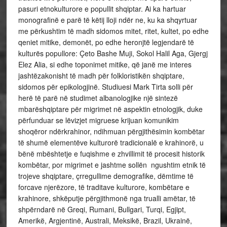
pasuri etnokulturore e popullit shqiptar. Ai ka hartuar
monografinë e parë të këtij lloji ndër ne, ku ka shqyrtuar
me përkushtim të madh sidomos mitet, ritet, kultet, po edhe
qeniet mitike, demonët, po edhe
heronjtë legjendarë të
kulturës popullore: Çeto Bashe Muji, Sokol Halil Aga, Gjergj
Elez Alia, si edhe toponimet mitike, që janë me interes
jashtëzakonisht të madh për folkloristikën shqiptare,
sidomos për epikologjinë. Studiuesi Mark Tirta solli për
herë të parë në studimet albanologjike një sintezë
mbarëshqiptare për migrimet në aspektin etnologjik, duke
përfunduar se lëvizjet migruese krijuan komunikim
shoqëror ndërkrahinor, ndihmuan përgjithësimin kombëtar
të shumë elementëve kulturorë tradicionalë e krahinorë, u
bënë mbështetje e fuqishme e zhvillimit të procesit historik
kombëtar, por migrimet e jashtme sollën ngushtim etnik të
trojeve shqiptare, çrregullime demografike, dëmtime të
forcave njerëzore, të traditave kulturore, kombëtare e
krahinore, shkëputje përgjithmonë nga trualli amëtar, të
shpërndarë në Greqi, Rumani, Bullgari, Turqi, Egjipt,
Amerikë, Argjentinë, Australi, Meksikë, Brazil, Ukrainë,