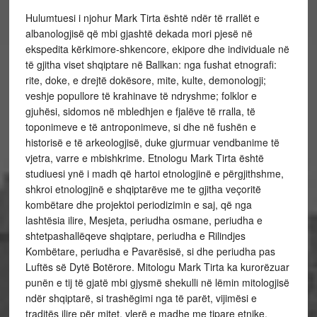
Hulumtuesi i njohur Mark Tirta është ndër të rrallët e
albanologjisë që mbi gjashtë dekada mori pjesë në
ekspedita kërkimore-shkencore, ekipore dhe individuale në
të gjitha viset shqiptare në Ballkan: nga fushat etnografi:
rite, doke, e drejtë dokësore, mite, kulte, demonologji;
veshje popullore të krahinave të ndryshme; folklor e
gjuhësi, sidomos në mbledhjen e fjalëve të rralla, të
toponimeve e të antroponimeve, si dhe në fushën e
historisë e të arkeologjisë, duke gjurmuar vendbanime të
vjetra, varre e mbishkrime. Etnologu Mark Tirta është
studiuesi ynë i madh që hartoi etnologjinë e përgjithshme,
shkroi etnologjinë e shqiptarëve me te gjitha veçoritë
kombëtare dhe projektoi periodizimin e saj, që nga
lashtësia ilire, Mesjeta, periudha osmane, periudha e
shtetpashallëqeve shqiptare, periudha e Rilindjes
Kombëtare, periudha e Pavarësisë, si dhe periudha pas
Luftës së Dytë Botërore. Mitologu Mark Tirta ka kurorëzuar
punën e tij të gjatë mbi gjysmë shekulli në lëmin mitologjisë
ndër shqiptarë, si trashëgimi nga të parët, vijimësi e
traditës ilire për mitet, vlerë e madhe me tipare etnike,