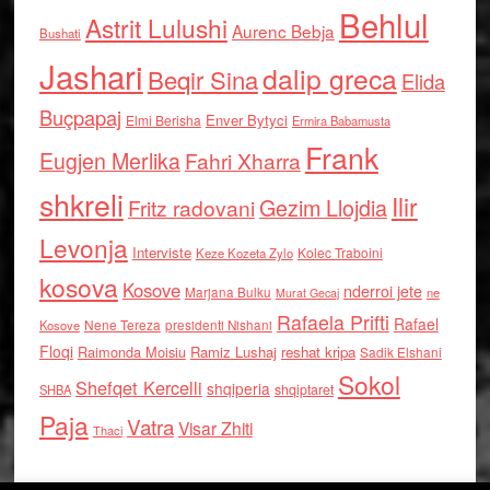
Behlul
Astrit Lulushi
Aurenc Bebja
Bushati
Jashari
dalip greca
Beqir Sina
Elida
Buçpapaj
Enver Bytyci
Elmi Berisha
Ermira Babamusta
Frank
Eugjen Merlika
Fahri Xharra
shkreli
Ilir
Gezim Llojdia
Fritz radovani
Levonja
Interviste
Kolec Traboini
Keze Kozeta Zylo
kosova
Kosove
nderroi jete
Marjana Bulku
ne
Murat Gecaj
Rafaela Prifti
Rafael
Nene Tereza
Kosove
presidenti Nishani
Floqi
Raimonda Moisiu
Ramiz Lushaj
reshat kripa
Sadik Elshani
Sokol
Shefqet Kercelli
shqiperia
shqiptaret
SHBA
Paja
Vatra
Visar Zhiti
Thaci