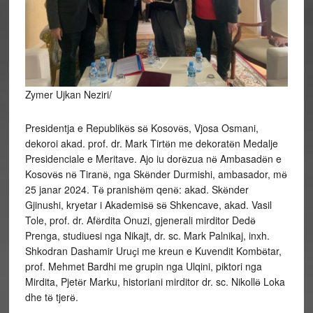
Zymer Ujkan Neziri/
Presidentja e Republikӫs sӫ Kosovӫs, Vjosa Osmani,
dekoroi akad. prof. dr. Mark Tirtӫn me dekoratӫn Medalje
Presidenciale e Meritave. Ajo iu dorӫzua nӫ Ambasadӫn e
Kosovӫs nӫ Tiranӫ, nga Skӫnder Durmishi, ambasador, mӫ
25 janar 2024. Tӫ pranishӫm qenӫ: akad. Skӫnder
Gjinushi, kryetar i Akademisӫ sӫ Shkencave, akad. Vasil
Tole, prof. dr. Afӫrdita Onuzi, gjenerali mirditor Dedӫ
Prenga, studiuesi nga Nikajt, dr. sc. Mark Palnikaj, inxh.
Shkodran Dashamir Uruҫi me kreun e Kuvendit Kombӫtar,
prof. Mehmet Bardhi me grupin nga Ulqini, piktori nga
Mirdita, Pjetӫr Marku, historiani mirditor dr. sc. Nikollӫ Loka
dhe tӫ tjerӫ.