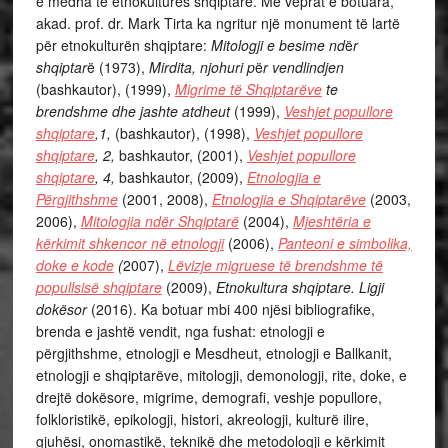
e mëdha të etnokulturës shqiptare. Me veprat e botuara,
akad. prof. dr. Mark Tirta ka ngritur një monument të lartë
për etnokulturën shqiptare:
Mitologji e besime nd
ë
r
shqiptar
ë
(1973),
Mirdita, njohuri p
ë
r vendlindjen
(bashkautor), (1999),
Migrime të Shqiptarëve
te
brendshme dhe jashte atdheut
(1999),
Veshjet popullore
shqiptare
,1,
(bashkautor), (1998),
Veshjet popullore
shqiptare
, 2,
bashkautor, (2001),
Veshjet popullore
shqiptare
, 4,
bashkautor, (2009),
Etnologjia e
Përgjithshme
(2001, 2008),
Etnologjia e Shqiptarëve
(2003,
2006),
Mitologjia ndër Shqiptarë
(2004),
Mjeshtëria e
kërkimit shkencor në etnologji
(2006),
Panteoni e simbolika,
doke e kode
(
2007),
Lëvizje migruese të brendshme të
popullsisë shqiptare
(2009),
Etnokultura shqiptare. Ligji
dokësor
(2016). Ka botuar mbi 400 njësi bibliografike,
brenda e jashtë vendit, nga fushat: etnologji e
përgjithshme, etnologji e Mesdheut, etnologji e Ballkanit,
etnologji e shqiptarëve, mitologji, demonologji, rite, doke, e
drejtë dokësore, migrime, demografi, veshje popullore,
folkloristikë, epikologji, histori, akreologji, kulturë ilire,
gjuhësi, onomastikë, teknikë dhe metodologji e kërkimit