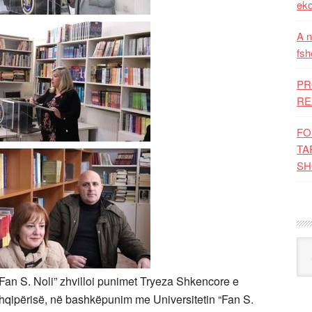
eko
A n
fsh
PR
RE
FO
TA
SH
Kat
“Fan S. Noli” zhvilloi punimet Tryeza Shkencore e
qipërisë, në bashkëpunim me Universitetin “Fan S.