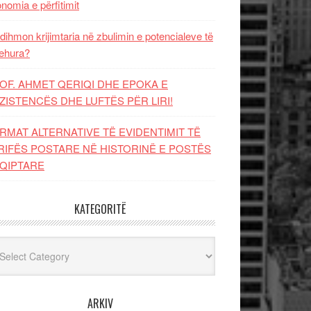
nomia e përfitimit
dihmon krijimtaria në zbulimin e potencialeve të
ehura?
OF. AHMET QERIQI DHE EPOKA E
ZISTENCЁS DHE LUFTЁS PЁR LIRI!
RMAT ALTERNATIVE TË EVIDENTIMIT TË
RIFËS POSTARE NË HISTORINË E POSTËS
QIPTARE
KATEGORITË
egoritë
ARKIV