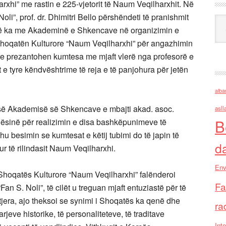
xhi” me rastin e 225-vjetorit të Naum Veqilharxhit. Në
 Noli”, prof. dr. Dhimitri Bello përshëndeti të pranishmit
Ark
në ka me Akademinë e Shkencave në organizimin e
Shoqatën Kulturore “Naum Veqilharxhi” për angazhimin
re prezantohen kumtesa me mjaft vlerë nga profesorë e
et e tyre këndvështrime të reja e të panjohura për jetën
alba
së Akademisë së Shkencave e mbajti akad. asoc.
asll
B
qësinë për realizimin e disa bashkëpunimeve të
u besimin se kumtesat e këtij tubimi do të japin të
d
ur të rilindasit Naum Veqilharxhi.
Env
ë Shoqatës Kulturore “Naum Veqilharxhi” falënderoi
Fa
 S. Noli”, të cilët u treguan mjaft entuziastë për të
tjera, ajo theksoi se synimi i Shoqatës ka qenë dhe
ra
rjeve historike, të personaliteteve, të traditave
Inte