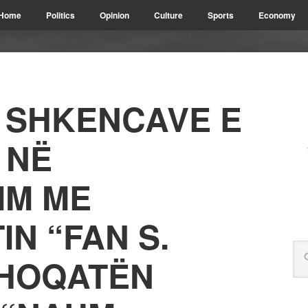
Home
Politics
Opinion
Culture
Sports
Economy
 SHKENCAVE E
 NË
IM ME
IN “FAN S.
SHOQATËN