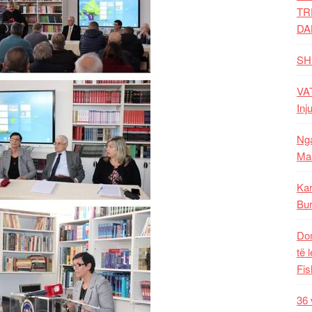
TR
DA
SH
VAT
Inj
Nga
Mal
Kar
Bur
Dom
të 
Fis
36 