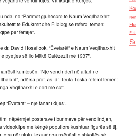
 veçanti të vendlindjes, Vithkuqit e Korçës.
Ko
e u ndal në “Parimet gjuhësore të Naum Veqilharxhit”
Nen
kultetit të Edukimit dhe Filologjisë referoi temën:
Flo
hqipe për fëmijë”.
Els
So
e dr. David Hosaflook, “Ëvetarët” e Naum Veqilharxhit
 e pyetjes së Ilo Mitkë Qafëzezit më 1937”.
arrësit kumtesën: “Një vend nderi në altarin e
harxhi”, ndërsa prof. as. dr. Teuta Toska referoi temën:
 nga Veqilharxhi e deri më sot”.
t “Evëtarit” – një fanar i dijes”.
timi nëpërmjet posterave i burimeve për vendlindjen,
sa videoklipe me këngë popullore kushtuar figurës së tij,
 letra për nipin, lexuar nga nxënësit e shkollës së