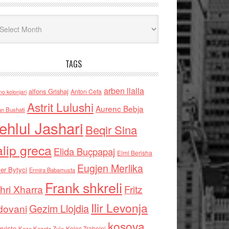
iv
TAGS
arben llalla
alfons Grishaj
Anton Cefa
no kolonjari
Astrit Lulushi
Aurenc Bebja
an Bushati
ehlul Jashari
Beqir Sina
alip greca
Elida Buçpapaj
Elmi Berisha
Eugjen Merlika
er Bytyci
Ermira Babamusta
Frank shkreli
hri Xharra
Fritz
Ilir Levonja
Gezim Llojdia
dovani
kosova
rviste
Kolec Traboini
Keze Kozeta Zylo