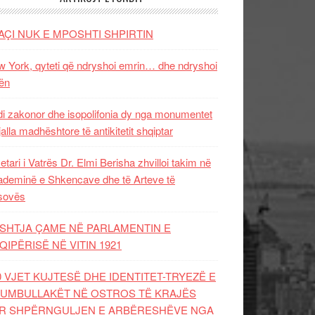
AÇI NUK E MPOSHTI SHPIRTIN
 York, qyteti që ndryshoi emrin… dhe ndryshoi
ën
i zakonor dhe isopolifonia dy nga monumentet
jalla madhështore të antikitetit shqiptar
etari i Vatrës Dr. Elmi Berisha zhvilloi takim në
deminë e Shkencave dhe të Arteve të
sovës
SHTJA ÇAME NË PARLAMENTIN E
QIPËRISË NË VITIN 1921
0 VJET KUJTESË DHE IDENTITET-TRYEZË E
UMBULLAKËT NË OSTROS TË KRAJËS
R SHPËRNGULJEN E ARBËRESHËVE NGA