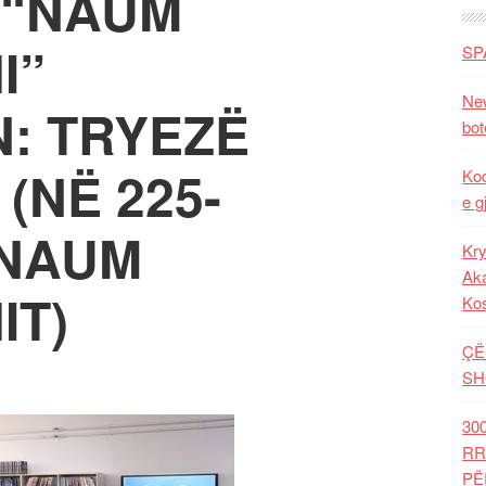
 “NAUM
I”
SP
New
: TRYEZË
bot
(NË 225-
Kod
e g
 NAUM
Kry
Aka
IT)
Ko
ÇË
SH
30
RR
PË