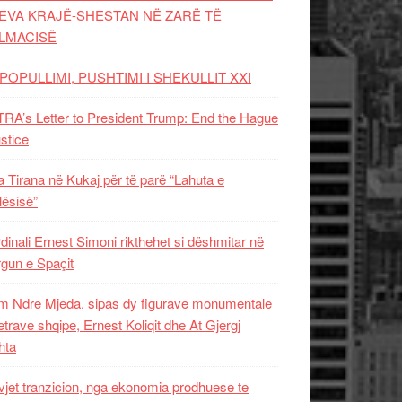
EVA KRAJË-SHESTAN NË ZARË TË
LMACISË
POPULLIMI, PUSHTIMI I SHEKULLIT XXI
RA’s Letter to President Trump: End the Hague
ustice
 Tirana në Kukaj për të parë “Lahuta e
ësisë”
dinali Ernest Simoni rikthehet si dëshmitar në
gun e Spaçit
 Ndre Mjeda, sipas dy figurave monumentale
letrave shqipe, Ernest Koliqit dhe At Gjergj
hta
vjet tranzicion, nga ekonomia prodhuese te