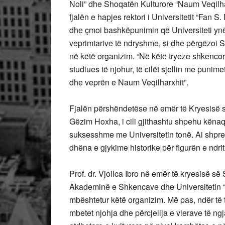
Noli” dhe Shoqatën Kulturore “Naum Veqilhar
fjalën e
hapjes rektori i Universitetit “Fan S.
dhe çmoi bashkëpunimin që Universiteti y
veprimtarive të ndryshme, si dhe përgëzoi 
në këtë organizim. “Në këtë tryeze shkenco
studiues të njohur, të cilët sjellin me punim
dhe veprën e Naum Veqilharxhit”.
Fjalën përshëndetëse në emër të Kryesisë 
Gëzim Hoxha, i cili gjithashtu shpehu këna
suksesshme me Universitetin tonë. Ai shpreh
dhëna e gjykime historike për figurën e ndrit
Prof. dr. Vjollca Ibro në emër të kryesisë s
Akademinë e Shkencave dhe Universitetin “Fan
mbështetur këtë organizim. Më pas, ndër të 
mbetet njohja dhe përcjellja e vlerave të ngja