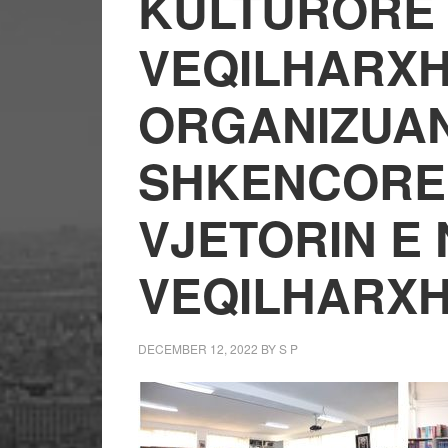
KULTURORE
VEQILHARXH
ORGANIZUAN
SHKENCORE 
VJETORIN E
VEQILHARXH
DECEMBER 12, 2022
BY
S P