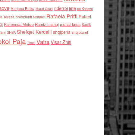
sove
nderroi jete
Marjana Bulku
ne Kosove
Murat Gecaj
Rafaela Prifti
Rafael
e Tereza
presidenti Nishani
qi
Raimonda Moisiu
Ramiz Lushaj
reshat kripa
Sadik
Shefqet Kercelli
shqiperia
hani
shqiptaret
SHBA
kol Paja
Vatra
Visar Zhiti
Thaci