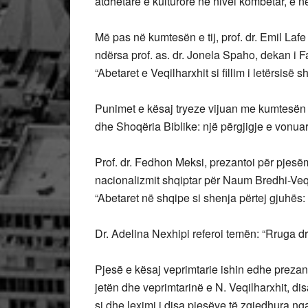
atdhetare e kulturore në nivel kombëtar, e në
Më pas në kumtesën e tij, prof. dr. Emil Laf
ndërsa prof. as. dr. Jonela Spaho, dekan i Fa
“Abetaret e Veqilharxhit si fillim i letërsisë s
Punimet e kësaj tryeze vijuan me kumtesën 
dhe Shoqëria Biblike: një përgjigje e vonuar
Prof. dr. Fedhon Meksi, prezantoi për pjesëm
nacionalizmit shqiptar për Naum Bredhi-Veqil
“Abetaret në shqipe si shenja përtej gjuhës:
Dr. Adelina Nexhipi referoi temën: “Rruga drej
Pjesë e kësaj veprimtarie ishin edhe prezan
jetën dhe veprimtarinë e N. Veqilharxhit, di
si dhe leximi i disa pjesëve të zgjedhura nga