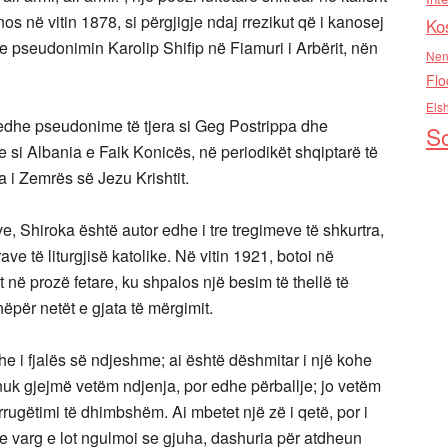
s në vitin 1878, si përgjigje ndaj rrezikut që i kanosej
Ko
me pseudonimin Karolip Shifip në Fiamuri i Arbërit, nën
Nen
Flo
Els
 edhe pseudonime të tjera si Geg Postrippa dhe
So
e si Albania e Faik Konicës, në periodikët shqiptarë të
a i Zemrës së Jezu Krishtit.
 Shiroka është autor edhe i tre tregimeve të shkurtra,
ave të liturgjisë katolike. Në vitin 1921, botoi në
 në prozë fetare, ku shpalos një besim të thellë të
nëpër netët e gjata të mërgimit.
he i fjalës së ndjeshme; ai është dëshmitar i një kohe
j nuk gjejmë vetëm ndjenja, por edhe përballje; jo vetëm
rugëtimi të dhimbshëm. Ai mbetet një zë i qetë, por i
me varg e lot ngulmoi se gjuha, dashuria për atdheun