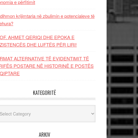
nomia e përfitimit
dihmon krijimtaria në zbulimin e potencialeve të
ehura?
OF. AHMET QERIQI DHE EPOKA E
ZISTENCЁS DHE LUFTЁS PЁR LIRI!
RMAT ALTERNATIVE TË EVIDENTIMIT TË
RIFËS POSTARE NË HISTORINË E POSTËS
QIPTARE
KATEGORITË
egoritë
ARKIV