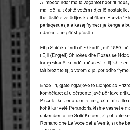
Ai mbetet ndër më të veçantët ndër rilindës,
mall që nuk është vetëm ndjenjë nostalgjie, 
thellësitë e vetëdijes kombëtare. Poezia “
përfaqësuesja e kësaj fryme: një këngë e b
ndarjen dhe për shpresën.
Filip Shiroka lindi në Shkodër, më 1859, në nj
i Ejll (Engjëll) Shirokës dhe Rozes së Ndoc
françeskanë, ku ndër mësuesit e tij ishte e
fali brezit të tij jo vetëm dije, por edhe frymë.
Ende i ri, gjatë ngjarjeve të Lidhjes së Priz
kombëtare: ai u dërgonte javë për javë artiku
Piccolo, ku denonconte me guxim mizoritë q
kohë kur vetë Perandoria kishte veshët e m
shkëmbente me Sotir Koleën, ai pohonte se k
Romano dhe La Voce della Verità, si dhe bas