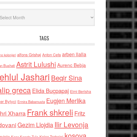
iv
TAGS
arben llalla
alfons Grishaj
Anton Cefa
no kolonjari
Astrit Lulushi
Aurenc Bebja
an Bushati
ehlul Jashari
Beqir Sina
alip greca
Elida Buçpapaj
Elmi Berisha
Eugjen Merlika
er Bytyci
Ermira Babamusta
Frank shkreli
hri Xharra
Fritz
Ilir Levonja
Gezim Llojdia
dovani
kosova
rviste
Kolec Traboini
Keze Kozeta Zylo