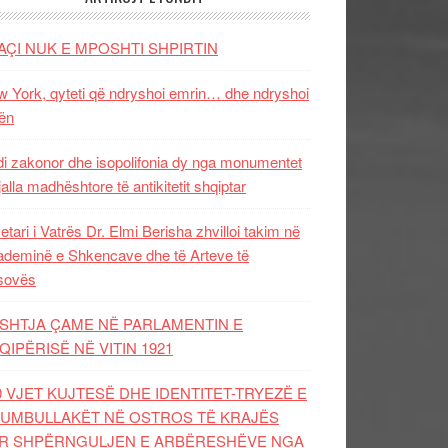
AÇI NUK E MPOSHTI SHPIRTIN
 York, qyteti që ndryshoi emrin… dhe ndryshoi
ën
i zakonor dhe isopolifonia dy nga monumentet
jalla madhështore të antikitetit shqiptar
etari i Vatrës Dr. Elmi Berisha zhvilloi takim në
deminë e Shkencave dhe të Arteve të
sovës
SHTJA ÇAME NË PARLAMENTIN E
QIPËRISË NË VITIN 1921
0 VJET KUJTESË DHE IDENTITET-TRYEZË E
UMBULLAKËT NË OSTROS TË KRAJËS
R SHPËRNGULJEN E ARBËRESHËVE NGA