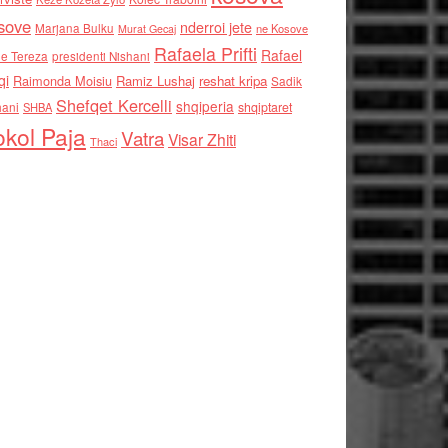
sove
nderroi jete
Marjana Bulku
ne Kosove
Murat Gecaj
Rafaela Prifti
Rafael
e Tereza
presidenti Nishani
qi
Raimonda Moisiu
Ramiz Lushaj
reshat kripa
Sadik
Shefqet Kercelli
shqiperia
hani
shqiptaret
SHBA
kol Paja
Vatra
Visar Zhiti
Thaci