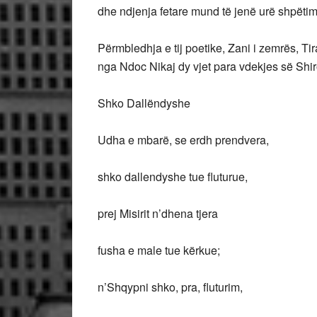
dhe ndjenja fetare mund të jenë urë shpëtimi
Përmbledhja e tij poetike, Zani i zemrës, Tira
nga Ndoc Nikaj dy vjet para vdekjes së Shir
Shko Dallëndyshe
Udha e mbarë, se erdh prendvera,
shko dallendyshe tue fluturue,
prej Misirit n’dhena tjera
fusha e male tue kërkue;
n’Shqypni shko, pra, fluturim,