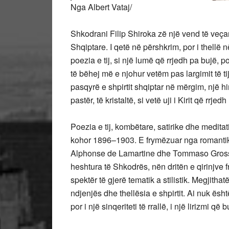
Nga Albert Vataj/
Shkodrani Filip Shiroka zë një vend të veç
Shqiptare. I qetë në përshkrim, por i thellë n
poezia e tij, si një lumë që rrjedh pa bujë,
të bëhej më e njohur vetëm pas largimit të tij
pasqyrë e shpirtit shqiptar në mërgim, një hi
pastër, të kristaltë, si vetë uji i Kirit që rr
Poezia e tij, kombëtare, satirike dhe medita
kohor 1896–1903. E frymëzuar nga romantik
Alphonse de Lamartine dhe Tommaso Grossi – t
heshtura të Shkodrës, nën dritën e qirinjve
spektër të gjerë tematik a stilistik. Megjitha
ndjenjës dhe thellësia e shpirtit. Ai nuk ësht
por i një sinqeriteti të rrallë, i një lirizmi që