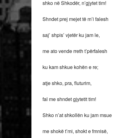
shko në Shkodër, n’gjytet tim!
Shndet prej mejet të m’i falesh
saj’ shpis’ vjetër ku jam le,
me ato vende rreth t’përfalesh
ku kam shkue kohën e re;
atje shko, pra, fluturim,
fal me shndet gjytetit tim!
Shko n’at shkollën ku jam msue
me shokë t’mi, shokt e fmnisë,