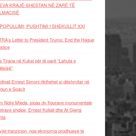
EVA KRAJË-SHESTAN NË ZARË TË
LMACISË
POPULLIMI, PUSHTIMI I SHEKULLIT XXI
RA’s Letter to President Trump: End the Hague
ustice
 Tirana në Kukaj për të parë “Lahuta e
ësisë”
dinali Ernest Simoni rikthehet si dëshmitar në
gun e Spaçit
 Ndre Mjeda, sipas dy figurave monumentale
letrave shqipe, Ernest Koliqit dhe At Gjergj
hta
vjet tranzicion, nga ekonomia prodhuese te