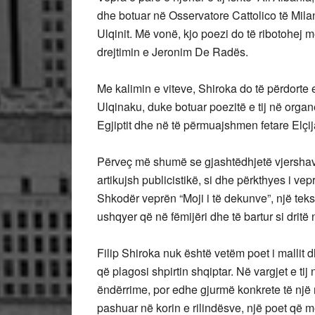
dhe botuar në Osservatore Cattolico të Milano
Ulqinit. Më vonë, kjo poezi do të ribotohej 
drejtimin e Jeronim De Radës.
Me kalimin e viteve, Shiroka do të përdorte
Ulqinaku, duke botuar poezitë e tij në organ
Egjiptit dhe në të përmuajshmen fetare Elçij
Përveç më shumë se gjashtëdhjetë vjershave,
artikujsh publicistikë, si dhe përkthyes i vepr
Shkodër veprën “Moji i të dekunve”, një tekst
ushqyer që në fëmijëri dhe të bartur si dritë 
Filip Shiroka nuk është vetëm poet i mallit d
që plagosi shpirtin shqiptar. Në vargjet e ti
ëndërrime, por edhe gjurmë konkrete të një r
pashuar në korin e rilindësve, një poet që 