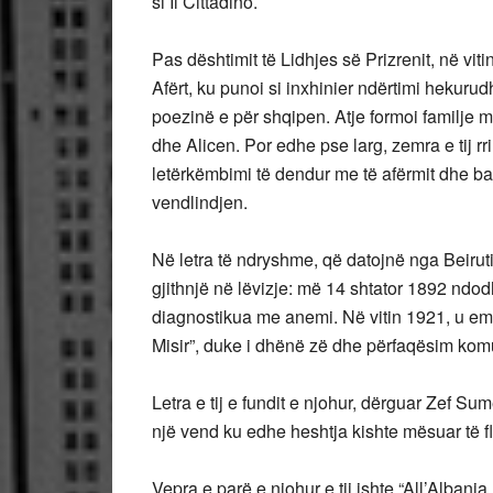
si Il Cittadino.
Pas dështimit të Lidhjes së Prizrenit, në vi
Afërt, ku punoi si inxhinier ndërtimi hekurud
poezinë e për shqipen. Atje formoi familje me
dhe Alicen. Por edhe pse larg, zemra e tij r
letërkëmbimi të dendur me të afërmit dhe b
vendlindjen.
Në letra të ndryshme, që datojnë nga Beiruti,
gjithnjë në lëvizje: më 14 shtator 1892 ndod
diagnostikua me anemi. Në vitin 1921, u emë
Misir”, duke i dhënë zë dhe përfaqësim komu
Letra e tij e fundit e njohur, dërguar Zef Su
një vend ku edhe heshtja kishte mësuar të f
Vepra e parë e njohur e tij ishte “All’Albania, 