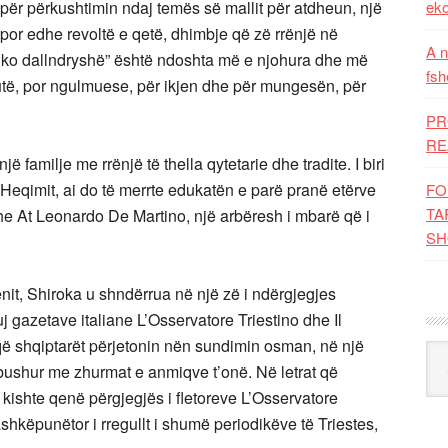
eko
 për përkushtimin ndaj temës së mallit për atdheun, një
por edhe revoltë e qetë, dhimbje që zë rrënjë në
A n
Shko dallndryshë” është ndoshta më e njohura dhe më
fsh
utë, por ngulmuese, për ikjen dhe për mungesën, për
PR
RE
ë familje me rrënjë të thella qytetarie dhe tradite. I biri
 Heqimit, ai do të merrte edukatën e parë pranë etërve
FO
TA
dhe At Leonardo De Martino, një arbëresh i mbarë që i
SH
renit, Shiroka u shndërrua në një zë i ndërgjegjes
j gazetave italiane L’Osservatore Triestino dhe Il
ë shqiptarët përjetonin nën sundimin osman, në një
Kat
bushur me zhurmat e anmiqve t’onë. Në letrat që
ishte qenë përgjegjës i fletoreve L’Osservatore
hkëpunëtor i rregullt i shumë periodikëve të Triestes,