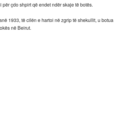
 për çdo shpirt që endet ndër skaje të botës.
në 1933, të cilën e hartoi në zgrip të shekullit, u botua
okës në Beirut.