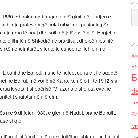
Ark
tin 1880, Shiroka mori rrugën e mërgimit në Lindjen e
hash, një profesion që nuk i mbyti dot pasionin për
 një grua të huaj dhe solli në jetë dy fëmijë: Engjëllin
rinte gjithnjë në Shkodrën e braktisur, dhe përmes një
ashkëmendimtarët, vijonte të ushqente lidhjen me
alba
asll
 Libani dhe Egjipti, mund të ndiqet udha e tij e paqetë,
B
hej në Beirut, më vonë në Kairo, ku në prill të 1912-s u
d
rua kryetar i shoqërisë “Vllazëria e shqiptarëve në
nitetit shqiptar në mërgim.
Env
mës më 9 dhjetor 1930, e gjen në Hadet, pranë Beirutit,
Fa
lasë shqip.
ra
all’armi, all’armi!”, një poezi luftëtare shkruar në italisht
Inte