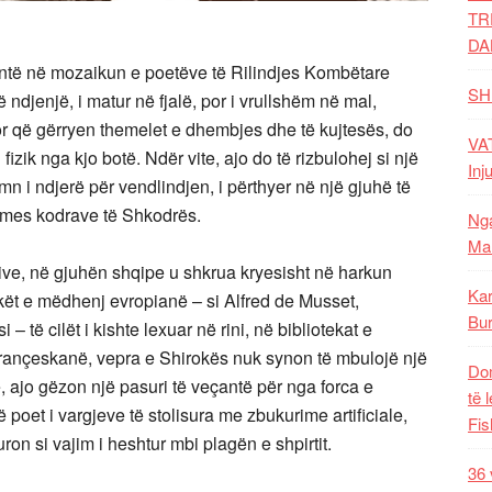
TR
DA
antë në mozaikun e poetëve të Rilindjes Kombëtare
SH
ë ndjenjë, i matur në fjalë, por i vrullshëm në mal,
 por që gërryen themelet e dhembjes dhe të kujtesës, do
VAT
 fizik
nga kjo botë. Ndër vite, ajo do të rizbulohej si një
Inj
mn i ndjerë për vendlindjen, i përthyer në një gjuhë të
jedh mes kodrave të Shkodrës.
Nga
Mal
tive, në gjuhën shqipe u shkrua kryesisht në harkun
Kar
ët e mëdhenj evropianë – si Alfred de Musset,
Bur
ë cilët i kishte lexuar në rini, në bibliotekat e
 françeskanë, vepra e Shirokës nuk synon të mbulojë një
Dom
të, ajo gëzon një pasuri të veçantë për nga forca e
të 
ë poet i vargjeve të stolisura me zbukurime artificiale,
Fis
 buron si vajim i heshtur mbi plagën e shpirtit.
36 