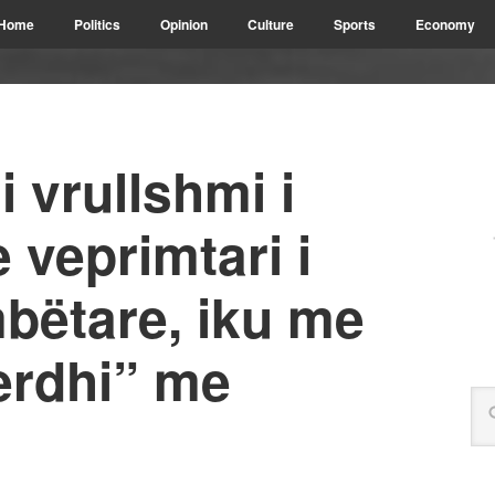
Home
Politics
Opinion
Culture
Sports
Economy
i vrullshmi i
e veprimtari i
bëtare, iku me
erdhi” me