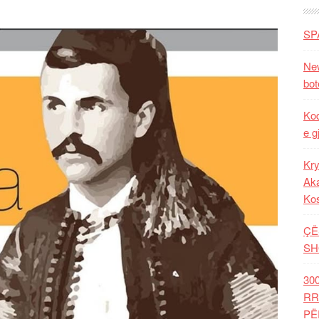
SP
New
bot
Kod
e g
Kry
Aka
Ko
ÇË
SH
30
RR
PË