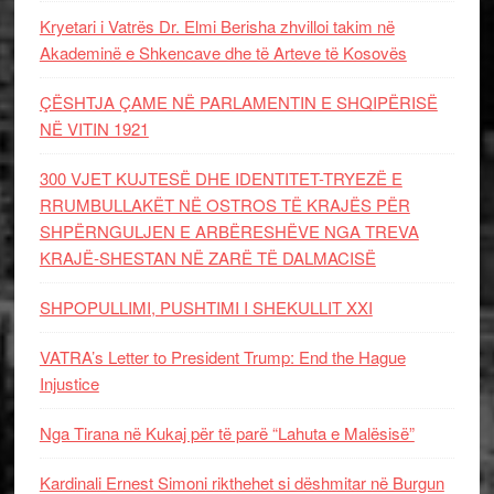
Kryetari i Vatrës Dr. Elmi Berisha zhvilloi takim në
Akademinë e Shkencave dhe të Arteve të Kosovës
ÇËSHTJA ÇAME NË PARLAMENTIN E SHQIPËRISË
NË VITIN 1921
300 VJET KUJTESË DHE IDENTITET-TRYEZË E
RRUMBULLAKËT NË OSTROS TË KRAJËS PËR
SHPËRNGULJEN E ARBËRESHËVE NGA TREVA
KRAJË-SHESTAN NË ZARË TË DALMACISË
SHPOPULLIMI, PUSHTIMI I SHEKULLIT XXI
VATRA’s Letter to President Trump: End the Hague
Injustice
Nga Tirana në Kukaj për të parë “Lahuta e Malësisë”
Kardinali Ernest Simoni rikthehet si dëshmitar në Burgun