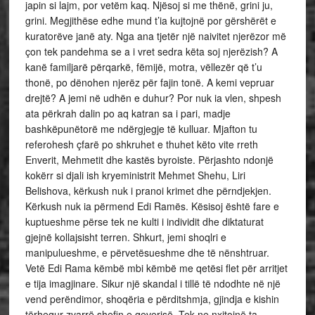
japin si lajm, por vetëm kaq. Njësoj si me thënë, grini ju,
grini. Megjithëse edhe mund t’ia kujtojnë por gërshërët e
kuratorëve janë aty. Nga ana tjetër një naivitet njerëzor më
çon tek pandehma se a i vret sedra këta soj njerëzish? A
kanë familjarë përqarkë, fëmijë, motra, vëllezër që t’u
thonë, po dënohen njerëz për fajin tonë. A kemi vepruar
drejtë? A jemi në udhën e duhur? Por nuk ia vlen, shpesh
ata përkrah dalin po aq katran sa i pari, madje
bashkëpunëtorë me ndërgjegje të kulluar. Mjafton tu
referohesh çfarë po shkruhet e thuhet këto vite rreth
Enverit, Mehmetit dhe kastës byroiste. Përjashto ndonjë
kokërr si djali ish kryeministrit Mehmet Shehu, Liri
Belishova, kërkush nuk i pranoi krimet dhe përndjekjen.
Kërkush nuk ia përmend Edi Ramës. Kësisoj është fare e
kuptueshme përse tek ne kulti i individit dhe diktaturat
gjejnë kollajsisht terren. Shkurt, jemi shoqlri e
manipulueshme, e përvetësueshme dhe të nënshtruar.
Vetë Edi Rama këmbë mbi këmbë me qetësi flet për arritjet
e tija imagjinare. Sikur një skandal i tillë të ndodhte në një
vend perëndimor, shoqëria e përditshmja, gjindja e kishin
tërhequr zvarrë shefin e qeverisë. Tek ne nxitojnë ta