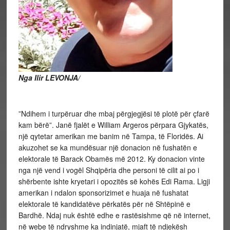
Nga Ilir LEVONJA/
”Ndihem i turpëruar dhe mbaj përgjegjësi të plotë për çfarë
kam bërë”. Janë fjalët e William Argeros përpara Gjykatës,
një qytetar amerikan me banim në Tampa, të Floridës. Ai
akuzohet se ka mundësuar një donacion në fushatën e
elektorale të Barack Obamës më 2012. Ky donacion vinte
nga një vend i vogël Shqipëria dhe personi të cilit ai po i
shërbente ishte kryetari i opozitës së kohës Edi Rama. Ligji
amerikan i ndalon sponsorizimet e huaja në fushatat
elektorale të kandidatëve përkatës për në Shtëpinë e
Bardhë. Ndaj nuk është edhe e rastësishme që në internet,
në webe të ndryshme ka indinjatë, mjaft të ndjekësh