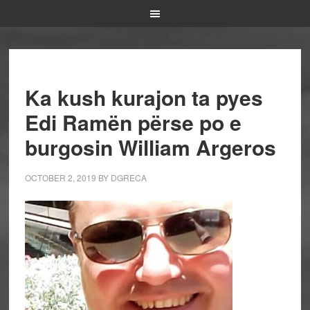
Ka kush kurajon ta pyes
Edi Ramën përse po e
burgosin William Argeros
OCTOBER 2, 2019
BY
DGRECA