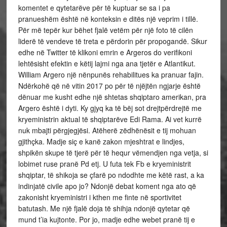
komentet e qytetarëve për të kuptuar se sa i pa
pranueshëm është në konteksin e ditës një veprim i tillë.
Për më tepër kur bëhet fjalë vetëm për një foto të cilën
liderë të vendeve të treta e përdorin për propogandë. Sikur
edhe në Twitter të klikoni emrin e Argeros do verifikoni
lehtësisht efektin e këtij lajmi nga ana tjetër e Atlantikut.
William Argero një nënpunës rehabilitues ka pranuar fajin.
Ndërkohë që në vitin 2017 po për të njëjtën ngjarje është
dënuar me kusht edhe një shtetas shqiptaro amerikan, pra
Argero është i dyti. Ky gjyq ka të bëj sot drejtpërdrejtë me
kryeministrin aktual të shqiptarëve Edi Rama. Ai vet kurrë
nuk mbajti përgjegjësi. Atëherë zëdhënësit e tij mohuan
gjithçka. Madje siç e kanë zakon mjeshtrat e lindjes,
shpikën skupe të tjerë për të hequr vëmendjen nga vetja, si
lobimet ruse pranë Pd etj. U futa tek Fb e kryeministrit
shqiptar, të shikoja se çfarë po ndodhte me këtë rast, a ka
indinjatë civile apo jo? Ndonjë debat koment nga ato që
zakonisht kryeministri i kthen me finte në sportivitet
batutash. Me një fjalë doja të shihja ndonjë qytetar që
mund t’ia kujtonte. Por jo, madje edhe webet pranë tij e