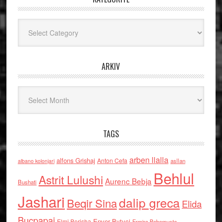
Kategoritë
ARKIV
Arkiv
TAGS
arben llalla
alfons Grishaj
Anton Cefa
asllan
albano kolonjari
Behlul
Astrit Lulushi
Aurenc Bebja
Bushati
Jashari
dalip greca
Beqir Sina
Elida
Buçpapaj
Enver Bytyci
Elmi Berisha
Ermira Babamusta