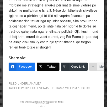
mbrojnë me strategjinë arkaike për inat të sime vjehrre po
shkoj me mullixhiun e fshatit. Nëse do i kthehesh shkeljeve
ligjore, se a përbën një të tillë një veprim financiar i pa
deklaruar dhe tatuar nga një lider opozite, s’ka prokuror që
ta çoj nëpër mend, po të ishte fjala për ndonjë të dorës së
tretë do çahej nata nga fenelinat e policisë. Gjithkush mund
të bëj krim, mund të vrasi e presi, veç Edi Rama jo, prandaj
pa asnjë diskutim ky është një tjetër skandal që tregon
rënien tonë totale si shoqëri.
Share via:
Facebook
Twitter
Copy Link
More
FILED UNDER:
ANALIZA
TAGGED WITH:
ILIR LEVONJA- EDI RAMA-WILLIAM ARGERO