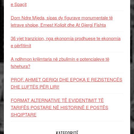
e Spaçit
Dom Ndre Mjeda, sipas dy figurave monumentale të
letrave shqipe, Ernest Koliqit dhe At Gjergj Fishta
36 vjet tranzicion, nga ekonomia prodhuese te ekonomia
e përfitimit
A ndihmon krijimtaria në zbulimin e potencialeve të
fshehura?
PROF. AHMET QERIQI DHE EPOKA E REZISTENCЁS
DHE LUFTЁS PЁR LIRI!
FORMAT ALTERNATIVE TË EVIDENTIMIT TË
TARIFËS POSTARE NË HISTORINË E POSTËS
SHQIPTARE
KATEGORITË