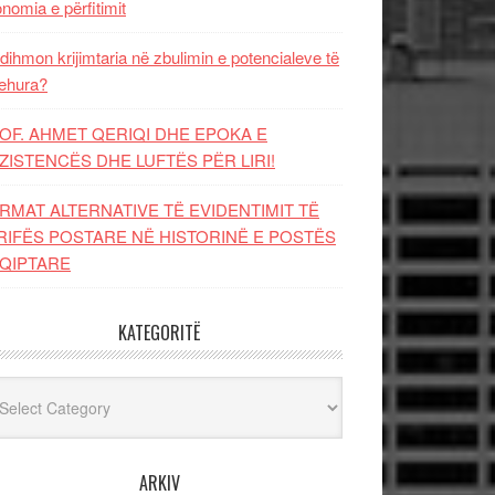
nomia e përfitimit
dihmon krijimtaria në zbulimin e potencialeve të
ehura?
OF. AHMET QERIQI DHE EPOKA E
ZISTENCЁS DHE LUFTЁS PЁR LIRI!
RMAT ALTERNATIVE TË EVIDENTIMIT TË
RIFËS POSTARE NË HISTORINË E POSTËS
QIPTARE
KATEGORITË
egoritë
ARKIV