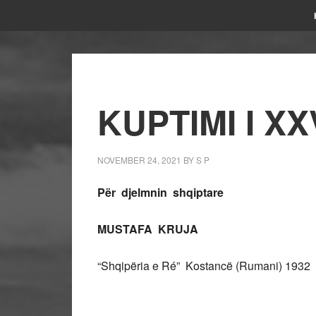
KUPTIMI I XX
NOVEMBER 24, 2021
BY
S P
Për djelmnin shqiptare
MUSTAFA KRUJA
“Shqipëria e Ré” Kostancë (Rumani) 193