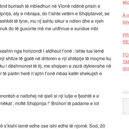
eko
uvênd burrash të mbledhun në Vlonë ndënë prisín e
ipnija, aty e mbrapa, do t’ishte vetëm e Shqiptarvet, se
A n
ashkët të tyne, mu nj’ashtu sikur e ndien dhe e njeh
fsh
ueji nuk do të guxonte mâ me urdhnue e sundue mbi
PR
RE
keshin nga horizondi i atdheut t’onë ; ishte tue lemë
FO
h nji shtize të gjatë në dritoren e nji shtëpije të moçme ku
TA
aku i dëshmorvet të tij, me shqipen e zezë dykrenshe në
SH
r të parën herë n’ajrin t’onë mbas katër shekujsh e
hnorësh e naltohej në qiell si nji lutje e fjeshtë e e
Kat
ëkat : rroftë Shqipnija !” Brohorí të padame e lot
 lirë s’kishi lemë edhe ose ishi edhe të njomë. Sod, 20