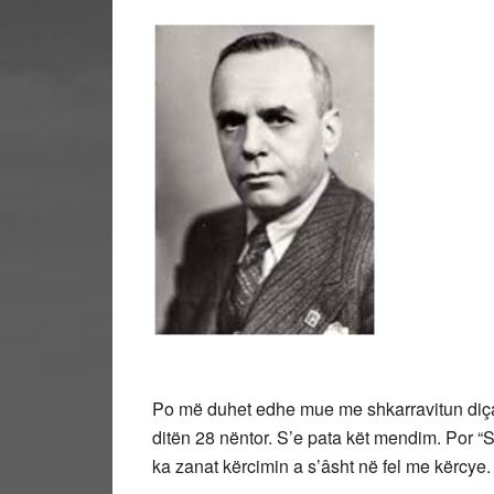
Po më duhet edhe mue me shkarravitun diça 
ditën 28 nëntor. S’e pata kët mendim. Por “Shq
ka zanat kërcimin a s’âsht në fel me kërcye.