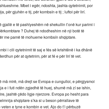
shtueshme. Mbet i egër, ndoshta, jashta qytetnimit, por
, për gjuhën e tij, për kombsín e tij ; luftoi për lirí.
të gjallë e të pashlyeshëm në shekullin t’onë kur parimi i
dërkombtare ? Duhej të ndodheshim në nji botë të
për me pamë të mohueme kombsín shqiptare.
bi i cili qytetnimit të saj e fés së krishtênë i ka dhânë
dhun për at qytetnim, për at fé e për lirí të vet.
mâ mirë, mâ drejt se Evropa e cungulloi, e përgjysmoi
ja e i futi ndën zgjedhë të huej, shumë mâ zí se ishin,
e, jashtë çëdo ligje njerzore. Evropa po hesht para
elmnija shqiptare s’ka si u beson përrallave të
veten e tyne e kombin e vet. Ajo do t’i përbuzë