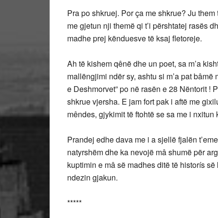
Pra po shkruej. Por ça me shkrue? Ju them 
me gjetun nji themë qi t’i përshtatej rasës
madhe prej kënduesve të ksaj fletoreje.
Ah të kishem qênë dhe un poet, sa m’a kisht
mallëngjimi ndër sy, ashtu si m’a pat bâmë
e Deshmorvet” po në rasën e 28 Nëntorit ! P
shkrue vjersha. E jam fort pak i aftë me gixi
mêndes, gjykimit të ftohtë se sa me i nxitun 
Prandej edhe dava me i a sjellë fjalën t’eme 
natyrshëm dhe ka nevojë mâ shumë për argume
kuptimin e mâ së madhes ditë të historís së ko
ndezin gjakun.
*****