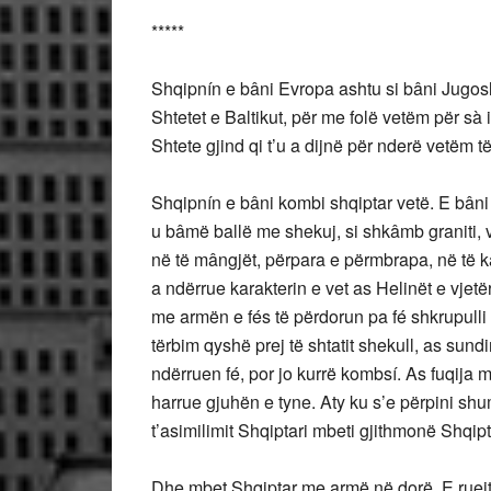
*****
Shqipnín e bâni Evropa ashtu si bâni Jugo
Shtetet e Baltikut, për me folë vetëm për sà 
Shtete gjind qi t’u a dijnë për nderë vetëm të
Shqipnín e bâni kombi shqiptar vetë. E bâni
u bâmë ballë me shekuj, si shkâmb graniti, v
në të mângjët, përpara e përmbrapa, në të ka
a ndërrue karakterin e vet as Helinët e vjet
me armën e fés të përdorun pa fé shkrupulli
tërbim qyshë prej të shtatit shekull, as sun
ndërruen fé, por jo kurrë kombsí. As fuqija
harrue gjuhën e tyne. Aty ku s’e përpini s
t’asimilimit Shqiptari mbeti gjithmonë Shqip
Dhe mbet Shqiptar me armë në dorë. E ruejti