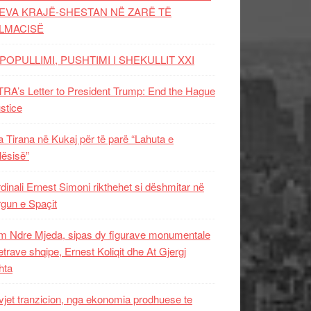
EVA KRAJË-SHESTAN NË ZARË TË
LMACISË
POPULLIMI, PUSHTIMI I SHEKULLIT XXI
RA’s Letter to President Trump: End the Hague
ustice
 Tirana në Kukaj për të parë “Lahuta e
ësisë”
dinali Ernest Simoni rikthehet si dëshmitar në
gun e Spaçit
 Ndre Mjeda, sipas dy figurave monumentale
letrave shqipe, Ernest Koliqit dhe At Gjergj
hta
vjet tranzicion, nga ekonomia prodhuese te