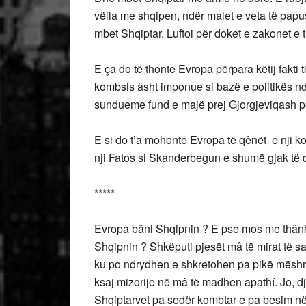
vëlla me shqipen, ndër malet e veta të papu
mbet Shqiptar. Luftoi për doket e zakonet e tija
E ça do të thonte Evropa përpara këtij fakti 
kombsis âsht imponue si bazë e politikës n
sundueme fund e majë prej Gjorgjeviqash 
E si do t’a mohonte Evropa të qênët e nji kom
nji Fatos si Skanderbegun e shumë gjak të der
*****
Evropa bâni Shqipnin ? E pse mos me thânë 
Shqipnin ? Shkëputi pjesët mâ të mirat të sa
ku po ndrydhen e shkretohen pa pikë mëshrir
ksaj mizorije në mâ të madhen apathí. Jo, dj
Shqiptarvet pa sedër kombtar e pa besim në 