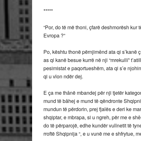
*****
“Por, do të më thoni, çfarë deshmorësh kur t
Evropa ?”
Po, kështu thonë përnjimênd ata qi s’kanë çue
as qi kanë besue kurrë në nji “mrekullí” t’at
pesimistat e paqortueshëm, ata qi s’e njohin 
qi u vlon ndër dej.
E ça me thânë mbandej për nji tjetër katego
mund të bâhej e mund të qëndronte Shqipnija 
mundun të përdorin, prej fjalës e deri ke mar
shqiptar, e mbrapa, si u ngreh, për me e s
do të përparojë, edhe kundër vullnetit të tyn
rroftë Shqipnija “, e u vunë me e shfrytue, m