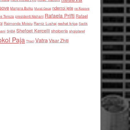
sove
nderroi jete
Marjana Bulku
ne Kosove
Murat Gecaj
Rafaela Prifti
Rafael
e Tereza
presidenti Nishani
qi
Raimonda Moisiu
Ramiz Lushaj
reshat kripa
Sadik
Shefqet Kercelli
shqiperia
hani
shqiptaret
SHBA
kol Paja
Vatra
Visar Zhiti
Thaci