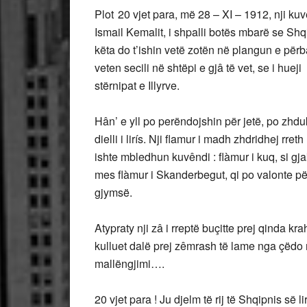
Plot
20 vjet para, më 28 – XI – 1912, nji k
Ismail Kemalit, i shpalli botës mbarë se Shq
këta do t’ishin vetë zotën në plangun e përb
veten secili në shtëpi e gjâ të vet, se i h
stërnipat e Illyrve.
Hân’ e yll po perëndojshin për jetë, po zhdu
dielli i lirís. Nji flamur i madh zhdridhej rret
ishte mbledhun kuvêndi : flàmur i kuq, si gj
mes flàmur i Skanderbegut, qi po valonte pë
gjymsë.
Atypraty nji zâ i rreptë buçitte prej qinda kra
kulluet dalë prej zêmrash të lame nga çëdo m
mallëngjimi….
20 vjet para ! Ju djelm të rij të Shqipnis së