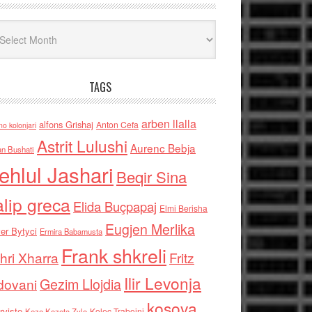
iv
TAGS
arben llalla
alfons Grishaj
Anton Cefa
no kolonjari
Astrit Lulushi
Aurenc Bebja
an Bushati
ehlul Jashari
Beqir Sina
alip greca
Elida Buçpapaj
Elmi Berisha
Eugjen Merlika
er Bytyci
Ermira Babamusta
Frank shkreli
hri Xharra
Fritz
Ilir Levonja
Gezim Llojdia
dovani
kosova
rviste
Kolec Traboini
Keze Kozeta Zylo