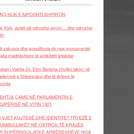
AÇI NUK E MPOSHTI SHPIRTIN
 York, qyteti që ndryshoi emrin… dhe ndryshoi
ën
i zakonor dhe isopolifonia dy nga monumentet
jalla madhështore të antikitetit shqiptar
etari i Vatrës Dr. Elmi Berisha zhvilloi takim në
deminë e Shkencave dhe të Arteve të
sovës
SHTJA ÇAME NË PARLAMENTIN E
QIPËRISË NË VITIN 1921
0 VJET KUJTESË DHE IDENTITET-TRYEZË E
UMBULLAKËT NË OSTROS TË KRAJËS
R SHPËRNGULJEN E ARBËRESHËVE NGA