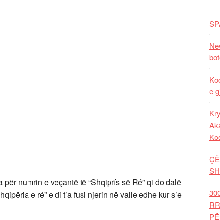
SP
New
bot
Kod
e g
Kry
Aka
Ko
ÇË
SH
për numrin e veçantë të “Shqiprís së Ré” qi do dalë
30
ipëria e ré” e di t’a fusi njerin në valle edhe kur s’e
RR
PË