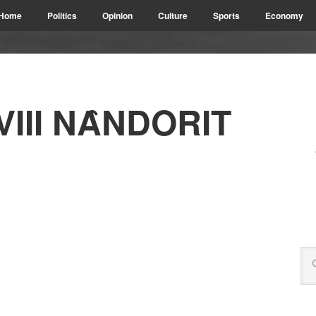
Home
Politics
Opinion
Culture
Sports
Economy
VIII NȂNDORIT
2