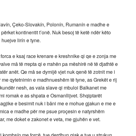
slavín, Çeko-Slovakín, Polonín, Rumanín e madhe e
i përket kontinentit t’onë. Nuk besoj të ketë ndër këto
 huejve lirín e tyne.
 forca e ksaj race krenare e kreshnike qi qe e zonja me
alve mâ të rrepta qi e rrahën pa mëshirë në të djathtë e
tër anët. Qe mâ se dymijë vjet nuk qenë të zotnit me i
ër me qytetnimin e madhnueshëm të tyne, as Grekët e rij
 kundër nesh, as vala slave qi mbuloi Balkanet me
dimi romak e as shpata e Osmanllijvet. Shqiptarët
 magjike e besimit nuk i bâni me e mohue gjakun e me e
humica e madhe për me psue proçesin e natyrshëm
tar, me doket e zakonet e veta, me gjuhën e vet.
 kombsín me forcë, tue derdhun gjak e tue u strukun,