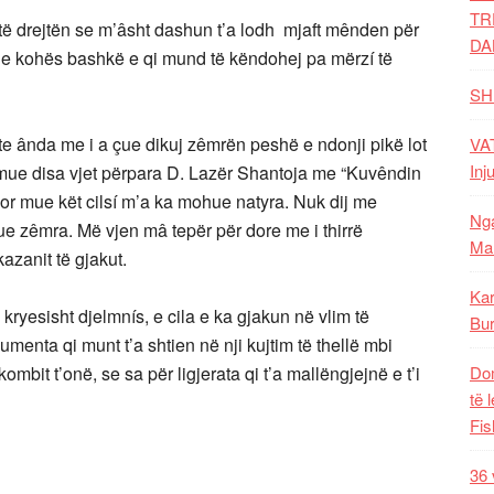
TR
të drejtën se m’âsht dashun t’a lodh mjaft mênden për
DA
 dhe kohës bashkë e qi mund të këndohej pa mërzí të
SH
e ânda me i a çue dikuj zêmrën peshë e ndonji pikë lot
VAT
Inj
 mue disa vjet përpara D. Lazër Shantoja me “Kuvêndin
or mue kët cilsí m’a ka mohue natyra. Nuk dij me
Nga
lue zêmra. Më vjen mâ tepër për dore me i thirrë
Mal
kazanit të gjakut.
Kar
kryesisht djelmnís, e cila e ka gjakun në vlim të
Bur
nta qi munt t’a shtien në nji kujtim të thellë mbi
mbit t’onë, se sa për ligjerata qi t’a mallëngjejnë e t’i
Dom
të 
Fis
36 