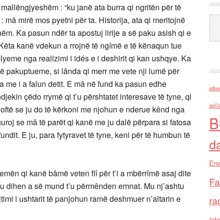
allëngjyeshëm : “ku janë ata burra qi ngritën për të
: mâ mirë mos pyetni për ta. Historija, ata qi meritojnë
Ark
hëm. Ka pasun ndër ta apostuj lirije a së paku asish qi e
 Këta kanë vdekun a rrojnë të ngîmë e të kënaqun tue
yeme nga realizimi i idés e i deshirit qi kan ushqye. Ka
të pakuptueme, si lânda qi merr me vete nji lumë për
 a me i a falun detit. E mâ në fund ka pasun edhe
alba
 ndjekin çëdo rrymë qi t’u përshtatet interesave të tyne, qi
asll
qoftë se ju do të kërkoni me njohun e nderue kênd nga
B
uroj se mâ të parët qi kanë me ju dalë përpara si fatosa
ndit. E ju, para fytyravet të tyne, keni për të humbun të
d
Env
mën qi kanë bâmë veten flî për t’i a mbërrîmë asaj dite
Fa
i s’u dihen a së mund t’u përmênden emnat. Mu nj’ashtu
jtimi i ushtarit të panjohun ramë deshmuer n’altarin e
ra
Inte