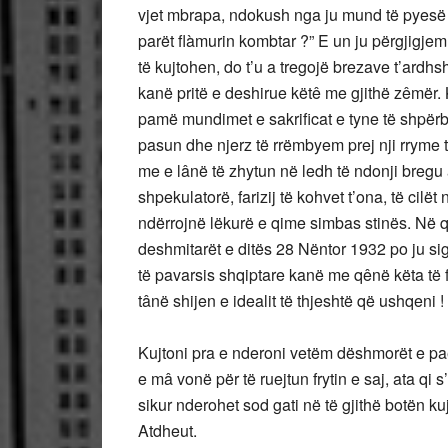
vjet mbrapa, ndokush nga ju mund të pyesë m
parët flàmurin kombtar ?” E un ju përgjigjem 
të kujtohen, do t’u a tregojë brezave t’ardhs
kanë pritë e deshirue këtê me gjithë zêmër.
pamë mundimet e sakrificat e tyne të shpërbl
pasun dhe njerz të rrëmbyem prej nji rryme 
me e lânë të zhytun në ledh të ndonji bregu
shpekulatorë, farizij të kohvet t’ona, të cilët
ndërrojnë lëkurë e qime simbas stinës. Në 
deshmitarët e ditës 28 Nëntor 1932 po ju sig
të pavarsis shqiptare kanë me qênë këta të fu
tânë shijen e idealit të thjeshtë që ushqeni !
Kujtoni pra e nderoni vetëm dëshmorët e pae
e mâ vonë për të ruejtun frytin e saj, ata q
sikur nderohet sod gati në të gjithë botën ku
Atdheut.