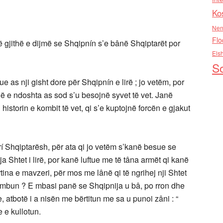
Ko
Nen
Flo
ë gjithë e dijmë se Shqipnín s’e bânë Shqiptarët por
Els
So
 as nji gisht dore për Shqipnín e lirë ; jo vetëm, por
illë e ndoshta as sod s’u besojnë syvet të vet. Janë
historin e kombit të vet, qi s’e kuptojnë forcën e gjakut
rí Shqiptarësh, për ata qi jo vetëm s’kanë besue se
Shtet i lirë, por kanë luftue me të tâna armët qi kanë
tina e mavzeri, për mos me lânë qi të ngrihej nji Shtet
hêmbun ? E mbasi panë se Shqipnija u bâ, po rron dhe
e, atbotë i a nisën me bërtitun me sa u punoi zâni : “
e e kullotun.