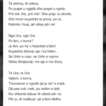
Të shtriva, të ndeva,
Po prapë u-ngjalle dhe prapë u-ngrite,
Prit-më, the, prit-më!” Dhe prap’ iu-vërvite,
Dhe hovin kuçedrës ia preve, po re,
Kalorës i huaj, që vdiqe për ne!
Nga Ura, nga Ura
Po ikni, o burra?
Ju ikni, po hij’ e Kalorësit s’ikën!
Kuçedrës tërbuar ajo i fut frikën,
Se Urën e ruan, se Urën e mpron
Stihia-Shqiponjë, me qip e me thonj.
Te Ura, te Ura
Vajtoni, o burra,
Thomsonin e ngratë që ju vet’ e vratë,
Që pas nuk i ratë, po vetëm e latë,
Kur shkonte kaluar të vdesë për ne,
Për ju, të mallkuar, që s’doni Atdhe.