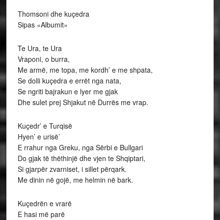
Thomsoni dhe kuçedra
Sipas «Albumit»
Te Ura, te Ura
Vraponi, o burra,
Me armë, me topa, me kordh’ e me shpata,
Se dolli kuçedra e errët nga nata,
Se ngriti bajrakun e lyer me gjak
Dhe sulet prej Shjakut në Durrës me vrap.
Kuçedr’ e Turqisë
Hyen’ e urisë’
E rrahur nga Greku, nga Sërbi e Bullgari
Do gjak të thëthinjë dhe vjen te Shqiptari,
Si gjarpër zvarniset, i sillet përqark.
Me dinin në gojë, me helmin në bark.
Kuçedrën e vrarë
E hasi më parë