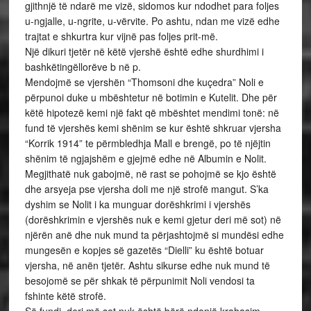
gjithnjë të ndarë me vizë, sidomos kur ndodhet para foljes
u-ngjalle, u-ngrite, u-vërvite. Po ashtu, ndan me vizë edhe
trajtat e shkurtra kur vijnë pas foljes prit-më.
Një dikuri tjetër në këtë vjershë është edhe shurdhimi i
bashkëtingëllorëve b në p.
Mendojmë se vjershën “Thomsoni dhe kuçedra” Noli e
përpunoi duke u mbështetur në botimin e Kutelit. Dhe për
këtë hipotezë kemi një fakt që mbështet mendimi tonë: në
fund të vjershës kemi shënim se kur është shkruar vjersha
“Korrik 1914” te përmbledhja Mall e brengë, po të njëjtin
shënim të ngjajshëm e gjejmë edhe në Albumin e Nolit.
Megjithatë nuk gabojmë, në rast se pohojmë se kjo është
dhe arsyeja pse vjersha doli me një strofë mangut. S’ka
dyshim se Nolit i ka munguar dorëshkrimi i vjershës
(dorëshkrimin e vjershës nuk e kemi gjetur deri më sot) në
njërën anë dhe nuk mund ta përjashtojmë si mundësi edhe
mungesën e kopjes së gazetës “Dielli” ku është botuar
vjersha, në anën tjetër. Ashtu sikurse edhe nuk mund të
besojomë se për shkak të përpunimit Noli vendosi ta
fshinte këtë strofë.
Së fundi, deri më sot nuk është bërë ndonjë krahasim