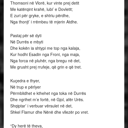
Thomsoni në Vlorë, kur vinte prej detit
Me katërqint krahë, lubi’ e Dovletit;
E zuri për gryke, e shtriu përdhe,
Nga thonjt’ i rrëmbeu të mjerin Atdhe.
Pastaj për së dyti
Në Durrës e mbyti
Dhe kokën ia shtypi me top nga kalaja,
Kur hodhi Esadin nga Froni, nga maja,
Nga forca në pluhër, nga bregu në det,
Me grusht prej rrufeje, që grin e që tret.
Kuçedra e thyer,
Në trup e përlyer
Përmblidhet e kthehet nga toka në Durrës
Dhe ngrihet m’e fortë, në Gjol, afër Urës.
Shqiptar’ i verbuar vërsulet në det,
Shkel Flamur dhe Nënë dhe vllezër po vret.
“Dy herë të theva,