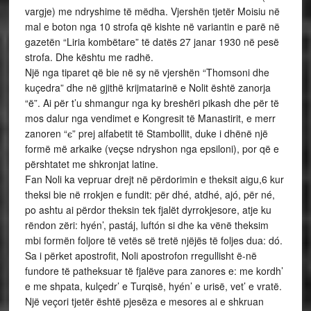
vargje) me ndryshime të mëdha. Vjershën tjetër Moisiu në
mal e boton nga 10 strofa që kishte në variantin e parë në
gazetën “Liria kombëtare” të datës 27 janar 1930 në pesë
strofa. Dhe kështu me radhë.
Një nga tiparet që bie në sy në vjershën “Thomsoni dhe
kuçedra” dhe në gjithë krijmatarinë e Nolit është zanorja
“ë”. Ai për t’u shmangur nga ky breshëri pikash dhe për të
mos dalur nga vendimet e Kongresit të Manastirit, e merr
zanoren “є” prej alfabetit të Stambollit, duke i dhënë një
formë më arkaike (veçse ndryshon nga epsiloni), por që e
përshtatet me shkronjat latine.
Fan Noli ka vepruar drejt në përdorimin e theksit aigu,6 kur
theksi bie në rrokjen e fundit: për dhé, atdhé, ajó, për né,
po ashtu ai përdor theksin tek fjalët dyrrokjesore, atje ku
rëndon zëri: hyén’, pastáj, luftón si dhe ka vënë theksim
mbi formën foljore të vetës së tretë njëjës të foljes dua: dó.
Sa i përket apostrofit, Noli apostrofon rregullisht ë-në
fundore të patheksuar të fjalëve para zanores e: me kordh’
e me shpata, kulçedr’ e Turqisë, hyén’ e urisë, vet’ e vratë.
Një veçori tjetër është pjesëza e mesores ai e shkruan