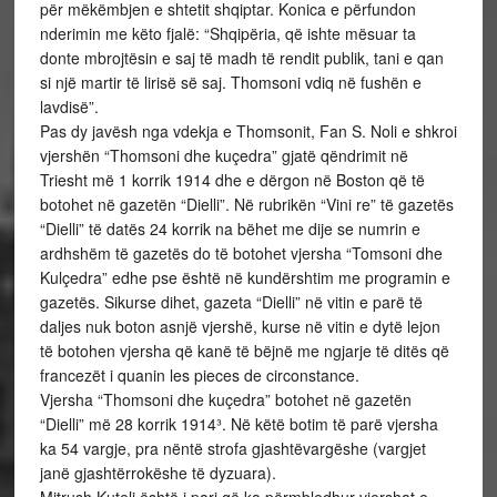
për mëkëmbjen e shtetit shqiptar. Konica e përfundon
nderimin me këto fjalë: “Shqipëria, që ishte mësuar ta
donte mbrojtësin e saj të madh të rendit publik, tani e qan
si një martir të lirisë së saj. Thomsoni vdiq në fushën e
lavdisë”.
Pas dy javësh nga vdekja e Thomsonit, Fan S. Noli e shkroi
vjershën “Thomsoni dhe kuçedra” gjatë qëndrimit në
Triesht më 1 korrik 1914 dhe e dërgon në Boston që të
botohet në gazetën “Dielli”. Në rubrikën “Vini re” të gazetës
“Dielli” të datës 24 korrik na bëhet me dije se numrin e
ardhshëm të gazetës do të botohet vjersha “Tomsoni dhe
Kulçedra” edhe pse është në kundërshtim me programin e
gazetës. Sikurse dihet, gazeta “Dielli” në vitin e parë të
daljes nuk boton asnjë vjershë, kurse në vitin e dytë lejon
të botohen vjersha që kanë të bëjnë me ngjarje të ditës që
francezët i quanin les pieces de circonstance.
Vjersha “Thomsoni dhe kuçedra” botohet në gazetën
“Dielli” më 28 korrik 1914³. Në këtë botim të parë vjersha
ka 54 vargje, pra nëntë strofa gjashtëvargëshe (vargjet
janë gjashtërrokëshe të dyzuara).
Mitrush Kuteli është i pari që ka përmbledhur vjershat e