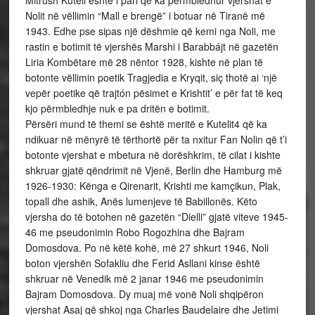
Nolit në vëllimin “Mall e brengë” i botuar në Tiranë më
1943. Edhe pse sipas një dëshmie që kemi nga Noli, me
rastin e botimit të vjershës Marshi i Barabbájt në gazetën
Liria Kombëtare më 28 nëntor 1928, kishte në plan të
botonte vëllimin poetik Tragjedia e Kryqit, siç thotë ai ‘një
vepër poetike që trajtón pësimet e Krishtit’ e për fat të keq
kjo përmbledhje nuk e pa dritën e botimit.
Përsëri mund të themi se është meritë e Kutelit4 që ka
ndikuar në mënyrë të tërthortë për ta nxitur Fan Nolin që t’i
botonte vjershat e mbetura në dorëshkrim, të cilat i kishte
shkruar gjatë qëndrimit në Vjenë, Berlin dhe Hamburg më
1926-1930: Kënga e Qirenarit, Krishti me kamçikun, Plak,
topall dhe ashik, Anës lumenjeve të Babillonës. Këto
vjersha do të botohen në gazetën “Dielli” gjatë viteve 1945-
46 me pseudonimin Robo Rogozhina dhe Bajram
Domosdova. Po në këtë kohë, më 27 shkurt 1946, Noli
boton vjershën Sofakliu dhe Ferid Asllani kinse është
shkruar në Venedik më 2 janar 1946 me pseudonimin
Bajram Domosdova. Dy muaj më vonë Noli shqipëron
vjershat Asaj që shkoj nga Charles Baudelaire dhe Jetimi