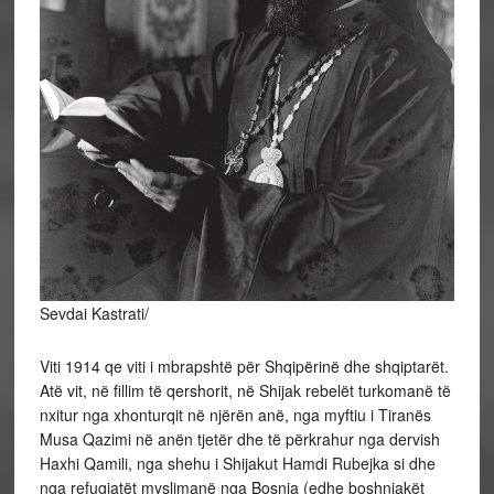
Sevdai Kastrati/
Viti 1914 qe viti i mbrapshtë për Shqipërinë dhe shqiptarët.
Atë vit, në fillim të qershorit, në Shijak rebelët turkomanë të
nxitur nga xhonturqit në njërën anë, nga myftiu i Tiranës
Musa Qazimi në anën tjetër dhe të përkrahur nga dervish
Haxhi Qamili, nga shehu i Shijakut Hamdi Rubejka si dhe
nga refugjatët myslimanë nga Bosnja (edhe boshnjakët