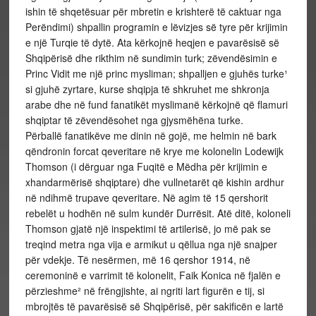
ishin të shqetësuar për mbretin e krishterë të caktuar nga
Perëndimi) shpallin programin e lëvizjes së tyre për krijimin
e një Turqie të dytë. Ata kërkojnë heqjen e pavarësisë së
Shqipërisë dhe rikthim në sundimin turk; zëvendësimin e
Princ Vidit me një princ mysliman; shpalljen e gjuhës turke¹
si gjuhë zyrtare, kurse shqipja të shkruhet me shkronja
arabe dhe në fund fanatikët myslimanë kërkojnë që flamuri
shqiptar të zëvendësohet nga gjysmëhëna turke.
Përballë fanatikëve me dinin në gojë, me helmin në bark
qëndronin forcat qeveritare në krye me kolonelin Lodewijk
Thomson (i dërguar nga Fuqitë e Mëdha për krijimin e
xhandarmërisë shqiptare) dhe vullnetarët që kishin ardhur
në ndihmë trupave qeveritare. Në agim të 15 qershorit
rebelët u hodhën në sulm kundër Durrësit. Atë ditë, koloneli
Thomson gjatë një inspektimi të artilerisë, jo më pak se
treqind metra nga vija e armikut u qëllua nga një snajper
për vdekje. Të nesërmen, më 16 qershor 1914, në
ceremoninë e varrimit të kolonelit, Faik Konica në fjalën e
përzieshme² në frëngjishte, ai ngriti lart figurën e tij, si
mbrojtës të pavarësisë së Shqipërisë, për sakificën e lartë