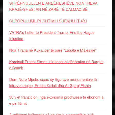
SHPËRNGULJEN E ARBËRESHËVE NGA TREVA
KRAJË-SHESTAN NË ZARË TË DALMACISË
SHPOPULLIMI, PUSHTIMI I SHEKULLIT XXI
VATRA’s Letter to President Trump: End the Hague
Injustice
Nga Tirana në Kukaj për të parë “Lahuta e Malësisë”
Kardinali Ernest Simoni rikthehet si dëshmitar në Burgun
e Spaçit
Dom Ndre Mjeda, sipas dy figurave monumentale të
letrave shqipe, Ernest Koliqit dhe At Gjergj Fishta
36 vjet tranzicion, nga ekonomia prodhuese te ekonomia
e përfitimit
A ndihmon krijimtaria në zbulimin e potencialeve të