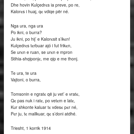
Dhe hovin Kulçedrєs ia preve, po re,
Kalorєs i huaj, qє vdiqe për né.
Nga ura, nga ura
Po ikni, o burra?
Ju ikni, po hij’ e Kalorєsit s’ikєn!
Kulçedrєs tєrbuar ajó i fut frikєn,
Se urєn e ruan, se urєn e mpron
Stihia-shqiponjє, me qip e me thonj.
Te ura, te ura
Vajtoni, o burra,
Tomsonin e ngratє që ju vet’ e vratє,
Qє pas nuk i ratє, po vetєm e latє,
Kur shkonte kaluar tє vdesє pєr né,
Pєr ju, tє mallkuar, qє s’doni atdhé.
Triesht, 1 korrik 1914