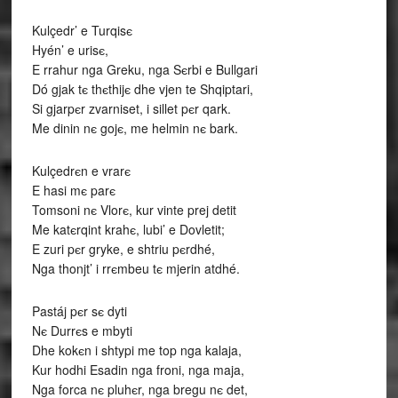
Kulçedr’ e Turqisє
Hyén’ e urisє,
E rrahur nga Greku, nga Sєrbi e Bullgari
Dó gjak tє thєthijє dhe vjen te Shqiptari,
Si gjarpєr zvarniset, i sillet pєr qark.
Me dinin nє gojє, me helmin nє bark.
Kulçedrєn e vrarє
E hasi mє parє
Tomsoni nє Vlorє, kur vinte prej detit
Me katєrqint krahє, lubi’ e Dovletit;
E zuri pєr gryke, e shtriu pєrdhé,
Nga thonjt’ i rrєmbeu tє mjerin atdhé.
Pastáj pєr sє dyti
Nє Durrєs e mbyti
Dhe kokєn i shtypi me top nga kalaja,
Kur hodhi Esadin nga froni, nga maja,
Nga forca nє pluhєr, nga bregu nє det,