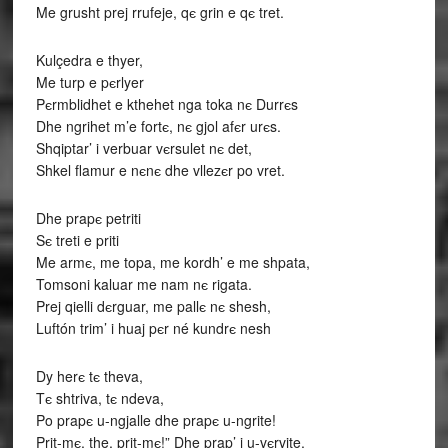
Me grusht prej rrufeje, qє grin e qє tret.
Kulçedra e thyer,
Me turp e pєrlyer
Pєrmblidhet e kthehet nga toka nє Durrєs
Dhe ngrihet m’e fortє, nє gjol afєr urєs.
Shqiptar’ i verbuar vєrsulet nє det,
Shkel flamur e nєnє dhe vllezєr po vret.
Dhe prapє petriti
Sє treti e priti
Me armє, me topa, me kordh’ e me shpata,
Tomsoni kaluar me nam nє rigata.
Prej qielli dєrguar, me pallє nє shesh,
Luftón trim’ i huaj pєr né kundrє nesh
Dy herє tє theva,
Tє shtriva, tє ndeva,
Po prapє u-ngjalle dhe prapє u-ngrite!
Prit-mє, the, prit-mє!” Dhe prap’ i u-vєrvite,