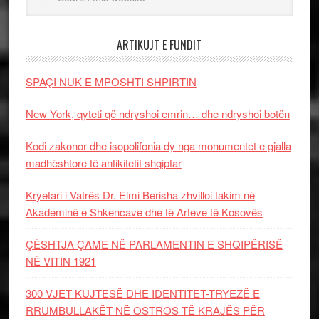
ARTIKUJT E FUNDIT
SPAÇI NUK E MPOSHTI SHPIRTIN
New York, qyteti që ndryshoi emrin… dhe ndryshoi botën
Kodi zakonor dhe isopolifonia dy nga monumentet e gjalla
madhështore të antikitetit shqiptar
Kryetari i Vatrës Dr. Elmi Berisha zhvilloi takim në
Akademinë e Shkencave dhe të Arteve të Kosovës
ÇËSHTJA ÇAME NË PARLAMENTIN E SHQIPËRISË
NË VITIN 1921
300 VJET KUJTESË DHE IDENTITET-TRYEZË E
RRUMBULLAKËT NË OSTROS TË KRAJËS PËR