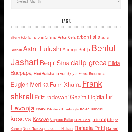
TAGS
arben llalla
alfons Grishaj
Anton Cefa
asllan
albano kolonjari
Behlul
Astrit Lulushi
Aurenc Bebja
Bushati
Jashari
dalip greca
Beqir Sina
Elida
Buçpapaj
Enver Bytyci
Elmi Berisha
Ermira Babamusta
Frank
Eugjen Merlika
Fahri Xharra
shkreli
Ilir
Gezim Llojdia
Fritz radovani
Levonja
Interviste
Kolec Traboini
Keze Kozeta Zylo
kosova
Kosove
nderroi jete
Marjana Bulku
ne
Murat Gecaj
Rafaela Prifti
Rafael
Nene Tereza
Kosove
presidenti Nishani