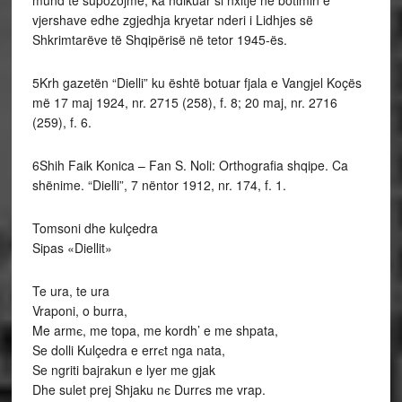
vjershave edhe zgjedhja kryetar nderi i Lidhjes së
Shkrimtarëve të Shqipërisë në tetor 1945-ës.
5Krh gazetën “Dielli” ku është botuar fjala e Vangjel Koçës
më 17 maj 1924, nr. 2715 (258), f. 8; 20 maj, nr. 2716
(259), f. 6.
6Shih Faik Konica – Fan S. Noli: Orthografia shqipe. Ca
shënime. “Dielli”, 7 nëntor 1912, nr. 174, f. 1.
Tomsoni dhe kulçedra
Sipas «Diellit»
Te ura, te ura
Vraponi, o burra,
Me armє, me topa, me kordh’ e me shpata,
Se dolli Kulçedra e errєt nga nata,
Se ngriti bajrakun e lyer me gjak
Dhe sulet prej Shjaku nє Durrєs me vrap.