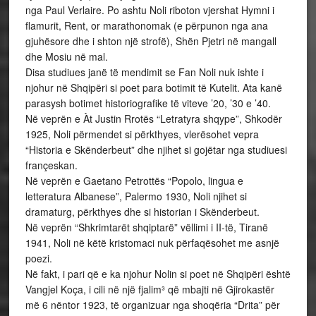
nga Paul Verlaire. Po ashtu Noli riboton vjershat Hymni i
flamurit, Rent, or marathonomak (e përpunon nga ana
gjuhësore dhe i shton një strofë), Shën Pjetri në mangall
dhe Mosiu në mal.
Disa studiues janë të mendimit se Fan Noli nuk ishte i
njohur në Shqipëri si poet para botimit të Kutelit. Ata kanë
parasysh botimet historiografike të viteve ’20, ’30 e ’40.
Në veprën e Àt Justin Rrotës “Letratyra shqype”, Shkodër
1925, Noli përmendet si përkthyes, vlerësohet vepra
“Historia e Skënderbeut” dhe njihet si gojëtar nga studiuesi
françeskan.
Në veprën e Gaetano Petrottës “Popolo, lingua e
letteratura Albanese”, Palermo 1930, Noli njihet si
dramaturg, përkthyes dhe si historian i Skënderbeut.
Në veprën “Shkrimtarët shqiptarë” vëllimi i II-të, Tiranë
1941, Noli në këtë kristomaci nuk përfaqësohet me asnjë
poezi.
Në fakt, i pari që e ka njohur Nolin si poet në Shqipëri është
Vangjel Koça, i cili në një fjalim³ që mbajti në Gjirokastër
më 6 nëntor 1923, të organizuar nga shoqëria “Drita” për