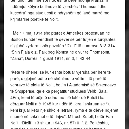
ndërmjet këtyre botimeve të vjershës “Thomsoni dhe
kuçedra” nga studiuesit e ndryshëm që janë marrë me
krijmtarinë poetike të Nolit.
¹ Më 17 maj 1914 shqiptarët e Amerikës protestuan në
Boston kundër vendimit të qeverisë për futjen e turqishtes
si gjuhë zyrtare: shih gazetën “Dielli” të numrave 313-314.
²Shih Fjala e z. Faik beg Konica në qivur të Thomsonit,
“Zâna”, Durrës, 1 gusht 1914, nr. 3, f. 43-44.
³Këtë të dhënë, se kur është botuar vjersha për herë të
parë, e gjejmë edhe në shënimet e vëllimit të parë të
veprave të plota të Nolit, botim i Akademisë së Shkencave
të Shqipërisë, që e ka përgatitur studiuesi Vehbi Bala.
4Pra, kemi të bëjmë edhe me një letër që Kuteli i ka
dërguar Nolit më 1945 kur ndër të tjera i shkruan se “ju
keni krijuar këtu një shkollë letrare, ryma e të cilëve ndjehet
shumë në shkrimet e të rinjve”: Mitrush Kuteli, Letër Fan
Nolit, “Dielli”, 13 shkurt 1946, nr. 5710, f. 2. Po kështu,
mund të supozojmë, ka ndikuar si nxitje në botimin e