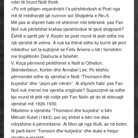
nder të Imzot Nolit thotë:
«Po më pëlqen veçanërisht t’a përshëndosh si Poet nga
më të mëdhenjtë që numron sot Shqipëria e Re»5.
Më pas ai shpreh habi në shkrimet mbi letërsinë: pse Fan
Noli nuk përfshihet krahas vjershtorëve të tjerë shqiptarë?
Është e qartë për V. Koçën se poet mund të jesh edhe me
një vjershë të vetme. A nuk ka thënë edhe ky burrë që jemi
mbledhur sot ta kujtojmë se Félix Arversi u bë i famshëm
me tingëllimën Dashuria e fshehët.
V. Koça përmend përkthimet e Nolit si Othellon,
Skënderbeun, Korbin dhe Annabel Lee. Po kështu
përmendet edhe dy vjershat e Nolit “Thomsoni dhe
kuçedra” dhe “Jepni për nënën”. Ai shprehi habi: pse Fan
Noli nuk merret me vjersha origjinale? Supozojmë se edhe
kjo mund të jetë një nxitje për Fan Nolin që do të shkruajë
vjershat më 1926-1930.
Ribotimin e vjershës “Thomsoni dhe kuçedra” e bën
Mitrush Kuteli (1943), por siç shihet e bën me disa
ndryshime e përmirësime. Ai fillon që nga titulli, se në botim
të parë kemi “Tomsoni dhe kulçedra” dhe duke e hequr
strofën e gjashtë: