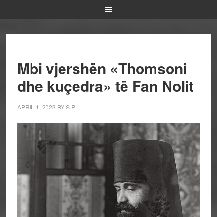
Mbi vjershën «Thomsoni
dhe kuçedra» të Fan Nolit
APRIL 1, 2023
BY
S P