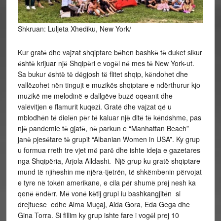
Shkruan: Luljeta Xhediku, New York/
Kur gratё dhe vajzat shqiptare bёhen bashkё tё duket sikur
ёshtё krijuar njё Shqipёri e vogёl nё mes tё New York-ut.
Sa bukur ёshtё tё dёgjosh tё flitet shqip, kёndohet dhe
vallёzohet nёn tingujt e muzikёs shqiptare e ndёrthurur kjo
muzikё me melodinё e dallgёve buzё oqeanit dhe
valёvitjen e flamurit kuqezi. Gratё dhe vajzat qё u
mblodhёn tё dielёn pёr tё kaluar njё ditё tё kёndshme, pas
njё pandemie tё gjatё, nё parkun e “Manhattan Beach”
janё pjesёtare tё grupit “Albanian Women in USA”. Ky grup
u formua rreth tre vjet mё parё dhe ishte ideja e gazetares
nga Shqipёria, Arjola Alldashi. Njё grup ku gratё shqiptare
mund tё njiheshin me njёra-tjetrёn, tё shkёmbenin pёrvojat
e tyre nё tokёn amerikane, e cila pёr shumё prej nesh ka
qenё ёndёrr. Mё vonё kёtij grupi iu bashkangjitёn si
drejtuese edhe Alma Muçaj, Aida Gora, Eda Gega dhe
Gina Torra. Si fillim ky grup ishte fare i vogёl prej 10