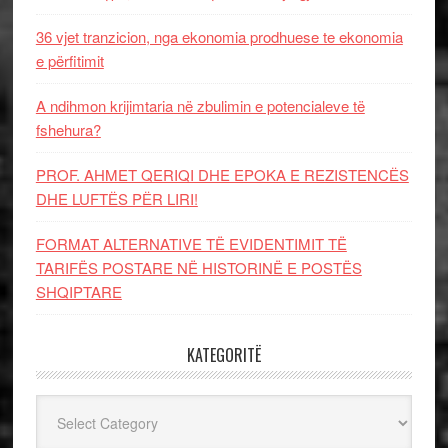
36 vjet tranzicion, nga ekonomia prodhuese te ekonomia
e përfitimit
A ndihmon krijimtaria në zbulimin e potencialeve të
fshehura?
PROF. AHMET QERIQI DHE EPOKA E REZISTENCЁS
DHE LUFTЁS PЁR LIRI!
FORMAT ALTERNATIVE TË EVIDENTIMIT TË
TARIFËS POSTARE NË HISTORINË E POSTËS
SHQIPTARE
KATEGORITË
Kategoritë