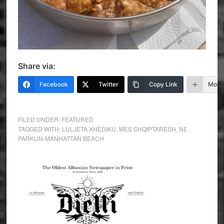
Share via:
Facebook
Twitter
Copy Link
More
FILED UNDER:
FEATURED
TAGGED WITH:
LULJETA XHEDIKU
,
MES SHQIPTARESH
,
NE
PARKUN-MANHATTAN BEACH