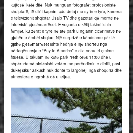
kujtesё kёtё ditё. Nuk munguan fotografёt profesionistё
shqiptarё, tё cilёt kapnin çdo detaj me syrin e tyre, kamera
e televizionit shqiptar Usalb TV dhe gazetari qё merrte nё
intervistё pjesёmarrёset. E veçanta e kёtij takimi ishin
fёmijёt, ku zёrat e tyre nё atё park u ngjanin cicёrimave nё
gjuhёn e ёmbёl shqipe. Njё surprizё e kёndshme pёr tё
gjithё pjesёmarrёset ishte hedhja e njё shorteu nga
pёrfaqёsuesja e “Buy to America” e cila ndau tri çmime
fituese. U takuam nё kёtё park rreth orёs 11:00 dhe u
shpёrndamё plotёsisht vetёm me perёndimin e diellit, pasi
dukej sikur askush nuk donte tё largohej nga shoqёria dhe
atmosfera e ngrohtё qё u krijua.