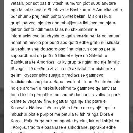
vetash, por sot pas tri vitesh numёron plot 9800 anёtare
nga tё katёr anёt e Shteteve tё Bashkuara tё Amerikёs dhe
pёr shumё prej nesh ёshtё vёrtet bekim. Misioni i kёtij
grupi, pёrveç njohjes dhe mbajtjes sё lidhjeve me njёra-
tjetrёn ёshtё ndihmesa falas nё shkёmbimin e
informacioneve tё ndryshme, gatishmёria pёr tё ndihmuar
nёnat nё nevojё pёr punё apo qoftё edhe gratё nё situata
tё vёshtira shёndetёsore ose financiare, sidomos pёr tё
sapoardhurat qё janё nё fillimet e tyre nё Shtetet e
Bashkuara tё Amerikёs, ku ky grup tё ngjan me njё familje
tё vogёl. Tё dielёn u zhvillua njё aktivitet i larmishёm ku
qёllimi kryesor ishte ruajtja e traditёs sё gatimeve
tradicionale shqiptare. Sapo tavolinat filluan tё shtroheshin
ndieje aromёn e mrekullueshme tё gatimeve qё amvisat
tona i kishin pёrgatitur me shumё dashuri. Tavolina e parё
kishte tё veçantё flinё e gatuar nga njё shqiptare e
Kosovёs. Nё tavolinёn e dytё ta bёnte me sy njё tepsi e
mbushur plot e pёrplot me petulla tё fshira nga Dibra e
Korça. Patjetёr qё nuk mungonte byreku, lakrori i shijshёm
i Korçёs, tradita elbasanase e shkodrane, japrakёt edhe