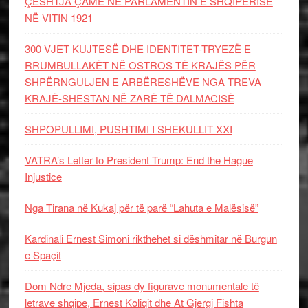
ÇËSHTJA ÇAME NË PARLAMENTIN E SHQIPËRISË
NË VITIN 1921
300 VJET KUJTESË DHE IDENTITET-TRYEZË E
RRUMBULLAKËT NË OSTROS TË KRAJËS PËR
SHPËRNGULJEN E ARBËRESHËVE NGA TREVA
KRAJË-SHESTAN NË ZARË TË DALMACISË
SHPOPULLIMI, PUSHTIMI I SHEKULLIT XXI
VATRA’s Letter to President Trump: End the Hague
Injustice
Nga Tirana në Kukaj për të parë “Lahuta e Malësisë”
Kardinali Ernest Simoni rikthehet si dëshmitar në Burgun
e Spaçit
Dom Ndre Mjeda, sipas dy figurave monumentale të
letrave shqipe, Ernest Koliqit dhe At Gjergj Fishta