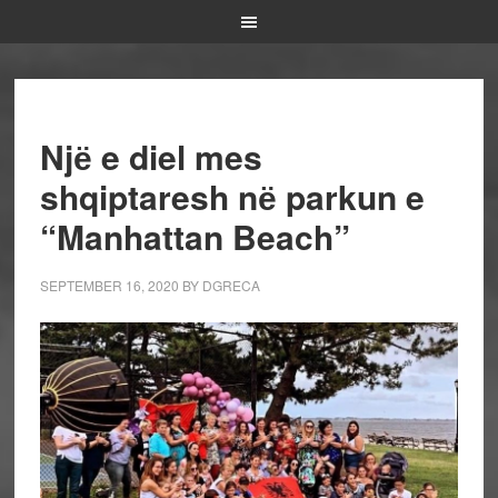
Njё e diel mes
shqiptaresh nё parkun e
“Manhattan Beach”
SEPTEMBER 16, 2020
BY
DGRECA