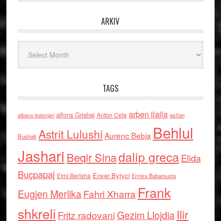
ARKIV
Arkiv
TAGS
arben llalla
alfons Grishaj
Anton Cefa
asllan
albano kolonjari
Behlul
Astrit Lulushi
Aurenc Bebja
Bushati
Jashari
dalip greca
Beqir Sina
Elida
Buçpapaj
Enver Bytyci
Elmi Berisha
Ermira Babamusta
Frank
Eugjen Merlika
Fahri Xharra
shkreli
Ilir
Gezim Llojdia
Fritz radovani