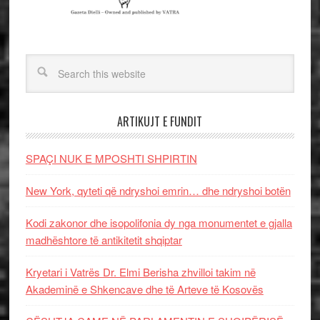
ARTIKUJT E FUNDIT
SPAÇI NUK E MPOSHTI SHPIRTIN
New York, qyteti që ndryshoi emrin… dhe ndryshoi botën
Kodi zakonor dhe isopolifonia dy nga monumentet e gjalla
madhështore të antikitetit shqiptar
Kryetari i Vatrës Dr. Elmi Berisha zhvilloi takim në
Akademinë e Shkencave dhe të Arteve të Kosovës