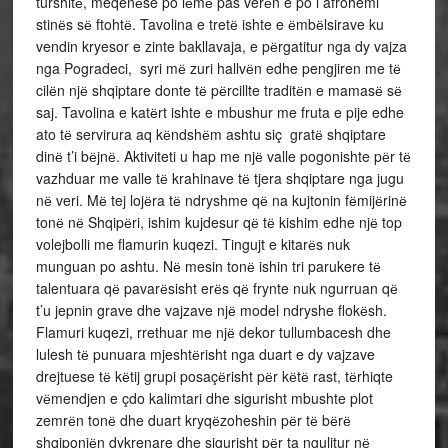
turshitё, meqenёse po lёmё pas verёn e po i afrohemi
stinёs sё ftohtё. Tavolina e tretё ishte e ёmbёlsirave ku
vendin kryesor e zinte bakllavaja, e pёrgatitur nga dy vajza
nga Pogradeci, syri mё zuri hallvёn edhe pengjiren me tё
cilёn njё shqiptare donte tё pёrcillte traditёn e mamasё sё
saj. Tavolina e katёrt ishte e mbushur me fruta e pije edhe
ato tё servirura aq kёndshёm ashtu siç gratё shqiptare
dinё t’i bёjnё. Aktiviteti u hap me njё valle pogonishte pёr tё
vazhduar me valle tё krahinave tё tjera shqiptare nga jugu
nё veri. Mё tej lojёra tё ndryshme qё na kujtonin fёmijёrinё
tonё nё Shqipёri, ishim kujdesur qё tё kishim edhe njё top
volejbolli me flamurin kuqezi. Tingujt e kitarёs nuk
munguan po ashtu. Nё mesin tonё ishin tri parukere tё
talentuara qё pavarёsisht erёs qё frynte nuk ngurruan qё
t’u jepnin grave dhe vajzave njё model ndryshe flokёsh.
Flamuri kuqezi, rrethuar me njё dekor tullumbacesh dhe
lulesh tё punuara mjeshtёrisht nga duart e dy vajzave
drejtuese tё kёtij grupi posaçёrisht pёr kёtё rast, tёrhiqte
vёmendjen e çdo kalimtari dhe sigurisht mbushte plot
zemrёn tonё dhe duart kryqёzoheshin pёr tё bёrё
shqiponjёn dykrenare dhe sigurisht pёr ta ngulitur nё