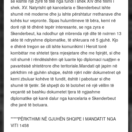
se kishte një zyrë të tillë nga fundi i shek XIV dhe fillimi i
shek. XV. Natyrisht që kancelaria e Skenderbeut ishte
shumë më moderne dhe ju ishte përshtatur rrethanave dhe
kohës kur vepronte. Sipas hulumtimeve të bëra, kemi në
dorë një të dhënë tepër interesante, se nga zyra e
Skenderbeut, ka ndodhur që mbrenda një dite të nxirren 13
akte të ndryshme diplomatike, të shkruara në 5 gjuhë. Kjo
e dhënë tregon se cili ishte komunikimi i Heroit tonë
kombëtar me shtetet tjera mjesjetare dhe me fqinjët, si dhe
roli shumë i rëndësishëm që luante kjo diplomaci ruajtjen e
pavarësisë shtetërore dhe teritoriale.Mandati që japim në
përkthim në gjuhën shqipe, është njëri ndër dokumetnet që
kemi zbuluar kohëve të fundit, është i pabotuar si dhe
shumë të tjetër. Së shpejti do të botohet në një vëllim të
veçantë së bashku dokumetet tjera të ngjashme
diplomatike që kanë dalur nga kancelaria e Skenderbeut
dhe janë të botuara.
*****PËRKTHIMI NË GJUHËN SHQIPE I MANDATIT NGA
VITI 1458