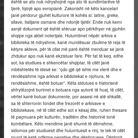
është se ato nuk ndryshojnë nga ato të sundimtarëve të
tjerë, fqinjë apo evropianë. Zakonisht në këto kancelari
janë përdorur gjuhët kulturore të kohës si: latine, greke,
sllave, italijane osmane dhe ndonjë tjetër. Ende nuk kemi
asnjë dokument që është shkruar apo përkthyer në gjuhën
shqipe nga aktet noterijale. Hulumtimet nëpër arkiva e
biblioteka të ndryshme, kanë mundësuar zbulime të reja të
këtyre akteve, për të cilat më parë është menduar se janë
zhdukur apo nuk kanë ekzistuar fare. Për fat të keq, edhe
sot, ka studiues e shkencëtar shqiptar, të cilët janë
mbështetës të idesë se: “çdo gjë që ishte me vlerë dhe e
rëndësishme nga arkivat e bibliotekat e njohura, të
rendësishme, është botuar”. Këta stduiues e historianë
shfrytëzojnë burimet e botuara nga autorë të huaj, të cilët,
vërtet kanë botuar dokumente, por assesi në atë shkallë,
sa të shterronin fondet dhe trezorët e arkivave e
bibliotekave, në të cilët edhe sot e kësaj dite, ruhen thesare
të paçmuara për kulturën, traditëm dhe historinë tonë
kombëtare. Këto mendime janë shumë të dëmshme,
sidomos për studiuesit dhe hulumtuesit e rinj, te tek të cilët
mund të ketë ndikime negative dhe dëshpruese. Dëshmit