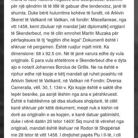
për një qëndrim të të tillë të gabuar dhe tendencioz, janë të
shumta. Duke bërë hulumtime kohëve të fundit, në Arkivin
Skeret të Vatikanit në Vatikan, në fondin: Miscellaneae, nga
viti 1458, kemi zbuluar një mandat [akt diplomatik] origjianl
të Skenderbeut, me të cilin emrohet Martin Muzaka për
përfaqësues të tij “legjitim dhe legal”.Dokumenti është i
shkruar në pergamen. Është ruajtur mjaft mirë. Ka
dimensione: 68 x 92.5 cm. Në të janë varura edhe dy vula
origjinale. E para vula shtetërore e Skenderbeut dhe e dyta
ajo e notarit Johannes Borcius de Grillis. Ne na është e
njohur edhe një kopje e këtj mandati që ruhet poashtu në
Arkivin Sekret të Vatikanit, në Vatikan në Fondin: Diversa
Cameralia, vëll. 30, f. 134r-v. Kjo kopje është e saktë dhe
tepër besnike, pa asnjë lëshim nga ana e përshkruesit.
Është e habitëshme që disa studiues shqiptarë, të cilët
kanë shkruar për këtë dokument, meqë nuk e kishin në
dorë as origjinalin e as kopjen, e kanë datuar gabimisht,
duke i vënë datën 20 tetor 1463! Siq mund të vërehet nga
origjinali, mandati është lëshuar në Rodon të Shqipërisë
me 28 tetor të vitit 1458. I drejtohet papës Piu i II-të, i cili