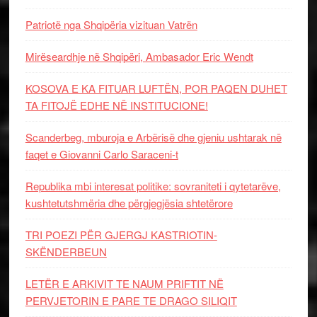
Patriotë nga Shqipëria vizituan Vatrën
Mirëseardhje në Shqipëri, Ambasador Eric Wendt
KOSOVA E KA FITUAR LUFTËN, POR PAQEN DUHET
TA FITOJË EDHE NË INSTITUCIONE!
Scanderbeg, mburoja e Arbërisë dhe gjeniu ushtarak në
faqet e Giovanni Carlo Saraceni-t
Republika mbi interesat politike: sovraniteti i qytetarëve,
kushtetutshmëria dhe përgjegjësia shtetërore
TRI POEZI PËR GJERGJ KASTRIOTIN-
SKËNDERBEUN
LETËR E ARKIVIT TE NAUM PRIFTIT NË
PERVJETORIN E PARE TE DRAGO SILIQIT