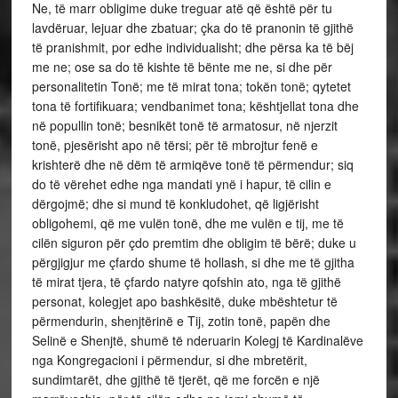
Ne, të marr obligime duke treguar atë që është për tu
lavdëruar, lejuar dhe zbatuar; çka do të pranonin të gjithë
të pranishmit, por edhe individualisht; dhe përsa ka të bëj
me ne; ose sa do të kishte të bënte me ne, si dhe për
personalitetin Tonë; me të mirat tona; tokën tonë; qytetet
tona të fortifikuara; vendbanimet tona; kështjellat tona dhe
në popullin tonë; besnikët tonë të armatosur, në njerzit
tonë, pjesërisht apo në tërsi; për të mbrojtur fenë e
krishterë dhe në dëm të armiqëve tonë të përmendur; siq
do të vërehet edhe nga mandati ynë i hapur, të cilin e
dërgojmë; dhe si mund të konkludohet, që ligjërisht
obligohemi, që me vulën tonë, dhe me vulën e tij, me të
cilën siguron për çdo premtim dhe obligim të bërë; duke u
përgjigjur me çfardo shume të hollash, si dhe me të gjitha
të mirat tjera, të çfardo natyre qofshin ato, nga të gjithë
personat, kolegjet apo bashkësitë, duke mbështetur të
përmendurin, shenjtërinë e Tij, zotin tonë, papën dhe
Selinë e Shenjtë, shumë të nderuarin Kolegj të Kardinalëve
nga Kongregacioni i përmendur, si dhe mbretërit,
sundimtarët, dhe gjithë të tjerët, që me forcën e një