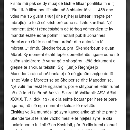
kishte më pak se dy muaj që kishte filluar pontifikatin e tij
[Piu i II-të fillon pontifikatin më 3 shtator të vitit 1458 dhe
vdes më 15 gusht 1464] dhe njihej si luftëar i rreptë për
mbrojtejn e fesë së krishterë edhe sa ishte kardinal. Një
moment tjetër i rëndësishëm që tërheq vëmendjen te ky
mandat është edhe pohimi i notarit publik Johannes
Borcius de Grillis se ai “me urdhër dhe autorizim të
mbretit…” dmth. Skednerbeut, pra, Skenderbeun e quan
Mbret. Ky moment është tepër domethënës ngase edhe në
vulën shtetërore të varur që e shoqëron këtë dokument e
gjejmë të shkruar tekstin: Sigil [um]o Regni[ae]o
Macedonia[e]o et oAlbania[e] që në gjuhën shqipe do të
ishte: Vula e Mbretërisë së Shqipërisë dhe Maqedonisë.
Një vulë me teskt të ngjashëm, por e shtypur në letër, ruhet
në një fond tjetër në Arkivin Sekret të Vatikanit: ASV. ARM.
XXXIX. T. 7, dok. 137, e cila është botuar për herë të parë
nga ne, në një nga numrat e kaluar të revistës
Ekskluzive.Ka mundësi që zyra kancelarike që ishte pranë
Skenderbeut të ishte vazhdimësi e të njëjtës zyrë, e cila
funksiononte te i ati Gjon Kastrioti, për të cilin kemi njohuri