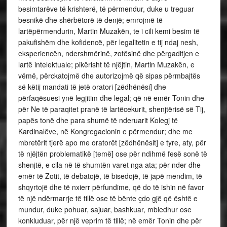
besimtarëve të krishterë, të përmendur, duke u treguar
besnikë dhe shërbëtorë të denjë; emrojmë të
lartëpërmendurin, Martin Muzakën, te i cili kemi besim të
pakufishëm dhe kofidencë, për legalitetin e tij ndaj nesh,
eksperiencën, ndershmërinë, zotësinë dhe përgaditjen e
lartë intelektuale; pikërisht të njëjtin, Martin Muzakën, e
vëmë, përckatojmë dhe autorizojmë që sipas përmbajtës
së këtij mandati të jetë oratori [zëdhënësi] dhe
përfaqësuesi ynë legjitim dhe legal; që në emër Tonin dhe
për Ne të paraqitet pranë të lartëcekurit, shenjtërisë së Tij,
papës tonë dhe para shumë të nderuarit Kolegj të
Kardinalëve, në Kongregacionin e përmendur; dhe me
mbretërit tjerë apo me oratorët [zëdhënësit] e tyre, aty, për
të njëjtën problematikë [temë] ose për ndihmë fesë sonë të
shenjtë, e cila në të shumtën varet nga ata; për nder dhe
emër të Zotit, të debatojë, të bisedojë, të japë mendim, të
shqyrtojë dhe të nxierr përfundime, që do të ishin në favor
të një ndërmarrje të tillë ose të bënte çdo gjë që është e
mundur, duke pohuar, sajuar, bashkuar, mbledhur ose
konkluduar, për një veprim të tillë; në emër Tonin dhe për