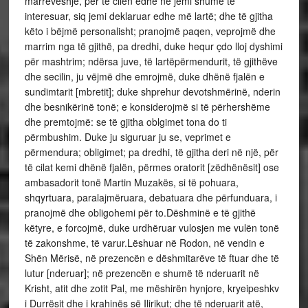
marrëveshje, për të cilën edhe ne jemi shumë të
interesuar, siq jemi deklaruar edhe më lartë; dhe të gjitha
këto i bëjmë personalisht; pranojmë paqen, veprojmë dhe
marrim nga të gjithë, pa dredhi, duke hequr çdo lloj dyshimi
për mashtrim; ndërsa juve, të lartëpërmendurit, të gjithëve
dhe secilin, ju vëjmë dhe emrojmë, duke dhënë fjalën e
sundimtarit [mbretit]; duke shprehur devotshmërinë, nderin
dhe besnikërinë tonë; e konsiderojmë si të përhershëme
dhe premtojmë: se të gjitha oblgimet tona do ti
përmbushim. Duke ju siguruar ju se, veprimet e
përmendura; obligimet; pa dredhi, të gjitha deri në një, për
të cilat kemi dhënë fjalën, përmes oratorit [zëdhënësit] ose
ambasadorit tonë Martin Muzakës, si të pohuara,
shqyrtuara, paralajmëruara, debatuara dhe përfunduara, i
pranojmë dhe obligohemi për to.Dëshminë e të gjithë
këtyre, e forcojmë, duke urdhëruar vulosjen me vulën tonë
të zakonshme, të varur.Lëshuar në Rodon, në vendin e
Shën Mërisë, në prezencën e dëshmitarëve të ftuar dhe të
lutur [nderuar]; në prezencën e shumë të nderuarit në
Krisht, atit dhe zotit Pal, me mëshirën hynjore, kryeipeshkv
i Durrësit dhe i krahinës së Ilirikut; dhe të nderuarit atë,