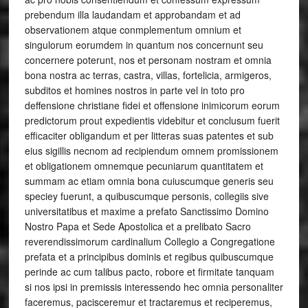
prebendum illa laudandam et approbandam et ad
observationem atque conmplementum omnium et
singulorum eorumdem in quantum nos concernunt seu
concernere poterunt, nos et personam nostram et omnia
bona nostra ac terras, castra, villas, fortelicia, armigeros,
subditos et homines nostros in parte vel in toto pro
deffensione christiane fidei et offensione inimicorum eorum
predictorum prout expedientis videbitur et conclusum fuerit
efficaciter obligandum et per litteras suas patentes et sub
eius sigillis necnom ad recipiendum omnem promissionem
et obligationem omnemque pecuniarum quantitatem et
summam ac etiam omnia bona cuiuscumque generis seu
speciey fuerunt, a quibuscumque personis, collegiis sive
universitatibus et maxime a prefato Sanctissimo Domino
Nostro Papa et Sede Apostolica et a prelibato Sacro
reverendissimorum cardinalium Collegio a Congregatione
prefata et a principibus dominis et regibus quibuscumque
perinde ac cum talibus pacto, robore et firmitate tanquam
si nos ipsi in premissis interessendo hec omnia personaliter
faceremus, pacisceremur et tractaremus et reciperemus,