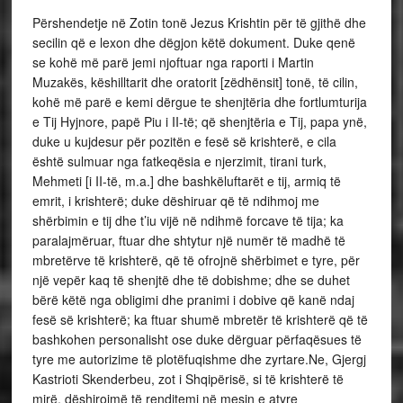
Përshendetje në Zotin tonë Jezus Krishtin për të gjithë dhe
secilin që e lexon dhe dëgjon këtë dokument. Duke qenë
se kohë më parë jemi njoftuar nga raporti i Martin
Muzakës, këshilltarit dhe oratorit [zëdhënsit] tonë, të cilin,
kohë më parë e kemi dërgue te shenjtëria dhe fortlumturija
e Tij Hyjnore, papë Piu i II-të; që shenjtëria e Tij, papa ynë,
duke u kujdesur për pozitën e fesë së krishterë, e cila
është sulmuar nga fatkeqësia e njerzimit, tirani turk,
Mehmeti [i II-të, m.a.] dhe bashkëluftarët e tij, armiq të
emrit, i krishterë; duke dëshiruar që të ndihmoj me
shërbimin e tij dhe t’iu vijë në ndihmë forcave të tija; ka
paralajmëruar, ftuar dhe shtytur një numër të madhë të
mbretërve të krishterë, që të ofrojnë shërbimet e tyre, për
një vepër kaq të shenjtë dhe të dobishme; dhe se duhet
bërë këtë nga obligimi dhe pranimi i dobive që kanë ndaj
fesë së krishterë; ka ftuar shumë mbretër të krishterë që të
bashkohen personalisht ose duke dërguar përfaqësues të
tyre me autorizime të plotëfuqishme dhe zyrtare.Ne, Gjergj
Kastrioti Skenderbeu, zot i Shqipërisë, si të krishterë të
mirë, dëshirojmë të renditemi në mesin e atyre