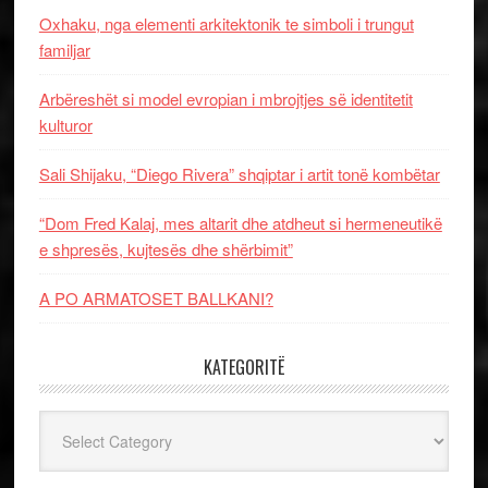
Oxhaku, nga elementi arkitektonik te simboli i trungut
familjar
Arbëreshët si model evropian i mbrojtjes së identitetit
kulturor
Sali Shijaku, “Diego Rivera” shqiptar i artit tonë kombëtar
“Dom Fred Kalaj, mes altarit dhe atdheut si hermeneutikë
e shpresës, kujtesës dhe shërbimit”
A PO ARMATOSET BALLKANI?
KATEGORITË
Kategoritë