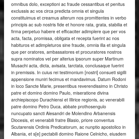
omnibus dolo, exceptioni ac fraude cessantibus et penitus
exclussis ac vos circa predicta omnia et singula
constituimus et creamus alterum nos promittentes in verbo
principis ac sub nostris fide et honore rata, grata, stabilia et
firma perpetuo habere et efficaciter adimplere que per vos
acta, facta, promissa, obligata et recepta fuerint ac nos
habituros et adimpleturos sine fraude, omnia illa et singula
que per oratores, ambassatores et procuratores nostros
supra nominatos vel per alterius ipsorum super Martinum
Musachi acta, dicta, avisata, tarctata, conclusaque fuerint
in premissis. In cuius rei testimonium [nostri] consueti sigilli
appensione muniri fecimus et mandavimus. Datum Rodoni
in loco Sancte Marie, presentibus reverendissimo in Christo
patre et domino domino Paulo, miseratione divina
archiepiscopo Durachiensi et Illirice regionis, ac venerabili
patre domino Petro Duca, abbate prothosengulo
nuncupato sancti Alesandri de Molendino Arbanensis
Diocesis, et venerabili fratre Blasio, priore conventus
Scutarensis Ordinis Predicatorum, ac nunptio apostolico in
Albania, et s[e] pectabili domino Raione Celnicho, eiusdem