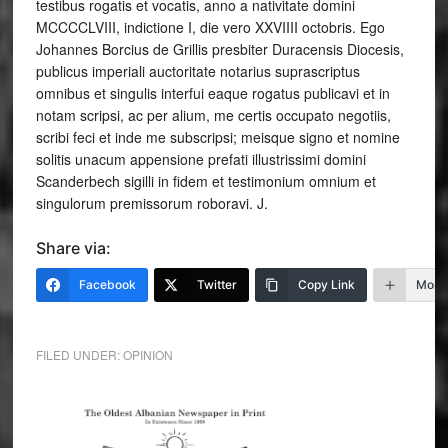
testibus rogatis et vocatis, anno a nativitate domini
MCCCCLVIII, indictione I, die vero XXVIIII octobris. Ego
Johannes Borcius de Grillis presbiter Duracensis Diocesis,
publicus imperiali auctoritate notarius suprascriptus
omnibus et singulis interfui eaque rogatus publicavi et in
notam scripsi, ac per alium, me certis occupato negotiis,
scribi feci et inde me subscripsi; meisque signo et nomine
solitis unacum appensione prefati illustrissimi domini
Scanderbech sigilli in fidem et testimonium omnium et
singulorum premissorum roboravi. J.
Share via:
Facebook
Twitter
Copy Link
More
FILED UNDER:
OPINION