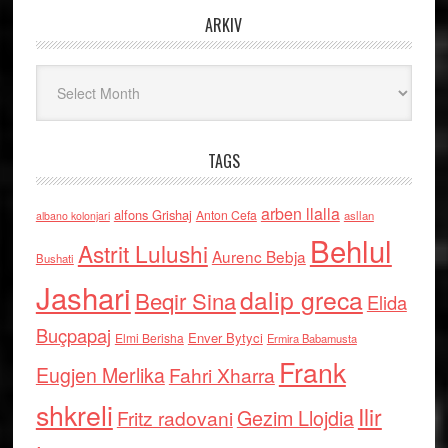
ARKIV
Arkiv
TAGS
arben llalla
alfons Grishaj
Anton Cefa
asllan
albano kolonjari
Behlul
Astrit Lulushi
Aurenc Bebja
Bushati
Jashari
dalip greca
Beqir Sina
Elida
Buçpapaj
Enver Bytyci
Elmi Berisha
Ermira Babamusta
Frank
Eugjen Merlika
Fahri Xharra
shkreli
Ilir
Gezim Llojdia
Fritz radovani