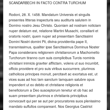
SCANDARBECHI IN FACTO CONTRA TURCHUM
Rodoni, 28. X. 1458. Mandatum Universis et singulis
presentes litteras inspecturis seu audituris salutem in
Domino nostro Jesu Christo. Quoniam ad nostram noticiam
nuper delatum est, relatione Martini Musachi, consiliarii et
oratoris nostri, quem nuper ad presentiam Sanctissimi
Domini Nostri domini Pii, divina providentia pape II,
transmissimus, qualiter ipse Sanctissimus Dominus Noster
Papa considerans religionem christianorum a Machometto
Turchorum tiranno cum suis complicibus Turcis nominis
christiani inimicis graviter afflictam, volens ut suo incumbit,
officio providere et pro suis viribus succurrere, plurimos
catholicos principes monuit, percitavit ac exortatus est, ut
vices suas ad hoc tam sanctum tamquam salubre opus
impendent ut ex debito et christiane religionis et
beneficiorum a Deo susceptorum tenetur et ob hac ad
suam presentiam plurimos e christianis principibus
convocavit qui per se aut per procuratores suos plenissimo
mandato suffultos compareant. Nos Georgius Castriot