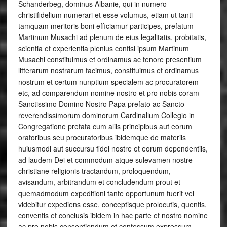
Schanderbeg, dominus Albanie, qui in numero
christifidelium numerari et esse volumus, etiam ut tanti
tamquam meritoris boni efficiamur participes, prefatum
Martinum Musachi ad plenum de eius legalitatis, probitatis,
scientia et experientia plenius confisi ipsum Martinum
Musachi constituimus et ordinamus ac tenore presentium
litterarum nostrarum facimus, constituimus et ordinamus
nostrum et certum nunptium specialem ac procuratorem
etc, ad comparendum nomine nostro et pro nobis coram
Sanctissimo Domino Nostro Papa prefato ac Sancto
reverendissimorum dominorum Cardinalium Collegio in
Congregatione prefata cum aliis principibus aut eorum
oratoribus seu procuratoribus ibidemque de materiis
huiusmodi aut succursu fidei nostre et eorum dependentiis,
ad laudem Dei et commodum atque sulevamen nostre
christiane religionis tractandum, proloquendum,
avisandum, arbitrandum et concludendum prout et
quemadmodum expeditioni tante opportunum fuerit vel
videbitur expediens esse, conceptisque prolocutis, quentis,
conventis et conclusis ibidem in hac parte et nostro nomine
ac pro nobis consentiendum et confessum expressum