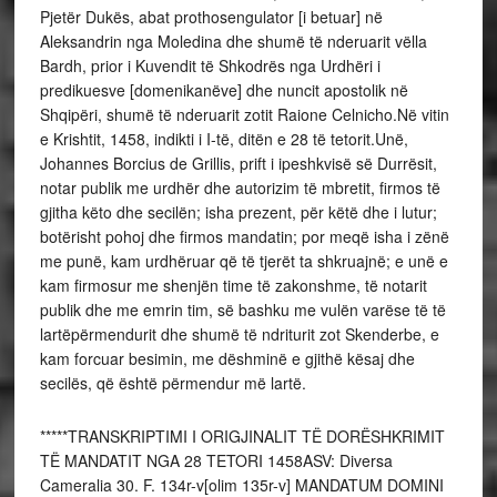
Pjetër Dukës, abat prothosengulator [i betuar] në
Aleksandrin nga Moledina dhe shumë të nderuarit vëlla
Bardh, prior i Kuvendit të Shkodrës nga Urdhëri i
predikuesve [domenikanëve] dhe nuncit apostolik në
Shqipëri, shumë të nderuarit zotit Raione Celnicho.Në vitin
e Krishtit, 1458, indikti i I-të, ditën e 28 të tetorit.Unë,
Johannes Borcius de Grillis, prift i ipeshkvisë së Durrësit,
notar publik me urdhër dhe autorizim të mbretit, firmos të
gjitha këto dhe secilën; isha prezent, për këtë dhe i lutur;
botërisht pohoj dhe firmos mandatin; por meqë isha i zënë
me punë, kam urdhëruar që të tjerët ta shkruajnë; e unë e
kam firmosur me shenjën time të zakonshme, të notarit
publik dhe me emrin tim, së bashku me vulën varëse të të
lartëpërmendurit dhe shumë të ndriturit zot Skenderbe, e
kam forcuar besimin, me dëshminë e gjithë kësaj dhe
secilës, që është përmendur më lartë.
*****TRANSKRIPTIMI I ORIGJINALIT TË DORËSHKRIMIT
TË MANDATIT NGA 28 TETORI 1458ASV: Diversa
Cameralia 30. F. 134r-v[olim 135r-v] MANDATUM DOMINI