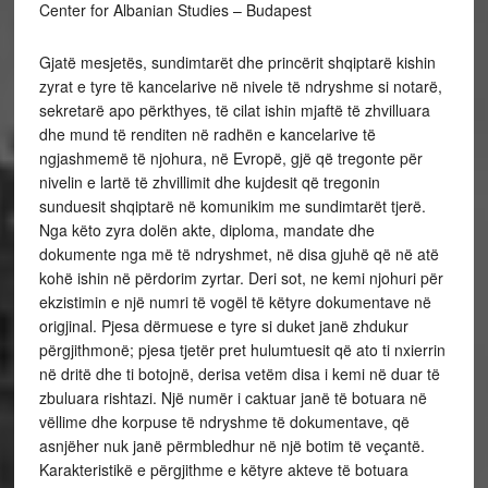
Center for Albanian Studies – Budapest
Gjatë mesjetës, sundimtarët dhe princërit shqiptarë kishin
zyrat e tyre të kancelarive në nivele të ndryshme si notarë,
sekretarë apo përkthyes, të cilat ishin mjaftë të zhvilluara
dhe mund të renditen në radhën e kancelarive të
ngjashmemë të njohura, në Evropë, gjë që tregonte për
nivelin e lartë të zhvillimit dhe kujdesit që tregonin
sunduesit shqiptarë në komunikim me sundimtarët tjerë.
Nga këto zyra dolën akte, diploma, mandate dhe
dokumente nga më të ndryshmet, në disa gjuhë që në atë
kohë ishin në përdorim zyrtar. Deri sot, ne kemi njohuri për
ekzistimin e një numri të vogël të këtyre dokumentave në
origjinal. Pjesa dërmuese e tyre si duket janë zhdukur
përgjithmonë; pjesa tjetër pret hulumtuesit që ato ti nxierrin
në dritë dhe ti botojnë, derisa vetëm disa i kemi në duar të
zbuluara rishtazi. Një numër i caktuar janë të botuara në
vëllime dhe korpuse të ndryshme të dokumentave, që
asnjëher nuk janë përmbledhur në një botim të veçantë.
Karakteristikë e përgjithme e këtyre akteve të botuara