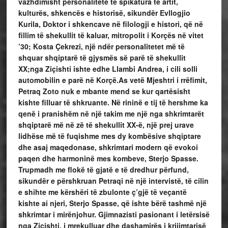
vazhdimisht personalitete të spikatura të artit,
kulturës, shkencës e historisë, sikundër Evllogjio
Kurila, Doktor i shkencave në filologji e histori, që në
fillim të shekullit të kaluar, mitropolit i Korçës në vitet
’30; Kosta Çekrezi, një ndër personalitetet më të
shquar shqiptarë të gjysmës së parë të shekullit
XX;nga Ziçishti ishte edhe Llambi Andrea, i cili solli
automobilin e parë në Korçë.As vetë Mjeshtri i rrëfimit,
Petraq Zoto nuk e mbante mend se kur qartësisht
kishte filluar të shkruante. Në rininë e tij të hershme ka
qenë i pranishëm në një takim me një nga shkrimtarët
shqiptarë më në zë të shekullit XX-ë, një prej urave
lidhëse më të fuqishme mes dy kombësive shqiptare
dhe asaj maqedonase, shkrimtari modern që evokoi
paqen dhe harmoninë mes kombeve, Sterjo Spasse.
Trupmadh me flokë të gjatë e të dredhur përfund,
sikundër e përshkruan Petraqi në një intervistë, të cilin
e shihte me kërshëri të zbulonte ç’gjë të veçantë
kishte ai njeri, Sterjo Spasse, që ishte bërë tashmë një
shkrimtar i mirënjohur. Gjimnazisti pasionant i letërsisë
nga Ziçishti, i mrekulluar dhe dashamirës i krijimtarisë