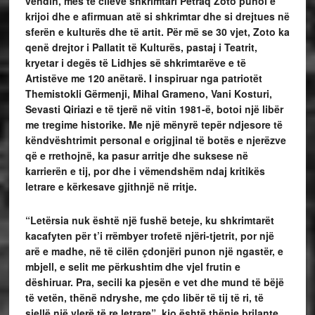
vendin, mes të cilëve shkrimtari Petraq Zoto punoi e
krijoi dhe e afirmuan atë si shkrimtar dhe si drejtues në
sferën e kulturës dhe të artit. Për më se 30 vjet, Zoto ka
qenë drejtor i Pallatit të Kulturës, pastaj i Teatrit,
kryetar i degës të Lidhjes së shkrimtarëve e të
Artistëve me 120 anëtarë. I inspiruar nga patriotët
Themistokli Gërmenji, Mihal Grameno, Vani Kosturi,
Sevasti Qiriazi e të tjerë në vitin 1981-ë, botoi një libër
me tregime historike. Me një mënyrë tepër ndjesore të
këndvështrimit personal e origjinal të botës e njerëzve
që e rrethojnë, ka pasur arritje dhe suksese në
karrierën e tij, por dhe i vëmendshëm ndaj kritikës
letrare e kërkesave gjithnjë në rritje.
“Letërsia nuk është një fushë beteje, ku shkrimtarët
kacafyten për t’i rrëmbyer trofetë njëri-tjetrit, por një
arë e madhe, në të cilën çdonjëri punon një ngastër, e
mbjell, e selit me përkushtim dhe vjel frutin e
dëshiruar. Pra, secili ka pjesën e vet dhe mund të bëjë
të vetën, thënë ndryshe, me çdo libër të tij të ri, të
sjellë një vlerë të re letrare”, kjo është thënie brilante,