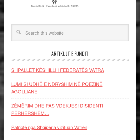
ARTIKUJT E FUNDIT
SHPALLET KËSHILLI I FEDERATËS VATRA
LUMI SI UDHË E NDRYSHIM NË POEZINË
AGOLLIANE
ZËMËRIM DHE PAS VDEKJES! DISIDENTI I
PËRHERSHËM…
Patriotë nga Shqipëria vizituan Vatrën