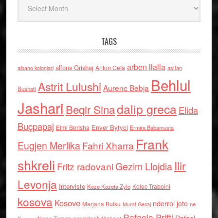
TAGS
arben llalla
alfons Grishaj
Anton Cefa
asllan
albano kolonjari
Behlul
Astrit Lulushi
Aurenc Bebja
Bushati
Jashari
dalip greca
Beqir Sina
Elida
Buçpapaj
Enver Bytyci
Elmi Berisha
Ermira Babamusta
Frank
Eugjen Merlika
Fahri Xharra
shkreli
Ilir
Gezim Llojdia
Fritz radovani
Levonja
Interviste
Kolec Traboini
Keze Kozeta Zylo
kosova
Kosove
nderroi jete
Marjana Bulku
ne
Murat Gecaj
Rafaela Prifti