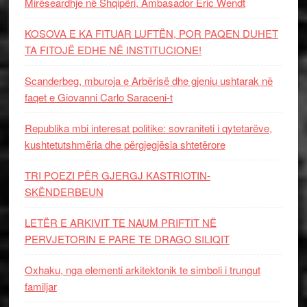
Mirëseardhje në Shqipëri, Ambasador Eric Wendt
KOSOVA E KA FITUAR LUFTËN, POR PAQEN DUHET
TA FITOJË EDHE NË INSTITUCIONE!
Scanderbeg, mburoja e Arbërisë dhe gjeniu ushtarak në
faqet e Giovanni Carlo Saraceni-t
Republika mbi interesat politike: sovraniteti i qytetarëve,
kushtetutshmëria dhe përgjegjësia shtetërore
TRI POEZI PËR GJERGJ KASTRIOTIN-
SKËNDERBEUN
LETËR E ARKIVIT TE NAUM PRIFTIT NË
PERVJETORIN E PARE TE DRAGO SILIQIT
Oxhaku, nga elementi arkitektonik te simboli i trungut
familjar