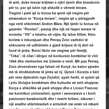
të artë, duke lexuar krijimet e njëri tjetrit dhe bisedonin
për to, por që ishin një shkollë e vërtetë letrare.
Tregimi i parë që iu botua ka qenë një tregim për
almanakun te “Korça letrare”, tregim që u përzgjodh
nga vetë shkrimtari Andon Mara. Një tjetër iu botua në
gazetën “Pionieri”, pastaj dhe një në faqen letrare të
revistës “Ylli” e kështu në vijim. Ky ishte fillimi. Këto
botime e inkurajuan dhe Petraq Zoto vazhdoi të
shkruante në udhëtimin e gjatë krijues të tij deri në
fund të jetës. Botoi librin me tregime për fëmijë,
“Tirka”, të cilat i dërgoi në konkursin kombëtar të vitit
1966 dhe vlerësohet me Çmimin e tretë. Më pas Petraq
Zoto zhvendoset nga fshati në Korçë, ku kalon pjesën
më të rëndësishme të jetës së tij. Qyteti i Korçës e bëri
për vete djaloshin nga Ziçishti, qysh herët, si qyteti që
i priu lëvizjes kombëtare dhe kulturës së artit shqiptar.
Korça e shkollës së parë shqipe dhe e Liceut Francez
me kontribut universiteti, qyteti i serenatave e i korit
pasionant karakteristik dhe i teatrit brilant, sikurse i
një aradhe shkrimtarësh e artistësh me emër në mbarë