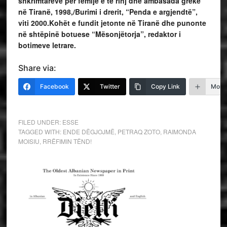
shkrimtarëve për fëmijë e të rinj dhe ambasada greke
në Tiranë, 1998,/Burimi i drerit, “Penda e argjendtë”,
viti 2000.Kohët e fundit jetonte në Tiranë dhe punonte
në shtëpinë botuese “Mësonjëtorja”, redaktor i
botimeve letrare.
Share via:
Facebook
Twitter
Copy Link
More
FILED UNDER:
ESSE
TAGGED WITH:
ENDE DËGJOJMË
,
PETRAQ ZOTO
,
RAIMONDA
MOISIU
,
RRËFIMIN TËND!