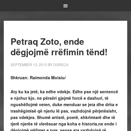
Petraq Zoto, ende
dëgjojmë rrëfimin tënd!
SEPTEMBER 13, 2015
BY
DGRECA
Shkruan: Raimonda Moisiu/
Aty ku ka jetë, ka edhe vdekje. Edhe pse një sentencë
e njohur kjo, ne përsëri gjejmë forcë e dashuri, të
ngushëllojmë veten, duke menduar se jeta dhe drita e
trashëgimisë që njeriu lë pas, vazhdojnë përjetësisht,
pas vdekjes. Shumë artistë, poetë, shkrimtarë dhe të
tjerë njerës të vlerësuar nga koha e historia,ne ende i
dëgjojmë rrëfimet e tyre, sepse ata vazhdojnë të