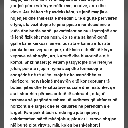
jetojnë përmes këtyre rrëfimeve, teorive, artit dhe
ideve. Ata bëhen të pavdekshëm, se janë magjia e
ndjenjës dhe thellësia e mendimit, të sigurtë për vlerën
e tyre, ata vazhdojnë të jenë pjesë e rëndësishme e
jetës dhe botës sonë, pavarësisht se nuk frymojnë apo
të jenë fizikisht mes nesh. Jo se ata sa kanë qenë
gjallë kanë kërkuar famën, por ata e kanë arritur atë
parakohe me veprat e tyre, ndikimin e thellë të këtyre
veprave në shoqëri, art, kulturë dhe historinë e një
kombi. Shkrimtarët jo vetëm pasqyrojnë dhe rrëfejnë
jetën, por ata i japin frymë asaj dhe formësojnë
shoqërinë në të cilën jetojnë dhe marrëdhëniet
njerëzore, ndryshojnë mënyrën e të konceptuarit të
botës, jetës dhe të situatave sociale dhe historike, që
ata i shprehin përmes artit të të shkruarit, ndaj të
tashmes së paqëndrueshme, të ardhmes që shfaqet në
horizontin e largët dhe të kaluarës në perëndimin e
largët. Para pak ditësh u nda nga jeta një prej
shkrimtarëve më të mirënjohur, pionier i letrave shqipe,
një burrë plot virtyte, mik, koleg bashkëshort i