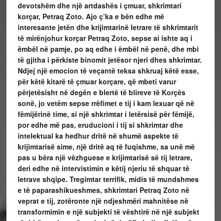
devotshëm dhe një artdashës i çmuar, shkrimtari
korçar, Petraq Zoto. Ajo ç’ka e bën edhe më
interesante jetën dhe krijimtarinë letrare të shkrimtarit
të mirënjohur korçar Petraq Zoto, sepse ai ishte aq i
ëmbël në pamje, po aq edhe i ëmbël në penë, dhe mbi
të gjitha i përkiste binomit jetësor njeri dhes shkrimtar.
Ndjej një emocion të veçantë teksa shkruaj këtë esse,
për këtë kitarë të çmuar korçare, që mbeti varur
përjetësisht në degën e blertë të blireve të Korçës
sonë, jo vetëm sepse rrëfimet e tij i kam lexuar që në
fëmijërinë time, si një shkrimtar i letërsisë për fëmijë,
por edhe më pas, eruducioni i tij si shkrimtar dhe
intelektual ka hedhur dritë në shumë aspekte të
krijimtarisë sime, një dritë aq të fuqishme, sa unë më
pas u bëra një vëzhguese e krijimtarisë së tij letrare,
deri edhe në intervistimin e këtij njeriu të shquar të
letrave shqipe. Tregimtar terrifik, midis të mundshmes
e të paparashikueshmes, shkrimtari Petraq Zoto në
veprat e tij, zotëronte një ndjeshmëri mahnitëse në
transformimin e një subjekti të vështirë në një subjekt