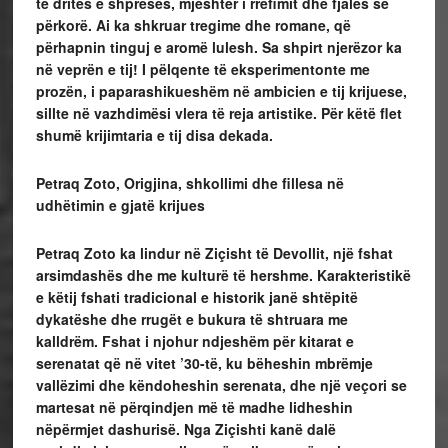
të dritës e shpresës, mjeshtër i rrëfimit dhe fjalës së
përkorë. Ai ka shkruar tregime dhe romane, që
përhapnin tinguj e aromë lulesh. Sa shpirt njerëzor ka
në veprën e tij! I pëlqente të eksperimentonte me
prozën, i paparashikueshëm në ambicien e tij krijuese,
sillte në vazhdimësi vlera të reja artistike. Për këtë flet
shumë krijimtaria e tij disa dekada.
Petraq Zoto, Origjina, shkollimi dhe fillesa në
udhëtimin e gjatë krijues
Petraq Zoto ka lindur në Ziçisht të Devollit, një fshat
arsimdashës dhe me kulturë të hershme. Karakteristikë
e këtij fshati tradicional e historik janë shtëpitë
dykatëshe dhe rrugët e bukura të shtruara me
kalldrëm. Fshat i njohur ndjeshëm për kitarat e
serenatat që në vitet ’30-të, ku bëheshin mbrëmje
vallëzimi dhe këndoheshin serenata, dhe një veçori se
martesat në përqindjen më të madhe lidheshin
nëpërmjet dashurisë. Nga Ziçishti kanë dalë