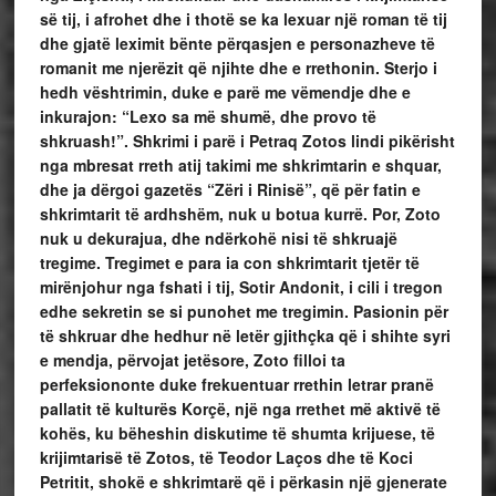
së tij, i afrohet dhe i thotë se ka lexuar një roman të tij
dhe gjatë leximit bënte përqasjen e personazheve të
romanit me njerëzit që njihte dhe e rrethonin. Sterjo i
hedh vështrimin, duke e parë me vëmendje dhe e
inkurajon: “Lexo sa më shumë, dhe provo të
shkruash!”. Shkrimi i parë i Petraq Zotos lindi pikërisht
nga mbresat rreth atij takimi me shkrimtarin e shquar,
dhe ja dërgoi gazetës “Zëri i Rinisë”, që për fatin e
shkrimtarit të ardhshëm, nuk u botua kurrë. Por, Zoto
nuk u dekurajua, dhe ndërkohë nisi të shkruajë
tregime. Tregimet e para ia con shkrimtarit tjetër të
mirënjohur nga fshati i tij, Sotir Andonit, i cili i tregon
edhe sekretin se si punohet me tregimin. Pasionin për
të shkruar dhe hedhur në letër gjithçka që i shihte syri
e mendja, përvojat jetësore, Zoto filloi ta
perfeksiononte duke frekuentuar rrethin letrar pranë
pallatit të kulturës Korçë, një nga rrethet më aktivë të
kohës, ku bëheshin diskutime të shumta krijuese, të
krijimtarisë të Zotos, të Teodor Laços dhe të Koci
Petritit, shokë e shkrimtarë që i përkasin një gjenerate