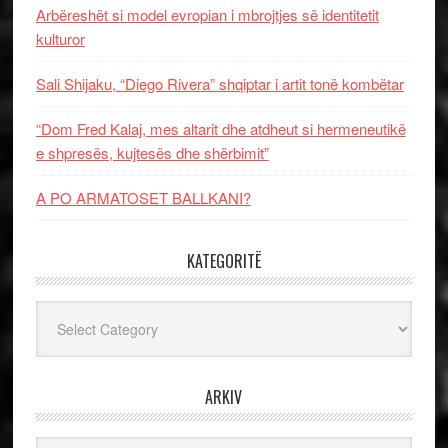
Arbëreshët si model evropian i mbrojtjes së identitetit
kulturor
Sali Shijaku, “Diego Rivera” shqiptar i artit tonë kombëtar
“Dom Fred Kalaj, mes altarit dhe atdheut si hermeneutikë
e shpresës, kujtesës dhe shërbimit”
A PO ARMATOSET BALLKANI?
KATEGORITË
Kategoritë
ARKIV
Arkiv