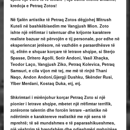
kredoja e Petraq Zotos!
Në fjalën artistike të Petraq Zotos dëgjohej Mitrush
Kuteli në bashkëbisedim me Vangjush Mion. Zoto
ishte një rrëfimtar i talentuar dhe krijonte karaktere
realiste bazuar në përvojën e tij personale, por edhe në
eksperiencat jetësore, në vazhdën e paraardhësve të
tij, elitën e shquar korçare të letrave shqipe, si Sterjo
Spasse, Dritero Agolli, Sotir Andoni, Vasil Xhaçka,
Teodor Laço, Vangjush Ziko, Petraq Kolevica, Petraq
Samsuri, e cila vijon më tej, me më të rinjtë Thani
Naqo, Andon Andoni,Gjergji Dushku, Skënder Rusi,
Ylber Merdani, Kostaq Duka, etj, etj.
Shkrimtari i mirënjohur korçar Petraq Zoto si një
pionier i letrave shqipe, mbetet një rrëfimtar terrifik,
zotëronte talentin dhe forcën letrare –artistike në
ndërtimin e karaktereve realistikë me një sens të
mprehtë; të së mundshmes e të paparashikueshmes,
një vështrim të brendshëm dhe ndjeshmëri mahnitëse,