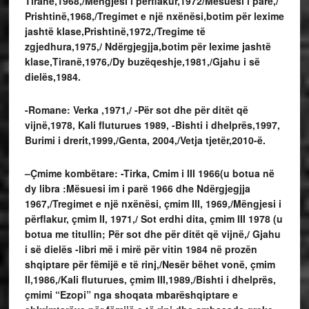
Tiranë,1968,/Mëngjesi i përflakur,1972/Mësuesi i parë,/
Prishtinë,1968,/Tregimet e një nxënësi,botim për lexime
jashtë klase,Prishtinë,1972,/Tregime të
zgjedhura,1975,/ Ndërgjegjja,botim për lexime jashtë
klase,Tiranë,1976,/Dy buzëqeshje,1981,/Gjahu i së
dielës,1984.
-Romane: Verka ,1971,/ -Për sot dhe për ditët që
vijnë,1978, Kali fluturues 1989, -Bishti i dhelprës,1997,
Burimi i drerit,1999,/Genta, 2004,/Vetja tjetër,2010-ë.
–Çmime kombëtare: -Tirka, Cmim i III 1966(u botua në
dy libra :Mësuesi im i parë 1966 dhe Ndërgjegjja
1967,/Tregimet e një nxënësi, çmim III, 1969,/Mëngjesi i
përflakur, çmim II, 1971,/ Sot erdhi dita, çmim III 1978 (u
botua me titullin; Për sot dhe për ditët që vijnë,/ Gjahu
i së dielës -libri më i mirë për vitin 1984 në prozën
shqiptare për fëmijë e të rinj,/Nesër bëhet vonë, çmim
II,1986,/Kali fluturues, çmim III,1989,/Bishti i dhelprës,
çmimi “Ezopi” nga shoqata mbarëshqiptare e