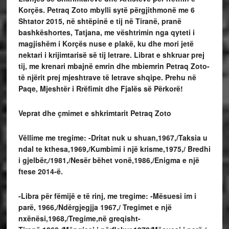
Korçës. Petraq Zoto mbylli sytë përgjithmonë me 6
Shtator 2015, në shtëpinë e tij në Tiranë, pranë
bashkëshortes, Tatjana, me vështrimin nga qyteti i
magjishëm i Korçës nuse e plakë, ku dhe mori jetë
nektari i krijimtarisë së tij letrare. Librat e shkruar prej
tij, me krenari mbajnë emrin dhe mbiemrin Petraq Zoto-
të njërit prej mjeshtrave të letrave shqipe. Prehu në
Paqe, Mjeshtër i Rrëfimit dhe Fjalës së Përkorë!
Veprat dhe çmimet e shkrimtarit Petraq Zoto
Vëllime me tregime: -Dritat nuk u shuan,1967,/Taksia u
ndal te kthesa,1969,/Kumbimi i një krisme,1975,/ Bredhi
i gjelbër,/1981,/Nesër bëhet vonë,1986,/Enigma e një
ftese 2014-ë.
-Libra për fëmijë e të rinj, me tregime: -Mësuesi im i
parë, 1966,/Ndërgjegjja 1967,/ Tregimet e një
nxënësi,1968,/Tregime,në greqisht-