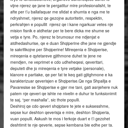
vijne njerez qe jane te pergatitur mire profesionalisht, te
afte per t’u ballafaquar me sfidat e shumta e nga me te
ndryshmet, njerez qe gezojne autoritetin, respektin,
perkrahjen e popullit ­ njerez qe i kane ngarkuar vetes nje
mision fisnik e atdhetar per te bere dicka me shume se
vetja e tyre. Po, njerez te brumosur me ndjenjat e
atdhedashurise, qe e duan Shqiperine dhe jane ne gjendje
te sakrifikojne per Shqiperine! Mireqenia e Shqiperise,
mireqenia e qytetareve gjithmone duhet te jene ne
mendjen, ne veprimet e cdo udheheqesi, qeveritari,
deputeti dhe jo mireqenia e tyre vetjake (personale),
klanore e partiake, qe per fat te keq gati gjitghmone e ka
karakterizuar qeverisjen e Shqiperise.Qe nga Shpallja e
Pavaresise se Shqiperise e gjer me tani, gati asnjehere nuk
patem nje qeveri qe ishte ne nivelin e duhur te funksionimit
te saj, “per mashalla”, sic thote populli.
Deshiroj qe cdo qeveri shqiptare te jete e suksesshme,
sepse kur deshton qeverisja e mire, deshton Shqiperia,
vuan populli. Askush te mos i ferkoje duart e t’i gezohet
deshtimit te nje qeverie, sepse kembana bie edhe per ta.