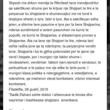
Shpesh me shkon mendja te Rilindesit tane mendjendritur
qe sakrifikuan shume per te krijuar nje Shqiperi te lire e te
perparuar ku shqiptaret e shumevuajtur me ne fund e
drejtojne shtetin e tyre, fatin e tyre. Ata e sakrifikuan edhe
jeten, e shkrine tere pasurine e tyre per ta bere Shqiperine,
ndersa sundimtaret e sotem pasurohen ne kurriz te
popullit, ne kurriz te Shqiperise, e shkaterrojne pronen e
Shqiperise. Ata na lane nje Shqiperi te lire, ndersa tani
eshte radha jone qe ta ndertojme, ta perparojme vendin
tone. Shqiperia i ka te gjitha potencialet per te qene nje
vend i begate, por i mungon nje faktor shume i
rendesishem, vendimtar ­ faktori njeri,njerezit e vendosur, te
perkushtuar e te paisur me nje etike te larte pune. I
mungon klasa politike e ndergjegjshme, e vetedijshme, e
ndershme, qe misheron vlerat kombetare, mbron interesat
kombetare.
Filadelfia, 28 gusht, 2015
*Sadik Elshani eshte doktor i shkencave te kimise dhe
veprimtar i bashkesise shqiptaro ­ amerikane.