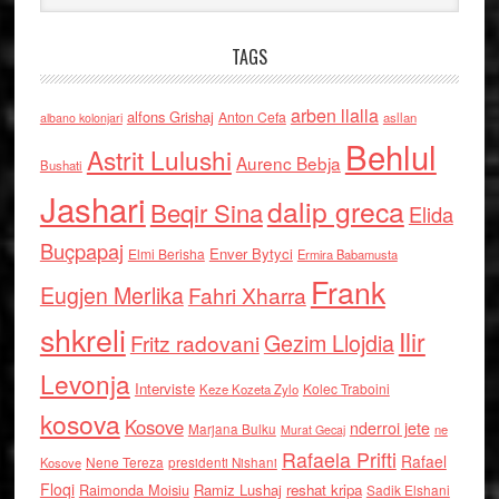
TAGS
arben llalla
alfons Grishaj
Anton Cefa
asllan
albano kolonjari
Behlul
Astrit Lulushi
Aurenc Bebja
Bushati
Jashari
dalip greca
Beqir Sina
Elida
Buçpapaj
Enver Bytyci
Elmi Berisha
Ermira Babamusta
Frank
Eugjen Merlika
Fahri Xharra
shkreli
Ilir
Gezim Llojdia
Fritz radovani
Levonja
Interviste
Kolec Traboini
Keze Kozeta Zylo
kosova
Kosove
nderroi jete
Marjana Bulku
ne
Murat Gecaj
Rafaela Prifti
Rafael
Nene Tereza
Kosove
presidenti Nishani
Floqi
Raimonda Moisiu
Ramiz Lushaj
reshat kripa
Sadik Elshani