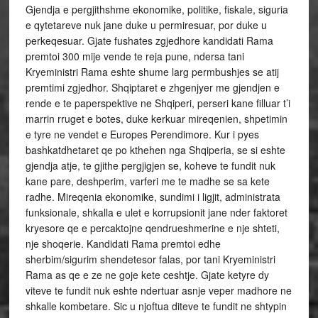
Gjendja e pergjithshme ekonomike, politike, fiskale, siguria
e qytetareve nuk jane duke u permiresuar, por duke u
perkeqesuar. Gjate fushates zgjedhore kandidati Rama
premtoi 300 mije vende te reja pune, ndersa tani
Kryeministri Rama eshte shume larg permbushjes se atij
premtimi zgjedhor. Shqiptaret e zhgenjyer me gjendjen e
rende e te paperspektive ne Shqiperi, perseri kane filluar t’i
marrin rruget e botes, duke kerkuar mireqenien, shpetimin
e tyre ne vendet e Europes Perendimore. Kur i pyes
bashkatdhetaret qe po kthehen nga Shqiperia, se si eshte
gjendja atje, te gjithe pergjigjen se, koheve te fundit nuk
kane pare, deshperim, varferi me te madhe se sa kete
radhe. Mireqenia ekonomike, sundimi i ligjit, administrata
funksionale, shkalla e ulet e korrupsionit jane nder faktoret
kryesore qe e percaktojne qendrueshmerine e nje shteti,
nje shoqerie. Kandidati Rama premtoi edhe
sherbim/sigurim shendetesor falas, por tani Kryeministri
Rama as qe e ze ne goje kete ceshtje. Gjate ketyre dy
viteve te fundit nuk eshte ndertuar asnje veper madhore ne
shkalle kombetare. Sic u njoftua diteve te fundit ne shtypin