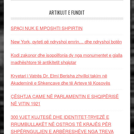
ARTIKUJT E FUNDIT
SPAÇI NUK E MPOSHTI SHPIRTIN
New York, qyteti që ndryshoi emrin… dhe ndryshoi botën
Kodi zakonor dhe isopolifonia dy nga monumentet e gjalla
madhështore të antikitetit shqiptar
Kryetari i Vatrës Dr. Elmi Berisha zhvilloi takim në
Akademinë e Shkencave dhe të Arteve të Kosovës
ÇËSHTJA ÇAME NË PARLAMENTIN E SHQIPËRISË
NË VITIN 1921
300 VJET KUJTESË DHE IDENTITET-TRYEZË E
RRUMBULLAKËT NË OSTROS TË KRAJËS PËR
SHPËRNGULJEN E ARBËRESHËVE NGA TREVA