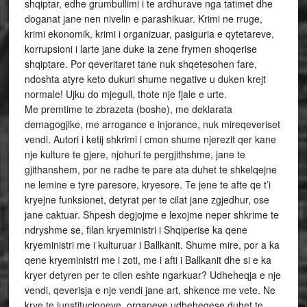
shqiptar, edhe grumbullimi i te ardhurave nga tatimet dhe
doganat jane nen nivelin e parashikuar. Krimi ne rruge,
krimi ekonomik, krimi i organizuar, pasiguria e qytetareve,
korrupsioni i larte jane duke ia zene frymen shoqerise
shqiptare. Por qeveritaret tane nuk shqetesohen fare,
ndoshta atyre keto dukuri shume negative u duken krejt
normale! Ujku do mjegull, thote nje fjale e urte.
Me premtime te zbrazeta (boshe), me deklarata
demagogjike, me arrogance e injorance, nuk mireqeveriset
vendi. Autori i ketij shkrimi i cmon shume njerezit qer kane
nje kulture te gjere, njohuri te pergjithshme, jane te
gjithanshem, por ne radhe te pare ata duhet te shkelqejne
ne lemine e tyre paresore, kryesore. Te jene te afte qe t’i
kryejne funksionet, detyrat per te cilat jane zgjedhur, ose
jane caktuar. Shpesh degjojme e lexojme neper shkrime te
ndryshme se, filan kryeministri i Shqiperise ka qene
kryeministri me i kulturuar i Ballkanit. Shume mire, por a ka
qene kryeministri me i zoti, me i afti i Ballkanit dhe si e ka
kryer detyren per te cilen eshte ngarkuar? Udheheqja e nje
vendi, qeverisja e nje vendi jane art, shkence me vete. Ne
krye te iunstitucioneve, organeve udheheqese duhet te