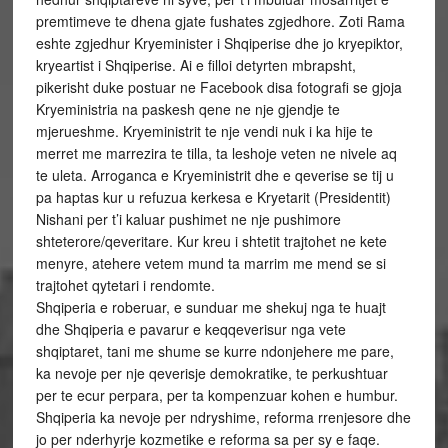
premtimeve te dhena gjate fushates zgjedhore. Zoti Rama
eshte zgjedhur Kryeminister i Shqiperise dhe jo kryepiktor,
kryeartist i Shqiperise. Ai e filloi detyrten mbrapsht,
pikerisht duke postuar ne Facebook disa fotografi se gjoja
Kryeministria na paskesh qene ne nje gjendje te
mjerueshme. Kryeministrit te nje vendi nuk i ka hije te
merret me marrezira te tilla, ta leshoje veten ne nivele aq
te uleta. Arroganca e Kryeministrit dhe e qeverise se tij u
pa haptas kur u refuzua kerkesa e Kryetarit (Presidentit)
Nishani per t’i kaluar pushimet ne nje pushimore
shteterore/qeveritare. Kur kreu i shtetit trajtohet ne kete
menyre, atehere vetem mund ta marrim me mend se si
trajtohet qytetari i rendomte.
Shqiperia e roberuar, e sunduar me shekuj nga te huajt
dhe Shqiperia e pavarur e keqqeverisur nga vete
shqiptaret, tani me shume se kurre ndonjehere me pare,
ka nevoje per nje qeverisje demokratike, te perkushtuar
per te ecur perpara, per ta kompenzuar kohen e humbur.
Shqiperia ka nevoje per ndryshime, reforma rrenjesore dhe
jo per nderhyrje kozmetike e reforma sa per sy e faqe.