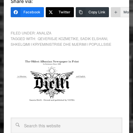
Share via:
Facebook
Twitter
Copy Link
More
FILED UNDER:
ANALIZA
TAGGED WITH:
­ QEVERISJE KOZMETIKE
,
SADIK ELSHANI
,
SHKELQIMI I KRYEMINISTRISE DHE MJERIMI I POPULLSISE