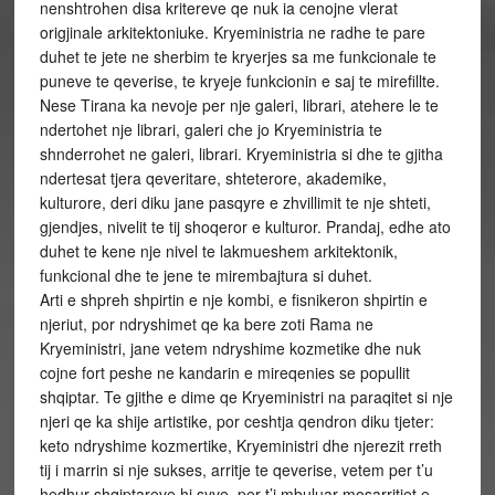
nenshtrohen disa kritereve qe nuk ia cenojne vlerat
origjinale arkitektoniuke. Kryeministria ne radhe te pare
duhet te jete ne sherbim te kryerjes sa me funkcionale te
puneve te qeverise, te kryeje funkcionin e saj te mirefillte.
Nese Tirana ka nevoje per nje galeri, librari, atehere le te
ndertohet nje librari, galeri che jo Kryeministria te
shnderrohet ne galeri, librari. Kryeministria si dhe te gjitha
ndertesat tjera qeveritare, shteterore, akademike,
kulturore, deri diku jane pasqyre e zhvillimit te nje shteti,
gjendjes, nivelit te tij shoqeror e kulturor. Prandaj, edhe ato
duhet te kene nje nivel te lakmueshem arkitektonik,
funkcional dhe te jene te mirembajtura si duhet.
Arti e shpreh shpirtin e nje kombi, e fisnikeron shpirtin e
njeriut, por ndryshimet qe ka bere zoti Rama ne
Kryeministri, jane vetem ndryshime kozmetike dhe nuk
cojne fort peshe ne kandarin e mireqenies se popullit
shqiptar. Te gjithe e dime qe Kryeministri na paraqitet si nje
njeri qe ka shije artistike, por ceshtja qendron diku tjeter:
keto ndryshime kozmertike, Kryeministri dhe njerezit rreth
tij i marrin si nje sukses, arritje te qeverise, vetem per t’u
hedhur shqiptareve hi syve, per t’i mbuluar mosarritjet e