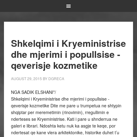
Shkelqimi i Kryeministrise
dhe mjerimi i popullsise ­
qeverisje kozmetike
AUGUST 29, 2015
BY
DGRECA
NGA SADIK ELSHANI*/
Shkelqimi i Kryeministrise dhe mjerimi i popullsise ­
qeverisje kozmetike Dite me pare u trumpetua ne shtypin
shqiptar per meremetimin (rinovimin), rregullimin e
nderteses se Kryeministrise. Kati i pare u shnderrua ne
galeri e librari. Ndoshta ketu nuk ka asgje te keqe, por
ndertesat qe kane vlera arkitektonike, historike duhet t’u