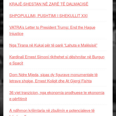
KRAJË-SHESTAN NË ZARË TË DALMACISË
SHPOPULLIMI, PUSHTIMI I SHEKULLIT XXI
VATRA’s Letter to President Trump: End the Hague
Injustice
Nga Tirana në Kukaj për të parë “Lahuta e Malësisë”
Kardinali Ernest Simoni rikthehet si dëshmitar në Burgun
e Spaçit
Dom Ndre Mjeda, sipas dy figurave monumentale të
letrave shqipe, Ernest Koliqit dhe At Gjergj Fishta
36 vjet tranzicion, nga ekonomia prodhuese te ekonomia
e përfitimit
A ndihmon krijimtaria në zbulimin e potencialeve të