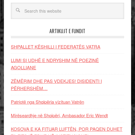
ARTIKUJT E FUNDIT
SHPALLET KËSHILLI I FEDERATËS VATRA
LUMI SI UDHË E NDRYSHIM NË POEZINË
AGOLLIANE
ZËMËRIM DHE PAS VDEKJES! DISIDENTI I
PËRHERSHËM…
Patriotë nga Shqipëria vizituan Vatrën
Mirëseardhje në Shqipëri, Ambasador Eric Wendt
KOSOVA E KA FITUAR LUFTËN, POR PAQEN DUHET