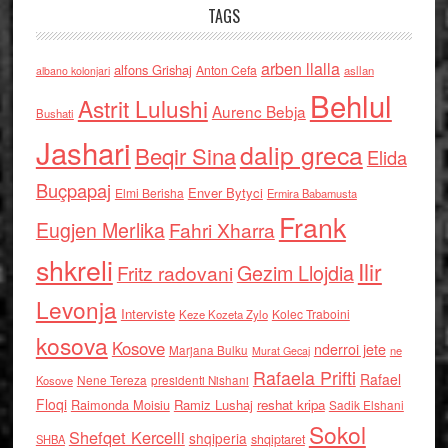
TAGS
arben llalla
alfons Grishaj
Anton Cefa
asllan
albano kolonjari
Behlul
Astrit Lulushi
Aurenc Bebja
Bushati
Jashari
dalip greca
Beqir Sina
Elida
Buçpapaj
Enver Bytyci
Elmi Berisha
Ermira Babamusta
Frank
Eugjen Merlika
Fahri Xharra
shkreli
Ilir
Gezim Llojdia
Fritz radovani
Levonja
Interviste
Kolec Traboini
Keze Kozeta Zylo
kosova
Kosove
nderroi jete
Marjana Bulku
ne
Murat Gecaj
Rafaela Prifti
Rafael
Nene Tereza
Kosove
presidenti Nishani
Floqi
Raimonda Moisiu
Ramiz Lushaj
reshat kripa
Sadik Elshani
Sokol
Shefqet Kercelli
shqiperia
shqiptaret
SHBA