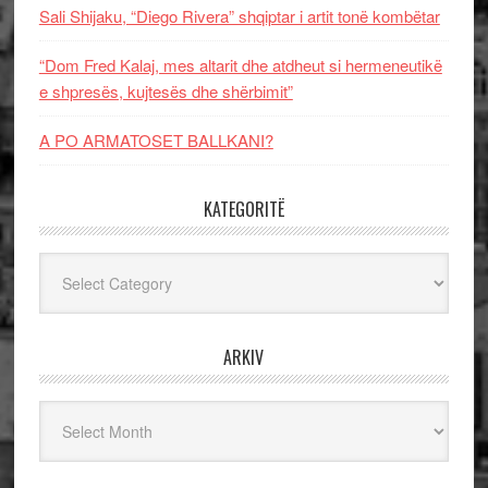
Sali Shijaku, “Diego Rivera” shqiptar i artit tonë kombëtar
“Dom Fred Kalaj, mes altarit dhe atdheut si hermeneutikë
e shpresës, kujtesës dhe shërbimit”
A PO ARMATOSET BALLKANI?
KATEGORITË
Kategoritë
ARKIV
Arkiv