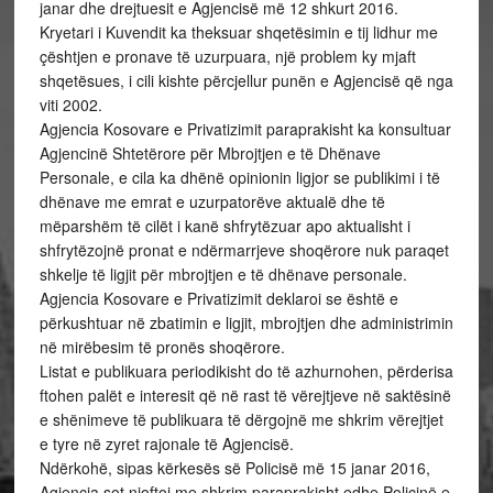
janar dhe drejtuesit e Agjencisë më 12 shkurt 2016.
Kryetari i Kuvendit ka theksuar shqetësimin e tij lidhur me
çështjen e pronave të uzurpuara, një problem ky mjaft
shqetësues, i cili kishte përcjellur punën e Agjencisë që nga
viti 2002.
Agjencia Kosovare e Privatizimit paraprakisht ka konsultuar
Agjencinë Shtetërore për Mbrojtjen e të Dhënave
Personale, e cila ka dhënë opinionin ligjor se publikimi i të
dhënave me emrat e uzurpatorëve aktualë dhe të
mëparshëm të cilët i kanë shfrytëzuar apo aktualisht i
shfrytëzojnë pronat e ndërmarrjeve shoqërore nuk paraqet
shkelje të ligjit për mbrojtjen e të dhënave personale.
Agjencia Kosovare e Privatizimit deklaroi se është e
përkushtuar në zbatimin e ligjit, mbrojtjen dhe administrimin
në mirëbesim të pronës shoqërore.
Listat e publikuara periodikisht do të azhurnohen, përderisa
ftohen palët e interesit që në rast të vërejtjeve në saktësinë
e shënimeve të publikuara të dërgojnë me shkrim vërejtjet
e tyre në zyret rajonale të Agjencisë.
Ndërkohë, sipas kërkesës së Policisë më 15 janar 2016,
Agjencia sot njoftoi me shkrim paraprakisht edhe Policinë e