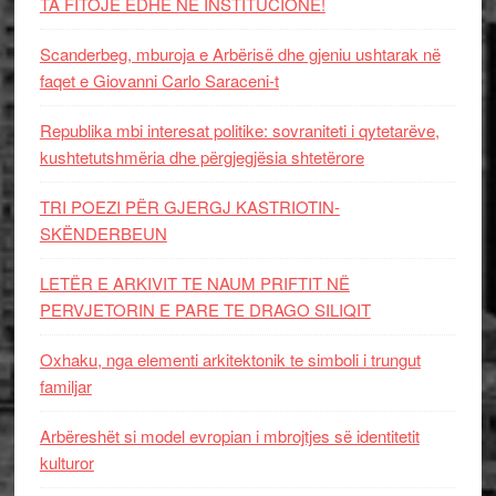
TA FITOJË EDHE NË INSTITUCIONE!
Scanderbeg, mburoja e Arbërisë dhe gjeniu ushtarak në
faqet e Giovanni Carlo Saraceni-t
Republika mbi interesat politike: sovraniteti i qytetarëve,
kushtetutshmëria dhe përgjegjësia shtetërore
TRI POEZI PËR GJERGJ KASTRIOTIN-
SKËNDERBEUN
LETËR E ARKIVIT TE NAUM PRIFTIT NË
PERVJETORIN E PARE TE DRAGO SILIQIT
Oxhaku, nga elementi arkitektonik te simboli i trungut
familjar
Arbëreshët si model evropian i mbrojtjes së identitetit
kulturor