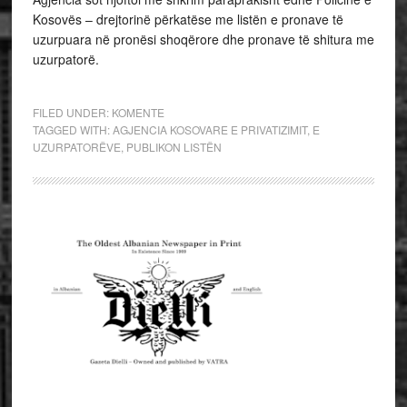
Kosovës – drejtorinë përkatëse me listën e pronave të
uzurpuara në pronësi shoqërore dhe pronave të shitura me
uzurpatorë.
FILED UNDER:
KOMENTE
TAGGED WITH:
AGJENCIA KOSOVARE E PRIVATIZIMIT
,
E
UZURPATORËVE
,
PUBLIKON LISTËN