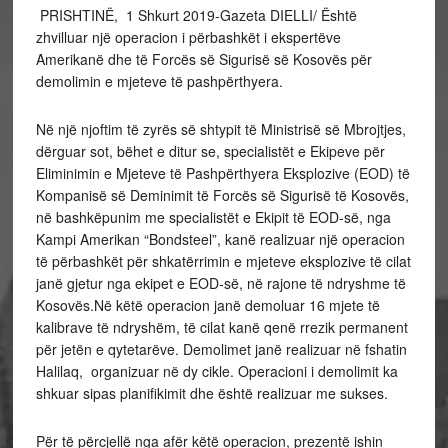
PRISHTINË, 1 Shkurt 2019-Gazeta DIELLI/ Është
zhvilluar një operacion i përbashkët i ekspertëve
Amerikanë dhe të Forcës së Sigurisë së Kosovës për
demolimin e mjeteve të pashpërthyera.
Në një njoftim të zyrës së shtypit të Ministrisë së Mbrojtjes,
dërguar sot, bëhet e ditur se, specialistët e Ekipeve për
Eliminimin e Mjeteve të Pashpërthyera Eksplozive (EOD) të
Kompanisë së Deminimit të Forcës së Sigurisë të Kosovës,
në bashkëpunim me specialistët e Ekipit të EOD-së, nga
Kampi Amerikan “Bondsteel”, kanë realizuar një operacion
të përbashkët për shkatërrimin e mjeteve eksplozive të cilat
janë gjetur nga ekipet e EOD-së, në rajone të ndryshme të
Kosovës.Në këtë operacion janë demoluar 16 mjete të
kalibrave të ndryshëm, të cilat kanë qenë rrezik permanent
për jetën e qytetarëve. Demolimet janë realizuar në fshatin
Halilaq, organizuar në dy cikle. Operacioni i demolimit ka
shkuar sipas planifikimit dhe është realizuar me sukses.
Për të përcjellë nga afër këtë operacion, prezentë ishin