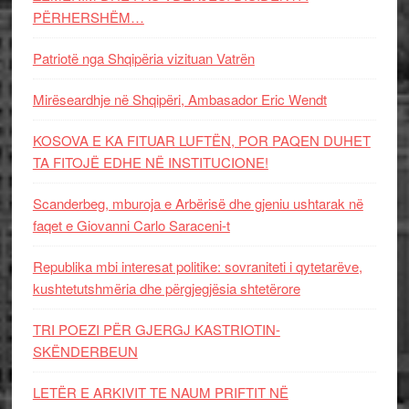
PËRHERSHËM…
Patriotë nga Shqipëria vizituan Vatrën
Mirëseardhje në Shqipëri, Ambasador Eric Wendt
KOSOVA E KA FITUAR LUFTËN, POR PAQEN DUHET
TA FITOJË EDHE NË INSTITUCIONE!
Scanderbeg, mburoja e Arbërisë dhe gjeniu ushtarak në
faqet e Giovanni Carlo Saraceni-t
Republika mbi interesat politike: sovraniteti i qytetarëve,
kushtetutshmëria dhe përgjegjësia shtetërore
TRI POEZI PËR GJERGJ KASTRIOTIN-
SKËNDERBEUN
LETËR E ARKIVIT TE NAUM PRIFTIT NË