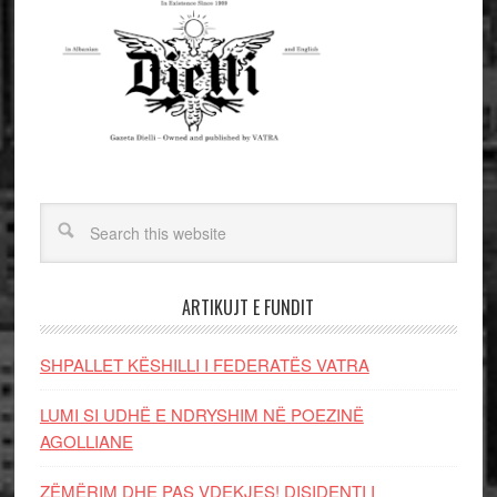
ARTIKUJT E FUNDIT
SHPALLET KËSHILLI I FEDERATËS VATRA
LUMI SI UDHË E NDRYSHIM NË POEZINË
AGOLLIANE
ZËMËRIM DHE PAS VDEKJES! DISIDENTI I