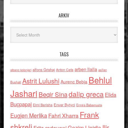
ARKIV
Arkiv
TAGS
arben llalla
alfons Grishaj
Anton Cefa
asllan
albano kolonjari
Behlul
Astrit Lulushi
Aurenc Bebja
Bushati
Jashari
dalip greca
Beqir Sina
Elida
Buçpapaj
Enver Bytyci
Elmi Berisha
Ermira Babamusta
Frank
Eugjen Merlika
Fahri Xharra
shkreli
Ilir
Gezim Llojdia
Fritz radovani