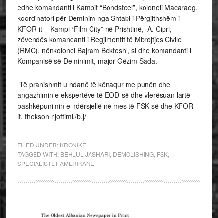
edhe komandanti i Kampit “Bondsteel”, koloneli Macaraeg,
koordinatori për Deminim nga Shtabi i Përgjithshëm i
KFOR-it – Kampi “Film City” në Prishtinë, A. Cipri,
zëvendës komandanti i Regjimentit të Mbrojtjes Civile
(RMC), nënkolonel Bajram Bekteshi, si dhe komandanti i
Kompanisë së Deminimit, major Gëzim Sada.
Të pranishmit u ndanë të kënaqur me punën dhe
angazhimin e ekspertëve të EOD-së dhe vlerësuan lartë
bashkëpunimin e ndërsjellë në mes të FSK-së dhe KFOR-
it, thekson njoftimi./b.j/
FILED UNDER:
KRONIKE
TAGGED WITH:
BEHLUL JASHARI
,
DEMOLISHING
,
FSK
,
SPECIALISTET AMERIKANE