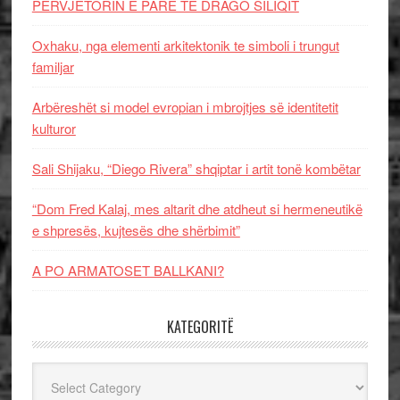
PERVJETORIN E PARE TE DRAGO SILIQIT
Oxhaku, nga elementi arkitektonik te simboli i trungut
familjar
Arbëreshët si model evropian i mbrojtjes së identitetit
kulturor
Sali Shijaku, “Diego Rivera” shqiptar i artit tonë kombëtar
“Dom Fred Kalaj, mes altarit dhe atdheut si hermeneutikë
e shpresës, kujtesës dhe shërbimit”
A PO ARMATOSET BALLKANI?
KATEGORITË
Kategoritë