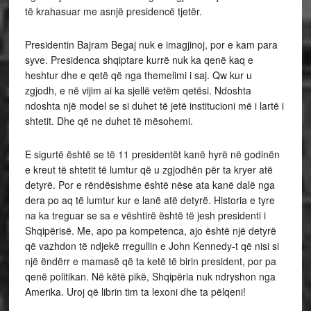
të krahasuar me asnjë presidencë tjetër.
Presidentin Bajram Begaj nuk e imagjinoj, por e kam para
syve. Presidenca shqiptare kurrë nuk ka qenë kaq e
heshtur dhe e qetë që nga themelimi i saj. Qw kur u
zgjodh, e në vijim ai ka sjellë vetëm qetësi. Ndoshta
ndoshta një model se si duhet të jetë institucioni më i lartë i
shtetit. Dhe që ne duhet të mësohemi.
E sigurtë është se të 11 presidentët kanë hyrë në godinën
e kreut të shtetit të lumtur që u zgjodhën për ta kryer atë
detyrë. Por e rëndësishme është nëse ata kanë dalë nga
dera po aq të lumtur kur e lanë atë detyrë. Historia e tyre
na ka treguar se sa e vështirë është të jesh presidenti i
Shqipërisë. Me, apo pa kompetenca, ajo është një detyrë
që vazhdon të ndjekë rregullin e John Kennedy-t që nisi si
një ëndërr e mamasë që ta ketë të birin president, por pa
qenë politikan. Në këtë pikë, Shqipëria nuk ndryshon nga
Amerika. Uroj që librin tim ta lexoni dhe ta pëlqeni!