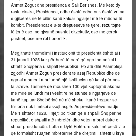
Ahmet Zogut dhe presidenca e Sali Berishës. Me këto dy
raste ekstra, Presidenca, edhe është edhe nuk është vrima
e gjilpërës në të cilën kanë kaluar ngjarjet më të mëdha të
kombit. Presidencat e 8-të drejtuesëve të tjerë, rezultojnë
të jenë ose me gjysmë pushtet ekzekutiv, ose me çerek
pushtet, ose me rol honorifik.
Megjithatë themelimi i institucionit të presidentit është ai i
31 janarit 1925 kur për herë të parë që nga themelimi i
shtetit Shqipëria u shpall Republikë. Po atë ditë Asambleja
zgjodhi Ahmet Zogun president të asaj Republike dhe që
nga ai moment mori udhë një isntitucion që kaloi përmes
tallazeve. Tashmë që mbushen 100 vjet kuptojmë akoma
më mirë se lundrimi i vështirë në stuhitë e ngjarjeve që
kanë kapluar Shqipërinë në një shekull kanë treguar se
historia nuk i mësoi askujt asgjë. As presidentëve madje.
Më 1 shtator 1928, i njëjti politikan që e shpalli Shqipërinë
republikë, e shpalli atë mbretëri dhe veten mbret duke e
shuar presidencën. Lufta e Dytë Botërore kaloi në pesë vite
që formalisht ruajtën mbretërinë dhe drejtimi i shtetit u krye