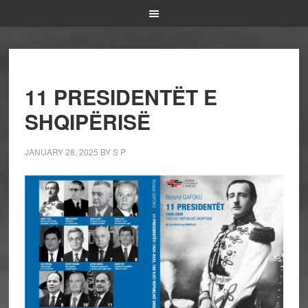
11 PRESIDENTËT E
SHQIPËRISË
JANUARY 28, 2025
BY
S P