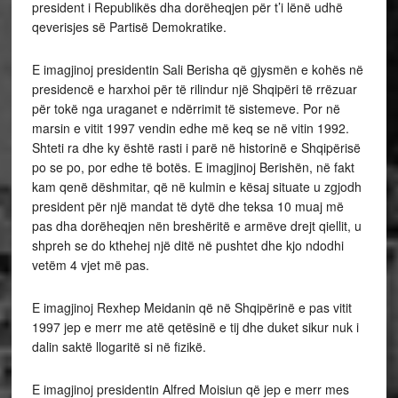
president i Republikës dha dorëheqjen për t’i lënë udhë
qeverisjes së Partisë Demokratike.
E imagjinoj presidentin Sali Berisha që gjysmën e kohës në
presidencë e harxhoi për të rilindur një Shqipëri të rrëzuar
për tokë nga uraganet e ndërrimit të sistemeve. Por në
marsin e vitit 1997 vendin edhe më keq se në vitin 1992.
Shteti ra dhe ky është rasti i parë në historinë e Shqipërisë
po se po, por edhe të botës. E imagjinoj Berishën, në fakt
kam qenë dëshmitar, që në kulmin e kësaj situate u zgjodh
president për një mandat të dytë dhe teksa 10 muaj më
pas dha dorëheqjen nën breshëritë e armëve drejt qiellit, u
shpreh se do kthehej një ditë në pushtet dhe kjo ndodhi
vetëm 4 vjet më pas.
E imagjinoj Rexhep Meidanin që në Shqipërinë e pas vitit
1997 jep e merr me atë qetësinë e tij dhe duket sikur nuk i
dalin saktë llogaritë si në fizikë.
E imagjinoj presidentin Alfred Moisiun që jep e merr mes