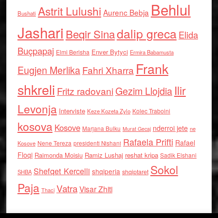
Behlul
Astrit Lulushi
Aurenc Bebja
Bushati
Jashari
dalip greca
Beqir Sina
Elida
Buçpapaj
Enver Bytyci
Elmi Berisha
Ermira Babamusta
Frank
Eugjen Merlika
Fahri Xharra
shkreli
Ilir
Gezim Llojdia
Fritz radovani
Levonja
Interviste
Kolec Traboini
Keze Kozeta Zylo
kosova
Kosove
nderroi jete
Marjana Bulku
ne
Murat Gecaj
Rafaela Prifti
Rafael
Nene Tereza
Kosove
presidenti Nishani
Floqi
Raimonda Moisiu
Ramiz Lushaj
reshat kripa
Sadik Elshani
Sokol
Shefqet Kercelli
shqiperia
shqiptaret
SHBA
Paja
Vatra
Visar Zhiti
Thaci