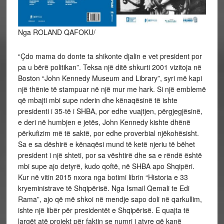
Nga ROLAND QAFOKU/
“Çdo mama do donte ta shikonte djalin e vet president por
pa u bërë politikan”. Teksa një ditë shkurti 2001 vizitoja në
Boston “John Kennedy Museum and Library”, syri më kapi
një thënie të stampuar në një mur me hark. Si një emblemë
që mbajti mbi supe nderin dhe kënaqësinë të ishte
presidenti i 35-të i SHBA, por edhe vuajtjen, përgjegjësinë,
e deri në humbjen e jetës, John Kennedy kishte dhënë
përkufizim më të saktë, por edhe proverbial njëkohësisht.
Sa e sa dëshirë e kënaqësi mund të ketë njeriu të bëhet
president i një shteti, por sa vështirë dhe sa e rëndë është
mbi supe ajo detyrë, kudo qoftë, në SHBA apo Shqipëri.
Kur në vitin 2015 nxora nga botimi librin “Historia e 33
kryeministrave të Shqipërisë. Nga Ismail Qemali te Edi
Rama”, ajo që më shkoi në mendje sapo doli në qarkullim,
ishte një libër për presidentët e Shqipërisë. E quajta të
largët atë projekt për faktin se numri i atyre që kanë