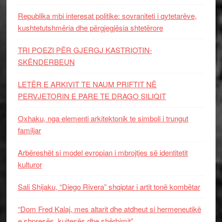
Republika mbi interesat politike: sovraniteti i qytetarëve,
kushtetutshmëria dhe përgjegjësia shtetërore
TRI POEZI PËR GJERGJ KASTRIOTIN-
SKËNDERBEUN
LETËR E ARKIVIT TE NAUM PRIFTIT NË
PERVJETORIN E PARE TE DRAGO SILIQIT
Oxhaku, nga elementi arkitektonik te simboli i trungut
familjar
Arbëreshët si model evropian i mbrojtjes së identitetit
kulturor
Sali Shijaku, “Diego Rivera” shqiptar i artit tonë kombëtar
“Dom Fred Kalaj, mes altarit dhe atdheut si hermeneutikë
e shpresës, kujtesës dhe shërbimit”