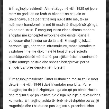
E imagjinoj presidentin Ahmet Zogu në vitin 1925 që jep e
merr në godinën në krah të Akademisë aktuale të
Shkencave, e që për fat të keq nuk është më, teksa
ndërmerr transformimin më të madh të Shqipërisë që nga
28 nëntori 1912. E imagjinoj teksa ideon shtetin modern
shqiptar me konceptet evropiane dhe është i qartë, i
vendosur dhe i bindur se do ta arrij. E imagjinoj teksa
hartonte ligje, ndërtonte infrastrukturë, mban kontakte të
vazhdueshme me diplomatë të huaj dhe përzgjedh
bashkëpunëtorët më të aftë, por njëkohësisht eleminon të
gjithë armiqtë politikë dhe shpesh bën “prova” për ta
shndërruar presidencën në mbretëri.
E imagjinoj presidentin Omer Nishani që me sa zell e mori
detyrën në vitin 1946 i dalë triumfator nga lufta. Por e
imagjinoj sa do jetë zhgënjyer nga ato që po bënte Hoxha
dhe regjimi tij që po kosiste një e nga një bijtë e revolucionit
komunist. E imagjinoj ashtu të rënë në dëshpërim pa asnjë
rrugëdalje dhe i bindur se pas largimit si presidenti shte