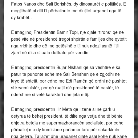
Fatos Nanos dhe Sali Berishës, dy dinosaurët e politikës. E
megjithatë ai diti t’i përballonte me dinjitet urganet nga të
dy krahët..
E imagjinoj Presidentin Bamir Topi, një djalë “tirons” që në
pesë vite në presidencë tregoi shpirtin e familjes dhe qytetit
nga rridhte dhe që me qetësinë e tij nuk ndezi asnjë fitil
zjarri në disa situata delikate për vendin.
E imagjinoj presidentin Bujar Nishani që sa vështirë e ka
patur të punonte edhe me Sali Berishën që e zgjodhi në
krye të shtetit, por edhe me Edi Ramën që erdhi në pushtet
si kryeministër, por që ruajti një presidencë të pastër, të
ndershme si vetë karakteri dhe jeta e tij.
E imagjinoj presidentin Ilir Meta që i zënë si në çark u
detyrua të bëhej president, të dilte nga vetja dhe të bënte
dhjetra beteja me supermazhorancën socialiste, por edhe
përballej me dy komisione parlamentare për shkarkimin
nga detyra. Tallazet dhe uraganët gjatë asaj kohe nuk kanë