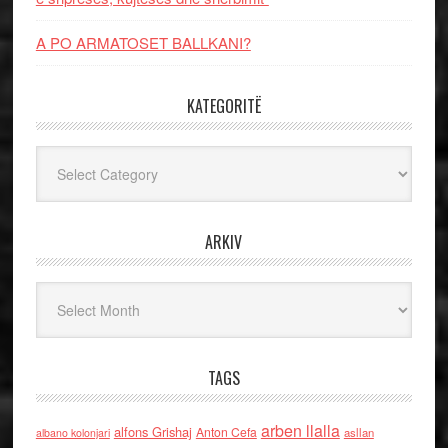
A PO ARMATOSET BALLKANI?
KATEGORITË
Kategoritë
ARKIV
Arkiv
TAGS
arben llalla
alfons Grishaj
Anton Cefa
asllan
albano kolonjari