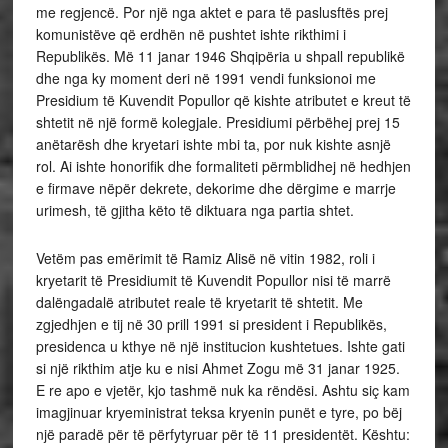
me regjencë. Por një nga aktet e para të paslusftës prej
komunistëve që erdhën në pushtet ishte rikthimi i
Republikës. Më 11 janar 1946 Shqipëria u shpall republikë
dhe nga ky moment deri në 1991 vendi funksionoi me
Presidium të Kuvendit Popullor që kishte atributet e kreut të
shtetit në një formë kolegjale. Presidiumi përbëhej prej 15
anëtarësh dhe kryetari ishte mbi ta, por nuk kishte asnjë
rol. Ai ishte honorifik dhe formaliteti përmblidhej në hedhjen
e firmave nëpër dekrete, dekorime dhe dërgime e marrje
urimesh, të gjitha këto të diktuara nga partia shtet.
Vetëm pas emërimit të Ramiz Alisë në vitin 1982, roli i
kryetarit të Presidiumit të Kuvendit Popullor nisi të marrë
dalëngadalë atributet reale të kryetarit të shtetit. Me
zgjedhjen e tij në 30 prill 1991 si president i Republikës,
presidenca u kthye në një institucion kushtetues. Ishte gati
si një rikthim atje ku e nisi Ahmet Zogu më 31 janar 1925.
E re apo e vjetër, kjo tashmë nuk ka rëndësi. Ashtu siç kam
imagjinuar kryeministrat teksa kryenin punët e tyre, po bëj
një paradë për të përfytyruar për të 11 presidentët. Kështu: