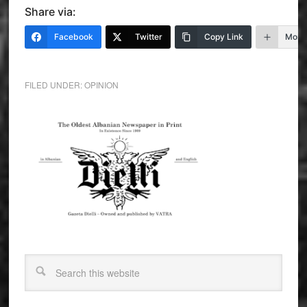
Share via:
Facebook
Twitter
Copy Link
More
FILED UNDER:
OPINION