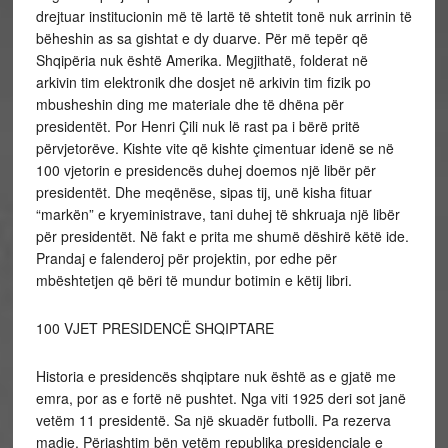
drejtuar institucionin më të lartë të shtetit tonë nuk arrinin të
bëheshin as sa gishtat e dy duarve. Për më tepër që
Shqipëria nuk është Amerika. Megjithatë, folderat në
arkivin tim elektronik dhe dosjet në arkivin tim fizik po
mbusheshin ding me materiale dhe të dhëna për
presidentët. Por Henri Çili nuk lë rast pa i bërë pritë
përvjetorëve. Kishte vite që kishte çimentuar idenë se në
100 vjetorin e presidencës duhej doemos një libër për
presidentët. Dhe meqënëse, sipas tij, unë kisha fituar
“markën” e kryeministrave, tani duhej të shkruaja një libër
për presidentët. Në fakt e prita me shumë dëshirë këtë ide.
Prandaj e falenderoj për projektin, por edhe për
mbështetjen që bëri të mundur botimin e këtij libri.
100 VJET PRESIDENCË SHQIPTARE
Historia e presidencës shqiptare nuk është as e gjatë me
emra, por as e fortë në pushtet. Nga viti 1925 deri sot janë
vetëm 11 presidentë. Sa një skuadër futbolli. Pa rezerva
madje. Përjashtim bën vetëm republika presidenciale e