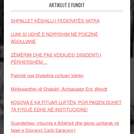
ARTIKUJT E FUNDIT
SHPALLET KËSHILLI I FEDERATËS VATRA
LUMI SI UDHË E NDRYSHIM NË POEZINË
AGOLLIANE
ZËMËRIM DHE PAS VDEKJES! DISIDENTI I
PËRHERSHËM…
Patriotë nga Shqipëria vizituan Vatrën
Mirëseardhje në Shqipëri, Ambasador Eric Wendt
KOSOVA E KA FITUAR LUFTËN, POR PAQEN DUHET
TA FITOJË EDHE NË INSTITUCIONE!
Scanderbeg, mburoja e Arbërisë dhe gjeniu ushtarak në
faqet e Giovanni Carlo Saraceni-t