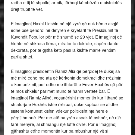
radha e tij të shpallej armik, tërhoqi këmbëzën e pistoletës
drejt trupit të vet.
E imagjinoj Haxhi Lleshin në një zyrë që nuk bënte asgjë
edhe pse qendroi në detyrën e kryetarit të Presidiumit të
Kuvendit Popullor për më shumë se 29 vjet. E imagjinoj që
hidhte në shkresa firma, miratonte dekrete, shpërndante
dekorata, por të gjitha këto pasi ia kishte marrë vendim
partia shtet.
E imagjinoj presidentin Ramiz Alia që përpiqej të dukej sa
më mirë edhe me ata që kërkonin demokraci dhe rrëzimin
e komunizmit, por edhe me ithtarët e Enver Hoxhës që për
të mos shkelur parimet mund të hanin vërtetë bar. E
imagjinoj Ramiz Alinë, veçanërisht momentin kur i thanë se
shtatorja e Hoxhës ishte rrëzuar, duke kuptuar se ai dhe
sistemi komunist kishin vdekur politikisht një herë e
përgjithmonë. Por me atë natyrën aspak të ashpër, në një
farë menyre, ai shmangu një luftë civile. Por e imagjinoj
gjithashtu edhe momentin kur pa mbushur një vit si