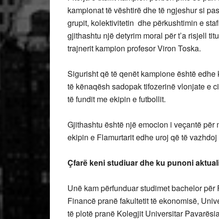
kampionat të vështirë dhe të ngjeshur si pa
grupit, kolektivitetin dhe përkushtimin e staf
gjithashtu një detyrim moral për t’a risjell t
trajnerit kampion profesor Viron Toska.
Sigurisht që të qenët kampione është edhe kë
të kënaqësh sadopak tifozerinë vlonjate e c
të fundit me ekipin e futbollit.
Gjithashtu është një emocion i veçantë për 
ekipin e Flamurtarit edhe uroj që të vazhdoj
Çfarë keni studiuar dhe ku punoni aktual
Unë kam përfunduar studimet bachelor për 
Financë pranë fakultetit të ekonomisë, Univ
të plotë pranë Kolegjit Universitar Pavarësi