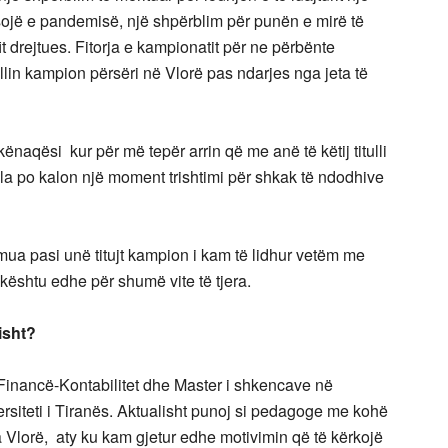
sojë e pandemisë, një shpërblim për punën e mirë të
it drejtues. Fitorja e kampionatit për ne përbënte
itullin kampion përsëri në Vlorë pas ndarjes nga jeta të
naqësi kur për më tepër arrin që me anë të këtij titulli
ila po kalon një moment trishtimi për shkak të ndodhive
mua pasi unë titujt kampion i kam të lidhur vetëm me
 kështu edhe për shumë vite të tjera.
isht?
Financë-Kontabilitet dhe Master i shkencave në
ersiteti i Tiranës. Aktualisht punoj si pedagoge me kohë
a Vlorë, aty ku kam gjetur edhe motivimin që të kërkojë