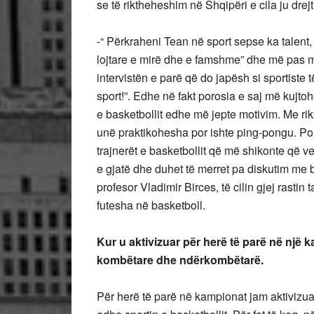
se të riktheheshim në Shqipëri e cila ju drej
-“ Përkraheni Tean në sport sepse ka talent
lojtare e mirë dhe e famshme” dhe më pas m
intervistën e parë që do japësh si sportiste
sport!”. Edhe në fakt porosia e saj më kujto
e basketbollit edhe më jepte motivim. Me rik
unë praktikohesha por ishte ping-pongu. Po
trajnerët e basketbollit që më shikonte që ve
e gjatë dhe duhet të merret pa diskutim me
profesor Vladimir Birces, të cilin gjej rasti
futesha në basketboll.
Kur u aktivizuar për herë të parë në një 
kombëtare dhe ndërkombëtarë.
Për herë të parë në kampionat jam aktivizu