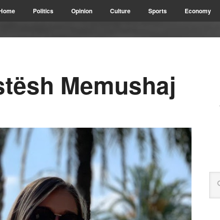
Home
Politics
Opinion
Culture
Sports
Economy
istësh Memushaj