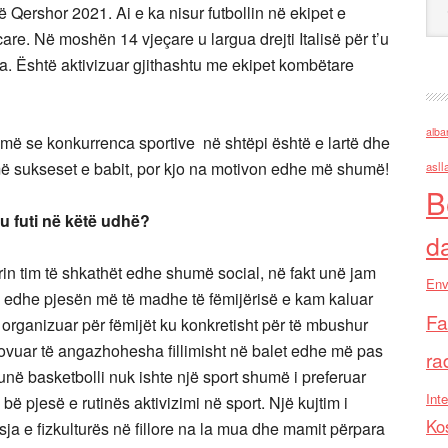
 Qershor 2021. Ai e ka nisur futbollin në ekipet e
re. Në moshën 14 vjeçare u largua drejti Italisë për t’u
a. Është aktivizuar gjithashtu me ekipet kombëtare
alba
ojmë se konkurrenca sportive në shtëpi është e lartë dhe
jmë sukseset e babit, por kjo na motivon edhe më shumë!
asll
B
 ju futi në këtë udhë?
d
in tim të shkathët edhe shumë social, në fakt unë jam
Env
 edhe pjesën më të madhe të fëmijërisë e kam kaluar
Fa
ë organizuar për fëmijët ku konkretisht për të mbushur
ovuar të angazhohesha fillimisht në balet edhe më pas
ra
 unë basketbolli nuk ishte një sport shumë i preferuar
Inte
 bë pjesë e rutinës aktivizimi në sport. Një kujtim i
Ko
a e fizkulturës në fillore na la mua dhe mamit përpara