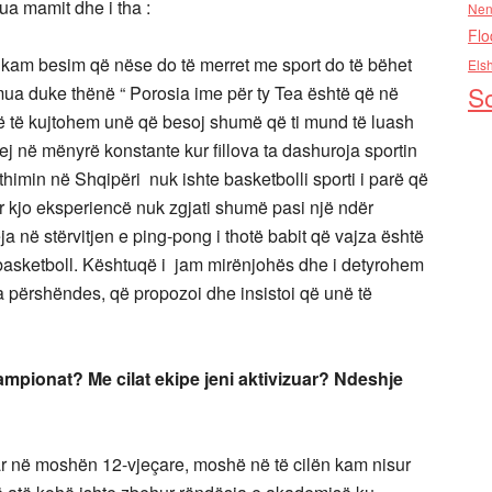
tua mamit dhe i tha :
Nen
Flo
, kam besim që nëse do të merret me sport do të bëhet
Els
So
ua duke thënë “ Porosia ime për ty Tea është që në
 të të kujtohem unë që besoj shumë që ti mund të luash
hej në mënyrë konstante kur fillova ta dashuroja sportin
thimin në Shqipëri nuk ishte basketbolli sporti i parë që
r kjo eksperiencë nuk zgjati shumë pasi një ndër
ja në stërvitjen e ping-pong i thotë babit që vajza është
 basketboll. Kështuqë i jam mirënjohës dhe i detyrohem
n ta përshëndes, që propozoi dhe insistoi që unë të
kampionat? Me cilat ekipe jeni aktivizuar? Ndeshje
ar në moshën 12-vjeçare, moshë në të cilën kam nisur