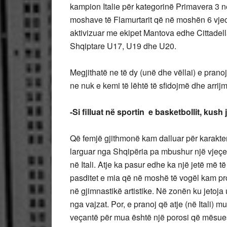
kampion Italie për kategorinë Primavera 3 në
moshave të Flamurtarit që në moshën 6 vjeca
aktivizuar me ekipet Mantova edhe Cittadell
Shqiptare U17, U19 dhe U20.
Megjithatë ne të dy (unë dhe vëllai) e pran
ne nuk e kemi të lëhtë të sfidojmë dhe arri
-Si filluat në sportin e basketbollit, kush
Që femjë gjithmonë kam dalluar për karakter
larguar nga Shqipëria pa mbushur një vjeçe
në Itali. Atje ka pasur edhe ka një jetë më t
pasditet e mia që në moshë të vogël kam pr
në gjimnastikë artistike. Në zonën ku jetoja
nga vajzat. Por, e pranoj që atje (në Itali) mu
veçantë për mua është një porosi që mësuesj