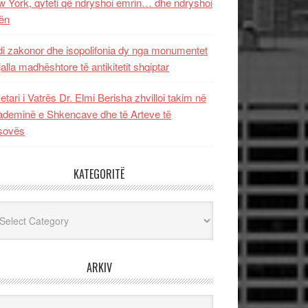
 York, qyteti që ndryshoi emrin… dhe ndryshoi
ën
i zakonor dhe isopolifonia dy nga monumentet
jalla madhështore të antikitetit shqiptar
etari i Vatrës Dr. Elmi Berisha zhvilloi takim në
deminë e Shkencave dhe të Arteve të
sovës
KATEGORITË
egoritë
ARKIV
iv