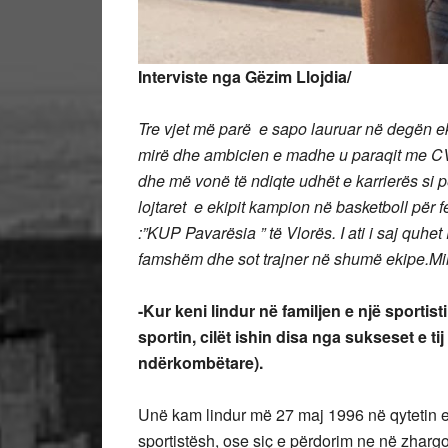
Interviste
nga Gëzim Llojdia/
Tre vjet më parë e sapo lauruar në degën e
mirë dhe ambicien e madhe u paraqit me CV e 
dhe më vonë të ndiqte udhët e karrierës s
lojtaret e ekipit kampion në basketboll për 
:”KUP Pavarësia ” të Vlorës. I ati i saj quhet
famshëm dhe sot trajner në shumë ekipe.Mirë
-Kur keni lindur në familjen e një sportisti
sportin, cilët ishin disa nga sukseset e 
ndërkombëtare).
Unë kam lindur më 27 maj 1996 në qytetin e 
sportistësh, ose siç e përdorim ne në zhargo