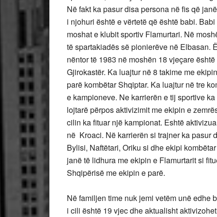
Në fakt ka pasur disa persona në fis që janë
i njohuri është e vërtetë që është babi. Babi
moshat e klubit sportiv Flamurtari. Në moshë
të spartakiadës së pionierëve në Elbasan. 
nëntor të 1983 në moshën 18 vjeçare është a
Gjirokastër. Ka luajtur në 8 takime me ekip
parë kombëtar Shqiptar. Ka luajtur në tre 
e kampioneve. Ne karrierën e tij sportive ka
lojtarë përpos aktivizimit me ekipin e zemrë
cilin ka fituar një kampionat. Eshtë aktivi
në Kroaci. Në karrierën si trajner ka pasur d
Bylisi, Naftëtari, Oriku si dhe ekipi kombëta
janë të lidhura me ekipin e Flamurtarit si fi
Shqipërisë me ekipin e parë.
Në familjen time nuk jemi vetëm unë edhe bab
i cili është 19 vjec dhe aktualisht aktivizoh