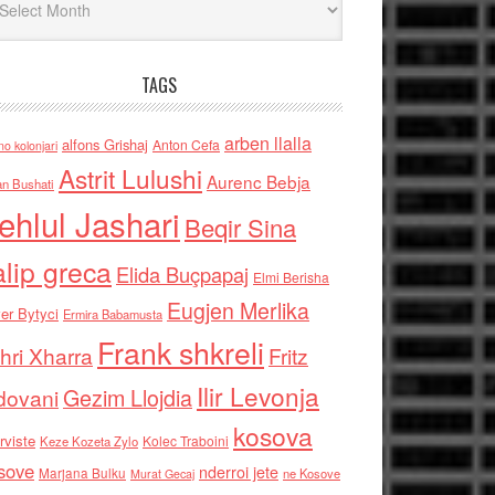
TAGS
arben llalla
alfons Grishaj
Anton Cefa
no kolonjari
Astrit Lulushi
Aurenc Bebja
an Bushati
ehlul Jashari
Beqir Sina
alip greca
Elida Buçpapaj
Elmi Berisha
Eugjen Merlika
er Bytyci
Ermira Babamusta
Frank shkreli
hri Xharra
Fritz
Ilir Levonja
Gezim Llojdia
dovani
kosova
rviste
Kolec Traboini
Keze Kozeta Zylo
sove
nderroi jete
Marjana Bulku
ne Kosove
Murat Gecaj