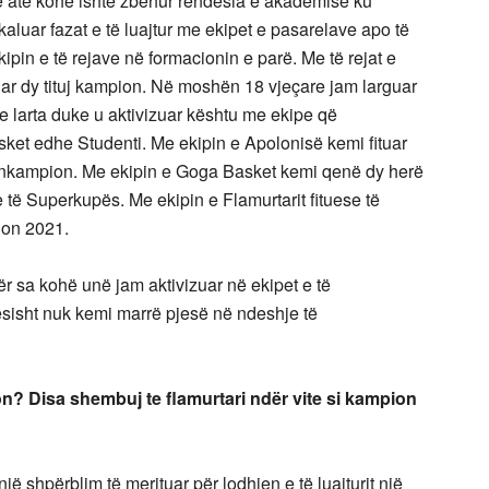
 në atë kohë ishte zbehur rëndësia e akademisë ku
kaluar fazat e të luajtur me ekipet e pasarelave apo të
kipin e të rejave në formacionin e parë. Me të rejat e
ituar dy tituj kampion. Në moshën 18 vjeçare jam larguar
 e larta duke u aktivizuar kështu me ekipe që
sket edhe Studenti. Me ekipin e Apolonisë kemi fituar
ënkampion. Me ekipin e Goga Basket kemi qenë dy herë
 të Superkupës. Me ekipin e Flamurtarit fituese të
ion 2021.
 sa kohë unë jam aktivizuar në ekipet e të
ësisht nuk kemi marrë pjesë në ndeshje të
pion? Disa shembuj te flamurtari ndër vite si kampion
një shpërblim të merituar për lodhjen e të luajturit një