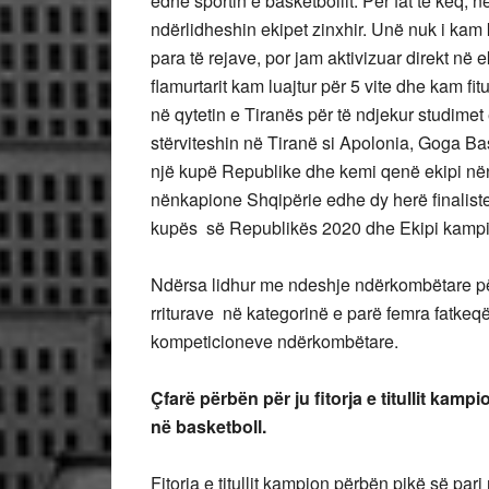
edhe sportin e basketbollit. Për fat të keq,
ndërlidheshin ekipet zinxhir. Unë nuk i kam 
para të rejave, por jam aktivizuar direkt në e
flamurtarit kam luajtur për 5 vite dhe kam f
në qytetin e Tiranës për të ndjekur studimet
stërviteshin në Tiranë si Apolonia, Goga Ba
një kupë Republike dhe kemi qenë ekipi n
nënkapione Shqipërie edhe dy herë finaliste
kupës së Republikës 2020 dhe Ekipi kamp
Ndërsa lidhur me ndeshje ndërkombëtare për
rriturave në kategorinë e parë femra fatkeq
kompeticioneve ndërkombëtare.
Çfarë përbën për ju fitorja e titullit kam
në basketboll.
Fitorja e titullit kampion përbën pikë së pari 