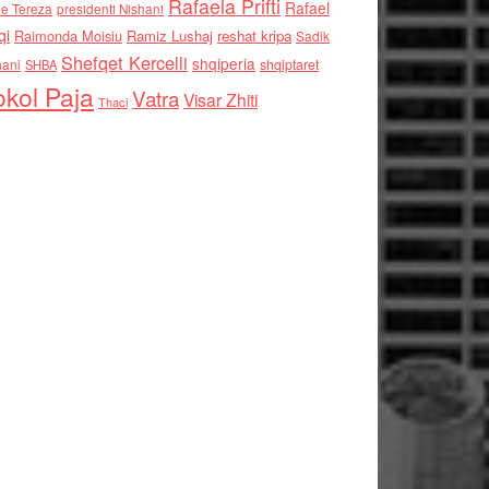
Rafaela Prifti
Rafael
e Tereza
presidenti Nishani
qi
Raimonda Moisiu
Ramiz Lushaj
reshat kripa
Sadik
Shefqet Kercelli
shqiperia
hani
shqiptaret
SHBA
kol Paja
Vatra
Visar Zhiti
Thaci