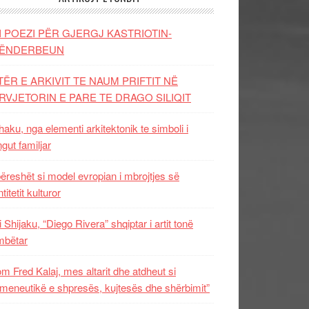
I POEZI PËR GJERGJ KASTRIOTIN-
ËNDERBEUN
TËR E ARKIVIT TE NAUM PRIFTIT NË
RVJETORIN E PARE TE DRAGO SILIQIT
aku, nga elementi arkitektonik te simboli i
ngut familjar
ëreshët si model evropian i mbrojtjes së
titetit kulturor
i Shijaku, “Diego Rivera” shqiptar i artit tonë
mbëtar
m Fred Kalaj, mes altarit dhe atdheut si
meneutikë e shpresës, kujtesës dhe shërbimit”