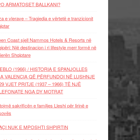
PO ARMATOSET BALLKANI?
za e vlerave – Tragjedia e vërtetë e tranzicionit
iptar
en Coast sjell Nammos Hotels & Resorts në
ipëri: Një destinacion i ri lifestyle merr formë në
ierën Shqiptare
EBLO (1966) / HISTORIA E SPANJOLLES
A VALENCIA QË PËRFUNDOI NË LUSHNJE
29 VJET PRITJE (1937 – 1966) TË NJË
LEFONATE NGA DY MOTRAT
tojmë sakrificën e familjes Lleshi për lirinë e
sovës
AÇI NUK E MPOSHTI SHPIRTIN