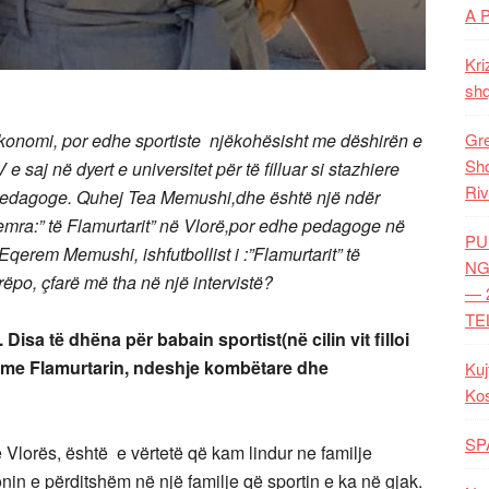
A 
Kri
shq
konomi, por edhe sportiste njëkohësisht me dëshirën e
Gre
Shq
saj në dyert e universitet për të filluar si stazhiere
Riv
i pedagoge. Quhej Tea Memushi,dhe është një ndër
femra:” të Flamurtarit” në Vlorë,por edhe pedagoge në
PU
 Eqerem Memushi, ishfutbollist i :”Flamurtarit” të
NG
po, çfarë më tha në një intervistë?
— 
TE
. Disa të dhëna për babain sportist(në cilin vit filloi
tij me Flamurtarin, ndeshje kombëtare dhe
Kuj
Ko
SP
Vlorës, është e vërtetë që kam lindur ne familje
nin e përditshëm në një familje që sportin e ka në gjak.