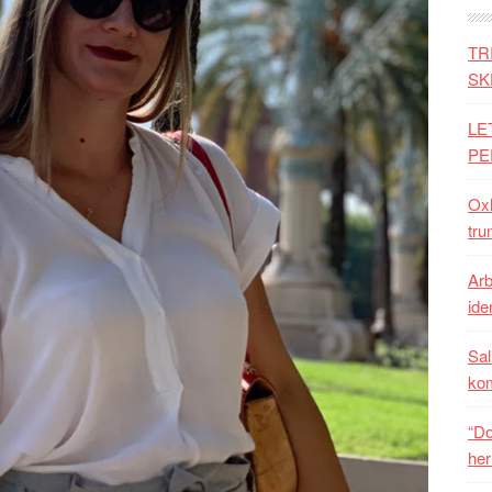
TR
SK
LE
PE
Oxh
tru
Arb
iden
Sal
ko
“Do
her