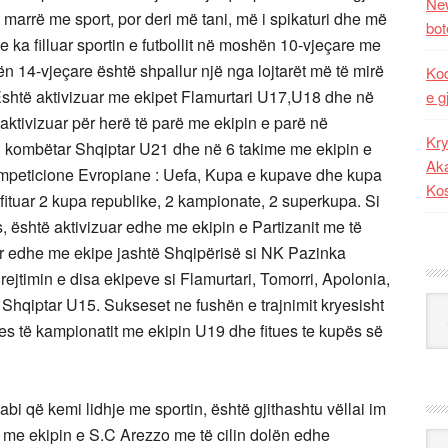
New
 marrë me sport, por deri më tani, më i spikaturi dhe më
bot
 e ka filluar sportin e futbollit në moshën 10-vjeçare me
n 14-vjeçare është shpallur një nga lojtarët më të mirë
Kod
Është aktivizuar me ekipet Flamurtari U17,U18 dhe në
e g
ktivizuar për herë të parë me ekipin e parë në
Kry
in kombëtar Shqiptar U21 dhe në 6 takime me ekipin e
Aka
kompeticione Evropiane : Uefa, Kupa e kupave dhe kupa
Ko
 fituar 2 kupa republike, 2 kampionate, 2 superkupa. Si
s, është aktivizuar edhe me ekipin e Partizanit me të
zuar edhe me ekipe jashtë Shqipërisë si NK Pazinka
rejtimin e disa ekipeve si Flamurtari, Tomorri, Apolonia,
r Shqiptar U15. Sukseset ne fushën e trajnimit kryesisht
Kat
tues të kampionatit me ekipin U19 dhe fitues te kupës së
i që kemi lidhje me sportin, është gjithashtu vëllai im
et me ekipin e S.C Arezzo me të cilin dolën edhe
Ark