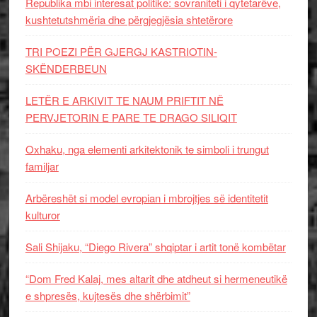
Republika mbi interesat politike: sovraniteti i qytetarëve,
kushtetutshmëria dhe përgjegjësia shtetërore
TRI POEZI PËR GJERGJ KASTRIOTIN-
SKËNDERBEUN
LETËR E ARKIVIT TE NAUM PRIFTIT NË
PERVJETORIN E PARE TE DRAGO SILIQIT
Oxhaku, nga elementi arkitektonik te simboli i trungut
familjar
Arbëreshët si model evropian i mbrojtjes së identitetit
kulturor
Sali Shijaku, “Diego Rivera” shqiptar i artit tonë kombëtar
“Dom Fred Kalaj, mes altarit dhe atdheut si hermeneutikë
e shpresës, kujtesës dhe shërbimit”