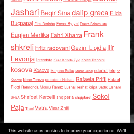
Jashari
dalip greca
Beqir Sina
Elida
Buçpapaj
Enver Bytyci
Elmi Berisha
Ermira Babamusta
Frank
Eugjen Merlika
Fahri Xharra
shkreli
Ilir
Gezim Llojdia
Fritz radovani
Levonja
Interviste
Kolec Traboini
Keze Kozeta Zylo
kosova
Kosove
nderroi jete
Marjana Bulku
ne
Murat Gecaj
Rafaela Prifti
Rafael
Nene Tereza
Kosove
presidenti Nishani
Floqi
Raimonda Moisiu
Ramiz Lushaj
reshat kripa
Sadik Elshani
Sokol
Shefqet Kercelli
shqiperia
shqiptaret
SHBA
Paja
Vatra
Visar Zhiti
Thaci
This website uses cookies to improve your experience. We'll