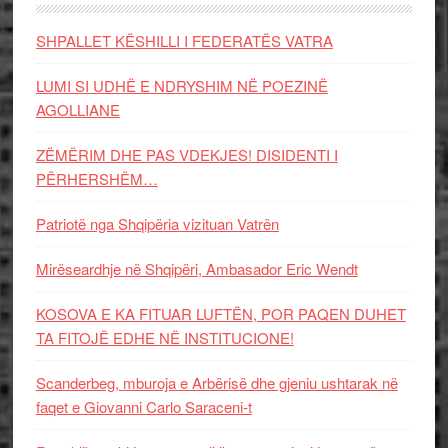
SHPALLET KËSHILLI I FEDERATËS VATRA
LUMI SI UDHË E NDRYSHIM NË POEZINË
AGOLLIANE
ZËMËRIM DHE PAS VDEKJES! DISIDENTI I
PËRHERSHËM…
Patriotë nga Shqipëria vizituan Vatrën
Mirëseardhje në Shqipëri, Ambasador Eric Wendt
KOSOVA E KA FITUAR LUFTËN, POR PAQEN DUHET
TA FITOJË EDHE NË INSTITUCIONE!
Scanderbeg, mburoja e Arbërisë dhe gjeniu ushtarak në
faqet e Giovanni Carlo Saraceni-t