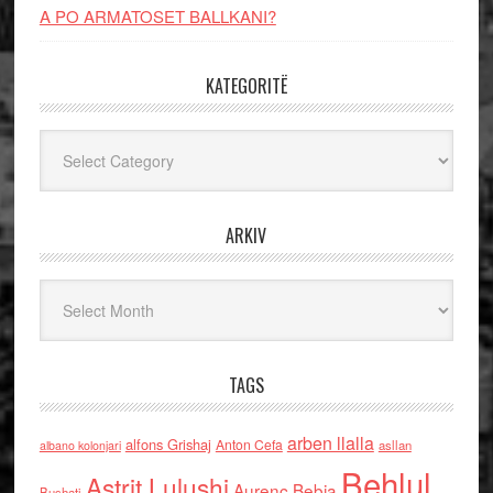
A PO ARMATOSET BALLKANI?
KATEGORITË
Kategoritë
ARKIV
Arkiv
TAGS
arben llalla
alfons Grishaj
Anton Cefa
asllan
albano kolonjari
Behlul
Astrit Lulushi
Aurenc Bebja
Bushati