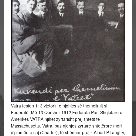
Vatra feston 113 vjetorin e njohjes së themelimit si
Federatë. Më 13 Qershor 1912 Federata Pan-Shqiptare e
Amerikës VATRA njihet zyrtarisht prej shtetit të
Massachusetts. Vatra, pas njohjes zyrtare shtetërore mori
diplomën e saj (Charter), të shënuar prej z.Albert P.Langtry,