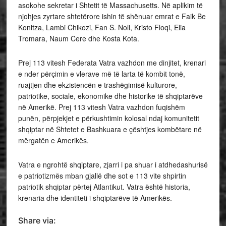
asokohe sekretar i Shtetit të Massachusetts. Në aplikim të
njohjes zyrtare shtetërore ishin të shënuar emrat e Faik Be
Konitza, Lambi
Chikozi, Fan S. Noli, Kristo Floqi, Elia
Tromara, Naum Cere dhe Kosta Kota.
Prej 113 vitesh Federata Vatra vazhdon me dinjitet, krenari
e nder përçimin e vlerave më të larta të kombit tonë,
ruajtjen dhe ekzistencën e trashëgimisë kulturore,
patriotike, sociale, ekonomike dhe historike të shqiptarëve
në Amerikë. Prej 113 vitesh Vatra vazhdon fuqishëm
punën, përpjekjet e përkushtimin kolosal ndaj komunitetit
shqiptar në Shtetet e Bashkuara e çështjes kombëtare në
mërgatën e Amerikës.
Vatra e ngrohtë shqiptare, zjarri i pa shuar i atdhedashurisë
e patriotizmës mban gjallë dhe sot e 113 vite shpirtin
patriotik shqiptar përtej Atlantikut. Vatra është historia,
krenaria dhe identiteti i shqiptarëve të Amerikës.
Share via: