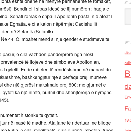
lonia është dhënë në mënyrë permanente te romakët,
si). Bendinelli sipas idesë së tij numëron : hapja e
Ark
ino. Senati romak e shpalli Apollonin pastaj një aleat i
ake Egnatia, e cila kalon nëpërmjet Gadishullit
 deri në Selanik (Selanik).
 Në 44. C. mbahet mend si një qendër e studimeve të
alba
j e pasur, e cila vazhdon pandërprerë nga mesi i
një prevalencë të llojeve dhe simboleve Apollonian,
asll
ës i qytetit. Ende mbeten të rëndësishme në manastirin
B
ifikueshme, bashkëngjitur një sipërfaqe prej murreve
d
ësi dhe një gjerësi maksimale prej 800: me gjurmët e
 qyteti ka një nimfë, burimi dhe shenjtërorja e nymphs,
Env
 145).
Fa
umentet historike të qytetit.
ra
ajtur në masë të madhe. Ata janë të ndërtuar me blloqe
me kulla, e cila, megjithatë, disa gjurmë mbeten. Anën
Inte