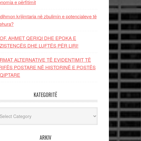
nomia e përfitimit
dihmon krijimtaria në zbulimin e potencialeve të
ehura?
OF. AHMET QERIQI DHE EPOKA E
ZISTENCЁS DHE LUFTЁS PЁR LIRI!
RMAT ALTERNATIVE TË EVIDENTIMIT TË
RIFËS POSTARE NË HISTORINË E POSTËS
QIPTARE
KATEGORITË
egoritë
ARKIV