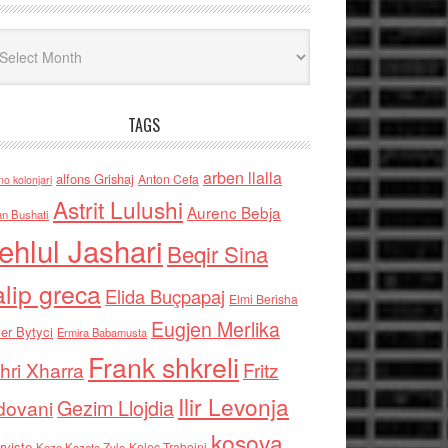
iv
TAGS
arben llalla
alfons Grishaj
Anton Cefa
no kolonjari
Astrit Lulushi
Aurenc Bebja
an Bushati
ehlul Jashari
Beqir Sina
alip greca
Elida Buçpapaj
Elmi Berisha
Eugjen Merlika
er Bytyci
Ermira Babamusta
Frank shkreli
hri Xharra
Fritz
Ilir Levonja
Gezim Llojdia
dovani
kosova
rviste
Kolec Traboini
Keze Kozeta Zylo