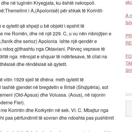
eko
, dhe në luginën Kryegjata, ku është nekropoil.
ë:Themelimi i A,(Apolonisë) për shkak të Korintit-
A n
fsh
e qytetit që shpejt u bë objekt i epshit të
te me Romën, dhe në një 229. C, u vu nën mbrojtjen e
PR
is,fisnik dhe serioz) Apolonia ishte një qendër e
RE
 u ndoq gjithashtu nga Oktaviani. Përveç veprave të
FO
dritë nga rrënojat e shquar të ndërtesave, të cilat na
TA
dhësisë dhe rëndësisë së qytetit.
SH
ë vitin 1929 sjell të dhëna rreth qytetit të
i lashtë gjendet në bregdetin e Ilirisë (Shqipëria), sot
Semeni (Old-Apsus) dhe Voiussa. (Aous), në rajonin
derne Fier).
Kat
 me Korintin dhe Korkyrën në sek. VI. C. Mbajtur nga
erdhi pas përfundimit të sovran dhe ndoshta pas pushtimit