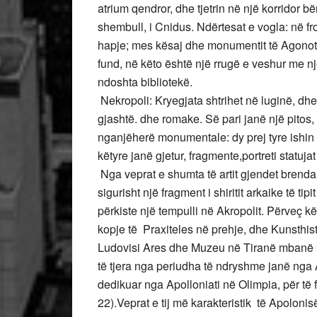
atrium qendror, dhe tjetrin në një korridor b
shembull, i Cnidus. Ndërtesat e vogla: në fr
hapje; mes kësaj dhe monumentit të Agonote
fund, në këto është një rrugë e veshur me n
ndoshta bibliotekë.
Nekropoli: Kryegjata shtrihet në luginë, dhe 
gjashtë. dhe romake. Së pari janë një pitos,
nganjëherë monumentale: dy prej tyre ishin 
këtyre janë gjetur, fragmente,portreti statuja
Nga veprat e shumta të artit gjendet brenda
sigurisht një fragment i shiritit arkaike të tip
përkiste një tempulli në Akropolit. Përveç k
kopje të Praxiteles në prehje, dhe Kunsthi
Ludovisi Ares dhe Muzeu në Tiranë mbanë 
të tjera nga periudha të ndryshme janë nga
dedikuar nga Apolloniati në Olimpia, për të f
22).Veprat e tij më karakteristik të Apolon