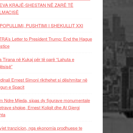
EVA KRAJË-SHESTAN NË ZARË TË
LMACISË
POPULLIMI, PUSHTIMI I SHEKULLIT XXI
RA’s Letter to President Trump: End the Hague
ustice
 Tirana në Kukaj për të parë “Lahuta e
ësisë”
dinali Ernest Simoni rikthehet si dëshmitar në
gun e Spaçit
 Ndre Mjeda, sipas dy figurave monumentale
letrave shqipe, Ernest Koliqit dhe At Gjergj
hta
vjet tranzicion, nga ekonomia prodhuese te