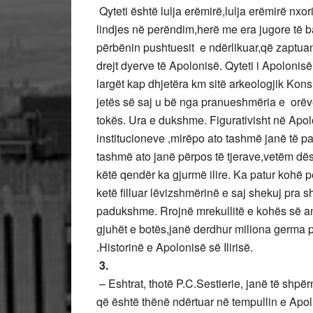
Qyteti është lulja erëmirë,lulja erëmirë nxor
lindjes në perëndim,herë me era jugore të 
përbënin pushtuesit e ndërlikuar,që zaptuan
drejt dyerve të Apolonisë. Qyteti i Apolonisë
largët kap dhjetëra km sitë arkeologjik Kons
jetës së saj u bë nga pranueshmëria e orë
tokës. Ura e dukshme. Figurativisht në Apo
institucioneve ,mirëpo ato tashmë janë të pa
tashmë ato janë përpos të tjerave,vetëm dësh
këtë qendër ka gjurmë ilire. Ka patur kohë pe
ketë filluar lëvizshmërinë e saj shekuj pra 
padukshme. Rrojnë mrekullitë e kohës së antiki
gjuhët e botës,janë derdhur miliona germa pl
.Historinë e Apolonisë së Ilirisë.
3.
– Eshtrat, thotë P.C.Sestierie, janë të shpë
që është thënë ndërtuar në tempullin e Apollo