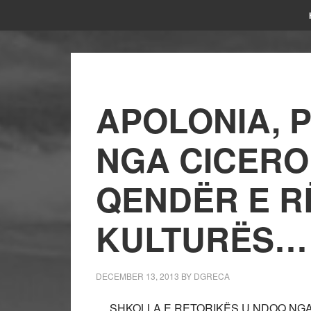
APOLONIA, 
NGA CICERON
QENDËR E R
KULTURËS…
DECEMBER 13, 2013
BY
DGRECA
… SHKOLLA E RETORIKËS U NDOQ NGA