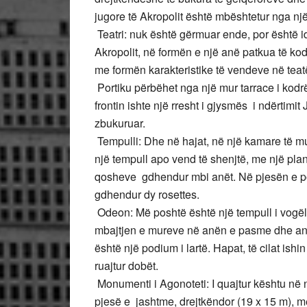
jugore të Akropolit është mbështetur nga një 
Teatri: nuk është gërmuar ende, por është i
Akropolit, në formën e një anë patkua të kod
me formën karakteristike të vendeve në teatë
Portiku përbëhet nga një mur tarrace i kodrë
frontin ishte një rresht i gjysmës i ndërtimit
zbukuruar.
Tempulli: Dhe në hajat, në një kamare të mur
një tempull apo vend të shenjtë, me një pla
qosheve gdhendur mbi anët. Në pjesën e posh
gdhendur dy rosettes.
Odeon: Më poshtë është një tempull i vogë
mbajtjen e mureve në anën e pasme dhe anë
është një podium i lartë. Hapat, të cilat ishi
ruajtur dobët.
Monumenti i Agonoteti: I quajtur kështu në 
pjesë e jashtme, drejtkëndor (19 x 15 m), m