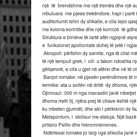
një të brendshme me një tremës dhe një aud
mbuluara me pjese trekëndore, hapi i parë i 
auditoriumit ishin dy shkalle, e cila lejoi 
me kolona korintike dhe një kornizë të gdhe
Struktura e bimëve të lartë afër ngjajnë a
e funksionet apolloniate duhej të jetë i ngj
Akropoli: përfshin dy samite, nga të cilat 
të një tempull grek, i cili u takon ndoshta n
gëlqerorë, e cila u gjet në afërsi dhe në të c
Banjot romake: në pjesën perëndimore të mu
termike: ata u sollën në dritë: dy dhoma, 
Gjimnazi: 300 m nga manastiri janë mbetjet
dhoma rreth tij, njëra prej të cilave është nj
ku mbeten gjurmët, dhe ato i përkisnin dy faza
Metapontum, i stolisur me statuja. Një bazë 
pritano Psillo dhe hieromnèmones.
Ndërtesat romake jo larg nga shkolla janë mb