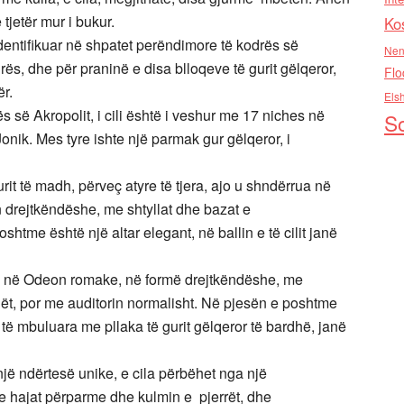
tjetër mur i bukur.
Ko
dentifikuar në shpatet perëndimore të kodrës së
Nen
rës, dhe për praninë e disa blloqeve të gurit gëlqeror,
Flo
r.
Els
s së Akropolit, i cili është i veshur me 17 niches në
So
 Jonik. Mes tyre ishte një parmak gur gëlqeror, i
it të madh, përveç atyre të tjera, ajo u shndërrua në
n drejtkëndëshe, me shtyllat dhe bazat e
tme është një altar elegant, në ballin e të cilit janë
l në Odeon romake, në formë drejtkëndëshe, me
t, por me auditorin normalisht. Në pjesën e poshtme
n të mbuluara me pllaka të gurit gëlqeror të bardhë, janë
një ndërtesë unike, e cila përbëhet nga një
e hajat përparme dhe kulmin e pjerrët, dhe