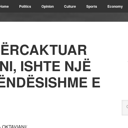
Home
Politics
Opinion
Culture
Sports
Economy
PËRCAKTUAR
I, ISHTE NJË
ËNDËSISHME E
 OKTAVIANI/