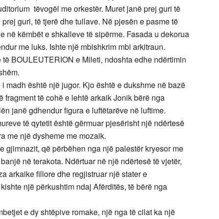
itorium tëvogël me orkestër. Muret janë prej guri të
prej guri, të tjerë dhe tullave. Në pjesën e pasme të
qasje në këmbët e shkalleve të sipërme. Fasada u dekorua
ndur me luks. Ishte një mbishkrim mbi arkitraun.
tyre të BOULEUTERION e Mileti, ndoshta edhe ndërtimin
ashëm.
më i madh është një jugor. Kjo është e dukshme në bazë
jë fragment të cohë e lehtë arkaik Jonik bërë nga
ilën janë gdhendur figura e luftëtarëve në luftime.
reve të qytetit është gërmuar pjesërisht një ndërtesë
njëra me një dysheme me mozaik.
 e gjimnazit, që përbëhen nga një palestër kryesor me
ë banjë në terakota. Ndërtuar në një ndërtesë të vjetër,
 arkaike fillore dhe regjistruar një stater e
kishte një përkushtim ndaj Afërditës, të bërë nga
etjet e dy shtëpive romake, një nga të cilat ka një