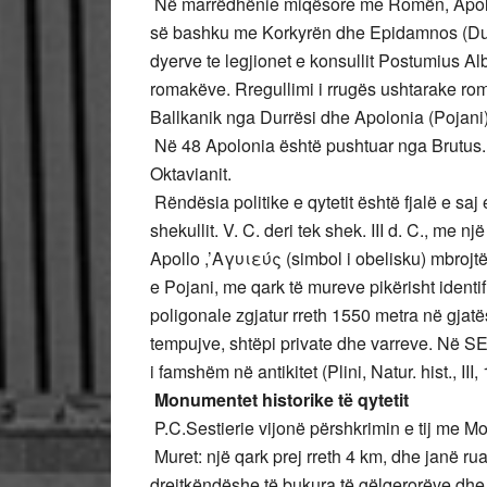
Në ​​marrëdhënie miqësore me Romën, Apol
së bashku me Korkyrën dhe Epidamnos (Durrë
dyerve te legjionet e konsullit Postumius Alb
romakëve. Rregullimi i rrugës ushtarake rom
Ballkanik nga Durrësi dhe Apolonia (Pojani)
Në 48 Apolonia është pushtuar nga Brutus.
Oktavianit.
Rëndësia politike e qytetit është fjalë e sa
shekullit. V. C. deri tek shek. III d. C., me 
Apollo ,’Αγυιεύς (simbol i obelisku) mbrojt
e Pojani, me qark të mureve pikërisht ident
poligonale zgjatur rreth 1550 metra në gjat
tempujve, shtëpi private dhe varreve. Në SE.
i famshëm në antikitet (Plini, Natur. hist., III,
Monumentet historike të qytetit
P.C.Sestierie vijonë përshkrimin e tij me Mon
Muret: një qark prej rreth 4 km, dhe janë ru
drejtkëndëshe të bukura të gëlqerorëve dhe 