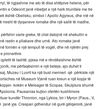
ërryl, të ngjashme me ato të disa shtëpive helene, për
ontin e Odeonit janë mbetjet e një hark triumfale me tre
ti është Obelisku, simbol i Apollo Agyieus, dhe më në
jë rresht të dyqaneve romake dhe një sallë të madhe,
përfshin varre greke, të cilat datojnë në shekullin e
 në rastin e pllakave dhe urnë. Ato romake janë
në formën e një tempull të vogël, dhe në njërën prej
t e pronarëve.
 qytetit të lashtë, pjesa më e rëndësishme është
it jonik, me përfaqësimin e një beteje, ajo duhet ti
ësaj, Muzeu i Luvrit ka një bust mermeri që përkiste një
storisches në Museum Vjenë ruan kreun e një kopje të
kopjen kokën e Meleager të Scopas. Skulptura shumë
 Apolonia. Pausanias kujton ofertën kushtimore
ituar kundër Thronion, nga Lykios, bir i Myron (Paus., V,
isë janë yje. Crespan gdhendur në gurë gëlqerorë, janë