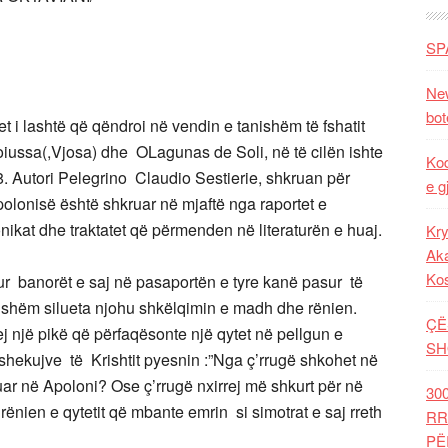
SP
New
bot
i lashtë që qëndroi në vendin e tanishëm të fshatit
oiussa(,Vjosa) dhe OLagunas de Soli, në të cilën ishte
Kod
58. Autori Pelegrino Claudio Sestierie, shkruan për
e g
 Apolonisë është shkruar në mjaftë nga raportet e
onikat dhe traktatet që përmenden në literaturën e huaj.
Kry
Aka
Ko
ysur banorët e saj në pasaportën e tyre kanë pasur të
 vonshëm silueta njohu shkëlqimin e madh dhe rënien.
ÇË
hej një pikë që përfaqësonte një qytet në pellgun e
SH
 shekujve të Krishtit pyesnin :”Nga ç’rrugë shkohet në
uar në Apoloni? Ose ç’rrugë nxirrej më shkurt për në
30
 rënien e qytetit që mbante emrin si simotrat e saj rreth
RR
PË