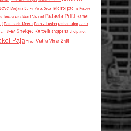
sove
nderroi jete
Marjana Bulku
ne Kosove
Murat Gecaj
Rafaela Prifti
Rafael
e Tereza
presidenti Nishani
qi
Raimonda Moisiu
Ramiz Lushaj
reshat kripa
Sadik
Shefqet Kercelli
shqiperia
hani
shqiptaret
SHBA
kol Paja
Vatra
Visar Zhiti
Thaci