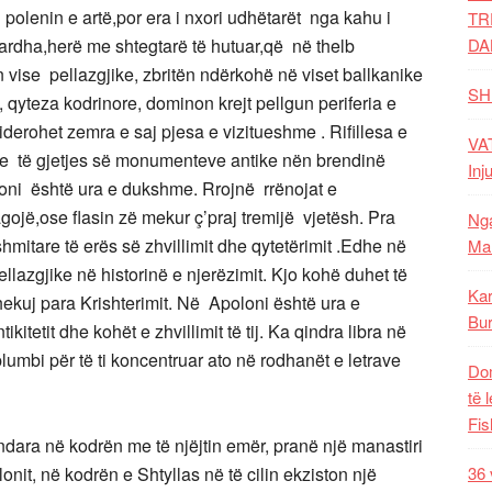
i polenin e artë,por era i nxori udhëtarët nga kahu i
TR
bardha,herë me shtegtarë të hutuar,që në thelb
DA
 vise pellazgjike, zbritën ndërkohë në viset ballkanike
SH
, qyteza kodrinore, dominon krejt pellgun periferia e
iderohet zemra e saj pjesa e vizitueshme . Rifillesa e
VAT
ve të gjetjes së monumenteve antike nën brendinë
Inj
loni është ura e dukshme. Rrojnë rrënojat e
gojë,ose flasin zë mekur ç’praj tremijë vjetësh. Pra
Nga
mitare të erës së zhvillimit dhe qytetërimit .Edhe në
Mal
llazgjike në historinë e njerëzimit. Kjo kohë duhet të
Kar
shekuj para Krishterimit. Në Apoloni është ura e
Bur
tetit dhe kohët e zhvillimit të tij. Ka qindra libra në
umbi për të ti koncentruar ato në rodhanët e letrave
Dom
të 
Fis
rndara në kodrën me të njëjtin emër, pranë një manastiri
nit, në kodrën e Shtyllas në të cilin ekziston një
36 