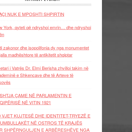
AÇI NUK E MPOSHTI SHPIRTIN
 York, qyteti që ndryshoi emrin… dhe ndryshoi
ën
i zakonor dhe isopolifonia dy nga monumentet
jalla madhështore të antikitetit shqiptar
etari i Vatrës Dr. Elmi Berisha zhvilloi takim në
deminë e Shkencave dhe të Arteve të
sovës
SHTJA ÇAME NË PARLAMENTIN E
QIPËRISË NË VITIN 1921
0 VJET KUJTESË DHE IDENTITET-TRYEZË E
UMBULLAKËT NË OSTROS TË KRAJËS
R SHPËRNGULJEN E ARBËRESHËVE NGA