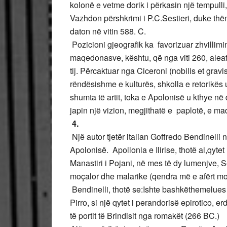
kolonë e vetme dorik i përkasin një tempulli
Vazhdon përshkrimi i P.C.Sestieri, duke thën
daton në vitin 588. C.
Pozicioni gjeografik ka favorizuar zhvillimin 
maqedonasve, kështu, që nga viti 260, alea
tij. Përcaktuar nga Ciceroni (nobilis et grav
rëndësishme e kulturës, shkolla e retorikës
shumta të artit, toka e Apolonisë u kthye në 
japin një vizion, megjithatë e paplotë, e ma
4.
Një autor tjetër italian Goffredo Bendinelli n
Apolonisë. Apollonia e Ilirise, thotë ai,qytet 
Manastiri i Pojani, në mes të dy lumenjve, 
moçalor dhe malarike (qendra më e afërt mo
Bendinelli, thotë se:Ishte bashkëthemelues
Pirro, si një qytet i perandorisë epirotico, 
të portit të Brindisit nga romakët (266 BC.)