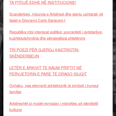
TA FITOJË EDHE NË INSTITUCIONE!
Scanderbeg, mburoja e Arbërisë dhe gjeniu ushtarak në
faqet e Giovanni Carlo Saraceni-t
Republika mbi interesat politike: sovraniteti i qytetarëve,
kushtetutshmëria dhe përgjegjësia shtetërore
TRI POEZI PËR GJERGJ KASTRIOTIN-
SKËNDERBEUN
LETËR E ARKIVIT TE NAUM PRIFTIT NË
PERVJETORIN E PARE TE DRAGO SILIQIT
Oxhaku, nga elementi arkitektonik te simboli i trungut
familjar
Arbëreshët si model evropian i mbrojtjes së identitetit
kulturor