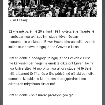
Bujar Leskaj/
32 vite më parë, në 20 shkurt 1991, qytetarët e Tiranës të
frymëzuar nga akti sublim i studentëve rrëzuan
monumentin e diktatorit Enver Hoxha dhe ua sollën zvarrë
kokën studentëve të ngujuar në Grevën e Urisë.
723
studentë e pedagogë të ngujuar në Grevën e Urisë,
me kërkesën për heqjen e emrit të diktatorit Enver Hoxha
nga Universiteti, të mbrojtur nga qindra studentë të tjerë,
mijëra banorë të Tiranës e Shqipërisë, në një akt patriotik,
demokratik, sublim e konfrontim të drejtpërdrejtë me
diktaturën ndryshuan Historinë!
723 studentë kishin marrë parasysh çdo gjë!