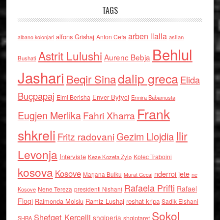
TAGS
arben llalla
alfons Grishaj
Anton Cefa
asllan
albano kolonjari
Behlul
Astrit Lulushi
Aurenc Bebja
Bushati
Jashari
dalip greca
Beqir Sina
Elida
Buçpapaj
Enver Bytyci
Elmi Berisha
Ermira Babamusta
Frank
Eugjen Merlika
Fahri Xharra
shkreli
Ilir
Gezim Llojdia
Fritz radovani
Levonja
Interviste
Kolec Traboini
Keze Kozeta Zylo
kosova
Kosove
nderroi jete
Marjana Bulku
ne
Murat Gecaj
Rafaela Prifti
Rafael
Nene Tereza
Kosove
presidenti Nishani
Floqi
Raimonda Moisiu
Ramiz Lushaj
reshat kripa
Sadik Elshani
Sokol
Shefqet Kercelli
shqiperia
shqiptaret
SHBA