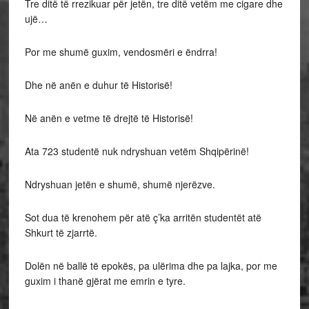
Tre ditë të rrezikuar për jetën, tre ditë vetëm me cigare dhe
ujë…
Por me shumë guxim, vendosmëri e ëndrra!
Dhe në anën e duhur të Historisë!
Në anën e vetme të drejtë të Historisë!
Ata 723 studentë nuk ndryshuan vetëm Shqipërinë!
Ndryshuan jetën e shumë, shumë njerëzve.
Sot dua të krenohem për atë ç’ka arritën studentët atë
Shkurt të zjarrtë.
Dolën në ballë të epokës, pa ulërima dhe pa lajka, por me
guxim i thanë gjërat me emrin e tyre.