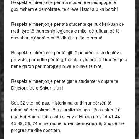
Respekt e mirënjohje për ata studentë e pedagogë të
guximshëm e demokratë, të cilëve Historia u ka borxh!
Respekt e mirënjohje për ata studentë që nuk kërkuan që
rreth tyre të thurreshin legjenda e mite, që luftuan që të
shemben njëherë e mirë idhujt e mitet e rremë.
Respekt e mirënjohje për të gjithë prindërit e studentëve
grevistë, por edhe për të gjithë ata qytetarë të Tiranës që u
bënë gardh për mbrojtjen bijve e bijave të tyre,
Respekt e mirënjohje për të gjithë studentët vlonjatë të
Dhjetorit ’90 e Shkurtit ’91!
Sot, 32 vite më pas, Historia na ka thirrur përsëri të
mbrojmë demokracinë e pluralizmin nga një autokrat i ri,
nga Edi Rama, i cili ashtu si Enver Hoxha në vitet 41-44,
45-49, 56, 74 e me radhë, urren demokracinë, Shqipërinë
progresiste dhe opozitën.