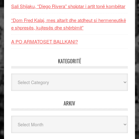
Sali Shijaku, “Diego Rivera” shqiptar i artit tonë kombëtar
“Dom Fred Kalaj, mes altarit dhe atdheut si hermeneutikë
e shpresës, kujtesës dhe shërbimit”
A PO ARMATOSET BALLKANI?
KATEGORITË
Kategoritë
ARKIV
Arkiv