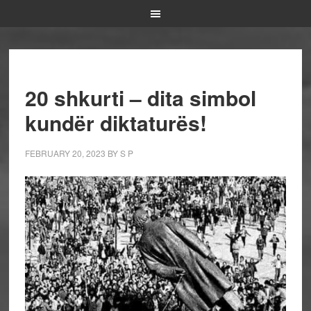
20 shkurti – dita simbol
kundër diktaturës!
FEBRUARY 20, 2023
BY
S P