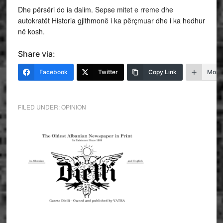
Dhe përsëri do ia dalim. Sepse mitet e rreme dhe
autokratët Historia gjithmonë i ka përçmuar dhe i ka hedhur
në kosh.
Share via:
Facebook
Twitter
Copy Link
More
FILED UNDER:
OPINION