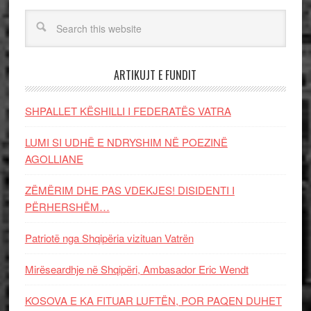
ARTIKUJT E FUNDIT
SHPALLET KËSHILLI I FEDERATËS VATRA
LUMI SI UDHË E NDRYSHIM NË POEZINË
AGOLLIANE
ZËMËRIM DHE PAS VDEKJES! DISIDENTI I
PËRHERSHËM…
Patriotë nga Shqipëria vizituan Vatrën
Mirëseardhje në Shqipëri, Ambasador Eric Wendt
KOSOVA E KA FITUAR LUFTËN, POR PAQEN DUHET