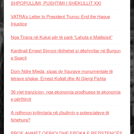
SHPOPULLIMI, PUSHTIMI I SHEKULLIT XXI
VATRA’s Letter to President Trump: End the Hague
Injustice
Nga Tirana në Kukaj për të parë “Lahuta e Malësisë”
Kardinali Ernest Simoni rikthehet si dëshmitar në Burgun
e Spaçit
Dom Ndre Mjeda, sipas dy figurave monumentale të
letrave shqipe, Ernest Koliqit dhe At Gjergj Fishta
36 vjet tranzicion, nga ekonomia prodhuese te ekonomia
e përfitimit
A ndihmon krijimtaria në zbulimin e potencialeve të
fshehura?
PROF. AHMET QERIQI DHE EPOKA E REZISTENCЁS