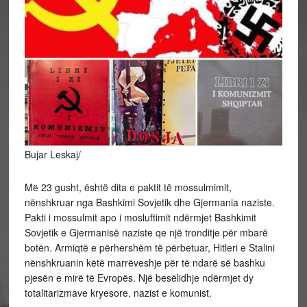
Bujar Leskaj/
Mё 23 gusht, është dita e paktit të mossulmimit,
nënshkruar nga Bashkimi Sovjetik dhe Gjermania naziste.
Pakti i mossulmit apo i mosluftimit ndërmjet Bashkimit
Sovjetik e Gjermanisë naziste qe një tronditje për mbarë
botën. Armiqtë e përhershëm të përbetuar, Hitleri e Stalini
nënshkruanin këtë marrëveshje për të ndarë së bashku
pjesën e mirë të Evropës. Një besëlidhje ndërmjet dy
totalitarizmave kryesore, nazist e komunist.