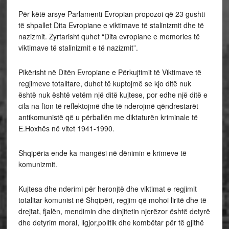
Për këtë arsye Parlamenti Evropian propozoi që 23 gushti
të shpallet Dita Evropiane e viktimave të stalinizmit dhe të
nazizmit. Zyrtarisht quhet “Dita evropiane e memories të
viktimave të stalinizmit e të nazizmit”.
Pikërisht në Ditën Evropiane e Përkujtimit të Viktimave të
regjimeve totalitare, duhet të kuptojmë se kjo ditë nuk
është nuk është vetëm një ditë kujtese, por edhe një ditë e
cila na fton të reflektojmë dhe të nderojmë qëndrestarët
antikomunistë që u përballën me diktaturën kriminale të
E.Hoxhës në vitet 1941-1990.
Shqipëria ende ka mangësi në dënimin e krimeve të
komunizmit.
Kujtesa dhe nderimi për heronjtë dhe viktimat e regjimit
totalitar komunist në Shqipëri, regjim që mohoi liritë dhe të
drejtat, fjalën, mendimin dhe dinjitetin njerëzor është detyrë
dhe detyrim moral, ligjor,politik dhe kombëtar për të gjithë