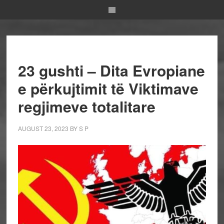
23 gushti – Dita Evropiane
e përkujtimit të Viktimave
regjimeve totalitare
AUGUST 23, 2023
BY
S P