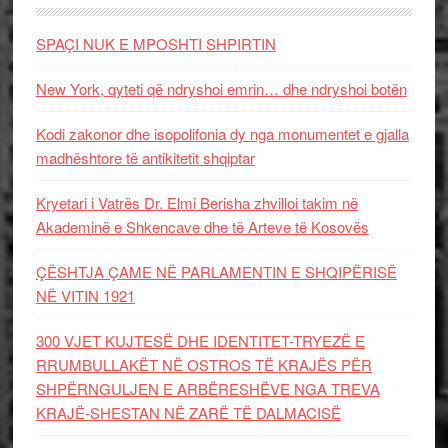
SPAÇI NUK E MPOSHTI SHPIRTIN
New York, qyteti që ndryshoi emrin… dhe ndryshoi botën
Kodi zakonor dhe isopolifonia dy nga monumentet e gjalla
madhështore të antikitetit shqiptar
Kryetari i Vatrës Dr. Elmi Berisha zhvilloi takim në
Akademinë e Shkencave dhe të Arteve të Kosovës
ÇËSHTJA ÇAME NË PARLAMENTIN E SHQIPËRISË
NË VITIN 1921
300 VJET KUJTESË DHE IDENTITET-TRYEZË E
RRUMBULLAKËT NË OSTROS TË KRAJËS PËR
SHPËRNGULJEN E ARBËRESHËVE NGA TREVA
KRAJË-SHESTAN NË ZARË TË DALMACISË