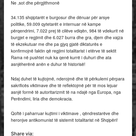
Ne ,sot dhe përgjithmonë
34.135 shqiptarët e burgosur dhe dënuar për arsye
politike, 59.009 qytetarët e internuar në kampe
përqendrimi, 7.022 prej të cilëve vdiqën, 984 të vdekurit në
burgjet e regjimit dhe 6.027 burra dhe gra, djem dhe vajza
të ekzekutuar me dhe pa gjyq gjatë diktaturës e
konfirmojnë faktin që regjimi totalitarist i etërve të sektit
Rama në pushtet nuk ka qenë kurrë i duhuri dhe ata
asnjëherënë anën e duhur të historisë!
Ndaj duhet të kujtojmë, nderojmë dhe të përkulemi përpara
sakrificës viktimave dhe të reflektojmë për të mos lejuar
asnjë formë të autoritarizmit të na ndajë nga Europa, nga
Perëndimi, liria dhe demokracia.
Qoftë i paharruar kujtimi i viktimave , qëndrestarëve dhe
heronjve antikomunist të sistemit totalitarist në Shqipëri!
Share via: