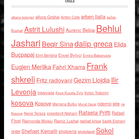
TAGS
arben llalla
alfons Grishaj
Anton Cefa
asllan
albano kolonjari
Behlul
Astrit Lulushi
Aurenc Bebja
Bushati
Jashari
dalip greca
Beqir Sina
Elida
Buçpapaj
Enver Bytyci
Elmi Berisha
Ermira Babamusta
Frank
Eugjen Merlika
Fahri Xharra
shkreli
Ilir
Gezim Llojdia
Fritz radovani
Levonja
Interviste
Kolec Traboini
Keze Kozeta Zylo
kosova
Kosove
nderroi jete
Marjana Bulku
ne
Murat Gecaj
Rafaela Prifti
Rafael
Nene Tereza
Kosove
presidenti Nishani
Floqi
Raimonda Moisiu
Ramiz Lushaj
reshat kripa
Sadik Elshani
Sokol
Shefqet Kercelli
shqiperia
shqiptaret
SHBA