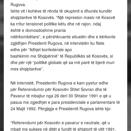
Rugova.
Ishte vit i kohëve të rënda të okupimit e dhunës kundër
shqiptarëve të Kosovës. “Një represion masiv në Kosovë
ka rritur tensionet politike këtu dhe në rajon, ndaj
është e domosdoshme prania
ndërkombëtare”, e përshkruante situatën dhe e kërkonte
zgjidhjen Presidenti Rugova, në intervistën ku fliste
edhe për “lidhjet konfederale apo
bashkimin me Shqipërinë” të Republikës së Kosovës, si
dhe për një “politikë globale që sa më parë të bjerë muri
mes shqiptarëve”.
Në intervistë, Presidentin Rugova e kam pyetur edhe
për Referendumin për Kosovën Shtet Sovran dhe të
Pavarur të mbajtur nga 26 deri 30 Shtator 1991 e që u
pasua me zgjedhjet e para presidenciale e parlamentare të
24 Majit 1992. Përgjigja e Presidentit Rugova ishte kjo:
“Referendumi për Kosovën e pavarur e neutrale, që u
mbajt me sukses në ditët e fundit të shtatorit të vitit 1991,