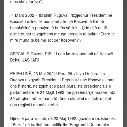
mes shqiptarëve”/
-4 Mars 2002 – Ibrahim Rugova i rizgjedhur President në
Kosovën e lirë: Të punojmë për një Kosovë të lirë në
bashkësinë e popujve të botës së lirë… Çdo ditë ne të
gjithë duhet të zgjohemi me një mendim të bukur “Çfarë të
mire mund të bëjmë sot për Kosovën?”/
SPECIALE-Gazeta DIELLI nga korrespondenti në Kosovë
Behlul JASHARI
PRISHTINË, 23 Maj 2021/ Para 29 viteve Dr. Ibrahim
Rugova u zgjodh President i Republikës së Kosovës, i pari
dhe historik, në zgjdhjet e para pluraliste presidenciale e
parlamentare të 24 Majit 1992 me pjesëmarrje masive mbi
89 përqind, në rrethana të rënda okupimi e shtetrrethimi
nga regjimi i dhunës serbe.
Një ditë para votimit, në 23 Maj 1992, gazeta e rezistencës
“Bujku” në ballinë me mbititullin “Programi i Dr. Ibrahim