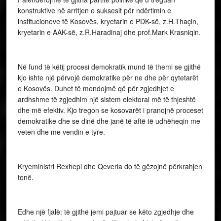
konstruktive në arritjen e suksesit për ndërtimin e
institucioneve të Kosovës, kryetarin e PDK-së, z.H.Thaçin,
kryetarin e AAK-së, z.R.Haradinaj dhe prof.Mark Krasniqin.
Në fund të këtij procesi demokratik mund të themi se gjithë
kjo ishte një përvojë demokratike për ne dhe për qytetarët
e Kosovës. Duhet të mendojmë që për zgjedhjet e
ardhshme të zgjedhim një sistem elektoral më të thjeshtë
dhe më efektiv. Kjo tregon se kosovarët i pranojnë proceset
demokratike dhe se dinë dhe janë të aftë të udhëheqin me
veten dhe me vendin e tyre.
Kryeministri Rexhepi dhe Qeveria do të gëzojnë përkrahjen
tonë.
Edhe një fjalë: të gjithë jemi pajtuar se këto zgjedhje dhe