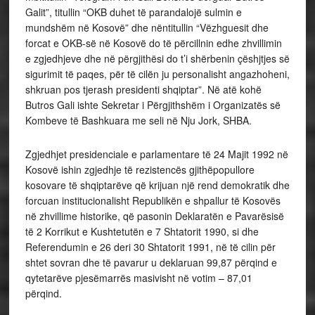
Galit”, titullin “OKB duhet të parandalojë sulmin e
mundshëm në Kosovë” dhe nëntitullin “Vëzhguesit dhe
forcat e OKB-së në Kosovë do të përcillnin edhe zhvillimin
e zgjedhjeve dhe në përgjithësi do t’i shërbenin çëshjtjes së
sigurimit të paqes, për të cilën ju personalisht angazhoheni,
shkruan pos tjerash presidenti shqiptar”. Në atë kohë
Butros Gali ishte Sekretar i Përgjithshëm i Organizatës së
Kombeve të Bashkuara me seli në Nju Jork, SHBA.
Zgjedhjet presidenciale e parlamentare të 24 Majit 1992 në
Kosovë ishin zgjedhje të rezistencës gjithëpopullore
kosovare të shqiptarëve që krijuan një rend demokratik dhe
forcuan institucionalisht Republikën e shpallur të Kosovës
në zhvillime historike, që pasonin Deklaratën e Pavarësisë
të 2 Korrikut e Kushtetutën e 7 Shtatorit 1990, si dhe
Referendumin e 26 deri 30 Shtatorit 1991, në të cilin për
shtet sovran dhe të pavarur u deklaruan 99,87 përqind e
qytetarëve pjesëmarrës masivisht në votim – 87,01
përqind.