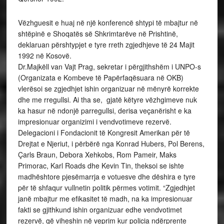
Vëzhguesit e huaj në një konferencë shtypi të mbajtur në
shtëpinë e Shoqatës së Shkrimtarëve në Prishtinë,
deklaruan përshtypjet e tyre rreth zgjedhjeve të 24 Majit
1992 në Kosovë.
Dr.Majkëll van Vajt Prag, sekretar i përgjithshëm i UNPO-s
(Organizata e Kombeve të Papërfaqësuara në OKB)
vlerësoi se zgjedhjet ishin organizuar në mënyrë korrekte
dhe me rregullsi. Ai tha se, gjatë këtyre vëzhgimeve nuk
ka hasur në ndonjë parregullsi, derisa veçanërisht e ka
impresionuar organizimi i vendvotimeve rezervë.
Delegacioni i Fondacionit të Kongresit Amerikan për të
Drejtat e Njeriut, i përbërë nga Konrad Hubers, Pol Berens,
Çarls Braun, Debora Xehkobs, Rom Pameir, Maks
Primorac, Karl Roads dhe Kevin Tin, theksoi se ishte
madhështore pjesëmarrja e votuesve dhe dëshira e tyre
për të shfaqur vullnetin politik përmes votimit. “Zgjedhjet
janë mbajtur me efikasitet të madh, na ka impresionuar
fakti se gjithkund ishin organizuar edhe vendvotimet
rezervë, që viheshin në veprim kur policia ndërprente