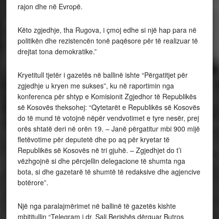
rajon dhe në Evropë.
Këto zgjedhje, tha Rugova, i çmoj edhe si një hap para në
politikën dhe rezistencën tonë paqësore për të realizuar të
drejtat tona demokratike.”
Kryetitull tjetër i gazetës në ballinë ishte “Përgatitjet për
zgjedhje u kryen me sukses”, ku në raportimin nga
konferenca për shtyp e Komisionit Zgjedhor të Republikës
së Kosovës theksohej: “Qytetarët e Republikës së Kosovës
do të mund të votojnë nëpër vendvotimet e tyre nesër, prej
orës shtatë deri në orën 19. – Janë përgatitur mbi 900 mijë
fletëvotime për deputetë dhe po aq për kryetar të
Republikës së Kosovës në tri gjuhë. – Zgjedhjet do t’i
vëzhgojnë si dhe përcjellin delegacione të shumta nga
bota, si dhe gazetarë të shumtë të redaksive dhe agjencive
botërore”.
Një nga paralajmërimet në ballinë të gazetës kishte
mbititullin “Telegram i dr. Sali Berishës dërguar Butros