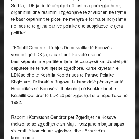
Serbia, LDK-ja do të përpiqet që fushata parazgjedhore,
organizimi dhe realizimi i zgjedhjeve të zhvillohen në frymë
të bashkëpunimit të plotë, në mënyra e forma të ndryshme,
në mes të të gjitha partive politike e të subjekteve të tjera
politike”.
“Këshilli Qendror i Lidhjes Demokratike të Kosovës
vendosi që LDK-ja, si parti politike vetë ose në
bashkëpunim me partitë e tjera, të paraqesë kandidatët për
deputetë në të 100 njësitë zgjedhore, kurse kryetarin e
LDK-së dhe të Këshillit Koordinues të Partive Politike
Shqiptare, Dr.Ibrahim Rugova, ta kandidojë për kryetar të
Republikës së Kosovës”, theksohej në Konkluzionet e
Këshillit Qendror të LDK-së për zgjedhjet shumëpartiake në
1992.
Raporti i Komisionit Qendror për Zgjedhjet në Kosovë
theksonte se zgjedhjet e 24 Majit 1992 janë mbajtur sipas
sistemit të kombinuar zgjedhor, dhe në vazhdim
konstatonte: