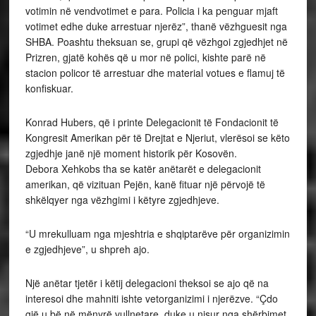
votimin në vendvotimet e para. Policia i ka penguar mjaft
votimet edhe duke arrestuar njerëz”, thanë vëzhguesit nga
SHBA. Poashtu theksuan se, grupi që vëzhgoi zgjedhjet në
Prizren, gjatë kohës që u mor në polici, kishte parë në
stacion policor të arrestuar dhe material votues e flamuj të
konfiskuar.
Konrad Hubers, që i printe Delegacionit të Fondacionit të
Kongresit Amerikan për të Drejtat e Njeriut, vlerësoi se këto
zgjedhje janë një moment historik për Kosovën.
Debora Xehkobs tha se katër anëtarët e delegacionit
amerikan, që vizituan Pejën, kanë fituar një përvojë të
shkëlqyer nga vëzhgimi i këtyre zgjedhjeve.
“U mrekulluam nga mjeshtria e shqiptarëve për organizimin
e zgjedhjeve”, u shpreh ajo.
Një anëtar tjetër i këtij delegacioni theksoi se ajo që na
interesoi dhe mahniti ishte vetorganizimi i njerëzve. “Çdo
gjë u bë në mënyrë vullnetare, duke u nisur nga shërbimet