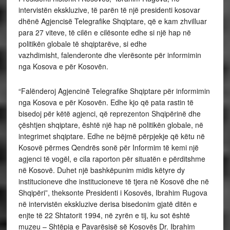
intervistën ekskluzive, të parën të një presidenti kosovar
dhënë Agjencisë Telegrafike Shqiptare, që e kam zhvilluar
para 27 viteve, të cilën e cilësonte edhe si një hap në
politikën globale të shqiptarëve, si edhe
vazhdimisht, falenderonte dhe vlerësonte për informimin
nga Kosova e për Kosovën.
“Falënderoj Agjencinë Telegrafike Shqiptare për informimin
nga Kosova e për Kosovën. Edhe kjo që pata rastin të
bisedoj për këtë agjenci, që reprezenton Shqipërinë dhe
çështjen shqiptare, është një hap në politikën globale, në
integrimet shqiptare. Edhe ne bëjmë përpjekje që këtu në
Kosovë përmes Qendrës sonë për Informim të kemi një
agjenci të vogël, e cila raporton për situatën e përditshme
në Kosovë. Duhet një bashkëpunim midis këtyre dy
institucioneve dhe institucioneve të tjera në Kosovë dhe në
Shqipëri”, theksonte Presidenti i Kosovës, Ibrahim Rugova
në intervistën ekskluzive derisa bisedonim gjatë ditën e
enjte të 22 Shtatorit 1994, në zyrën e tij, ku sot është
muzeu – Shtëpia e Pavarësisë së Kosovës Dr. Ibrahim