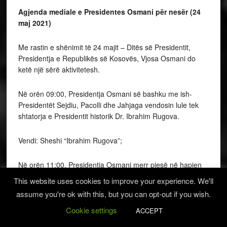
Agjenda mediale e Presidentes Osmani për nesër (24
maj 2021)
Me rastin e shënimit të 24 majit – Ditës së Presidentit,
Presidentja e Republikës së Kosovës, Vjosa Osmani do
ketë një sërë aktivitetesh.
Në orën 09:00, Presidentja Osmani së bashku me ish-
Presidentët Sejdiu, Pacolli dhe Jahjaga vendosin lule tek
shtatorja e Presidentit historik Dr. Ibrahim Rugova.
Vendi: Sheshi “Ibrahim Rugova”;
Në orën 11:00, Presidentja Osmani merr pjesë në hapjen
solemne të “Javës së Bibliotekës”.
This website uses cookies to improve your experience. We'll
assume you're ok with this, but you can opt-out if you wish.
Vendi: Biblioteka Kombëtare;
Cookie settings
ACCEPT
Në orën 13:00, Presidentja Vjosa Osmani së bashku me