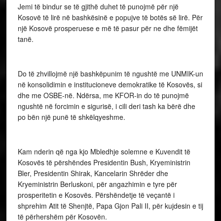
Jemi të bindur se të gjithë duhet të punojmë për një
Kosovë të lirë në bashkësinë e popujve të botës së lirë. Për
një Kosovë prosperuese e më të pasur për ne dhe fëmijët
tanë.
Do të zhvillojmë një bashkëpunim të ngushtë me UNMIK-un
në konsolidimin e institucioneve demokratike të Kosovës, si
dhe me OSBE-në. Ndërsa, me KFOR-in do të punojmë
ngushtë në forcimin e sigurisë, i cili deri tash ka bërë dhe
po bën një punë të shkëlqyeshme.
Kam nderin që nga kjo Mbledhje solemne e Kuvendit të
Kosovës të përshëndes Presidentin Bush, Kryeministrin
Bler, Presidentin Shirak, Kancelarin Shrëder dhe
Kryeministrin Berluskoni, për angazhimin e tyre për
prosperitetin e Kosovës. Përshëndetje të veçantë i
shprehim Atit të Shenjtë, Papa Gjon Pali II, për kujdesin e tij
të përhershëm për Kosovën.