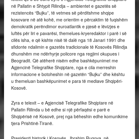
në Pallatin e Shtypit Rilindja – ambientet e gazetës së
rezistencës “Bujku”, të vetmes së përditshme shqipe
kosovare në atë kohë, me orientim e përcaktim të fuqishëm
demokratik perëndimor euroatlantik e pjesë e lëvizjes e
luftës për liri e pavarësi, themelues-kryeredaktor i parë i së
cilës isha, e që kishte nisë të dalë nga 18 Janari 1991 dhe
sfidonte ndalimin e gazetës tradicionale të Kosovës Rilindja
dhunshëm me ndërhyrje policore nga regjimi okupues i
Beogradit. Që atëherë nisëm edhe bashkëpunimet me
Agjencinë Telegrafike Shqiptare, nga e cila merreshin
informacione e botoheshin në gazetën “Bujku” dhe kështu
u themeluan bashkëpunimet e para të mediave Shqipëri-
Kosovë.
Zyra e telexit – e Agjencisë Telegrafike Shqiptare në
Pallatin Rilinda u bë edhe si një përfaqësi e parë e
Shqipërisë në Kosovë, prej nga bëheshin edhe komunikime
tjera Prishtinë-Tiranë.
Presidenti historik i Kosovës, Ibrahim Rugova, në