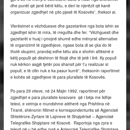
dhe punët që janë bërë këtu, e deri te njerëzit që kanë
organizuar zgjedhjet në çdo pjesë të Kosovës”, theksoi ai.
Vlerësimet e vëzhduesve dhe gazetarëve nga bota ishin se
zgjedhjet ishin të mira, të rregullta dhe fer. “Vëzhguesit dhe
gazetarët e huaj i çmojnë shumë edhe mënyrat alternative
të organizimit të zgjedhjeve, ngase bota di se çka do të
thotë okupimi, prandaj edhe këtu ata e shohin aftësinë e
këtij populli që dëshiron të fitojë dhe të jetë i lirë. Ky popull
nuk kërkon asgjë tjetër pos shansit për t’u realizuar si
popull, e të cilin nuk e ka pasur kurrë”, theksonin raportimet
e kohës së zgjedhjeve të para pluraliste të Kosovës.
Po para 29 viteve, në 24 Majin 1992, raportimet për
zgjedhjet e para pluraliste kosovare që i bëja me lidhje
telexi, e vetmja e mundshme atëherë nga Prishtina në
Tiranë, shënonin fillimet e korrespondenturës së Agjencisë
Shtetërore-Zyrtare të Lajmeve të Shqipërisë – Agjencisë
Telegrafike Shqiptare në Kosovë. Raportoja nga zyra e
telexit që u bë edhe zyrë e Agjencisë Telegrafike Shqiptare