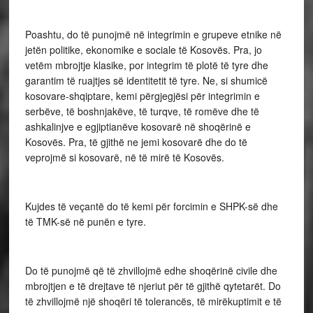
Poashtu, do të punojmë në integrimin e grupeve etnike në
jetën politike, ekonomike e sociale të Kosovës. Pra, jo
vetëm mbrojtje klasike, por integrim të plotë të tyre dhe
garantim të ruajtjes së identitetit të tyre. Ne, si shumicë
kosovare-shqiptare, kemi përgjegjësi për integrimin e
serbëve, të boshnjakëve, të turqve, të romëve dhe të
ashkalinjve e egjiptianëve kosovarë në shoqërinë e
Kosovës. Pra, të gjithë ne jemi kosovarë dhe do të
veprojmë si kosovarë, në të mirë të Kosovës.
Kujdes të veçantë do të kemi për forcimin e SHPK-së dhe
të TMK-së në punën e tyre.
Do të punojmë që të zhvillojmë edhe shoqërinë civile dhe
mbrojtjen e të drejtave të njeriut për të gjithë qytetarët. Do
të zhvillojmë një shoqëri të tolerancës, të mirëkuptimit e të