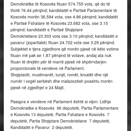
Demokratike të Kosovës fituan 574.755 vota, që do të
thotë 76.44 përqind; kandidatët e Partisë Parlamentare të
Kosovës morën 36.594 vota, ose 4.86 përqind; kandidatët
e Partisë Fshatare të Kosovës 23.682 vota, ose 3.15
përqind; kandidatët e Partisë Shqiptare
Demokristiane 23.303 vota ose 3.10 përqind; kandidatët e
pavarur (jopartiakë) fituan 24.702 vota ose 3.29 përqind.
Subjektet e tjera zgjedhore që morën pjesë në këto votime
fituan më pak se 1.87 përqind të votave, andaj ata nuk
fituan të drejtën për të marrë pjesë në shpërndarjen
proporcionale të vendeve në Parlament.
Shqiptarët, muslimanët, turqit, romët, kroatët dhe një
numër i vogël serbësh dhe malazezësh poashtu morën
pjesë në zgjedhjet e 24 Majit.
Pasqyra e vendeve në Parlament është si vijon: Lidhja
Demokratike e Kosovës 96 deputetë, Partia Parlamentare
e Kosovës 13 deputetë, Partia Fshatare e Kosovës 7
deputetë, Partia Shqiptare Demokristiane 7 deputetë,
Kandidatët e Pavarur 2 deputetë.