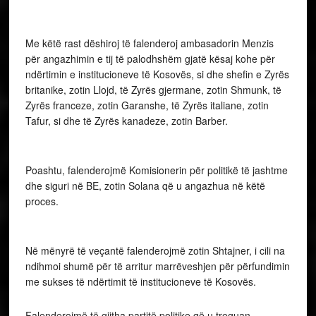
Me këtë rast dëshiroj të falenderoj ambasadorin Menzis
për angazhimin e tij të palodhshëm gjatë kësaj kohe për
ndërtimin e institucioneve të Kosovës, si dhe shefin e Zyrës
britanike, zotin Llojd, të Zyrës gjermane, zotin Shmunk, të
Zyrës franceze, zotin Garanshe, të Zyrës italiane, zotin
Tafur, si dhe të Zyrës kanadeze, zotin Barber.
Poashtu, falenderojmë Komisionerin për politikë të jashtme
dhe siguri në BE, zotin Solana që u angazhua në këtë
proces.
Në mënyrë të veçantë falenderojmë zotin Shtajner, i cili na
ndihmoi shumë për të arritur marrëveshjen për përfundimin
me sukses të ndërtimit të institucioneve të Kosovës.
Falenderojmë të gjitha partitë politike që u treguan