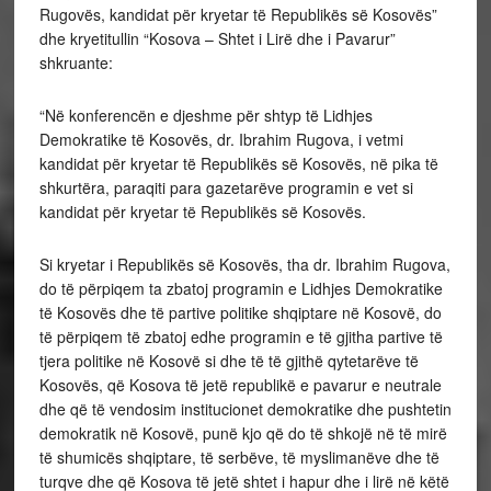
Rugovës, kandidat për kryetar të Republikës së Kosovës”
dhe kryetitullin “Kosova – Shtet i Lirë dhe i Pavarur”
shkruante:
“Në konferencën e djeshme për shtyp të Lidhjes
Demokratike të Kosovës, dr. Ibrahim Rugova, i vetmi
kandidat për kryetar të Republikës së Kosovës, në pika të
shkurtëra, paraqiti para gazetarëve programin e vet si
kandidat për kryetar të Republikës së Kosovës.
Si kryetar i Republikës së Kosovës, tha dr. Ibrahim Rugova,
do të përpiqem ta zbatoj programin e Lidhjes Demokratike
të Kosovës dhe të partive politike shqiptare në Kosovë, do
të përpiqem të zbatoj edhe programin e të gjitha partive të
tjera politike në Kosovë si dhe të të gjithë qytetarëve të
Kosovës, që Kosova të jetë republikë e pavarur e neutrale
dhe që të vendosim institucionet demokratike dhe pushtetin
demokratik në Kosovë, punë kjo që do të shkojë në të mirë
të shumicës shqiptare, të serbëve, të myslimanëve dhe të
turqve dhe që Kosova të jetë shtet i hapur dhe i lirë në këtë