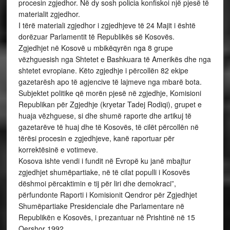
procesin zgjedhor. Në dy sosh policia konfiskoi një pjesë të
materialit zgjedhor.
I tërë materiali zgjedhor i zgjedhjeve të 24 Majit i është
dorëzuar Parlamentit të Republikës së Kosovës.
Zgjedhjet në Kosovë u mbikëqyrën nga 8 grupe
vëzhguesish nga Shtetet e Bashkuara të Amerikës dhe nga
shtetet evropiane. Këto zgjedhje i përcollën 82 ekipe
gazetarësh apo të agjencive të lajmeve nga mbarë bota.
Subjektet politike që morën pjesë në zgjedhje, Komisioni
Republikan për Zgjedhje (kryetar Tadej Rodiqi), grupet e
huaja vëzhguese, si dhe shumë raporte dhe artikuj të
gazetarëve të huaj dhe të Kosovës, të cilët përcollën në
tërësi procesin e zgjedhjeve, kanë raportuar për
korrektësinë e votimeve.
Kosova ishte vendi i fundit në Evropë ku janë mbajtur
zgjedhjet shumëpartiake, në të cilat populli i Kosovës
dëshmoi përcaktimin e tij për liri dhe demokraci”,
përfundonte Raporti i Komisionit Qendror për Zgjedhjet
Shumëpartiake Presidenciale dhe Parlamentare në
Republikën e Kosovës, i prezantuar në Prishtinë në 15
Qershor 1992.