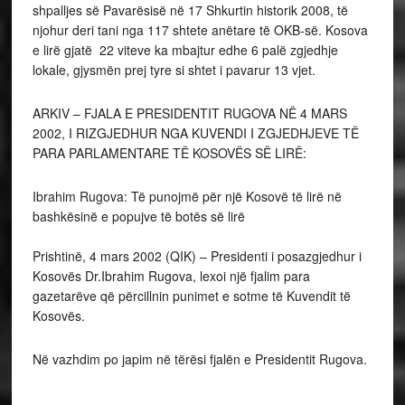
shpalljes së Pavarësisë në 17 Shkurtin historik 2008, të
njohur deri tani nga 117 shtete anëtare të OKB-së. Kosova
e lirë gjatë 22 viteve ka mbajtur edhe 6 palë zgjedhje
lokale, gjysmën prej tyre si shtet i pavarur 13 vjet.
ARKIV – FJALA E PRESIDENTIT RUGOVA NË 4 MARS
2002, I RIZGJEDHUR NGA KUVENDI I ZGJEDHJEVE TË
PARA PARLAMENTARE TË KOSOVËS SË LIRË:
Ibrahim Rugova: Të punojmë për një Kosovë të lirë në
bashkësinë e popujve të botës së lirë
Prishtinë, 4 mars 2002 (QIK) – Presidenti i posazgjedhur i
Kosovës Dr.Ibrahim Rugova, lexoi një fjalim para
gazetarëve që përcillnin punimet e sotme të Kuvendit të
Kosovës.
Në vazhdim po japim në tërësi fjalën e Presidentit Rugova.