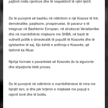
pajtimit midis njerëzve dhe të respektimit të njëri-tjetrit.
Do të punojmë së bashku në ndërtimin e një Kosove të lirë,
demokratike, paqësore, prosperuese, të pavarur e të
integruar në Bashkimin Evropian, në strukturat Veriatlantike
dhe në marrëdhënie miqësore me SHBA, në bazë të
vullnetit politik e dmeokratik të popullit të Kosovës dhe të
qytetarëve të saj. Kjo është e ardhmja e Kosovës, që
tashmë ka filluar.
Njohja formale e pavarësisë së Kosovës do ta siguronte
dhe shpejtonte këtë proces.
Do të punojmë në ndërtimin e marrëdhënieve të mira me
fqinjët tani, si dhe për krijimin e miqësisë me popujt e
rajonit tonë dhe të botës.