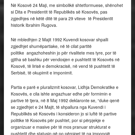
Në Kosovë 24 Maji, me simbolikë shtetformuese, shënohet
si Dita e Presidentit të Republikës së Kosovës, pas
zgjedhjes në këtë ditë të para 29 viteve të Presidentit
historik Ibrahim Rugova.
Në mbledhjen 2 Majit 1992 Kuvendi kosovar shpalli
zgjedhjet shumëpartiake, në të cilat partitë
politike angazhoheshin jo për rivalitete mes tyre, por të
gjitha së bashku për vendosjen e pushtetit të Kosovës në
Kosovë, të lirisë e demokracisë, në vend të pushtetit të
Serbisë, të okupimit e imponimit.
Partia e parë e pluralizmit kosovar, Lidhja Demokratike e
Kosovës, e cila ishte angazhuar edhe për formimin e
partive të tjera, në 8 Maj 1992 deklaronte se, “duke qenë
se zgjedhjet e 24 Majit, të shpallura nga Kuvendi i
Republikës së Kosovës i konsideron jo si luftë të partive
politike të Kosovës për pushtet, por si përpjekje e
organizuar e masive për të mos pranuar strukturat e
pushtetit dhe statusin që po përpiqet të na imponojë