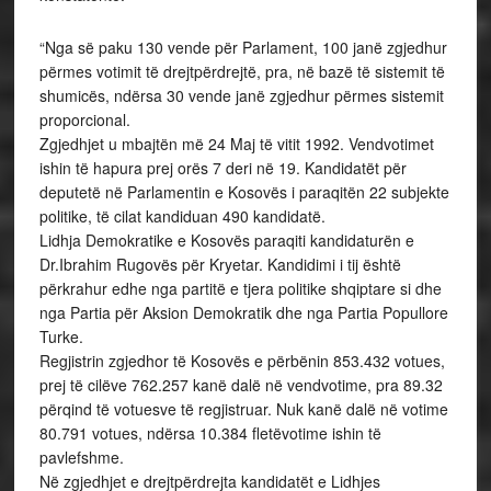
“Nga së paku 130 vende për Parlament, 100 janë zgjedhur
përmes votimit të drejtpërdrejtë, pra, në bazë të sistemit të
shumicës, ndërsa 30 vende janë zgjedhur përmes sistemit
proporcional.
Zgjedhjet u mbajtën më 24 Maj të vitit 1992. Vendvotimet
ishin të hapura prej orës 7 deri në 19. Kandidatët për
deputetë në Parlamentin e Kosovës i paraqitën 22 subjekte
politike, të cilat kandiduan 490 kandidatë.
Lidhja Demokratike e Kosovës paraqiti kandidaturën e
Dr.Ibrahim Rugovës për Kryetar. Kandidimi i tij është
përkrahur edhe nga partitë e tjera politike shqiptare si dhe
nga Partia për Aksion Demokratik dhe nga Partia Popullore
Turke.
Regjistrin zgjedhor të Kosovës e përbënin 853.432 votues,
prej të cilëve 762.257 kanë dalë në vendvotime, pra 89.32
përqind të votuesve të regjistruar. Nuk kanë dalë në votime
80.791 votues, ndërsa 10.384 fletëvotime ishin të
pavlefshme.
Në zgjedhjet e drejtpërdrejta kandidatët e Lidhjes