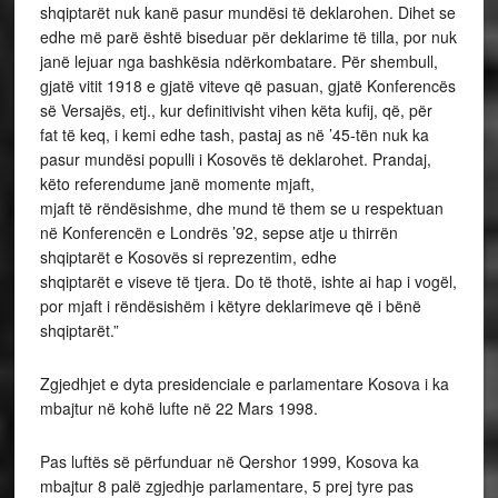
shqiptarët nuk kanë pasur mundësi të deklarohen. Dihet se
edhe më parë është biseduar për deklarime të tilla, por nuk
janë lejuar nga bashkësia ndërkombatare. Për shembull,
gjatë vitit 1918 e gjatë viteve që pasuan, gjatë Konferencës
së Versajës, etj., kur definitivisht vihen këta kufij, që, për
fat të keq, i kemi edhe tash, pastaj as në ’45-tën nuk ka
pasur mundësi populli i Kosovës të deklarohet. Prandaj,
këto referendume janë momente mjaft,
mjaft të rëndësishme, dhe mund të them se u respektuan
në Konferencën e Londrës ’92, sepse atje u thirrën
shqiptarët e Kosovës si reprezentim, edhe
shqiptarët e viseve të tjera. Do të thotë, ishte ai hap i vogël,
por mjaft i rëndësishëm i këtyre deklarimeve që i bënë
shqiptarët.”
Zgjedhjet e dyta presidenciale e parlamentare Kosova i ka
mbajtur në kohë lufte në 22 Mars 1998.
Pas luftës së përfunduar në Qershor 1999, Kosova ka
mbajtur 8 palë zgjedhje parlamentare, 5 prej tyre pas