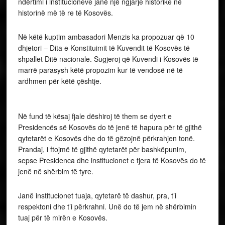
ndërtimi i institucioneve janë një ngjarje historike në
historinë më të re të Kosovës.
Në këtë kuptim ambasadori Menzis ka propozuar që 10
dhjetori – Dita e Konstituimit të Kuvendit të Kosovës të
shpallet Ditë nacionale. Sugjeroj që Kuvendi i Kosovës të
marrë parasysh këtë propozim kur të vendosë në të
ardhmen për këtë çështje.
Në fund të kësaj fjale dëshiroj të them se dyert e
Presidencës së Kosovës do të jenë të hapura për të gjithë
qytetarët e Kosovës dhe do të gëzojnë përkrahjen tonë.
Prandaj, i ftojmë të gjithë qytetarët për bashkëpunim,
sepse Presidenca dhe institucionet e tjera të Kosovës do të
jenë në shërbim të tyre.
Janë institucionet tuaja, qytetarë të dashur, pra, t’i
respektoni dhe t’i përkrahni. Unë do të jem në shërbimin
tuaj për të mirën e Kosovës.