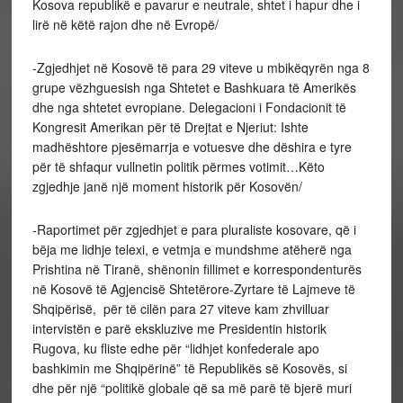
Kosova republikë e pavarur e neutrale, shtet i hapur dhe i
lirë në këtë rajon dhe në Evropë/
-Zgjedhjet në Kosovë të para 29 viteve u mbikëqyrën nga 8
grupe vëzhguesish nga Shtetet e Bashkuara të Amerikës
dhe nga shtetet evropiane. Delegacioni i Fondacionit të
Kongresit Amerikan për të Drejtat e Njeriut: Ishte
madhështore pjesëmarrja e votuesve dhe dëshira e tyre
për të shfaqur vullnetin politik përmes votimit…Këto
zgjedhje janë një moment historik për Kosovën/
-Raportimet për zgjedhjet e para pluraliste kosovare, që i
bëja me lidhje telexi, e vetmja e mundshme atëherë nga
Prishtina në Tiranë, shënonin fillimet e korrespondenturës
në Kosovë të Agjencisë Shtetërore-Zyrtare të Lajmeve të
Shqipërisë, për të cilën para 27 viteve kam zhvilluar
intervistën e parë ekskluzive me Presidentin historik
Rugova, ku fliste edhe për “lidhjet konfederale apo
bashkimin me Shqipërinë” të Republikës së Kosovës, si
dhe për një “politikë globale që sa më parë të bjerë muri