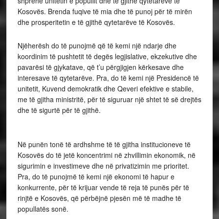
shprehë unitetin e popullit dhe të gjithë qytetarëve të
Kosovës. Brenda fuqive të mia dhe të punoj për të mirën
dhe prosperitetin e të gjithë qytetarëve të Kosovës.
Njëherësh do të punojmë që të kemi një ndarje dhe
koordinim të pushtetit të degës legjislative, ekzekutive dhe
pavarësi të gjykatave, që t’u përgjigjen kërkesave dhe
interesave të qytetarëve. Pra, do të kemi një Presidencë të
unitetit, Kuvend demokratik dhe Qeveri efektive e stabile,
me të gjitha ministritë, për të siguruar një shtet të së drejtës
dhe të sigurtë për të gjithë.
Në punën tonë të ardhshme të të gjitha institucioneve të
Kosovës do të jetë koncentrimi në zhvillimin ekonomik, në
sigurimin e investimeve dhe në privatizimin me prioritet.
Pra, do të punojmë të kemi një ekonomi të hapur e
konkurrente, për të krijuar vende të reja të punës për të
rinjtë e Kosovës, që përbëjnë pjesën më të madhe të
popullatës sonë.