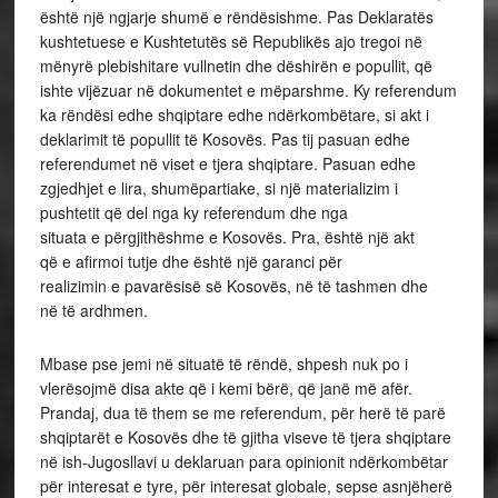
është një ngjarje shumë e rëndësishme. Pas Deklaratës
kushtetuese e Kushtetutës së Republikës ajo tregoi në
mënyrë plebishitare vullnetin dhe dëshirën e popullit, që
ishte vijëzuar në dokumentet e mëparshme. Ky referendum
ka rëndësi edhe shqiptare edhe ndërkombëtare, si akt i
deklarimit të popullit të Kosovës. Pas tij pasuan edhe
referendumet në viset e tjera shqiptare. Pasuan edhe
zgjedhjet e lira, shumëpartiake, si një materializim i
pushtetit që del nga ky referendum dhe nga
situata e përgjithëshme e Kosovës. Pra, është një akt
që e afirmoi tutje dhe është një garanci për
realizimin e pavarësisë së Kosovës, në të tashmen dhe
në të ardhmen.
Mbase pse jemi në situatë të rëndë, shpesh nuk po i
vlerësojmë disa akte që i kemi bërë, që janë më afër.
Prandaj, dua të them se me referendum, për herë të parë
shqiptarët e Kosovës dhe të gjitha viseve të tjera shqiptare
në ish-Jugosllavi u deklaruan para opinionit ndërkombëtar
për interesat e tyre, për interesat globale, sepse asnjëherë