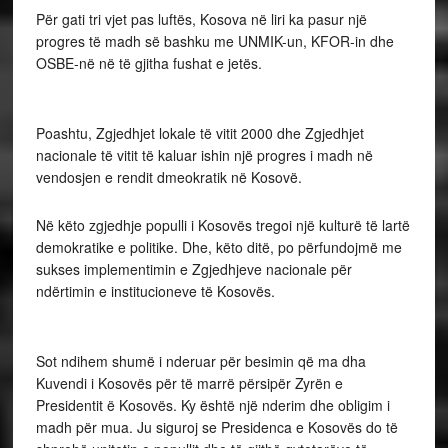
Për gati tri vjet pas luftës, Kosova në liri ka pasur një
progres të madh së bashku me UNMIK-un, KFOR-in dhe
OSBE-në në të gjitha fushat e jetës.
Poashtu, Zgjedhjet lokale të vitit 2000 dhe Zgjedhjet
nacionale të vitit të kaluar ishin një progres i madh në
vendosjen e rendit dmeokratik në Kosovë.
Në këto zgjedhje populli i Kosovës tregoi një kulturë të lartë
demokratike e politike. Dhe, këto ditë, po përfundojmë me
sukses implementimin e Zgjedhjeve nacionale për
ndërtimin e institucioneve të Kosovës.
Sot ndihem shumë i nderuar për besimin që ma dha
Kuvendi i Kosovës për të marrë përsipër Zyrën e
Presidentit ë Kosovës. Ky është një nderim dhe obligim i
madh për mua. Ju siguroj se Presidenca e Kosovës do të