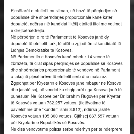
Pjesëtarët e etnitetit musliman, në bazë të përqindjes së
popullsisë dhe shpërndarjes proporcionale kanë katër
deputetë, ndërsa një kandidat i këtij etniteti fitoi me votimet
e drejtpërsëdrejta.
Në përbërjen e re të Parlamentit të Kosovës janë dy
deputetë të etnitetit turk, të cilët u zgjodhën si kandidatë të
Lidhjes Demokratike të Kosovës.
Në Parlamentin e Kosovës kanë mbetur 14 vende të
zbrazëta, të cilat sipas përqindjes së popullsisë së Kosovës
dhe shpërndarjes proporcionale të vendeve në Parlament
u takojnë pjesëtarëve të etnitetit serb dhe malazez.
Zgjedhjet për Kryetarin e Kosovës janë mbajtur në Kosovë
dhe jashtë saj, në vendet ku shqiptarët nga Kosova janë të
punësuar. Në Kosovë për Dr.Ibrahim Rugovën për Kryetar
të Kosovës votuan 762.257 votues, (fletëvotime të
pavlefshme dhe “kundër” ishin 3.812), ndërsa jashtë
Kosovës votuan 105.300 votues. Gjithsej 867.557 votuan
për Kryetarin e Republikës së Kosovës.
Në disa vendvotime policia serbe ndërhyri për të ndërprerë