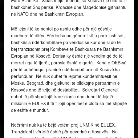
Euro Atlantike. Sipas meje, mendoj se Kosova një ditë to t’i
bashkohet Shqipërisë, Kroacisë dhe Maqedonisë gjithashtu
në NATO dhe në Bashkimin Evropian.
Më lejoni të komentoj po ashtu edhe për një çështje
madhore të ditës. Përderisa po qëndroj këtu para jush sot,
bashkësia ndërkombëtare po vendos se kur dhe si do të
bëj tranzicionin prej Kombeve të Bashkuara në Bashkimin
Evropian në Kosovë. Derisa ky është një vendim që do të
merret nga të tjerët, porosia është e qartë. Koha e OKB-së
për të udhëhequr praninë ndërkombëtare në Kosovë ka
përfunduar. Ne nuk duhet të lejomë kundërshtuesit në
Moskë, Beograd, dhe gjëkundi të bllokojnë përparimin e
Kosovës dhe të krijojnë destabilitet. Sekretari Gjeneral
duhet të përshpejtojë tranzicionin dhe duhet të lejojë
misionin e EULEX-it të fillojë operimet e plota sa më shpejtë
që është e mundur.
Ndërrimi nuk ka të bëjë vetëm prej UNMIK në EULEX.
Tranzicioni i vërtetë është për qeverinë e Kosovës. Ne