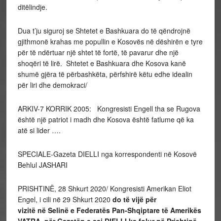
ditëlindje.
Dua t’ju siguroj se Shtetet e Bashkuara do të qëndrojnë
gjithmonë krahas me popullin e Kosovës në dëshirën e tyre
për të ndërtuar një shtet të fortë, të pavarur dhe një
shoqëri të lirë. Shtetet e Bashkuara dhe Kosova kanë
shumë gjëra të përbashkëta, përfshirë këtu edhe idealin
për liri dhe demokraci/
ARKIV-7 KORRIK 2005: Kongresisti Engell tha se Rugova
është një patriot i madh dhe Kosova është fatlume që ka
atë si lider ….
SPECIALE-Gazeta DIELLI nga korrespondenti në Kosovë
Behlul JASHARI
PRISHTINË, 28 Shkurt 2020/ Kongresisti Amerikan Eliot
Engel, i cili në 29 Shkurt 2020
do të vijë për
vizitë në Selinë e Federatës Pan-Shqiptare të Amerikës
VATRA, për Gazetën e saj DIELLI ka folur në Prishtinë