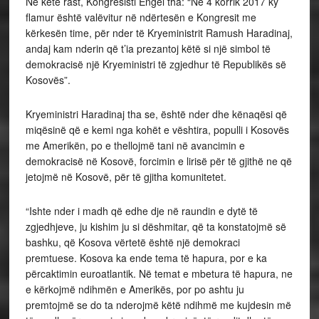
Në këtë rast, Kongresisti Engel tha: “Në 4 korrik 2017 ky
flamur është valëvitur në ndërtesën e Kongresit me
kërkesën time, për nder të Kryeministrit Ramush Haradinaj,
andaj kam nderin që t’ia prezantoj këtë si një simbol të
demokracisë një Kryeministri të zgjedhur të Republikës së
Kosovës”.
Kryeministri Haradinaj tha se, është nder dhe kënaqësi që
miqësinë që e kemi nga kohët e vështira, populli i Kosovës
me Amerikën, po e thellojmë tani në avancimin e
demokracisë në Kosovë, forcimin e lirisë për të gjithë ne që
jetojmë në Kosovë, për të gjitha komunitetet.
“Ishte nder i madh që edhe dje në raundin e dytë të
zgjedhjeve, ju kishim ju si dëshmitar, që ta konstatojmë së
bashku, që Kosova vërtetë është një demokraci
premtuese. Kosova ka ende tema të hapura, por e ka
përcaktimin euroatlantik. Në temat e mbetura të hapura, ne
e kërkojmë ndihmën e Amerikës, por po ashtu ju
premtojmë se do ta nderojmë këtë ndihmë me kujdesin më