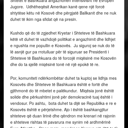
Shtetet e Bashkuara angazhohen intensivisht ne Evropën
Jugore. Udhëheqësit Amerikan kanë qene një forcë
shtytëse këtu në Kosovë dhe përgjatë Ballkanit dhe ne nuk
duhet të ikim nga sfidat që na presin.
Kushdo që do të zgjedhet Kryetar i Shteteve të Bashkuara
këtë vit duhet të vazhdojë politikat e angazhimit dhe lidhjet
e ngushta me popullin e Kosovës. Ju siguroj se nuk do të
lë asnjë gur pa rrotulluar për të siguruar se Presidenti i
Shteteve të Bashkuara do të forcojë miqësinë me Kosovën
dhe do ta sjellë miqësinë tonë në një epokë të re.
Por, komuniteti ndërkombëtar duhet ta kuptoj se lidhja mes
Kosovës dhe Shteteve të Bashkuara është e fortë dhe
gjithmonë do të mbetet e palëkundur. Miqësia jonë është
solide dhe përkushtimi jonë për demokracinë tuaj është i
vendosur. Po ashtu, bota duhet ta dijë se Republika e re e
Kosovës është e përjetshme. Ajo i është bashkangjitur
shteteve që duan lirinë dhe qëndron me krenari në rajonin
e shteteve rishtas të pavarura me synim në ardhmërinë