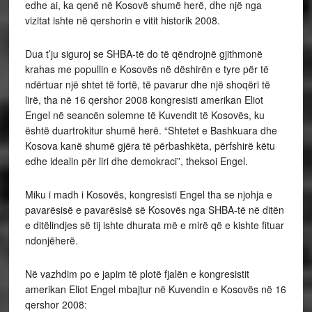
edhe ai, ka qenë në Kosovë shumë herë, dhe një nga
vizitat ishte në qershorin e vitit historik 2008.
Dua t’ju siguroj se SHBA-të do të qëndrojnë gjithmonë
krahas me popullin e Kosovës në dëshirën e tyre për të
ndërtuar një shtet të fortë, të pavarur dhe një shoqëri të
lirë, tha në 16 qershor 2008 kongresisti amerikan Eliot
Engel në seancën solemne të Kuvendit të Kosovës, ku
është duartrokitur shumë herë. “Shtetet e Bashkuara dhe
Kosova kanë shumë gjëra të përbashkëta, përfshirë këtu
edhe idealin për liri dhe demokraci”, theksoi Engel.
Miku i madh i Kosovës, kongresisti Engel tha se njohja e
pavarësisë e pavarësisë së Kosovës nga SHBA-të në ditën
e ditëlindjes së tij ishte dhurata më e mirë që e kishte fituar
ndonjëherë.
Në vazhdim po e japim të plotë fjalën e kongresistit
amerikan Eliot Engel mbajtur në Kuvendin e Kosovës në 16
qershor 2008: