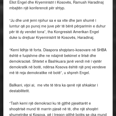
Eliot Engel dhe Kryeministri i Kosovës, Ramush Haradinaj
mbajtën një konferencë për shtyp.
“Ju dhe unë jemi njohur sa e sa vite dhe jam shumë i
lumtur që po punoj me juve për të bërë përparimin e duhur
për të dy vendet tona”, tha Kongresisti Amerikan Engel
duke iu drejtuar Kryeministrit të Kosovës, Haradinaj.
“Kemi lidhje të forta. Diaspora shqiptaro-kosovare në SHBA
është e fuqishme dhe ne ndajmë bekimet e lirisë dhe
demokracisë. Shtetet e Bashkuara janë vendi më i vjetër
demokratik në botë, ndërsa Kosova është një prej vendeve
më të reja demokratike në botë”, u shpreh Engel.
Ballkani, vijoi ai, me vite të tëra ka qenë një shkaktar i
destabilitetit.
“Tash kemi një demokraci ku të gjithë pjesëtarët e
shoqërisë mund të marrin pjesë në të, dhe një shoqëri
shumetnike si Kosova, që i tregon gjithë botës se çka mund