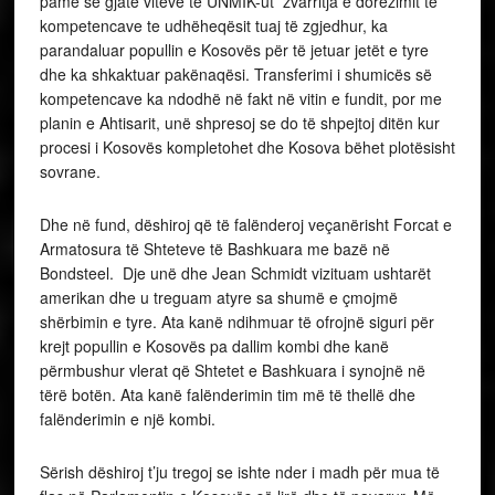
pamë se gjatë viteve të UNMIK-ut zvarritja e dorëzimit të
kompetencave te udhëheqësit tuaj të zgjedhur, ka
parandaluar popullin e Kosovës për të jetuar jetët e tyre
dhe ka shkaktuar pakënaqësi. Transferimi i shumicës së
kompetencave ka ndodhë në fakt në vitin e fundit, por me
planin e Ahtisarit, unë shpresoj se do të shpejtoj ditën kur
procesi i Kosovës kompletohet dhe Kosova bëhet plotësisht
sovrane.
Dhe në fund, dëshiroj që të falënderoj veçanërisht Forcat e
Armatosura të Shteteve të Bashkuara me bazë në
Bondsteel. Dje unë dhe Jean Schmidt vizituam ushtarët
amerikan dhe u treguam atyre sa shumë e çmojmë
shërbimin e tyre. Ata kanë ndihmuar të ofrojnë siguri për
krejt popullin e Kosovës pa dallim kombi dhe kanë
përmbushur vlerat që Shtetet e Bashkuara i synojnë në
tërë botën. Ata kanë falënderimin tim më të thellë dhe
falënderimin e një kombi.
Sërish dëshiroj t’ju tregoj se ishte nder i madh për mua të