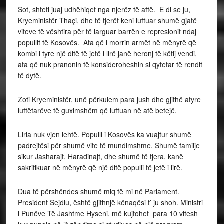
Sot, shteti juaj udhëhiqet nga njerëz të aftë. E di se ju,
Kryeministër Thaçi, dhe të tjerët keni luftuar shumë gjatë
viteve të vështira për të larguar barrën e represionit ndaj
popullit të Kosovës. Ata që i morrin armët në mënyrë që
kombi i tyre një ditë të jetë i lirë janë heronj të këtij vendi,
ata që nuk pranonin të konsideroheshin si qytetar të rendit
të dytë.
Zoti Kryeministër, unë përkulem para jush dhe gjithë atyre
luftëtarëve të guximshëm që luftuan në atë betejë.
Liria nuk vjen lehtë. Populli i Kosovës ka vuajtur shumë
padrejtësi për shumë vite të mundimshme. Shumë familje
sikur Jasharajt, Haradinajt, dhe shumë të tjera, kanë
sakrifikuar në mënyrë që një ditë populli të jetë i lirë.
Dua të përshëndes shumë miq të mi në Parlament.
President Sejdiu, është gjithnjë kënaqësi t’ ju shoh. Ministri
i Punëve Të Jashtme Hyseni, më kujtohet para 10 vitesh