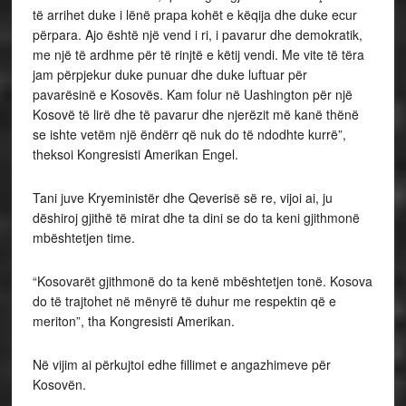
të arrihet duke i lënë prapa kohët e këqija dhe duke ecur
përpara. Ajo është një vend i ri, i pavarur dhe demokratik,
me një të ardhme për të rinjtë e këtij vendi. Me vite të tëra
jam përpjekur duke punuar dhe duke luftuar për
pavarësinë e Kosovës. Kam folur në Uashington për një
Kosovë të lirë dhe të pavarur dhe njerëzit më kanë thënë
se ishte vetëm një ëndërr që nuk do të ndodhte kurrë”,
theksoi Kongresisti Amerikan Engel.
Tani juve Kryeministër dhe Qeverisë së re, vijoi ai, ju
dëshiroj gjithë të mirat dhe ta dini se do ta keni gjithmonë
mbështetjen time.
“Kosovarët gjithmonë do ta kenë mbështetjen tonë. Kosova
do të trajtohet në mënyrë të duhur me respektin që e
meriton”, tha Kongresisti Amerikan.
Në vijim ai përkujtoi edhe fillimet e angazhimeve për
Kosovën.