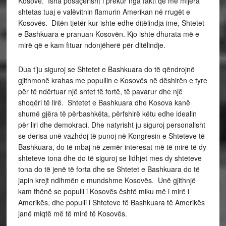
Kosovë. Isha posaçërisht i prekur nga fakti që me mijëra
shtetas tuaj e valëvitnin flamurin Amerikan në rrugët e
Kosovës. Ditën tjetër kur ishte edhe ditëlindja ime, Shtetet
e Bashkuara e pranuan Kosovën. Kjo ishte dhurata më e
mirë që e kam fituar ndonjëherë për ditëlindje.
Dua t’ju siguroj se Shtetet e Bashkuara do të qëndrojnë
gjithmonë krahas me popullin e Kosovës në dëshirën e tyre
për të ndërtuar një shtet të fortë, të pavarur dhe një
shoqëri të lirë. Shtetet e Bashkuara dhe Kosova kanë
shumë gjëra të përbashkëta, përfshirë këtu edhe idealin
për liri dhe demokraci. Dhe natyrisht ju siguroj personalisht
se derisa unë vazhdoj të punoj në Kongresin e Shteteve të
Bashkuara, do të mbaj në zemër interesat më të mirë të dy
shteteve tona dhe do të siguroj se lidhjet mes dy shteteve
tona do të jenë të forta dhe se Shtetet e Bashkuara do të
japin krejt ndihmën e mundshme Kosovës. Unë gjithnjë
kam thënë se populli i Kosovës është miku më i mirë i
Amerikës, dhe populli i Shteteve të Bashkuara të Amerikës
janë miqtë më të mirë të Kosovës.