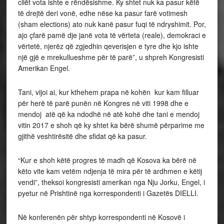
cilët vota ishte e rëndësishme. Ky shtet nuk ka pasur këtë
të drejtë deri vonë, edhe nëse ka pasur farë votimesh
(sham elections) ato nuk kanë pasur fuqi të ndryshimit. Por,
ajo çfarë pamë dje janë vota të vërteta (reale), demokraci e
vërtetë, njerëz që zgjedhin qeverisjen e tyre dhe kjo ishte
një gjë e mrekullueshme për të parë”, u shpreh Kongresisti
Amerikan Engel.
Tani, vijoi ai, kur kthehem prapa në kohën kur kam filluar
për herë të parë punën në Kongres në viti 1998 dhe e
mendoj atë që ka ndodhë në atë kohë dhe tani e mendoj
vitin 2017 e shoh që ky shtet ka bërë shumë përparime me
gjithë veshtirësitë dhe sfidat që ka pasur.
“Kur e shoh këtë progres të madh që Kosova ka bërë në
këto vite kam vetëm ndjenja të mira për të ardhmen e këtij
vendi”, theksoi kongresisti amerikan nga Nju Jorku, Engel, i
pyetur në Prishtinë nga korrespondenti i Gazetës DIELLI.
Në konferenën për shtyp korrespondenti në Kosovë i