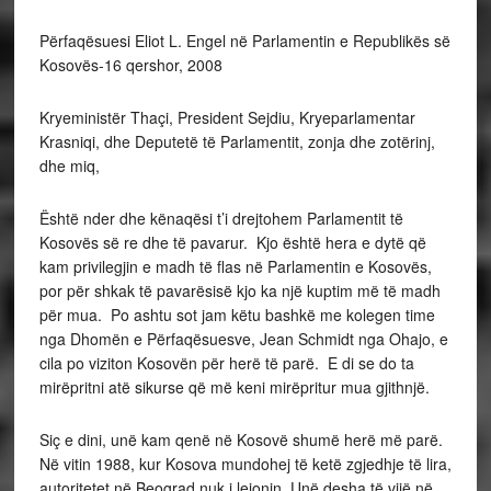
Përfaqësuesi Eliot L. Engel në Parlamentin e Republikës së
Kosovës-16 qershor, 2008
Kryeministër Thaçi, President Sejdiu, Kryeparlamentar
Krasniqi, dhe Deputetë të Parlamentit, zonja dhe zotërinj,
dhe miq,
Është nder dhe kënaqësi t’i drejtohem Parlamentit të
Kosovës së re dhe të pavarur. Kjo është hera e dytë që
kam privilegjin e madh të flas në Parlamentin e Kosovës,
por për shkak të pavarësisë kjo ka një kuptim më të madh
për mua. Po ashtu sot jam këtu bashkë me kolegen time
nga Dhomën e Përfaqësuesve, Jean Schmidt nga Ohajo, e
cila po viziton Kosovën për herë të parë. E di se do ta
mirëpritni atë sikurse që më keni mirëpritur mua gjithnjë.
Siç e dini, unë kam qenë në Kosovë shumë herë më parë.
Në vitin 1988, kur Kosova mundohej të ketë zgjedhje të lira,
autoritetet në Beograd nuk i lejonin. Unë desha të vijë në