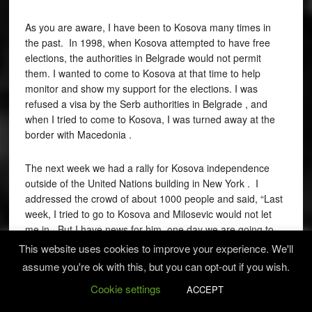
As you are aware, I have been to Kosova many times in
the past. In 1998, when Kosova attempted to have free
elections, the authorities in Belgrade would not permit
them. I wanted to come to Kosova at that time to help
monitor and show my support for the elections. I was
refused a visa by the Serb authorities in Belgrade , and
when I tried to come to Kosova, I was turned away at the
border with Macedonia .
The next week we had a rally for Kosova independence
outside of the United Nations building in New York . I
addressed the crowd of about 1000 people and said, “Last
week, I tried to go to Kosova and Milosevic would not let
me in. But I have news for him, one day we are going to
be in a free and independent Kosova and we’re not going
This website uses cookies to improve your experience. We'll
to let him in.”
assume you're ok with this, but you can opt-out if you wish.
Cookie settings
ACCEPT
Well, my friends, we are in a free and independent Kosova,
and Milosevic, for all the reasons you know, is not coming