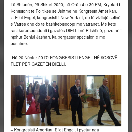
Të Shtunën, 29 Shkurt 2020, në Orën 4 e 30 PM, Kryetari i
Komisionit të Politikës së Jshtme në Kongresin Amerikan,
z. Eliot Engel, kongresisti i New York-ut, do të vizitojë selinë
e Vatrës dhe do të bashkëbisedojë me vatranët. Me këtë
rast korerspondenti i gazetës DIELLI në Prishtinë, gazetari i
njohur Behlul Jashari, ka përgatitur specialen e më
poshtme:
-Në 20 Nëntor 2017: KONGRESISTI ENGEL NË KOSOVË
FLET PËR GAZETËN DIELLI.
– Kongresisti Amerikan Eliot Engel, i pyetur nga