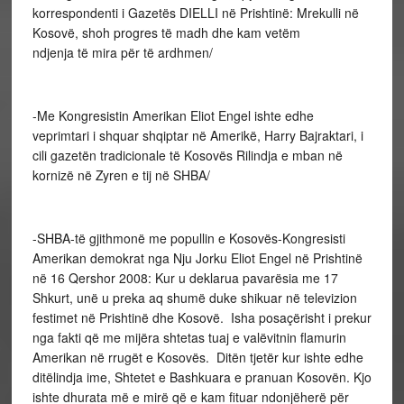
korrespondenti i Gazetës DIELLI në Prishtinë: Mrekulli në
Kosovë, shoh progres të madh dhe kam vetëm
ndjenja të mira për të ardhmen/
-Me Kongresistin Amerikan Eliot Engel ishte edhe
veprimtari i shquar shqiptar në Amerikë, Harry Bajraktari, i
cili gazetën tradicionale të Kosovës Rilindja e mban në
kornizë në Zyren e tij në SHBA/
-SHBA-të gjithmonë me popullin e Kosovës-Kongresisti
Amerikan demokrat nga Nju Jorku Eliot Engel në Prishtinë
në 16 Qershor 2008: Kur u deklarua pavarësia me 17
Shkurt, unë u preka aq shumë duke shikuar në televizion
festimet në Prishtinë dhe Kosovë. Isha posaçërisht i prekur
nga fakti që me mijëra shtetas tuaj e valëvitnin flamurin
Amerikan në rrugët e Kosovës. Ditën tjetër kur ishte edhe
ditëlindja ime, Shtetet e Bashkuara e pranuan Kosovën. Kjo
ishte dhurata më e mirë që e kam fituar ndonjëherë për