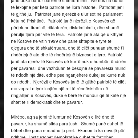
janë duke bartur barrën e shtetformimit. Ne nuk na duhet
të lexojmë për këta patriotë në libra historie. Patriotët jeni
të gjithë ju. Patriotët janë njerëzit e ulur sot në parlament
këtu në Prishtinë. Patriotë janë njerëzit e Kosovës që
përjetuan tiraninë, diktaturën, diskriminimin, dhe shumë
përulje tjera për vite të tëra. Patriotë janë ata që u kthyen
në Kosovë në vitin 1999 dhe panë shtëpitë e tyre të
djegura dhe të shkatërruara, dhe të cilët punuan shumë t’i
rindërtojnë ato dhe të rindërtojnë bizneset e tyre. Patriotë
janë ata njerëz të Kosovës që kurrë nuk e humbën ëndrrën
për pavarësi, dhe vazhduan të besojnë se pavarësia mund
të ndodh një ditë, edhe pse nganjëherë dukej se kurrë nuk
do ndodh. Njerëzit e Kosovës janë të gjithë patriotë të cilët
me veprat e tyre luajtën një rol të rëndësishëm në
ringjalljen e Kosovës, duke e bërë të mundur që të ketë një
shtet të ri demokratik dhe të pavarur.
Mirëpo, aq sa jemi të lumtur në Kosovën e lirë dhe të
pavarur, ka shumë sfida para jush. Shumë punë duhet të
bëhet dhe puna e madhe ju pret. Ekonomia ka nevojë për
ndihmë. Institucionet demokratike duhet të forcohen.