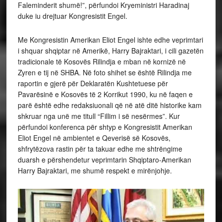
Faleminderit shumë!”, përfundoi Kryeministri Haradinaj
duke iu drejtuar Kongresistit Engel.
Me Kongresistin Amerikan Eliot Engel ishte edhe veprimtari
i shquar shqiptar në Amerikë, Harry Bajraktari, i cili gazetën
tradicionale të Kosovës Rilindja e mban në kornizë në
Zyren e tij në SHBA. Në foto shihet se është Rilindja me
raportin e gjerë për Deklaratën Kushtetuese për
Pavarësinë e Kosovës të 2 Korrikut 1990, ku në faqen e
parë është edhe redaksiuonali që në atë ditë historike kam
shkruar nga unë me titull “Fillim i së nesërmes”. Kur
përfundoi konferenca për shtyp e Kongresistit Amerikan
Eliot Engel në ambientet e Qeverisë së Kosovës,
shfrytëzova rastin për ta takuar edhe me shtrëngime
duarsh e përshendetur veprimtarin Shqiptaro-Amerikan
Harry Bajraktari, me shumë respekt e mirënjohje.