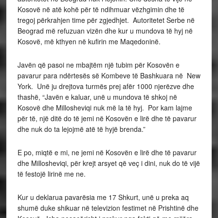
Kosovë në atë kohë për të ndihmuar vëzhgimin dhe të
tregoj përkrahjen time për zgjedhjet. Autoritetet Serbe në
Beograd më refuzuan vizën dhe kur u mundova të hyj në
Kosovë, më kthyen në kufirin me Maqedoninë.
Javën që pasoi ne mbajtëm një tubim për Kosovën e
pavarur para ndërtesës së Kombeve të Bashkuara në New
York. Unë ju drejtova turmës prej afër 1000 njerëzve dhe
thashë, “Javën e kaluar, unë u mundova të shkoj në
Kosovë dhe Millosheviqi nuk më la të hyj. Por kam lajme
për të, një ditë do të jemi në Kosovën e lirë dhe të pavarur
dhe nuk do ta lejojmë atë të hyjë brenda.”
E po, miqtë e mi, ne jemi në Kosovën e lirë dhe të pavarur
dhe Millosheviqi, për krejt arsyet që veç i dini, nuk do të vijë
të festojë lirinë me ne.
Kur u deklarua pavarësia me 17 Shkurt, unë u preka aq
shumë duke shikuar në televizion festimet në Prishtinë dhe