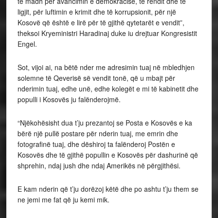
të madh për avancimin e demokracisë, të rendit dhe të
ligjit, për luftimin e krimit dhe të korrupsionit, për një
Kosovë që është e lirë për të gjithë qytetarët e vendit”,
theksoi Kryeministri Haradinaj duke iu drejtuar Kongresistit
Engel.
Sot, vijoi ai, na bëtë nder me adresimin tuaj në mbledhjen
solemne të Qeverisë së vendit tonë, që u mbajt për
nderimin tuaj, edhe unë, edhe kolegët e mi të kabinetit dhe
populli i Kosovës ju falënderojmë.
“Njëkohësisht dua t’ju prezantoj se Posta e Kosovës e ka
bërë një pullë postare për nderin tuaj, me emrin dhe
fotografinë tuaj, dhe dëshiroj ta falënderoj Postën e
Kosovës dhe të gjithë popullin e Kosovës për dashurinë që
shprehin, ndaj jush dhe ndaj Amerikës në përgjithësi.
E kam nderin që t’ju dorëzoj këtë dhe po ashtu t’ju them se
ne jemi me fat që ju kemi mik.