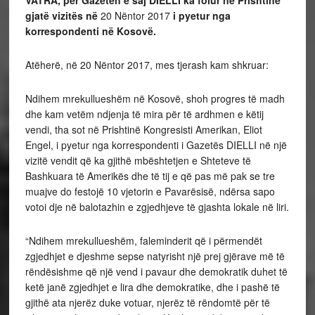
gjatë vizitës në
20 Nëntor 2017
i pyetur nga
korrespondenti në Kosovë.
Atëherë, në 20 Nëntor 2017, mes tjerash kam shkruar:
Ndihem mrekullueshëm në Kosovë, shoh progres të madh
dhe kam vetëm ndjenja të mira për të ardhmen e këtij
vendi, tha sot në Prishtinë Kongresisti Amerikan, Eliot
Engel, i pyetur nga korrespondenti i Gazetës DIELLI në një
vizitë vendit që ka gjithë mbështetjen e Shteteve të
Bashkuara të Amerikës dhe të tij e që pas më pak se tre
muajve do festojë 10 vjetorin e Pavarësisë, ndërsa sapo
votoi dje në balotazhin e zgjedhjeve të gjashta lokale në liri.
“Ndihem mrekullueshëm, faleminderit që i përmendët
zgjedhjet e djeshme sepse natyrisht një prej gjërave më të
rëndësishme që një vend i pavaur dhe demokratik duhet të
ketë janë zgjedhjet e lira dhe demokratike, dhe i pashë të
gjithë ata njerëz duke votuar, njerëz të rëndomtë për të