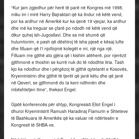
“Kur jam zgjedhur për herë të parë në Kongres më 1998,
miku im i mirë Harry Bajraktari që ka lindur në këtë vend,
por ka ardhur në Amerikë kur ka qenë 19 vjeçar, ka ardhur
dhe më ka treguar se çfarë po ndodh në këtë vend që
dikur quhej ish-Jugosllavi. Dhe sa më shumë që
hulumtonim, e pash që dëshiroj të isha pjesë e kësaj lufte
dhe filluam që t’i njoftojmë kolegët e mi, një nga një.
Filluam me gjithë ato gjëra që i kishim atëherë, por njerëzit
gjithmonë e thoshin se kurrë nuk do të ndodhte liria. Tash
kjo ka ndodhur dhe i përgëzoj të gjithë qytetarët e Kosovës,
Kryeministrin dhe gjithë të tjerët që janë këtu dhe që janë
në Qeveri, se gjithmonë do ta keni ndihmën dhe
mbështetjen time”, theksoi Engel.
Gjatë konferencës për shtyp, Kongresisti Eliot Engel i
dhuroi Kryeministrit Ramush Haradinaj Flamurin e Shteteve
të Bashkuara të Amerikës që ka valuar në ndërtesën e
Kongresit të SHBA-ve.