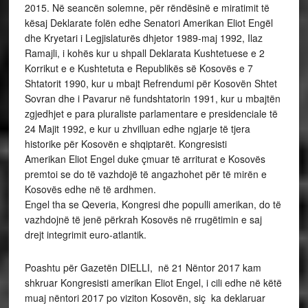
2015. Në seancën solemne, për rëndësinë e miratimit të
kësaj Deklarate folën edhe Senatori Amerikan Eliot Engël
dhe Kryetari i Legjislaturës dhjetor 1989-maj 1992, Ilaz
Ramajli, i kohës kur u shpall Deklarata Kushtetuese e 2
Korrikut e e Kushtetuta e Republikës së Kosovës e 7
Shtatorit 1990, kur u mbajt Refrendumi për Kosovën Shtet
Sovran dhe i Pavarur në fundshtatorin 1991, kur u mbajtën
zgjedhjet e para pluraliste parlamentare e presidenciale të
24 Majit 1992, e kur u zhvilluan edhe ngjarje të tjera
historike për Kosovën e shqiptarët. Kongresisti
Amerikan Eliot Engel duke çmuar të arriturat e Kosovës
premtoi se do të vazhdojë të angazhohet për të mirën e
Kosovës edhe në të ardhmen.
Engel tha se Qeveria, Kongresi dhe populli amerikan, do të
vazhdojnë të jenë përkrah Kosovës në rrugëtimin e saj
drejt integrimit euro-atlantik.
Poashtu për Gazetën DIELLI, në 21 Nëntor 2017 kam
shkruar Kongresisti amerikan Eliot Engel, i cili edhe në këtë
muaj nëntori 2017 po viziton Kosovën, siç ka deklaruar