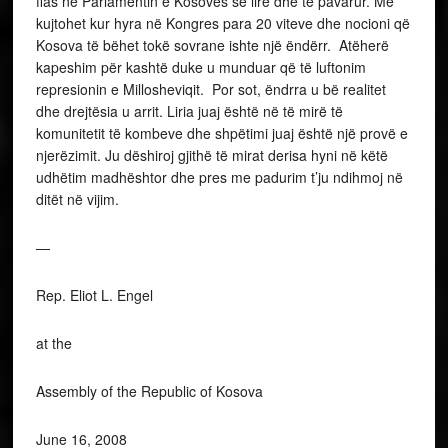
flas në Parlamentin e Kosovës së lirë dhe të pavarur. Më
kujtohet kur hyra në Kongres para 20 viteve dhe nocioni që
Kosova të bëhet tokë sovrane ishte një ëndërr. Atëherë
kapeshim për kashtë duke u munduar që të luftonim
represionin e Millosheviqit. Por sot, ëndrra u bë realitet
dhe drejtësia u arrit. Liria juaj është në të mirë të
komunitetit të kombeve dhe shpëtimi juaj është një provë e
njerëzimit. Ju dëshiroj gjithë të mirat derisa hyni në këtë
udhëtim madhështor dhe pres me padurim t’ju ndihmoj në
ditët në vijim.
—
Rep. Eliot L. Engel
at the
Assembly of the Republic of Kosova
June 16, 2008