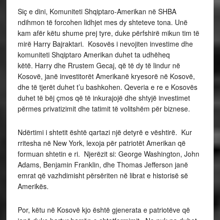
Siç e dini, Komuniteti Shqiptaro-Amerikan në SHBA
ndihmon të forcohen lidhjet mes dy shteteve tona. Unë
kam afër këtu shume prej tyre, duke përfshirë mikun tim të
mirë Harry Bajraktari. Kosovës i nevojiten investime dhe
komuniteti Shqiptaro Amerikan duhet ta udhëheq
këtë. Harry dhe Rrustem Gecaj, që të dy të lindur në
Kosovë, janë investitorët Amerikanë kryesorë në Kosovë,
dhe të tjerët duhet t’u bashkohen. Qeveria e re e Kosovës
duhet të bëj çmos që të inkurajojë dhe shtyjë investimet
përmes privatizimit dhe tatimit të volitshëm për biznese.
Ndërtimi i shtetit është qartazi një detyrë e vështirë. Kur
rritesha në New York, lexoja për patriotët Amerikan që
formuan shtetin e ri. Njerëzit si: George Washington, John
Adams, Benjamin Franklin, dhe Thomas Jefferson janë
emrat që vazhdimisht përsëriten në librat e historisë së
Amerikës.
Por, këtu në Kosovë kjo është gjenerata e patriotëve që