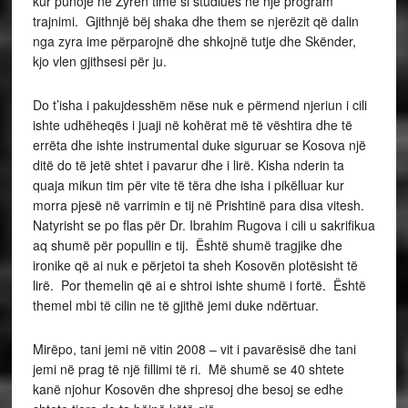
kur punoje në Zyrën time si studiues në një program
trajnimi. Gjithnjë bëj shaka dhe them se njerëzit që dalin
nga zyra ime përparojnë dhe shkojnë tutje dhe Skënder,
kjo vlen gjithsesi për ju.
Do t’isha i pakujdesshëm nëse nuk e përmend njeriun i cili
ishte udhëheqës i juaji në kohërat më të vështira dhe të
errëta dhe ishte instrumental duke siguruar se Kosova një
ditë do të jetë shtet i pavarur dhe i lirë. Kisha nderin ta
quaja mikun tim për vite të tëra dhe isha i pikëlluar kur
morra pjesë në varrimin e tij në Prishtinë para disa vitesh.
Natyrisht se po flas për Dr. Ibrahim Rugova i cili u sakrifikua
aq shumë për popullin e tij. Është shumë tragjike dhe
ironike që ai nuk e përjetoi ta sheh Kosovën plotësisht të
lirë. Por themelin që ai e shtroi ishte shumë i fortë. Është
themel mbi të cilin ne të gjithë jemi duke ndërtuar.
Mirëpo, tani jemi në vitin 2008 – vit i pavarësisë dhe tani
jemi në prag të një fillimi të ri. Më shumë se 40 shtete
kanë njohur Kosovën dhe shpresoj dhe besoj se edhe