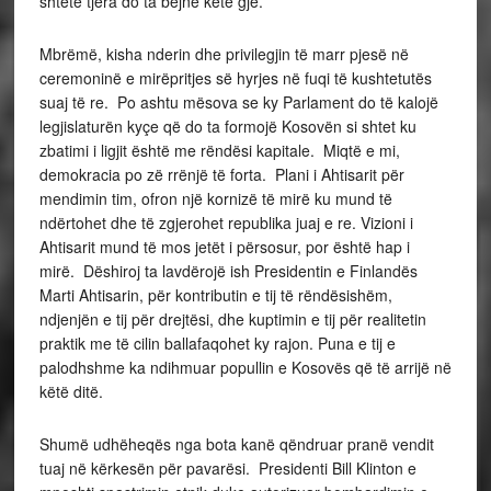
shtete tjera do ta bëjnë këtë gjë.
Mbrëmë, kisha nderin dhe privilegjin të marr pjesë në
ceremoninë e mirëpritjes së hyrjes në fuqi të kushtetutës
suaj të re. Po ashtu mësova se ky Parlament do të kalojë
legjislaturën kyçe që do ta formojë Kosovën si shtet ku
zbatimi i ligjit është me rëndësi kapitale. Miqtë e mi,
demokracia po zë rrënjë të forta. Plani i Ahtisarit për
mendimin tim, ofron një kornizë të mirë ku mund të
ndërtohet dhe të zgjerohet republika juaj e re. Vizioni i
Ahtisarit mund të mos jetët i përsosur, por është hap i
mirë. Dëshiroj ta lavdërojë ish Presidentin e Finlandës
Marti Ahtisarin, për kontributin e tij të rëndësishëm,
ndjenjën e tij për drejtësi, dhe kuptimin e tij për realitetin
praktik me të cilin ballafaqohet ky rajon. Puna e tij e
palodhshme ka ndihmuar popullin e Kosovës që të arrijë në
këtë ditë.
Shumë udhëheqës nga bota kanë qëndruar pranë vendit
tuaj në kërkesën për pavarësi. Presidenti Bill Klinton e