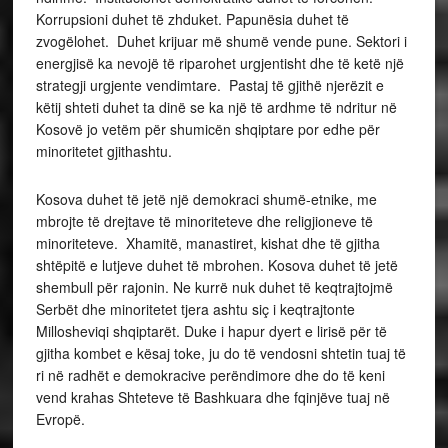
Korrupsioni duhet të zhduket. Papunësia duhet të
zvogëlohet. Duhet krijuar më shumë vende pune. Sektori i
energjisë ka nevojë të riparohet urgjentisht dhe të ketë një
strategji urgjente vendimtare. Pastaj të gjithë njerëzit e
këtij shteti duhet ta dinë se ka një të ardhme të ndritur në
Kosovë jo vetëm për shumicën shqiptare por edhe për
minoritetet gjithashtu.
Kosova duhet të jetë një demokraci shumë-etnike, me
mbrojte të drejtave të minoriteteve dhe religjioneve të
minoriteteve. Xhamitë, manastiret, kishat dhe të gjitha
shtëpitë e lutjeve duhet të mbrohen. Kosova duhet të jetë
shembull për rajonin. Ne kurrë nuk duhet të keqtrajtojmë
Serbët dhe minoritetet tjera ashtu siç i keqtrajtonte
Millosheviqi shqiptarët. Duke i hapur dyert e lirisë për të
gjitha kombet e kësaj toke, ju do të vendosni shtetin tuaj të
ri në radhët e demokracive perëndimore dhe do të keni
vend krahas Shteteve të Bashkuara dhe fqinjëve tuaj në
Evropë.