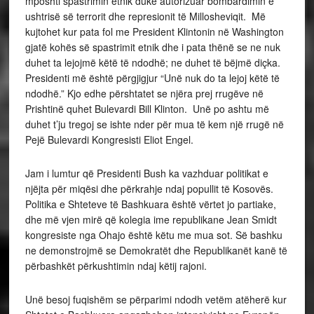
mposhti spastrimin etnik duke autorizuar bombardimin e
ushtrisë së terrorit dhe represionit të Millosheviqit. Më
kujtohet kur pata fol me President Klintonin në Washington
gjatë kohës së spastrimit etnik dhe i pata thënë se ne nuk
duhet ta lejojmë këtë të ndodhë; ne duhet të bëjmë diçka.
Presidenti më është përgjigjur “Unë nuk do ta lejoj këtë të
ndodhë.” Kjo edhe përshtatet se njëra prej rrugëve në
Prishtinë quhet Bulevardi Bill Klinton. Unë po ashtu më
duhet t’ju tregoj se ishte nder për mua të kem një rrugë në
Pejë Bulevardi Kongresisti Eliot Engel.
Jam i lumtur që Presidenti Bush ka vazhduar politikat e
njëjta për miqësi dhe përkrahje ndaj popullit të Kosovës.
Politika e Shteteve të Bashkuara është vërtet jo partiake,
dhe më vjen mirë që kolegia ime republikane Jean Smidt
kongresiste nga Ohajo është këtu me mua sot. Së bashku
ne demonstrojmë se Demokratët dhe Republikanët kanë të
përbashkët përkushtimin ndaj këtij rajoni.
Unë besoj fuqishëm se përparimi ndodh vetëm atëherë kur