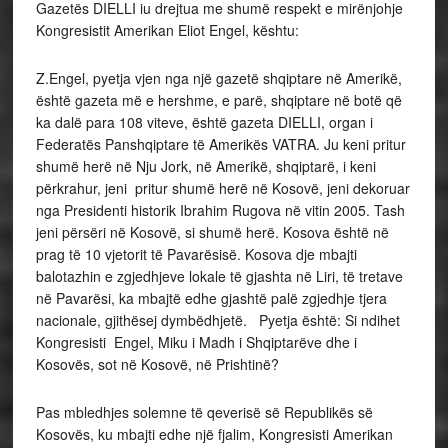
Gazetës DIELLI iu drejtua me shumë respekt e mirënjohje
Kongresistit Amerikan Eliot Engel, kështu:
Z.Engel, pyetja vjen nga një gazetë shqiptare në Amerikë,
është gazeta më e hershme, e parë, shqiptare në botë që
ka dalë para 108 viteve, është gazeta DIELLI, organ i
Federatës Panshqiptare të Amerikës VATRA. Ju keni pritur
shumë herë në Nju Jork, në Amerikë, shqiptarë, i keni
përkrahur, jeni pritur shumë herë në Kosovë, jeni dekoruar
nga Presidenti historik Ibrahim Rugova në vitin 2005. Tash
jeni përsëri në Kosovë, si shumë herë. Kosova është në
prag të 10 vjetorit të Pavarësisë. Kosova dje mbajti
balotazhin e zgjedhjeve lokale të gjashta në Liri, të tretave
në Pavarësi, ka mbajtë edhe gjashtë palë zgjedhje tjera
nacionale, gjithësej dymbëdhjetë. Pyetja është: Si ndihet
Kongresisti Engel, Miku i Madh i Shqiptarëve dhe i
Kosovës, sot në Kosovë, në Prishtinë?
Pas mbledhjes solemne të qeverisë së Republikës së
Kosovës, ku mbajti edhe një fjalim, Kongresisti Amerikan