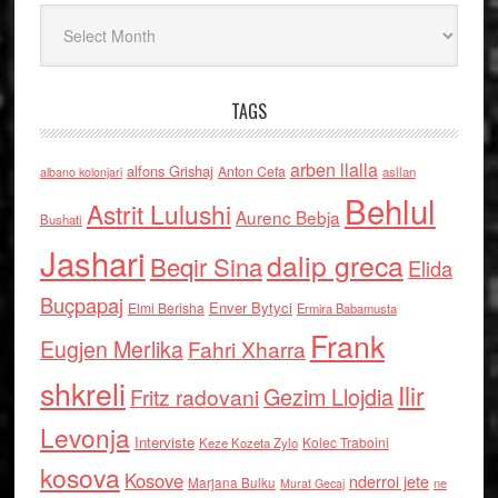
Arkiv
TAGS
arben llalla
alfons Grishaj
Anton Cefa
asllan
albano kolonjari
Behlul
Astrit Lulushi
Aurenc Bebja
Bushati
Jashari
dalip greca
Beqir Sina
Elida
Buçpapaj
Enver Bytyci
Elmi Berisha
Ermira Babamusta
Frank
Eugjen Merlika
Fahri Xharra
shkreli
Ilir
Gezim Llojdia
Fritz radovani
Levonja
Interviste
Kolec Traboini
Keze Kozeta Zylo
kosova
Kosove
nderroi jete
Marjana Bulku
ne
Murat Gecaj