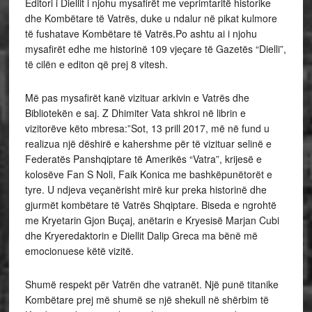
Editori i Diellit i njohu mysafirët me veprimtaritë historike
dhe Kombëtare të Vatrës, duke u ndalur në pikat kulmore
të fushatave Kombëtare të Vatrës.Po ashtu ai i njohu
mysafirët edhe me historinë 109 vjeçare të Gazetës “Dielli”,
të cilën e editon që prej 8 vitesh.
Më pas mysafirët kanë vizituar arkivin e Vatrës dhe
Bibliotekën e saj. Z Dhimiter Vata shkroi në librin e
vizitorëve këto mbresa:”Sot, 13 prill 2017, më në fund u
realizua një dëshirë e kahershme për të vizituar selinë e
Federatës Panshqiptare të Amerikës “Vatra”, krijesë e
kolosëve Fan S Noli, Faik Konica me bashkëpunëtorët e
tyre. U ndjeva veçanërisht mirë kur preka historinë dhe
gjurmët kombëtare të Vatrës Shqiptare. Biseda e ngrohtë
me Kryetarin Gjon Buçaj, anëtarin e Kryesisë Marjan Cubi
dhe Kryeredaktorin e Diellit Dalip Greca ma bënë më
emocionuese këtë vizitë.
Shumë respekt për Vatrën dhe vatranët. Një punë titanike
Kombëtare prej më shumë se një shekull në shërbim të