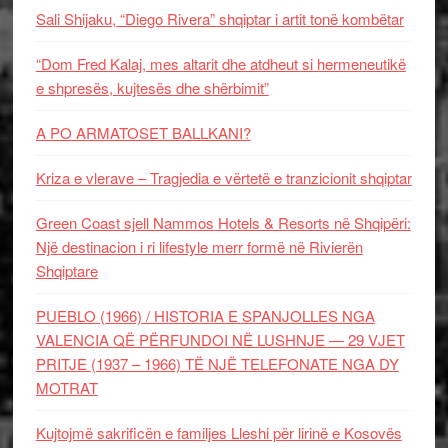
Sali Shijaku, “Diego Rivera” shqiptar i artit tonë kombëtar
“Dom Fred Kalaj, mes altarit dhe atdheut si hermeneutikë
e shpresës, kujtesës dhe shërbimit”
A PO ARMATOSET BALLKANI?
Kriza e vlerave – Tragjedia e vërtetë e tranzicionit shqiptar
Green Coast sjell Nammos Hotels & Resorts në Shqipëri:
Një destinacion i ri lifestyle merr formë në Rivierën
Shqiptare
PUEBLO (1966) / HISTORIA E SPANJOLLES NGA
VALENCIA QË PËRFUNDOI NË LUSHNJE — 29 VJET
PRITJE (1937 – 1966) TË NJË TELEFONATE NGA DY
MOTRAT
Kujtojmë sakrificën e familjes Lleshi për lirinë e Kosovës