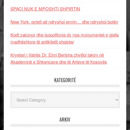
SPAÇI NUK E MPOSHTI SHPIRTIN
New York, qyteti që ndryshoi emrin… dhe ndryshoi botën
Kodi zakonor dhe isopolifonia dy nga monumentet e gjalla
madhështore të antikitetit shqiptar
Kryetari i Vatrës Dr. Elmi Berisha zhvilloi takim në
Akademinë e Shkencave dhe të Arteve të Kosovës
KATEGORITË
Kategoritë
ARKIV