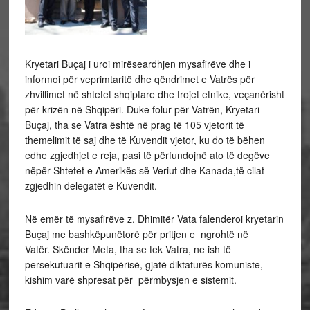
Kryetari Buçaj i uroi mirëseardhjen mysafirëve dhe i
informoi për veprimtaritë dhe qëndrimet e Vatrës për
zhvillimet në shtetet shqiptare dhe trojet etnike, veçanërisht
për krizën në Shqipëri. Duke folur për Vatrën, Kryetari
Buçaj, tha se Vatra është në prag të 105 vjetorit të
themelimit të saj dhe të Kuvendit vjetor, ku do të bëhen
edhe zgjedhjet e reja, pasi të përfundojnë ato të degëve
nëpër Shtetet e Amerikës së Veriut dhe Kanada,të cilat
zgjedhin delegatët e Kuvendit.
Në emër të mysafirëve z. Dhimitër Vata falenderoi kryetarin
Buçaj me bashkëpunëtorë për pritjen e ngrohtë në
Vatër. Skënder Meta, tha se tek Vatra, ne ish të
persekutuarit e Shqipërisë, gjatë diktaturës komuniste,
kishim varë shpresat për përmbysjen e sistemit.