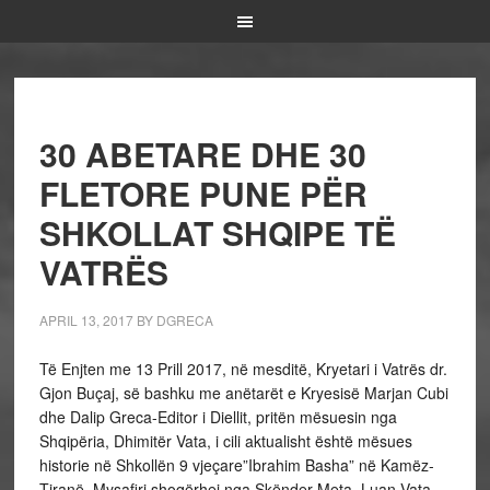
30 ABETARE DHE 30
FLETORE PUNE PËR
SHKOLLAT SHQIPE TË
VATRËS
APRIL 13, 2017
BY
DGRECA
Të Enjten me 13 Prill 2017, në mesditë, Kryetari i Vatrës dr.
Gjon Buçaj, së bashku me anëtarët e Kryesisë Marjan Cubi
dhe Dalip Greca-Editor i Diellit, pritën mësuesin nga
Shqipëria, Dhimitër Vata, i cili aktualisht është mësues
historie në Shkollën 9 vjeçare”Ibrahim Basha” në Kamëz-
Tiranë. Mysafiri shoqërhej nga Skënder Meta, Luan Vata