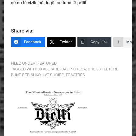
që do të vizitojnë degët ne fund të prillit.
Share via:
Facebook
Twitter
Copy Link
More
FILED UNDER:
FEATURED
TAGGED WITH:
30 ABETARE
,
DALIP GRECA
,
DHE 30 FLETORE
PUNE PËR SHKOLLAT SHQIPE
,
TE VATRES