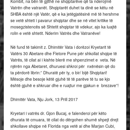
Kombit, na bën të gjithë ne shqiptarëve që ta nderojmë
Vatrën dhe vatranët. Shqiptarët duhet ta dinë se këtu në
SHBA është një Vatër, që e ka jetëgjatësinë më të hershme
se vetë shteti i pavarur shqiptar dhe se në vitet kritike të
mosegzistencës së Shtetit shqiptar të vdekur, ajo ka luajtë
rolin e vetë shtetit. Nderim Vatrës dhe Vatranëve!
Në fund të takimit z. Dhimitër Vata i dorëzoi Kryetarit të
Vatërs 30 Abetare dhe Fletore Pune për shkollat shqipe të
Vatrës, të cilat ai i kishte blerë me shpenzimet e veta. Në
njërën nga Abetaret, dhuruesi shkroi për nxënësin që do
ta përdorë librin:” Dhuratë për ty, o bir/ bijë Shqiptari!
Mësoje dhe besoje këtë gjuhë të të parëve të tu se kjo
është gjuhë e shkruar dhe e ruajtur me gjakun e brezave”!
Dhimitër Vata, Nju Jork, 13 Prill 2017
Kryetari i vatrës dr. Gjon Bucaj, e falenderoi për këto
dhurata të cmuara, të cilat do dërgohen shumë shpejt drejt
shkollave shqipe në Florida nga vetë ai dhe Marjan Cubi,