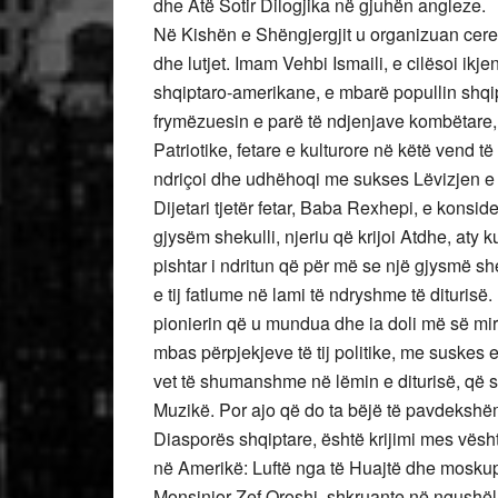
dhe Atë Sotir Dilogjika në gjuhën angleze.
Në Kishën e Shëngjergjit u organizuan ceremo
dhe lutjet. Imam Vehbi Ismaili, e cilësoi ikjen
shqiptaro-amerikane, e mbarë popullin shqi
frymëzuesin e parë të ndjenjave kombëtare
Patriotike, fetare e kulturore në këtë vend t
ndriçoi dhe udhëhoqi me sukses Lëvizjen
Dijetari tjetër fetar, Baba Rexhepi, e konside
gjysëm shekulli, njeriu që krijoi Atdhe, aty ku
pishtar i ndritun që për më se një gjysmë she
e tij fatlume në lami të ndryshme të diturisë
pionierin që u mundua dhe ia doli më së miri
mbas përpjekjeve të tij politike, me suskes e
vet të shumanshme në lëmin e diturisë, që spi
Muzikë. Por ajo që do ta bëjë të pavdekshë
Diasporës shqiptare, është krijimi mes vësh
në Amerikë: Luftë nga të Huajtë dhe moskupt
Monsinjor Zef Oroshi, shkruante në ngushëll