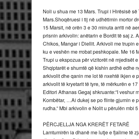
Noli u shua me 13 Mars. Trupi i Hirësisë së 
Mars.Shoqëruesi i tij në udhëtimin mortor dr
15 Marsit, në orën 3 e 30 minuta arriti në ae
prisnin arkivolin: anëtarin e Bordit të saj z
Chikos, Mangar i Diellit. Arkivoli me trupin
ku e veshën me rrobat peshkopale. Me 16 Ma
Trupi u ekspozua për vizitorët në mjedisët 
Shqiptarët e shumtë që kishin ardhë edhe ng
arkivolit dhe qanin me lot të nxehtë ikjen e 
arkivolit të kryetarit të tyre, të mërkurën e 17
Editori Athanas Gegaj shkruante:”I veshur m
Kombëtar, …Ai dukej se po flinte gjumin e p
rudha.” Mbi arkivolin e Nolit u përulën mbi 5
PËRCJELLJA NGA KRERËT FETARË
Lamtumirën ia dhanë me lutje e fjalime të zja