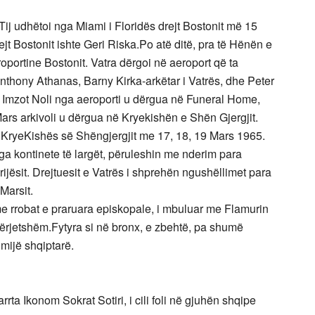
Tij udhëtoi nga Miami i Floridës drejt Bostonit më 15
ejt Bostonit ishte Geri Riska.Po atë ditë, pra të Hënën e
roportine Bostonit. Vatra dërgoi në aeroport që ta
. Anthony Athanas, Barny Kirka-arkëtar i Vatrës, dhe Peter
 e Imzot Noli nga aeroporti u dërgua në Funeral Home,
rs arkivoli u dërgua në Kryekishën e Shën Gjergjit.
e KryeKishës së Shëngjergjit me 17, 18, 19 Mars 1965.
a kontinete të largët, përuleshin me nderim para
prijësit. Drejtuesit e Vatrës i shprehën ngushëllimet para
 Marsit.
e rrobat e praruara episkopale, i mbuluar me Flamurin
ërjetshëm.Fytyra si në bronx, e zbehtë, pa shumë
 mijë shqiptarë.
rrta Ikonom Sokrat Sotiri, i cili foli në gjuhën shqipe