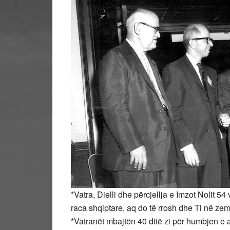
*Vatra, Dielli dhe përcjellja e Imzot Nolit 54
raca shqiptare, aq do të rrosh dhe Ti në zemr
*Vatranët mbajtën 40 ditë zi për humbjen e ati