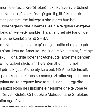
nitë e rastit. Krerët fetarë nuk i kursyen vlerësimet
 e Nolit si një fatekqësi, që goditi gjithë koloninë
ptar, pse me këtë fatkeqësi shqiptarët humbën
, udhëheqësin dhe Kryemësuesin e të gjitha Lëvizjeve
ë bekuar. Me këtë humbje, tha ai, shuhet një kandil që
 e madhe kombëtare në SHBA.
roi Nolin si një pishtar që ndriçoi botën shqiptare për
 s’pat, këtu në Amerikë. Me ikjen e Nolit,tha ai, fiket një
kulli i dha dritë botërisht Atdheut të largët me pendën
. Emigracioni shqiptar, i hershëm dhe i ri, humbi
 për të krijuar Atdhe aty ku s’pat. Në Amerikë Imzoti,
 pa sukses- të kohës së rinisë,e zhvilloi veprimtarinë e
kati në tre drejtime kryesore: Histori, Liturgji dhe
m Imzot Nolin në Historinë e hershme dhe të vonë të
tirësive i Kishës Orthodokse Metropolitane Shqiptare
im nga të vetët!
imin përcjellës:” Me rastin e humbjes së