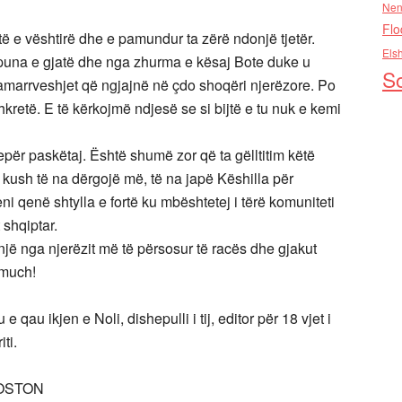
Nen
Flo
ë e vështirë dhe e pamundur ta zërë ndonjë tjetër.
Els
puna e gjatë dhe nga zhurma e kësaj Bote duke u
So
pamarrveshjet që ngjajnë në çdo shoqëri njerëzore. Po
hkretë. E të kërkojmë ndjesë se si bijtë e tu nuk e kemi
epër paskëtaj. Është shumë zor që ta gëlltitim këtë
 kush të na dërgojë më, të na japë Këshilla për
ni qenë shtylla e fortë ku mbështetej i tërë komuniteti
 shqiptar.
 një nga njerëzit më të përsosur të racës dhe gjakut
 much!
au ikjen e Noli, dishepulli i tij, editor për 18 vjet i
iti.
BOSTON