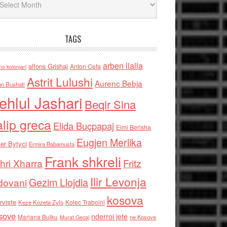
TAGS
arben llalla
alfons Grishaj
Anton Cefa
no kolonjari
Astrit Lulushi
Aurenc Bebja
an Bushati
ehlul Jashari
Beqir Sina
alip greca
Elida Buçpapaj
Elmi Berisha
Eugjen Merlika
er Bytyci
Ermira Babamusta
Frank shkreli
hri Xharra
Fritz
Ilir Levonja
Gezim Llojdia
dovani
kosova
rviste
Kolec Traboini
Keze Kozeta Zylo
sove
nderroi jete
Marjana Bulku
ne Kosove
Murat Gecaj