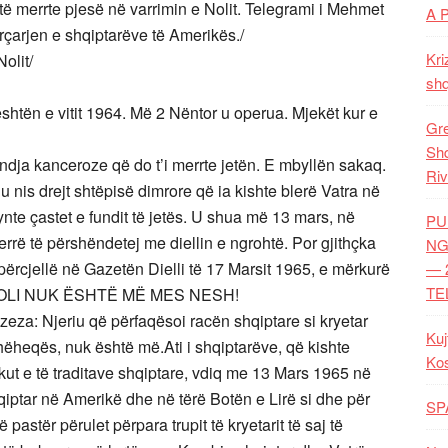
të merrte pjesë në varrimin e Nolit. Telegrami i Mehmet
A 
çarjen e shqiptarëve të Amerikës./
Kri
olit/
shq
eshtën e vitit 1964. Më 2 Nëntor u operua. Mjekët kur e
Gre
Shq
dja kanceroze që do t’i merrte jetën. E mbyllën sakaq.
Riv
u nis drejt shtëpisë dimrore që ia kishte blerë Vatra në
htynte çastet e fundit të jetës. U shua më 13 mars, në
PU
errë të përshëndetej me diellin e ngrohtë. Por gjithçka
NG
 përcjellë në Gazetën Dielli të 17 Marsit 1965, e mërkurë
— 
TE
ZOT NOLI NUK ËSHTË MË MES NESH!
eza: Njeriu që përfaqësoi racën shqiptare si kryetar
Kuj
udhëheqës, nuk është më.Ati i shqiptarëve, që kishte
Ko
jakut e të traditave shqiptare, vdiq me 13 Mars 1965 në
iptar në Amerikë dhe në tërë Botën e Lirë si dhe për
SP
 pastër përulet përpara trupit të kryetarit të saj të