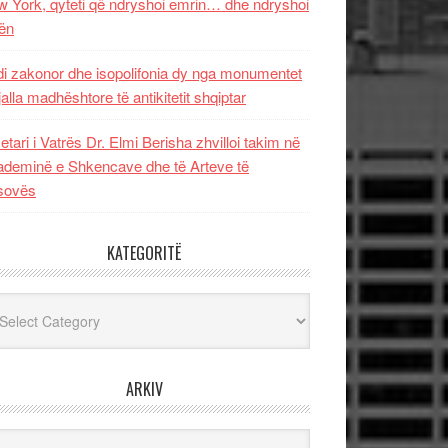
 York, qyteti që ndryshoi emrin… dhe ndryshoi
ën
i zakonor dhe isopolifonia dy nga monumentet
jalla madhështore të antikitetit shqiptar
etari i Vatrës Dr. Elmi Berisha zhvilloi takim në
deminë e Shkencave dhe të Arteve të
sovës
KATEGORITË
egoritë
ARKIV
iv