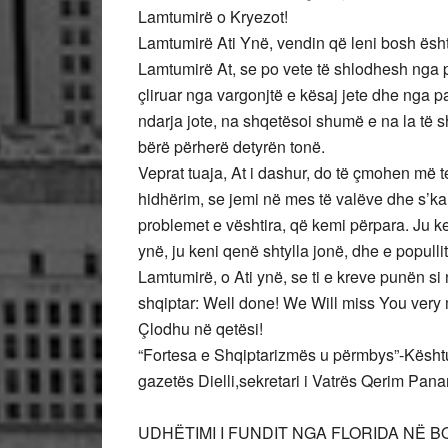
Lamtumirë o Kryezot!
Lamtumirë Ati Ynë, vendin që leni bosh ësht
Lamtumirë At, se po vete të shlodhesh nga 
çliruar nga vargonjtë e kësaj jete dhe nga 
ndarja jote, na shqetësoi shumë e na la të s
bërë përherë detyrën tonë.
Veprat tuaja, At i dashur, do të çmohen më t
hidhërim, se jemi në mes të valëve dhe s’ka
problemet e vështira, që kemi përpara. Ju ke
ynë, ju keni qenë shtylla jonë, dhe e popullit
Lamtumirë, o Ati ynë, se ti e kreve punën si
shqiptar: Well done! We Will miss You very
Çlodhu në qetësi!
“Fortesa e Shqiptarizmës u përmbys”-Kështu e q
gazetës Dielli,sekretari i Vatrës Qerim Panar
UDHËTIMI I FUNDIT NGA FLORIDA NË 