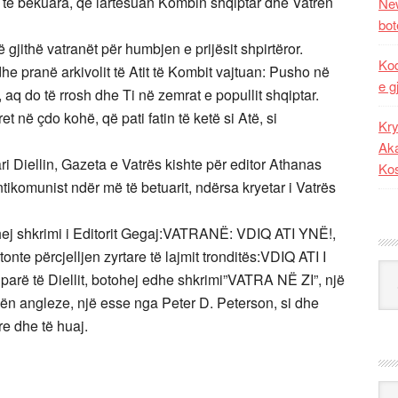
 të bekuara, që lartësuan Kombin shqiptar dhe Vatrën
New
bot
ë gjithë vatranët për humbjen e prijësit shpirtëror.
Kod
he pranë arkivolit të Atit të Kombit vajtuan: Pusho në
e g
, aq do të rrosh dhe Ti në zemrat e popullit shqiptar.
t në çdo kohë, që pati fatin të ketë si Atë, si
Kry
Aka
ari Diellin, Gazeta e Vatrës kishte për editor Athanas
Ko
ntikomunist ndër më të betuarit, ndërsa kryetar i Vatrës
hej shkrimi i Editorit Gegaj:VATRANË: VDIQ ATI YNË!,
tonte përcjelljen zyrtare të lajmit tronditës:VDIQ ATI I
Kat
ë të Diellit, botohej edhe shkrimi”VATRA NË ZI”, një
ën angleze, një esse nga Peter D. Peterson, si dhe
e dhe të huaj.
Ark