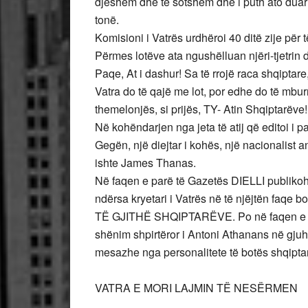
djeshëm dhe të sotshëm dhe i puth ato duar
tonë.
Komisioni i Vatrës urdhëroi 40 ditë zije për t
Përmes lotëve ata ngushëlluan njëri-tjetrin d
Paqe, At i dashur! Sa të rrojë raca shqiptare
Vatra do të qajë me lot, por edhe do të mburre
themelonjës, si prijës, TY- Atin Shqiptarëve!
Në kohëndarjen nga jeta të atij që editoi i p
Gegën, një diejtar i kohës, një nacionalist a
ishte James Thanas.
Në faqen e parë të Gazetës DIELLI publiko
ndërsa kryetari i Vatrës në të njëjtën faqe bo
TË GJITHË SHQIPTARËVE. Po në faqen e par
shënim shpirtëror i Antoni Athanans në gjuh
mesazhe nga personalitete të botës shqiptar
VATRA E MORI LAJMIN TË NESËRMEN