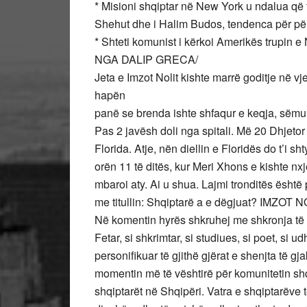
* Misioni shqiptar në New York u ndalua që 
Shehut dhe i Halim Budos, tendenca për për
* Shteti komunist i kërkoi Amerikës trupin e N
NGA DALIP GRECA/
Jeta e Imzot Nolit kishte marrë goditje në vj
hapën
panë se brenda ishte shfaqur e keqja, sëmun
Pas 2 javësh doli nga spitali. Më 20 Dhjetor 
Florida. Atje, nën diellin e Floridës do t’i s
orën 11 të ditës, kur Meri Xhons e kishte nxj
mbaroi aty. Ai u shua. Lajmi tronditës është
me titullin: Shqiptarë a e dëgjuat? IM
Në komentin hyrës shkruhej me shkronja të z
Fetar, si shkrimtar, si studiues, si poet, si 
personifikuar të gjithë gjërat e shenjta të g
momentin më të vështirë për komunitetin shq
shqiptarët në Shqipëri. Vatra e shqiptarëve të