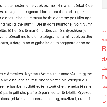
 hidhur, të nesërmen e vdekjes, me 14 mars, ndërkohë që
atrës sjellim reagimin: I hidhëruar thellsisht nga kjo
 ditës, mbajti një minut heshtje dhe më pas filloi nga
endimi: I gjithë numri i Diellit do t’i kushtohej Nolit!Numri
ielën, të hënën, të martën u dërgua në shtypshkronjë
alba
e iu përcoll me telefon e telegrame lajmi i vdekjes dhe
asll
ribotim, u dërgua në të gjitha kolonitë shqiptare edhe në
B
d
Env
ët e Amerikës. Kryetari i Vatrës shkruante:”Ati i të gjithë
Fa
ga ne e na la të shkretë dhe të varfër. Me vdekjen e Tij
ra
, sepse ne humbëm udhëheqësin tonë dhe themelonjësin e
arin prift shqiptar e të parin editor të Diellit. Kryezot
Inte
iplomat,shkrimtar i mbaruar, theolog, muzikant, orator i
Ko