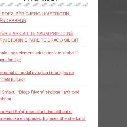
I POEZI PËR GJERGJ KASTRIOTIN-
ËNDERBEUN
TËR E ARKIVIT TE NAUM PRIFTIT NË
RVJETORIN E PARE TE DRAGO SILIQIT
aku, nga elementi arkitektonik te simboli i
ngut familjar
ëreshët si model evropian i mbrojtjes së
titetit kulturor
i Shijaku, “Diego Rivera” shqiptar i artit tonë
mbëtar
m Fred Kalaj, mes altarit dhe atdheut si
meneutikë e shpresës, kujtesës dhe shërbimit”