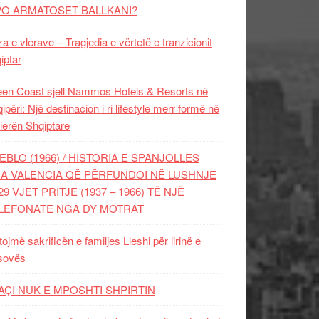
PO ARMATOSET BALLKANI?
za e vlerave – Tragjedia e vërtetë e tranzicionit
iptar
en Coast sjell Nammos Hotels & Resorts në
ipëri: Një destinacion i ri lifestyle merr formë në
ierën Shqiptare
EBLO (1966) / HISTORIA E SPANJOLLES
A VALENCIA QË PËRFUNDOI NË LUSHNJE
29 VJET PRITJE (1937 – 1966) TË NJË
LEFONATE NGA DY MOTRAT
tojmë sakrificën e familjes Lleshi për lirinë e
sovës
AÇI NUK E MPOSHTI SHPIRTIN