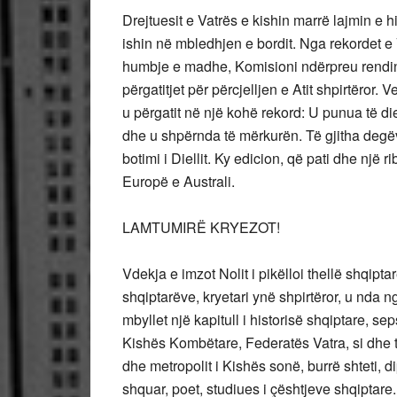
Drejtuesit e Vatrës e kishin marrë lajmin e
ishin në mbledhjen e bordit. Nga rekordet e V
humbje e madhe, Komisioni ndërpreu rendin e
përgatitjet për përcjelljen e Atit shpirtëror. V
u përgatit në një kohë rekord: U punua të d
dhe u shpërnda të mërkurën. Të gjitha degëv
botimi i Diellit. Ky edicion, që pati dhe një 
Europë e Australi.
LAMTUMIRË KRYEZOT!
Vdekja e imzot Nolit i pikëlloi thellë shqiptar
shqiptarëve, kryetari ynë shpirtëror, u nda n
mbyllet një kapitull i historisë shqiptare
Kishës Kombëtare, Federatës Vatra, si dhe të p
dhe metropolit i Kishës sonë, burrë shteti, d
shquar, poet, studiues i çështjeve shqiptare.