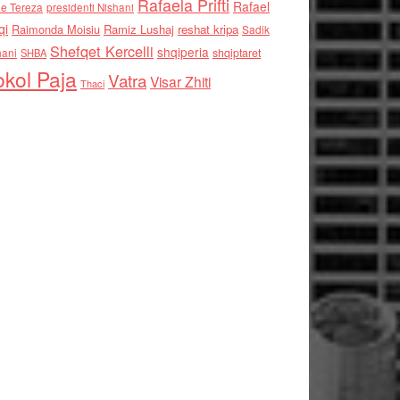
Rafaela Prifti
Rafael
e Tereza
presidenti Nishani
qi
Raimonda Moisiu
Ramiz Lushaj
reshat kripa
Sadik
Shefqet Kercelli
shqiperia
hani
shqiptaret
SHBA
kol Paja
Vatra
Visar Zhiti
Thaci