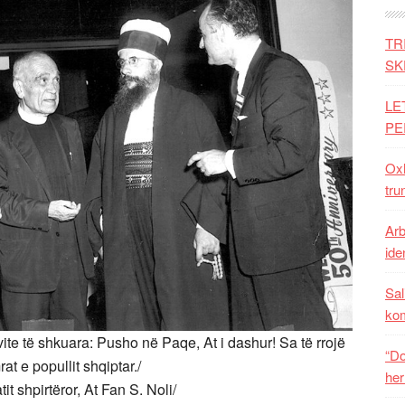
TR
SK
LE
PE
Oxh
tru
Arb
iden
Sal
ko
 vite të shkuara: Pusho në Paqe, At i dashur! Sa të rrojë
“Do
at e popullit shqiptar./
her
t shpirtëror, At Fan S. Noli/