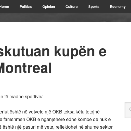
Home
Politics
Opinion
Culture
Sports
Economy
skutuan kupën e
ontreal
je të madhe sportive/
eriut është në vetvete një OKB teksa këtu jetojnë
ë të famshmen OKB e nganjëherë edhe kombe që nuk e
ë është një pasuri më vete, reflektohet në shumë sektor