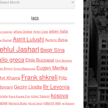
TAGS
arben llalla
alfons Grishaj
Anton Cefa
no kolonjari
Astrit Lulushi
Aurenc Bebja
an Bushati
ehlul Jashari
Beqir Sina
alip greca
Elida Buçpapaj
Elmi Berisha
Eugjen Merlika
er Bytyci
Ermira Babamusta
Frank shkreli
hri Xharra
Fritz
Ilir Levonja
Gezim Llojdia
dovani
kosova
rviste
Kolec Traboini
Keze Kozeta Zylo
sove
nderroi jete
Marjana Bulku
ne Kosove
Murat Gecaj