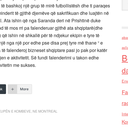
të bashkoj një grup të mirë futbollistësh dhe ti paraqes
derit të gjithë djemëve që sakrifikuan dhe luajtën në
. Ata ishin që nga Saranda deri në Prishtinë duke
d të mos rri pa falenderuar gjithë ata shqiptarë(dhe
që ishin në shkallë për të ndjekur ekipin e tyre të
alba
jë nga një por edhe pse disa prej tyre më thane “ e
asll
 të falenderoj bizneset shqiptare pasi jo pak por katër
B
en e aktivitetit. Së fundi falenderimi u takon edhe
ivitetin me sukses.
d
Env
nk
More
Fa
ra
KUPËN E KOMBEVE
,
NE MONTREAL
Inte
Ko