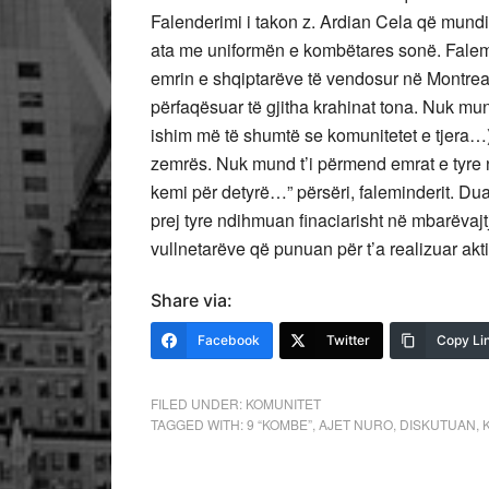
Falenderimi i takon z. Ardian Cela që mundi 
ata me uniformën e kombëtares sonë. Falemin
emrin e shqiptarëve të vendosur në Montreal
përfaqësuar të gjitha krahinat tona. Nuk mun
ishim më të shumtë se komunitetet e tjera…) 
zemrës. Nuk mund t’i përmend emrat e tyre n
kemi për detyrë…” përsëri, faleminderit. Dua
prej tyre ndihmuan finaciarisht në mbarëvajtj
vullnetarëve që punuan për t’a realizuar akt
Share via:
Facebook
Twitter
Copy Li
FILED UNDER:
KOMUNITET
TAGGED WITH:
9 “KOMBE”
,
AJET NURO
,
DISKUTUAN
,