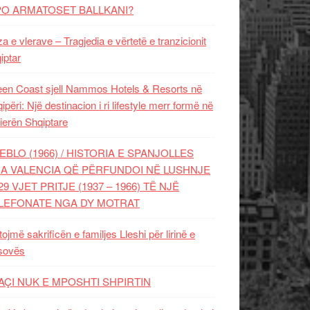
PO ARMATOSET BALLKANI?
za e vlerave – Tragjedia e vërtetë e tranzicionit
iptar
en Coast sjell Nammos Hotels & Resorts në
ipëri: Një destinacion i ri lifestyle merr formë në
ierën Shqiptare
EBLO (1966) / HISTORIA E SPANJOLLES
A VALENCIA QË PËRFUNDOI NË LUSHNJE
29 VJET PRITJE (1937 – 1966) TË NJË
LEFONATE NGA DY MOTRAT
tojmë sakrificën e familjes Lleshi për lirinë e
sovës
AÇI NUK E MPOSHTI SHPIRTIN