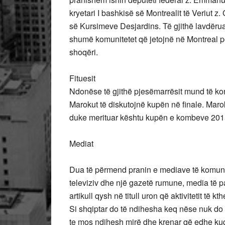
kryetari I bashkisë së Montrealit të Veriut z
së Kursimeve Desjardins. Të gjithë lavdëruan
shumë komunitetet që jetojnë në Montreal p
shoqëri.
Fituesit
Ndonëse të gjithë pjesëmarrësit mund të kons
Marokut të diskutojnë kupën në finale. Marok
duke merituar kështu kupën e kombeve 201
Mediat
Dua të përmend pranin e mediave të komunit
televiziv dhe një gazetë rumune, media të p
artikull qysh në titull uron që aktivitetit të k
Si shqiptar do të ndihesha keq nëse nuk do të
te mos ndihesh mirë dhe krenar që edhe kuq-