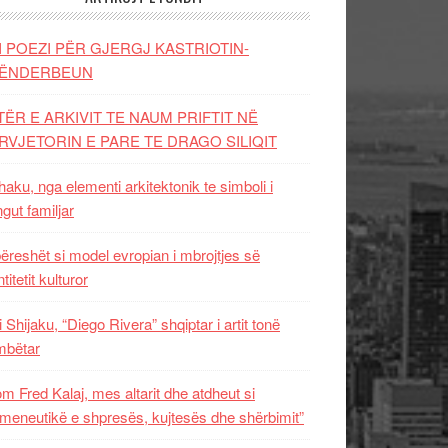
I POEZI PËR GJERGJ KASTRIOTIN-
ËNDERBEUN
TËR E ARKIVIT TE NAUM PRIFTIT NË
RVJETORIN E PARE TE DRAGO SILIQIT
aku, nga elementi arkitektonik te simboli i
ngut familjar
ëreshët si model evropian i mbrojtjes së
titetit kulturor
i Shijaku, “Diego Rivera” shqiptar i artit tonë
mbëtar
m Fred Kalaj, mes altarit dhe atdheut si
meneutikë e shpresës, kujtesës dhe shërbimit”