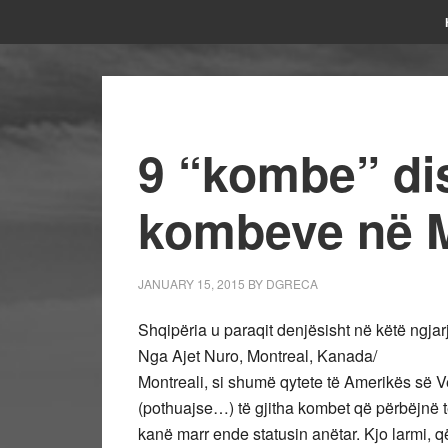
9 “kombe” di
kombeve në M
JANUARY 15, 2015
BY
DGRECA
Shqipëria u paraqit denjësisht në këtë ngjar
Nga Ajet Nuro, Montreal, Kanada/
Montreali, si shumë qytete të Amerikës së V
(pothuajse…) të gjitha kombet që përbëjn
kanë marr ende statusin anëtar. Kjo larmi, q