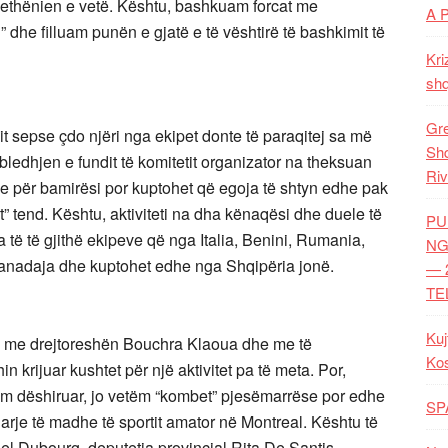
methënien e vetë. Kështu, bashkuam forcat me
A 
dhe filluam punën e gjatë e të vështirë të bashkimit të
Kri
shq
Gre
sit sepse çdo njëri nga ekipet donte të paraqitej sa më
Shq
ledhjen e fundit të komitetit organizator na theksuan
Riv
dhe për bamirësi por kuptohet që egoja të shtyn edhe pak
t” tend. Kështu, aktiviteti na dha kënaqësi dhe duele të
PU
të të gjithë ekipeve që nga Italia, Benini, Rumania,
NG
Kanadaja dhe kuptohet edhe nga Shqipëria jonë.
— 
TE
Kuj
” me drejtoreshën Bouchra Klaoua dhe me të
Ko
n krijuar kushtet për një aktivitet pa të meta. Por,
him dëshiruar, jo vetëm “kombet” pjesëmarrëse por edhe
SP
jarje të madhe të sportit amator në Montreal. Kështu të
l Dubourg, deputetja provincial Rita De Santis,