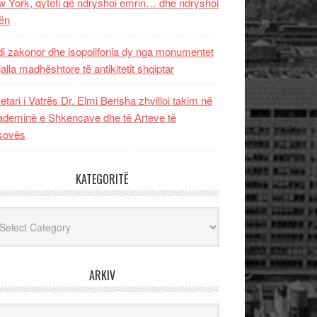
 York, qyteti që ndryshoi emrin… dhe ndryshoi
ën
i zakonor dhe isopolifonia dy nga monumentet
jalla madhështore të antikitetit shqiptar
etari i Vatrës Dr. Elmi Berisha zhvilloi takim në
deminë e Shkencave dhe të Arteve të
sovës
KATEGORITË
egoritë
ARKIV
iv