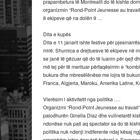
prapambetura të Montrealit do të kishte do
organizmin “Rond-Point Jeunesse au travail” 
8 ekipeve që na dolën 9 …
Dita e kupës
Dita e 11 janarit ishte festive për pjesmarrë
mirë. Shumica e drejtuesve të ekipeve në mb
se janë të gëzuar që do të luanin për qejf 
më tej për të merituar përfaqësimin e “kombi
bukura dhe mbresëlënëse me lojra të bukura 
Franca, Algjeria, Maroku, Amerika Latine, 
Vlerësim i aktivitetit nga politika ….
Organizmi “Rond-Point Jeunesse au travail
palodhurën Ginella Diaz dhe vullnetarët kishi
ndonëse nuk pati aq spectator sa do të kis
politika nuk ndenji indiferente ndaj kësaj ng
pranishëm ishin deputeti federal z. Emmanue