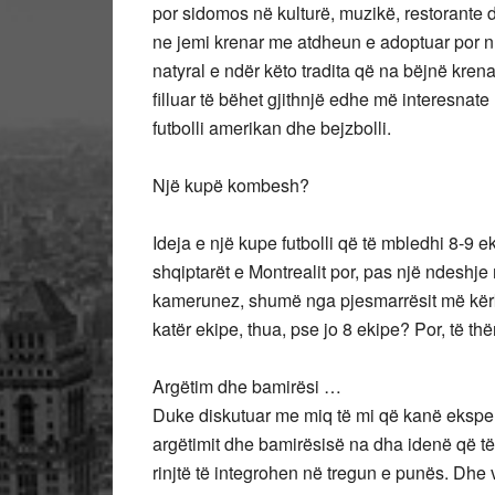
por sidomos në kulturë, muzikë, restorante
ne jemi krenar me atdheun e adoptuar por nu
natyral e ndër këto tradita që na bëjnë krena
filluar të bëhet gjithnjë edhe më interesnat
futbolli amerikan dhe bejzbolli.
Një kupë kombesh?
Ideja e një kupe futbolli që të mbledhi 8-9 e
shqiptarët e Montrealit por, pas një ndeshj
kamerunez, shumë nga pjesmarrësit më kërk
katër ekipe, thua, pse jo 8 ekipe? Por, të th
Argëtim dhe bamirësi …
Duke diskutuar me miq të mi që kanë eksperi
argëtimit dhe bamirësisë na dha idenë që 
rinjtë të integrohen në tregun e punës. Dhe 