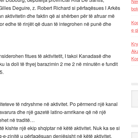
New
. Gilles Deguire, z. Robert Richard si përfaqësues I Arkës
bot
 aktivitetin dhe faktin që ai shërben për të afruar më
Kod
or edhe të rinjët që duan të integrohen në punë dhe
e g
Kry
Aka
iderohen fitues të aktivitetit, I takoi Kanadasë dhe
Ko
u ia doli të thyej barazimin 2 me 2 në minutën e fundit
5.
Kat
eteve të ndryshme në aktivitet. Po përmend një kanal
avarura dhe një gazetë latino-amrikane që në një
thehet në traditë…
 kishte një ekip shqiptar në këtë aktivitet. Nuk ka se si
Ark
e-zinjtë u përfaqësuan denjësisht në këtë aktivitet.