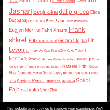
Aurenc Bebja
Bushati
Jashari
dalip greca
Beqir Sina
Elida
Buçpapaj
Enver Bytyci
Elmi Berisha
Ermira Babamusta
Frank
Eugjen Merlika
Fahri Xharra
shkreli
Ilir
Gezim Llojdia
Fritz radovani
Levonja
Interviste
Kolec Traboini
Keze Kozeta Zylo
kosova
Kosove
nderroi jete
Marjana Bulku
ne
Murat Gecaj
Rafaela Prifti
Rafael
Nene Tereza
Kosove
presidenti Nishani
Floqi
Raimonda Moisiu
Ramiz Lushaj
reshat kripa
Sadik Elshani
Sokol
Shefqet Kercelli
shqiperia
shqiptaret
SHBA
Paja
Vatra
Visar Zhiti
Thaci
This website uses cookies to improve your experience. We'll