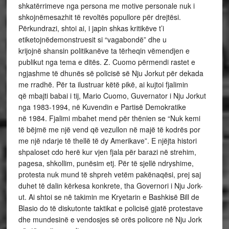
shkatërrimeve nga persona me motive personale nuk i
shkojnëmesazhit të revoltës popullore për drejtësi.
Përkundrazi, shtoi ai, i japin shkas kritikëve t’i
etiketojnëdemonstruesit si “vagabondë” dhe u
krijojnë shansin politikanëve ta tërheqin vëmendjen e
publikut nga tema e ditës. Z. Cuomo përmendi rastet e
ngjashme të dhunës së policisë së Nju Jorkut për dekada
me rradhë. Për ta ilustruar këtë pikë, ai kujtoi fjalimin
që mbajti babai i tij, Mario Cuomo, Guvernator i Nju Jorkut
nga 1983-1994, në Kuvendin e Partisë Demokratike
në 1984. Fjalimi mbahet mend për thënien se “Nuk kemi
të bëjmë me një vend që vezullon në majë të kodrës por
me një ndarje të thellë të dy Amerikave”. E njëjta histori
shpaloset cdo herë kur vjen fjala për barazi në strehim,
pagesa, shkollim, punësim etj. Për të sjellë ndryshime,
protesta nuk mund të shpreh vetëm pakënaqësi, prej saj
duhet të dalin kërkesa konkrete, tha Governori i Nju Jork-
ut. Ai shtoi se në takimin me Kryetarin e Bashkisë Bill de
Blasio do të diskutonte taktikat e policisë gjatë protestave
dhe mundesinë e vendosjes së orës policore në Nju Jork