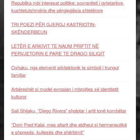
Republika mbi interesat politike: sovraniteti i qytetarëve,
kushtetutshmëria dhe përgjegjësia shtetërore
TRI POEZI PËR GJERGJ KASTRIOTIN-
SKËNDERBEUN
LETËR E ARKIVIT TE NAUM PRIFTIT NË
PERVJETORIN E PARE TE DRAGO SILIQIT
Oxhaku, nga elementi arkitektonik te simboli i trungut
familjar
Arbëreshët si model evropian i mbrojtjes së identitetit
kulturor
Sali Shijaku, “Diego Rivera” shqiptar i artit tonë kombëtar
“Dom Fred Kalaj, mes altarit dhe atdheut si hermeneutikë
e shpresës, kujtesës dhe shërbimit”