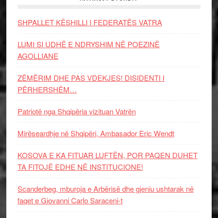
SHPALLET KËSHILLI I FEDERATËS VATRA
LUMI SI UDHË E NDRYSHIM NË POEZINË
AGOLLIANE
ZËMËRIM DHE PAS VDEKJES! DISIDENTI I
PËRHERSHËM…
Patriotë nga Shqipëria vizituan Vatrën
Mirëseardhje në Shqipëri, Ambasador Eric Wendt
KOSOVA E KA FITUAR LUFTËN, POR PAQEN DUHET
TA FITOJË EDHE NË INSTITUCIONE!
Scanderbeg, mburoja e Arbërisë dhe gjeniu ushtarak në
faqet e Giovanni Carlo Saraceni-t