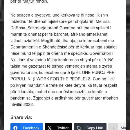
për të ruajtur rendin.
Në seacën e pyetjeve, unë kërkova të di nëse i kishin
mbledhur të dhënat mjekësore për shqiptarët. Melissa
DeRosa, Sekretarja pranë Guvernatorit tha se spitalet i
marrin të dhënat për të bardhët, afrikano-amerikanët,
latinot, aziatikët. Megjithatë, tha ajo, po interesohemi me
Departamentin e Shëndetësisë për të kërkuar nga spitalet
nëse mund të japin të dhëna më specifike. Governatori i
Nju Jorkut vazhdon të jap konferenca shtypi për ditë. Në
takim me gazetarët të tërheq vëmendjen stema e zyrës
guvernatoriale, ku lexohen qartë fjalët: UNE PUNOJ PER
POPULLIN! (I WORK FOR THE PEOPLE) Z. Cuomo, i cili
po kryen mandatin e tretë në këtë detyrë, ka fituar respekt
për lidership, maturi dhe qartësi mesazhi ne kohën e
pandemisë. Zgjedhjet e ardhshme për guvernator mbahen
nëvitin 2022.
Share via:
Facebook
Twitter
Copy Link
More