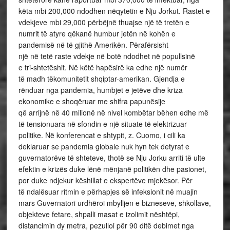
këta mbi 200,000 ndodhen nëqytetin e Nju Jorkut. Rastet e
vdekjeve mbi 29,000 përbëjnë thuajse një të tretën e
numrit të atyre qëkanë humbur jetën në kohën e
pandemisë në të gjithë Amerikën. Përafërsisht
një në tetë raste vdekje në botë ndodhet në popullsinë
e tri-shtetëshit. Në këtë hapësirë ka edhe një numër
të madh tëkomunitetit shqiptar-amerikan. Gjendja e
rënduar nga pandemia, humbjet e jetëve dhe kriza
ekonomike e shoqëruar me shifra papunësije
që arrijnë në 40 milionë në nivel kombëtar bëhen edhe më
të tensionuara në sfondin e një situate të elektrizuar
politike. Në konferencat e shtypit, z. Cuomo, i cili ka
deklaruar se pandemia globale nuk hyn tek detyrat e
guvernatorëve të shteteve, thotë se Nju Jorku arriti të ulte
efektin e krizës duke lënë mënjanë politikën dhe pasionet,
por duke ndjekur këshillat e ekspertëve mjekësor. Për
të ndalësuar ritmin e përhapjes së infeksionit në muajin
mars Guvernatori urdhëroi mbylljen e bizneseve, shkollave,
objekteve fetare, shpalli masat e izolimit nështëpi,
distancimin dy metra, pezulloi për 90 ditë debimet nga