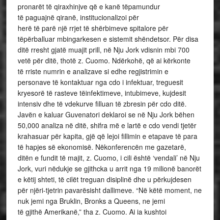
pronarët të qiraxhinjve që e kanë tëpamundur
të paguajnë qiranë, institucionalizoi për
herë të parë një rrjet të shërbimeve spitalore për
tëpërballuar mbingarkesen e sistemit shëndetsor. Për disa
ditë rresht gjatë muajit prill, në Nju Jork vdisnin mbi 700
vetë për ditë, thotë z. Cuomo. Ndërkohë, që ai kërkonte
të rriste numrin e analizave si edhe regjistrimin e
personave të kontaktuar nga cdo i infektuar, treguesit
kryesorë të rasteve tëinfektimeve, intubimeve, kujdesit
intensiv dhe të vdekurve filluan të zbresin për cdo ditë.
Javën e kaluar Guvenatori deklaroi se në Nju Jork bëhen
50,000 analiza në ditë, shifra më e lartë e cdo vendi tjetër
krahasuar për kapita, gjë që lejoi fillimin e etapave të para
të hapjes së ekonomisë. Nëkonferencën me gazetarë,
ditën e fundit të majit, z. Cuomo, i cili është ‘vendali’ në Nju
Jork, vuri nëdukje se gjithcka u arrit nga 19 milionë banorët
e këtij shteti, të cilët treguan disiplinë dhe u përkujdesen
për njëri-tjetrin pavarësisht dallimeve. “Në këtë moment, ne
nuk jemi nga Bruklin, Bronks a Queens, ne jemi
të gjithë Amerikanë,” tha z. Cuomo. Ai ia kushtoi