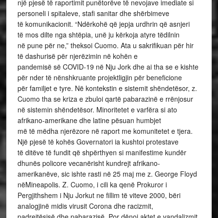
një pjesë të raportimit punëtorëve të nevojave imediate si
personeli i spitaleve, stafi sanitar dhe shërbimeve
të komunikacionit. “Ndërkohë që jepja urdhrin që asnjeri
të mos dilte nga shtëpia, unë ju kërkoja atyre tëdilnin
në pune për ne,” theksoi Cuomo. Ata u sakrifikuan për hir
të dashurisë për njerëzimin në kohën e
pandemisë së COVID-19 në Nju Jork dhe ai tha se e kishte
për nder të nënshkruante projektligjin për beneficione
për familjet e tyre. Në kontekstin e sistemit shëndetësor, z.
Cuomo tha se kriza e zbuloi qartë pabarazinë e rrënjosur
në sistemin shëndetësor. Minoritetet e varfëra si ato
afrikano-amerikane dhe latine pësuan humbjet
më të mëdha njerëzore në raport me komunitetet e tjera.
Një pjesë të kohës Governatori ia kushtoi protestave
të ditëve të fundit që shpërthyen si manifestime kundër
dhunës policore vecanërisht kundrejt afrikano-
amerikanëve, sic ishte rasti në 25 maj me z. George Floyd
nëMineapolis. Z. Cuomo, i cili ka qenë Prokuror i
Pergjithshem i Nju Jorkut ne fillim të viteve 2000, bëri
analogjinë midis virusit Corona dhe racizmit,
padrejtësisë dhe pabarazisë. Por dënoi aktet e vandalizmit