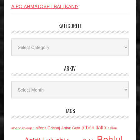
A PO ARMATOSET BALLKANI?
KATEGORITË
Kategoritë
ARKIV
Arkiv
TAGS
arben llalla
alfons Grishaj
Anton Cefa
asllan
albano kolonjari
Behlul
Astrit Lulushi