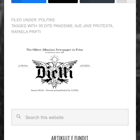
FILED UNDER:
POLITIKE
TAGGED WITH:
95 DITE PANDEMIE
,
NJE JAVE PROTESTA
,
RAFAELA PRIFTI
ARTIKUJT E FUNDIT