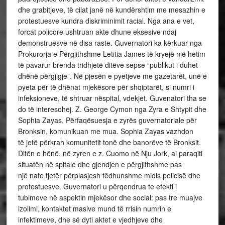
dhe grabitjeve, të cilat janë në kundërshtim me mesazhin e
protestuesve kundra diskriminimit racial. Nga ana e vet,
forcat policore ushtruan akte dhune eksesive ndaj
demonstruesve në disa raste. Guvernatori ka kërkuar nga
Prokurorja e Përgjithshme Letitia James të kryejë një hetim
të pavarur brenda tridhjetë ditëve sepse “publikut i duhet
dhënë përgjigje”. Në pjesën e pyetjeve me gazetarët, unë e
pyeta për të dhënat mjekësore për shqiptarët, si numri i
infeksioneve, të shtruar nëspital, vdekjet. Guvenatori tha se
do të interesohej. Z. George Cymon nga Zyra e Shtypit dhe
Sophia Zayas, Përfaqësuesja e zyrës guvernatoriale për
Bronksin, komunikuan me mua. Sophia Zayas vazhdon
të jetë përkrah komunitetit tonë dhe banorëve të Bronksit.
Ditën e hënë, në zyren e z. Cuomo në Nju Jork, ai paraqiti
situatën në spitale dhe gjendjen e përgjithshme pas
një nate tjetër përplasjesh tëdhunshme midis policisë dhe
protestuesve. Guvernatori u përqendrua te efekti i
tubimeve në aspektin mjekësor dhe social: pas tre muajve
izolimi, kontaktet masive mund të rrisin numrin e
infektimeve, dhe së dyti aktet e vjedhjeve dhe