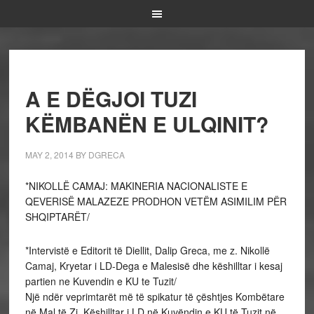
A E DËGJOI TUZI
KËMBANËN E ULQINIT?
MAY 2, 2014
BY
DGRECA
*NIKOLLË CAMAJ: MAKINERIA NACIONALISTE E
QEVERISË MALAZEZE PRODHON VETËM ASIMILIM PËR
SHQIPTARËT/
*Intervistë e Editorit të Diellit, Dalip Greca, me z. Nikollë
Camaj, Kryetar i LD-Dega e Malesisë dhe këshilltar i kesaj
partien ne Kuvendin e KU te Tuzit/
Një ndër veprimtarët më të spikatur të çështjes Kombëtare
në Mal të Zi, Këshilltar i LD në Kuvëndin e KU të Tuzit në