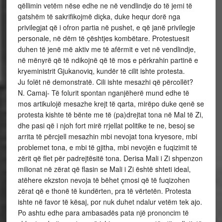
qëllimin vetëm nëse edhe ne në vendlindje do të jemi të
gatshëm të sakrifikojmë diçka, duke hequr dorë nga
privilegjat që i ofron partia në pushet, e që janë privilegje
personale, në dëm të çështjes kombëtare. Protestuesit
duhen të jenë më aktiv me të afërmit e vet në vendlindje,
në mënyrë që të ndikojnë që të mos e përkrahin partinë e
kryeministrit Gjukanoviq, kundër të cilit ishte protesta.
Ju folët në demonstratë. Cili ishte mesazhi që përcollët?
N. Camaj- Të folurit spontan nganjëherë mund edhe të
mos artikulojë mesazhe krejt të qarta, mirëpo duke qenë se
protesta kishte të bënte me të (pa)drejtat tona në Mal të Zi,
dhe pasi që i njoh fort mirë rrjellat politike te ne, besoj se
arrita të përcjell mesazhin mbi nevojat tona kryesore, mbi
problemet tona, e mbi të gjitha, mbi nevojën e fuqizimit të
zërit që flet për padrejtësitë tona. Derisa Mali i Zi shpenzon
milionat në zërat që flasin se Mali i Zi është shteti ideal,
atëhere ekzston nevoja të bëhet çmosi që të fuqizohen
zërat që e thonë të kundërten, pra të vërtetën. Protesta
ishte në favor të kësaj, por nuk duhet ndalur vetëm tek ajo.
Po ashtu edhe para ambasadës pata një prononcim të