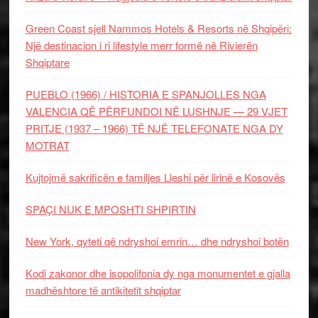
Green Coast sjell Nammos Hotels & Resorts në Shqipëri:
Një destinacion i ri lifestyle merr formë në Rivierën
Shqiptare
PUEBLO (1966) / HISTORIA E SPANJOLLES NGA
VALENCIA QË PËRFUNDOI NË LUSHNJE — 29 VJET
PRITJE (1937 – 1966) TË NJË TELEFONATE NGA DY
MOTRAT
Kujtojmë sakrificën e familjes Lleshi për lirinë e Kosovës
SPAÇI NUK E MPOSHTI SHPIRTIN
New York, qyteti që ndryshoi emrin… dhe ndryshoi botën
Kodi zakonor dhe isopolifonia dy nga monumentet e gjalla
madhështore të antikitetit shqiptar