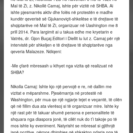
Mal të Zi, z. Nikollë Camaj, ishte për vizitë në SHBA. Ai
ishte pjesmarrës aktiv dhe folës në protestën e madhe
kundër qeverisë së Gjukanoviçit-shkelëse e të drejtave të
shqiptarëve në Mal të Zi, organizuar në Uashington me 8
prill 2014. Para largimit ai u takua edhe me kryetarin e
Vatrës, dr. Gjon Buçaj.Editori i Diellit iu lut z. Camaj për një
intervistë për shkeljen e të drejtave të shqiptarëve nga
qeveria Malazeze. Ndiqeni:
-Me çfarë mbresash u kthyet nga vizita që realizuat në
SHBA?
Nikolla Camaj: Ishte kjo një pervojë e re, në dallim me
vizitat e mëparshme. Pjesëmarrja në protestë në
Washington, për mua qe një ngjarje tejet e veçantë, të cilën
që në fillim dua ata vlerësoj si të organizuar mire. Ishte ky
një rast për të takuar shumë persona e personalitete të
shquara nga diaspora jonë, të cilët nuk do t’i takoje po të
mos ishte ky eveniment. Natyrisht se mbresat si gjithnjë
janë pozitive, përpos dhimbjes që shkakton ndarja nga të