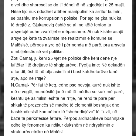
e vet dhe shpresoj se do t’i dënojnë në zgjedhjet e 25 majit.
Nëse kjo nuk ndodhet atëher manipulimi ka arritur kulmin,
së bashku me korrupsionin politike. Por ajo në çka nuk ka
të drejtë z. Gjukanoviq është se ai me këtë tenton ta
arsyetojë edhe zvarritjet e mëparshme. Ai nuk kishte asnjë
arsye që këtë ta zvarriste me realizimin e komunë së
Malësisë, përpos atyre që i përmenda më parë, pra arsyeja
e mbijetesës së vet politike.
Zoti Camaj, ju keni 25 vjet në politikë dhe keni qenë një
luftëtar i të drejtave të shqiptarëve. Pyetja ime: Në dekadën
e fundit, është në ulje asimilimi i bashkatdhetarëve tanë
atje, apo në rritje?
N.Camaj- Për fat të keq, edhe pse nevoja kurrë nuk ishte
më e vogël, mundësitë janë më të mëdha se kurr më parë,
kështu që asimilimi është në rritje, në rend të parë për
shkak të prezencës së madhe të elementit boshnjak dhe
bashkndiesisë kombëtare të “sheherlinjëve” të Tuzit, në
bazë të përkatësisë fetare. Përpos ardhacakëve boshnjakë
edhe ky fenomen ka ndikur dukshëm në ndryshimin e
strukturës etnike në Malësi.