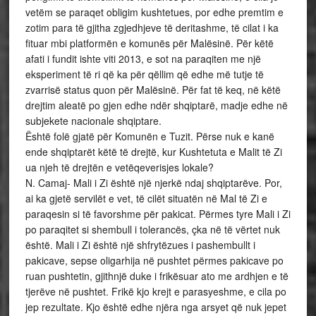
vetëm se paraqet obligim kushtetues, por edhe premtim e
zotim para të gjitha zgjedhjeve të deritashme, të cilat i ka
fituar mbi platformën e komunës për Malësinë. Për këtë
afati i fundit ishte viti 2013, e sot na paraqiten me një
eksperiment të ri që ka për qëllim që edhe më tutje të
zvarrisë status quon për Malësinë. Për fat të keq, në këtë
drejtim aleatë po gjen edhe ndër shqiptarë, madje edhe në
subjekete nacionale shqiptare.
Është folë gjatë për Komunën e Tuzit. Përse nuk e kanë
ende shqiptarët këtë të drejtë, kur Kushtetuta e Malit të Zi
ua njeh të drejtën e vetëqeverisjes lokale?
N. Camaj- Mali i Zi është një njerkë ndaj shqiptarëve. Por,
ai ka gjetë servilët e vet, të cilët situatën në Mal të Zi e
paraqesin si të favorshme për pakicat. Përmes tyre Mali i Zi
po paraqitet si shembull i tolerancës, çka në të vërtet nuk
është. Mali i Zi është një shfrytëzues i pashembullt i
pakicave, sepse oligarhija në pushtet përmes pakicave po
ruan pushtetin, gjithnjë duke i frikësuar ato me ardhjen e të
tjerëve në pushtet. Frikë kjo krejt e parasyeshme, e cila po
jep rezultate. Kjo është edhe njëra nga arsyet që nuk jepet