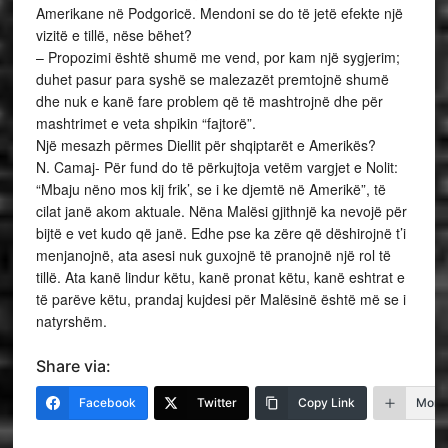
Amerikane në Podgoricë. Mendoni se do të jetë efekte një
vizitë e tillë, nëse bëhet?
– Propozimi është shumë me vend, por kam një sygjerim;
duhet pasur para syshë se malezazët premtojnë shumë
dhe nuk e kanë fare problem që të mashtrojnë dhe për
mashtrimet e veta shpikin “fajtorë”.
Një mesazh përmes Diellit për shqiptarët e Amerikës?
N. Camaj- Për fund do të përkujtoja vetëm vargjet e Nolit:
“Mbaju nëno mos kij frik’, se i ke djemtë në Amerikë”, të
cilat janë akom aktuale. Nëna Malësi gjithnjë ka nevojë për
bijtë e vet kudo që janë. Edhe pse ka zëre që dëshirojnë t’i
menjanojnë, ata asesi nuk guxojnë të pranojnë një rol të
tillë. Ata kanë lindur këtu, kanë pronat këtu, kanë eshtrat e
të parëve këtu, prandaj kujdesi për Malësinë është më se i
natyrshëm.
Share via:
Facebook
Twitter
Copy Link
More