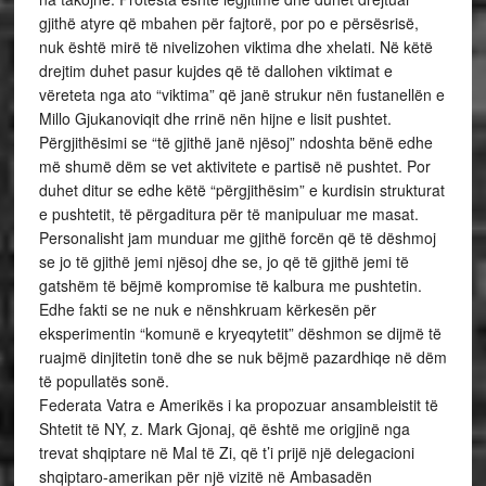
gjithë atyre që mbahen për fajtorë, por po e përsësrisë,
nuk është mirë të nivelizohen viktima dhe xhelati. Në këtë
drejtim duhet pasur kujdes që të dallohen viktimat e
vëreteta nga ato “viktima” që janë strukur nën fustanellën e
Millo Gjukanoviqit dhe rrinë nën hijne e lisit pushtet.
Përgjithësimi se “të gjithë janë njësoj” ndoshta bënë edhe
më shumë dëm se vet aktivitete e partisë në pushtet. Por
duhet ditur se edhe këtë “përgjithësim” e kurdisin strukturat
e pushtetit, të përgaditura për të manipuluar me masat.
Personalisht jam munduar me gjithë forcën që të dëshmoj
se jo të gjithë jemi njësoj dhe se, jo që të gjithë jemi të
gatshëm të bëjmë kompromise të kalbura me pushtetin.
Edhe fakti se ne nuk e nënshkruam kërkesën për
eksperimentin “komunë e kryeqytetit” dëshmon se dijmë të
ruajmë dinjitetin tonë dhe se nuk bëjmë pazardhiqe në dëm
të popullatës sonë.
Federata Vatra e Amerikës i ka propozuar ansambleistit të
Shtetit të NY, z. Mark Gjonaj, që është me origjinë nga
trevat shqiptare në Mal të Zi, që t’i prijë një delegacioni
shqiptaro-amerikan për një vizitë në Ambasadën