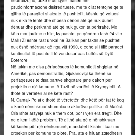
neutralizojnë, duke e ushqyer masën me
psudoinformacione diskredituese, me të cilat tentojnë që të
gjitha të paraqitet si aleate të pushtetit, kështu që votuesi
nuk e ka të lehtë dhe shpesh dënon atë që nuk duhet
dënuar dhe përkrahë atë që nuk guxon ta përkrahë. Me
këto manipulime e hile, ky pushtet po qëndron tash 24 vite.
Mali i Zi është rast unikal në Ballkan për faktin se pushteti
nuk ëshë ndërruar që nga viti 1990, e edhe si i tillë paraqet
kontinuitet të pushtetit të vendosur pas Luftës së Dytë
Botërore.
Në takim me disa përfaqësues të komunitetit shqiptar në
Amerikë, pas demonstratës, Gjukanoviçi ka thënë se
përfaqësues të disa partive shqiptare janë dakort për
projektin e një komune të Tuzit në vartësi të Kryeqytetit. A
thotë të vërtetën ai në këtë rast?
N. Camaj- Po ai e thotë të vëretetën dhe këtë për fat të keq
e kanë nënshkruar shumnica e aktorëve politike në Malësi.
Cila ishte arsyeja nuk e them dot, por i vjen era tregti. Dhe
ne e kemi këtë problem. Të gjithë ata që e nënshkruan
kërkesën për një nënkomunë, mandatet i kishin fituar me
projektin për komunë të plotë. Pra, ata e hiluan zgjedhesin