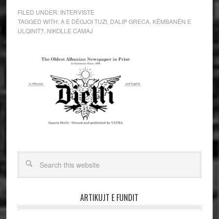
FILED UNDER:
INTERVISTE
TAGGED WITH:
A E DËGJOI TUZI
,
DALIP GRECA
,
KËMBANËN E
ULQINIT?
,
NIKOLLE CAMAJ
ARTIKUJT E FUNDIT