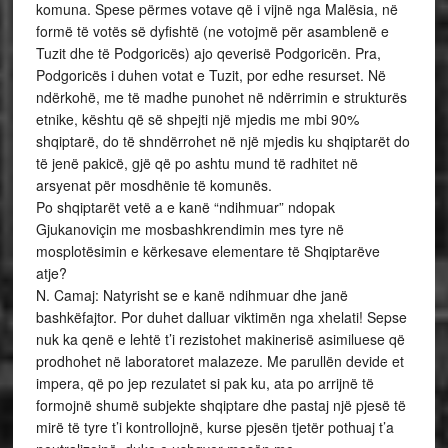
komuna. Spese përmes votave që i vijnë nga Malësia, në
formë të votës së dyfishtë (ne votojmë për asamblenë e
Tuzit dhe të Podgoricës) ajo qeverisë Podgoricën. Pra,
Podgoricës i duhen votat e Tuzit, por edhe resurset. Në
ndërkohë, me të madhe punohet në ndërrimin e strukturës
etnike, kështu që së shpejti një mjedis me mbi 90%
shqiptarë, do të shndërrohet në një mjedis ku shqiptarët do
të jenë pakicë, gjë që po ashtu mund të radhitet në
arsyenat për mosdhënie të komunës.
Po shqiptarët vetë a e kanë “ndihmuar” ndopak
Gjukanoviçin me mosbashkrendimin mes tyre në
mosplotësimin e kërkesave elementare të Shqiptarëve
atje?
N. Camaj: Natyrisht se e kanë ndihmuar dhe janë
bashkëfajtor. Por duhet dalluar viktimën nga xhelati! Sepse
nuk ka qenë e lehtë t’i rezistohet makinerisë asimiluese që
prodhohet në laboratoret malazeze. Me parullën devide et
impera, që po jep rezulatet si pak ku, ata po arrijnë të
formojnë shumë subjekte shqiptare dhe pastaj një pjesë të
mirë të tyre t’i kontrollojnë, kurse pjesën tjetër pothuaj t’a