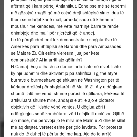
afërmit që i kam përtej Antlantikut. Edhe pse më së tepërmi
më gëzojnë rrugët që më çojnë drejt shtëpisë sime, dua të
them se ndarjet kanë mall, prandaj sado që kthehem i
mbushur me kënaqësi, me vete marr një barrë të rëndë
dhimbjeje dhe malli për njerëzit që lë andej.
Le të përqëndrohemi tek demonstrata e shqiptarëve të
Amerikës para Shtëpisë së Bardhë dhe para Ambasadës
së Malit të Zi. Cili është vlerësimi juaj për këtë
demonstratë? Ai ia arriti ajo qëllimin?
N.Camaj- Veç e thash se demostarta ishte në nivel. Ishte
ky një udhëtim dhe aktivitet jo pa sakrifica, i gjithë atyre
burrave e burrneshave që shkuan në Washington për të
kërkuar drejtësi për shqiptarët në Mal të Zi. Aty u dëgjuan
shumë fjalë me vend, shume porosi të qëlluara, kërkesa të
artikuluara shumë mire, andaj si e atillë ajo e plotësoi
objektivin që i kishte vënë vehtes. U dëgjua zëri i
ndërgjegjes sonë kombëtare, zëri i dinjitetit malësor. Gjithë
ajo masë, me perovoja jo të mira me Malin e Zi dhe të sillet
me aq dinjitet, vëretet është për çdo lëvdatë. Por protesta
nuk do të duhej të përfundoj me kaq. Ajo do te arrijë