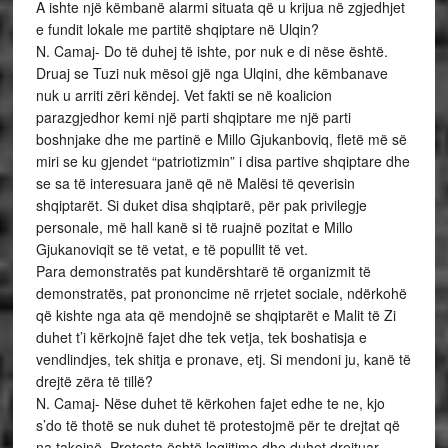
A ishte një këmbanë alarmi situata që u krijua në zgjedhjet
e fundit lokale me partitë shqiptare në Ulqin?
N. Camaj- Do të duhej të ishte, por nuk e di nëse është.
Druaj se Tuzi nuk mësoi gjë nga Ulqini, dhe këmbanave
nuk u arriti zëri këndej. Vet fakti se në koalicion
parazgjedhor kemi një parti shqiptare me një parti
boshnjake dhe me partinë e Millo Gjukanboviq, fletë më së
miri se ku gjendet “patriotizmin” i disa partive shqiptare dhe
se sa të interesuara janë që në Malësi të qeverisin
shqiptarët. Si duket disa shqiptarë, për pak privilegje
personale, më hall kanë si të ruajnë pozitat e Millo
Gjukanoviqit se të vetat, e të popullit të vet.
Para demonstratës pat kundërshtarë të organizmit të
demonstratës, pat prononcime në rrjetet sociale, ndërkohë
që kishte nga ata që mendojnë se shqiptarët e Malit të Zi
duhet t’i kërkojnë fajet dhe tek vetja, tek boshatisja e
vendlindjes, tek shitja e pronave, etj. Si mendoni ju, kanë të
drejtë zëra të tillë?
N. Camaj- Nëse duhet të kërkohen fajet edhe te ne, kjo
s’do të thotë se nuk duhet të protestojmë për te drejtat që
na takojnë. Protesta është legjitime dhe duhet drejtuar