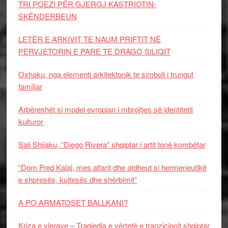
TRI POEZI PËR GJERGJ KASTRIOTIN-
SKËNDERBEUN
LETËR E ARKIVIT TE NAUM PRIFTIT NË
PERVJETORIN E PARE TE DRAGO SILIQIT
Oxhaku, nga elementi arkitektonik te simboli i trungut
familjar
Arbëreshët si model evropian i mbrojtjes së identitetit
kulturor
Sali Shijaku, “Diego Rivera” shqiptar i artit tonë kombëtar
“Dom Fred Kalaj, mes altarit dhe atdheut si hermeneutikë
e shpresës, kujtesës dhe shërbimit”
A PO ARMATOSET BALLKANI?
Kriza e vlerave – Tragjedia e vërtetë e tranzicionit shqiptar