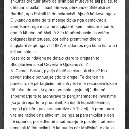
shkurter drejtuar atyre që ishin pas mureve të atij pallati, të
cilësuar si pallati i mashtrimeve, përkunder Shtëpisë së
Bardhë, apo Pallatit të demokracisë. Ajo që kërkova nga z.
Gjukanoviq ishte që të mësojë diçka nga demokracia
amerikane, nga e cila ne shqiptarët kemi mësuar shumë,
dhe të kthehet në Malt të Zi e të përmbushin, jo vetëm
obligimet kushtetuese, por edhe premtimet dhënë
shqiptarëve që nga viti 1997, e sidomos nga koha kur ata i
krijuan shtetin.
Nëse do të ndalemi në detaje çfarë të drejtash të
Shqiptarëve shkel Qeveria e Gjukanoviqit?
N. Camaj- Shkurt, pyetja është se çka nuk shkel? Kjo
qeveri shkelë pothuajse çdo të drejtë. Të drejtën në
punësim, në përfaqësim, në shfrytëzim të resurseve lokale
(të mirat detare, kryporja, vreshtat, pyjet etj.) dhe në
shpërndarje të të ardhurave të përgjithshme; në investime
(ku janë repartet e prodhimit, ku është kopshti fëminor,
tregu i gjelbërt, palestra sportive në Tuz etj, të premtuara
vite me radhë); në shkollim, që nga ai parashkollor e deri
në superior, por edhe në shpërndarje të pushtetit përmes
pengimit të themelimit të komunës për Malësinë, e cila jo