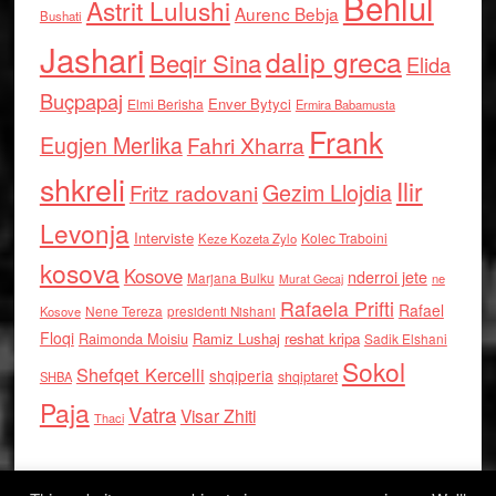
Behlul
Astrit Lulushi
Aurenc Bebja
Bushati
Jashari
dalip greca
Beqir Sina
Elida
Buçpapaj
Enver Bytyci
Elmi Berisha
Ermira Babamusta
Frank
Eugjen Merlika
Fahri Xharra
shkreli
Ilir
Gezim Llojdia
Fritz radovani
Levonja
Interviste
Kolec Traboini
Keze Kozeta Zylo
kosova
Kosove
nderroi jete
Marjana Bulku
ne
Murat Gecaj
Rafaela Prifti
Rafael
Nene Tereza
Kosove
presidenti Nishani
Floqi
Raimonda Moisiu
Ramiz Lushaj
reshat kripa
Sadik Elshani
Sokol
Shefqet Kercelli
shqiperia
shqiptaret
SHBA
Paja
Vatra
Visar Zhiti
Thaci