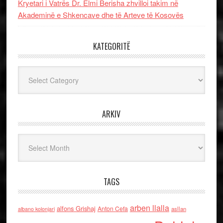
Kryetari i Vatrës Dr. Elmi Berisha zhvilloi takim në
Akademinë e Shkencave dhe të Arteve të Kosovës
KATEGORITË
Kategoritë
ARKIV
Arkiv
TAGS
arben llalla
alfons Grishaj
Anton Cefa
asllan
albano kolonjari