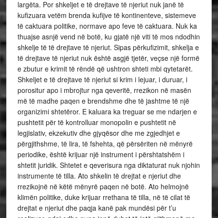
largëta. Por shkeljet e të drejtave të njeriut nuk janë të
kufizuara vetëm brenda kufijve të kontinenteve, sistemeve
të caktuara politike, normave apo feve të caktuara. Nuk ka
thuajse asnjë vend në botë, ku gjatë një viti të mos ndodhin
shkelje të të drejtave të njeriut. Sipas përkufizimit, shkelja e
të drejtave të njeriut nuk është asgjë tjetër, veçse një formë
e zbutur e krimit të rëndë që ushtron shteti mbi qytetarët.
Shkeljet e të drejtave të njeriut si krim i lejuar, i duruar, i
porositur apo i mbrojtur nga qeveritë, rrezikon në masën
më të madhe paqen e brendshme dhe të jashtme të një
organizimi shtetëror. E kaluara ka treguar se me ndarjen e
pushtetit për të kontrolluar monopolin e pushtetit në
legjislativ, ekzekutiv dhe gjyqësor dhe me zgjedhjet e
përgjithshme, të lira, të fshehta, që përsëriten në mënyrë
periodike, është krijuar një instrument i përshtatshëm i
shtetit juridik. Shtetet e qeverisura nga diktaturat nuk njohin
instrumente të tilla. Ato shkelin të drejtat e njeriut dhe
rrezikojnë në këtë mënyrë paqen në botë. Ato helmojnë
klimën politike, duke krijuar rrethana të tilla, në të cilat të
drejtat e njeriut dhe paqja kanë pak mundësi për t’u