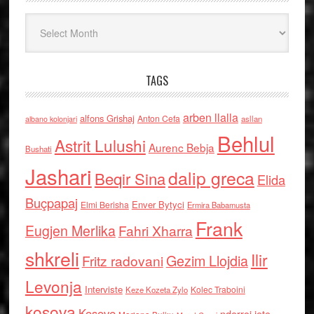
Arkiv
TAGS
arben llalla
alfons Grishaj
Anton Cefa
asllan
albano kolonjari
Behlul
Astrit Lulushi
Aurenc Bebja
Bushati
Jashari
dalip greca
Beqir Sina
Elida
Buçpapaj
Enver Bytyci
Elmi Berisha
Ermira Babamusta
Frank
Eugjen Merlika
Fahri Xharra
shkreli
Ilir
Gezim Llojdia
Fritz radovani
Levonja
Interviste
Kolec Traboini
Keze Kozeta Zylo
kosova
Kosove