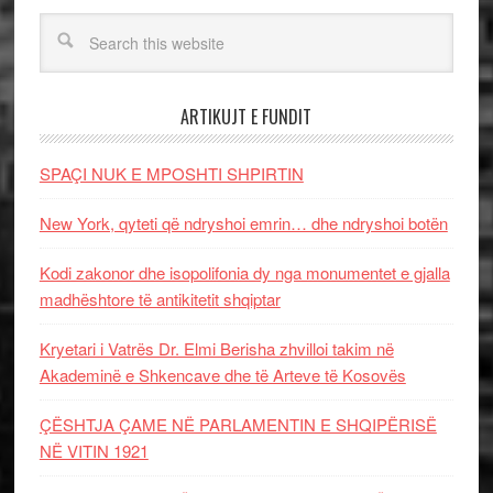
ARTIKUJT E FUNDIT
SPAÇI NUK E MPOSHTI SHPIRTIN
New York, qyteti që ndryshoi emrin… dhe ndryshoi botën
Kodi zakonor dhe isopolifonia dy nga monumentet e gjalla
madhështore të antikitetit shqiptar
Kryetari i Vatrës Dr. Elmi Berisha zhvilloi takim në
Akademinë e Shkencave dhe të Arteve të Kosovës
ÇËSHTJA ÇAME NË PARLAMENTIN E SHQIPËRISË
NË VITIN 1921