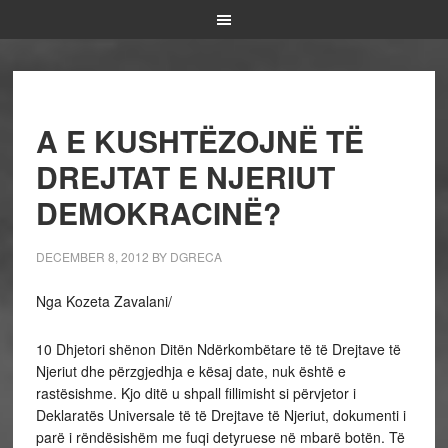
A E KUSHTËZOJNË TË
DREJTAT E NJERIUT
DEMOKRACINË?
DECEMBER 8, 2012
BY
DGRECA
Nga Kozeta Zavalani/
10 Dhjetori shënon Ditën Ndërkombëtare të të Drejtave të
Njeriut dhe përzgjedhja e kësaj date, nuk është e
rastësishme. Kjo ditë u shpall fillimisht si përvjetor i
Deklaratës Universale të të Drejtave të Njeriut, dokumenti i
parë i rëndësishëm me fuqi detyruese në mbarë botën. Të