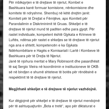
Për mbikqyrjen e të drejtave të njeriut, Kombet e
Bashkuara kanë formuar komisione, nënkomisione dhe
komitete të ndryshme. Shembuj në këtë drejtim janë:
Komiteti për të Drejtat e Fëmijëve, apo Komiteti për
Parandalimin e Diskriminimit të Gruas. Shkeljet e të
drejtave të njeriut mund të paditen edhe para gjyqit. Për
rastet individuale, kompetent është Gjykata e Krimeve të
Luftës, ndërsa për rastet e shkeljes se të drejtave të njeriut
nga ana e shtetit, kompetencën e ka Gjykata
Ndërkombëtare e Hagës e Komisariati i Lartë i Kombeve të
Bashkuara për të Drejta të Njeriut.
Janë të njohura meritat e Mary Robinsonit dhe pasardhësit
të saj Sergio Vieira në koordinimin e institucioneve të OKB-
së në bindjen e shumë shteteve të botës për rëndësinë e
respektimit të të drejtave të njeriut.
Megjithatë shkeljet e të drejtave të njeriut vazhdojnë.
Kur dëgjojmë për shkeljet e të drejtave të njeriut mendojmë
për të ashtuquajturën „Bota e tretë”, apo për diktaturat e