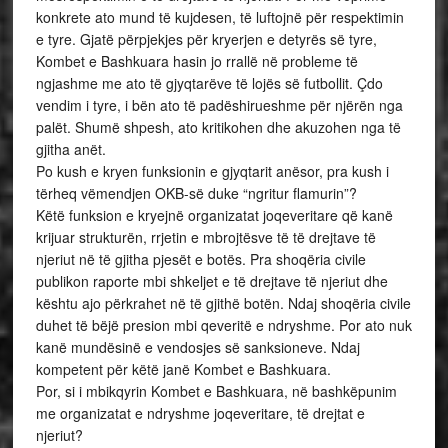
konkrete ato mund të kujdesen, të luftojnë për respektimin
e tyre. Gjatë përpjekjes për kryerjen e detyrës së tyre,
Kombet e Bashkuara hasin jo rrallë në probleme të
ngjashme me ato të gjyqtarëve të lojës së futbollit. Çdo
vendim i tyre, i bën ato të padëshirueshme për njërën nga
palët. Shumë shpesh, ato kritikohen dhe akuzohen nga të
gjitha anët.
Po kush e kryen funksionin e gjyqtarit anësor, pra kush i
tërheq vëmendjen OKB-së duke “ngritur flamurin”?
Këtë funksion e kryejnë organizatat joqeveritare që kanë
krijuar strukturën, rrjetin e mbrojtësve të të drejtave të
njeriut në të gjitha pjesët e botës. Pra shoqëria civile
publikon raporte mbi shkeljet e të drejtave të njeriut dhe
kështu ajo përkrahet në të gjithë botën. Ndaj shoqëria civile
duhet të bëjë presion mbi qeveritë e ndryshme. Por ato nuk
kanë mundësinë e vendosjes së sanksioneve. Ndaj
kompetent për këtë janë Kombet e Bashkuara.
Por, si i mbikqyrin Kombet e Bashkuara, në bashkëpunim
me organizatat e ndryshme joqeveritare, të drejtat e
njeriut?