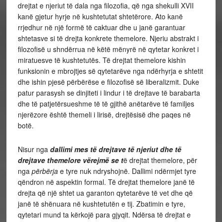
drejtat e njeriut të dala nga filozofia, që nga shekulli XVII
kanë gjetur hyrje në kushtetutat shtetërore. Ato kanë
rrjedhur në një formë të caktuar dhe u janë garantuar
shtetasve si të drejta konkrete themelore. Njeriu abstrakt i
filozofisë u shndërrua në këtë mënyrë në qytetar konkret i
miratuesve të kushtetutës. Të drejtat themelore kishin
funksionin e mbrojtjes së qytetarëve nga ndërhyrja e shtetit
dhe ishin pjesë përbërëse e filozofisë së liberalizmit. Duke
patur parasysh se dinjiteti i lindur i të drejtave të barabarta
dhe të patjetërsueshme të të gjithë anëtarëve të familjes
njerëzore është themeli i lirisë, drejtësisë dhe paqes në
botë.
Nisur nga
dallimi mes të drejtave të njeriut dhe të
drejtave themelore vërejmë se t
ë drejtat themelore, për
nga
përbërja
e tyre nuk ndryshojnë. Dallimi ndërmjet tyre
qëndron në aspektin formal. Të drejtat themelore janë të
drejta që një shtet ua garanton qytetarëve të vet dhe që
janë të shënuara në kushtetutën e tij. Zbatimin e tyre,
qytetari mund ta kërkojë para gjyqit. Ndërsa të drejtat e