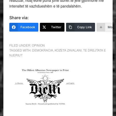
realizuar, ndaj edhe puna jonë duhet të jetë gjithmonë me
intensitet të vazhdueshëm e të pandalshëm.
Share via:
Facebook
Twitter
Copy Link
More
FILED UNDER:
OPINION
TAGGED WITH:
DEMOKRACIA
,
KOZETA ZAVALANI
,
TE DREJTATA E
NJERIUT