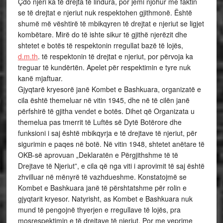
Çdo njeri ka të drejta të lindura, por jemi njohur me faktin
se të drejtat e njeriut nuk respektohen gjithmonë. Është
shumë më vështirë të mbikqyren të drejtat e njeriut se ligjet
kombëtare. Mirë do të ishte sikur të gjithë njerëzit dhe
shtetet e botës të respektonin rregullat bazë të lojës,
d.m.th
. të respektonin të drejtat e njeriut, por përvoja ka
treguar të kundërtën. Apelet për respektimin e tyre nuk
kanë mjaftuar.
Gjyqtarë kryesorë
janë Kombet e Bashkuara, organizatë e
cila është themeluar në vitin 1945, dhe në të cilën janë
përfshirë të gjitha vendet e botës. Dihet që Organizata u
themelua pas tmerrit të Luftës së Dytë Botërore dhe
funksioni i saj është mbikqyrja e të drejtave të njeriut, për
sigurimin e paqes në botë. Në vitin 1948, shtetet anëtare të
OKB-së aprovuan „Deklaratën e Përgjithshme të të
Drejtave të Njeriut”, e cila që nga viti i aprovimit të saj është
zhvilluar në mënyrë të vazhdueshme. Konstatojmë se
Kombet e Bashkuara janë të përshtatshme për rolin e
gjyqtarit kryesor. Natyrisht, as Kombet e Bashkuara nuk
mund të pengojnë thyerjen e rregullave të lojës, pra
mosrespektimin e të drejtave të njeriut. Por me veprime