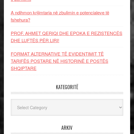
A ndihmon krijimtaria në zbulimin e potencialeve të
fshehura?
PROF. AHMET QERIQI DHE EPOKA E REZISTENCЁS
DHE LUFTЁS PЁR LIRI!
FORMAT ALTERNATIVE TË EVIDENTIMIT TË
TARIFËS POSTARE NË HISTORINË E POSTËS
SHQIPTARE
KATEGORITË
Kategoritë
ARKIV