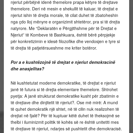
njeriut përbëjnë idenë themelore prapa këtyre të drejtave
themelore. Deri në mesin e shekullit të kaluar, të drejtat e
njeriut ishin të drejta morale, të cilat duhet të zbatoheshin
nga çdo lloj mënyre e organizimit shtetëror, pra si të drejta
natyrore. Me “Deklaratën e Përgjithshme për të Drejtat e
Njeriut” të Kombeve të Bashkuara, është bërë përpjekje
për konkretizimin e idesë filozofike dhe vendosjen e tyre si
të drejta të patjetërsueshme me kriter botëror.
Por a e kushtëzojnë të drejtat e njeriut demokracinë
dhe anasjelltas?
Në kushtetutat moderne demokratike, të drejtat e njeriut
janë të futura si të drejta elementare themelore. Shtrohet
pyetja: A janë strukturat demokratike kusht për zbatimin e
të drejtave dhe dinjitetit të njeriut?. Ose më mirë: A mund
të quhet demokratik një shtet, në të cilin nuk realizohen të
drejtat në fjalë? Për të kuptuar këtë duhet të theksojmë se
thelbi i iluminizmit politik të kohës së re është unitetiti mes
të drejtave të njeriut, ndarjes së pushtetit dhe demokracisë.