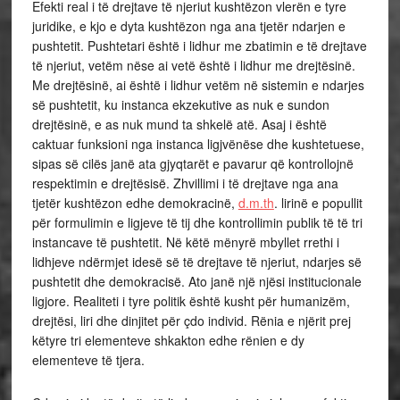
Efekti real i të drejtave të njeriut kushtëzon vlerën e tyre
juridike, e kjo e dyta kushtëzon nga ana tjetër ndarjen e
pushtetit. Pushtetari është i lidhur me zbatimin e të drejtave
të njeriut, vetëm nëse ai vetë është i lidhur me drejtësinë.
Me drejtësinë, ai është i lidhur vetëm në sistemin e ndarjes
së pushtetit, ku instanca ekzekutive as nuk e sundon
drejtësinë, e as nuk mund ta shkelë atë. Asaj i është
caktuar funksioni nga instanca ligjvënëse dhe kushtetuese,
sipas së cilës janë ata gjyqtarët e pavarur që kontrollojnë
respektimin e drejtësisë. Zhvillimi i të drejtave nga ana
tjetër kushtëzon edhe demokracinë,
d.m.th
. lirinë e popullit
për formulimin e ligjeve të tij dhe kontrollimin publik të të tri
instancave të pushtetit. Në këtë mënyrë mbyllet rrethi i
lidhjeve ndërmjet idesë së të drejtave të njeriut, ndarjes së
pushtetit dhe demokracisë. Ato janë një njësi institucionale
ligjore. Realiteti i tyre politik është kusht për humanizëm,
drejtësi, liri dhe dinjitet për çdo individ. Rënia e njërit prej
këtyre tri elementeve shkakton edhe rënien e dy
elementeve të tjera.