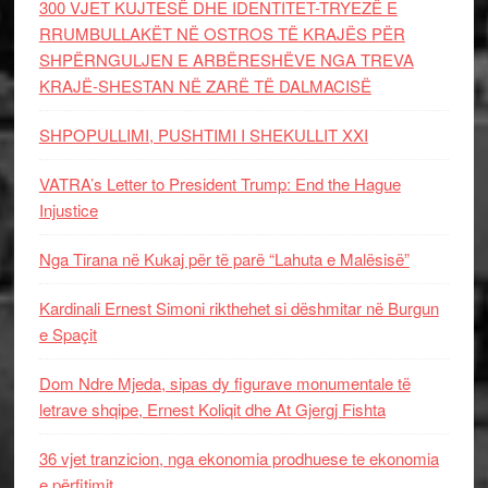
300 VJET KUJTESË DHE IDENTITET-TRYEZË E
RRUMBULLAKËT NË OSTROS TË KRAJËS PËR
SHPËRNGULJEN E ARBËRESHËVE NGA TREVA
KRAJË-SHESTAN NË ZARË TË DALMACISË
SHPOPULLIMI, PUSHTIMI I SHEKULLIT XXI
VATRA’s Letter to President Trump: End the Hague
Injustice
Nga Tirana në Kukaj për të parë “Lahuta e Malësisë”
Kardinali Ernest Simoni rikthehet si dëshmitar në Burgun
e Spaçit
Dom Ndre Mjeda, sipas dy figurave monumentale të
letrave shqipe, Ernest Koliqit dhe At Gjergj Fishta
36 vjet tranzicion, nga ekonomia prodhuese te ekonomia
e përfitimit