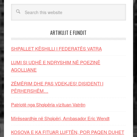
ARTIKUJT E FUNDIT
SHPALLET KËSHILLI I FEDERATËS VATRA
LUMI SI UDHË E NDRYSHIM NË POEZINË
AGOLLIANE
ZËMËRIM DHE PAS VDEKJES! DISIDENTI I
PËRHERSHËM…
Patriotë nga Shqipëria vizituan Vatrën
Mirëseardhje në Shqipëri, Ambasador Eric Wendt
KOSOVA E KA FITUAR LUFTËN, POR PAQEN DUHET