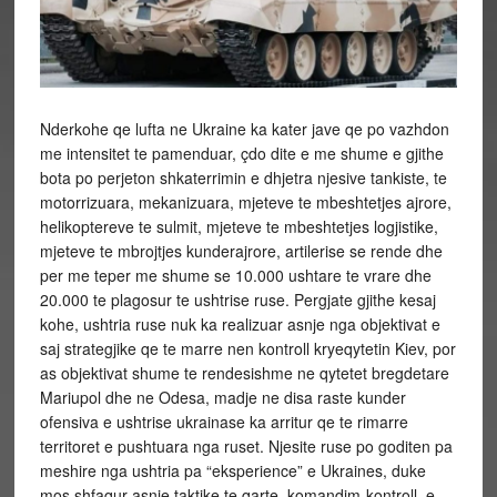
Nderkohe qe lufta ne Ukraine ka kater jave qe po vazhdon
me intensitet te pamenduar, çdo dite e me shume e gjithe
bota po perjeton shkaterrimin e dhjetra njesive tankiste, te
motorrizuara, mekanizuara, mjeteve te mbeshtetjes ajrore,
helikoptereve te sulmit, mjeteve te mbeshtetjes logjistike,
mjeteve te mbrojtjes kunderajrore, artilerise se rende dhe
per me teper me shume se 10.000 ushtare te vrare dhe
20.000 te plagosur te ushtrise ruse. Pergjate gjithe kesaj
kohe, ushtria ruse nuk ka realizuar asnje nga objektivat e
saj strategjike qe te marre nen kontroll kryeqytetin Kiev, por
as objektivat shume te rendesishme ne qytetet bregdetare
Mariupol dhe ne Odesa, madje ne disa raste kunder
ofensiva e ushtrise ukrainase ka arritur qe te rimarre
territoret e pushtuara nga ruset. Njesite ruse po goditen pa
meshire nga ushtria pa “eksperience” e Ukraines, duke
mos shfaqur asnje taktike te qarte, komandim-kontroll, e