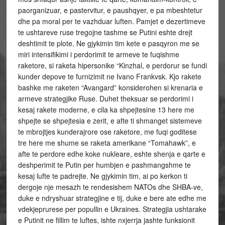
paorganizuar, e pastervitur, e paushqyer, e pa mbeshtetur
dhe pa moral per te vazhduar luften. Pamjet e dezertimeve
te ushtareve ruse tregojne tashme se Putini eshte drejt
deshtimit te plote. Ne gjykimin tim kete e pasqyron me se
miri intensifikimi i perdorimit te armeve te fuqishme
raketore, si raketa hipersonike “Kinzhal, e perdorur se fundi
kunder depove te furnizimit ne Ivano Frankvsk. Kjo rakete
bashke me raketen “Avangard” konsiderohen si krenaria e
armeve strategjike Ruse. Duhet theksuar se perdorimi i
kesaj rakete moderne, e cila ka shpejtesine 13 here me
shpejte se shpejtesia e zerit, e afte ti shmanget sistemeve
te mbrojtjes kunderajrore ose raketore, me fuqi goditese
tre here me shume se raketa amerikane “Tomahawk”, e
afte te perdore edhe koke nukleare, eshte shenja e qarte e
deshperimit te Putin per humbjen e pashmangshme te
kesaj lufte te padrejte. Ne gjykimin tim, ai po kerkon ti
dergoje nje mesazh te rendesishem NATOs dhe SHBA-ve,
duke e ndryshuar strategjine e tij, duke e bere ate edhe me
vdekjeprurese per popullin e Ukraines. Strategjia ushtarake
e Putinit ne fillim te luftes, ishte nxjerrja jashte funksionit