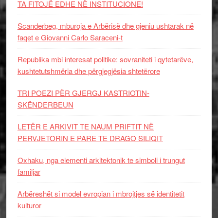
TA FITOJË EDHE NË INSTITUCIONE!
Scanderbeg, mburoja e Arbërisë dhe gjeniu ushtarak në
faqet e Giovanni Carlo Saraceni-t
Republika mbi interesat politike: sovraniteti i qytetarëve,
kushtetutshmëria dhe përgjegjësia shtetërore
TRI POEZI PËR GJERGJ KASTRIOTIN-
SKËNDERBEUN
LETËR E ARKIVIT TE NAUM PRIFTIT NË
PERVJETORIN E PARE TE DRAGO SILIQIT
Oxhaku, nga elementi arkitektonik te simboli i trungut
familjar
Arbëreshët si model evropian i mbrojtjes së identitetit
kulturor