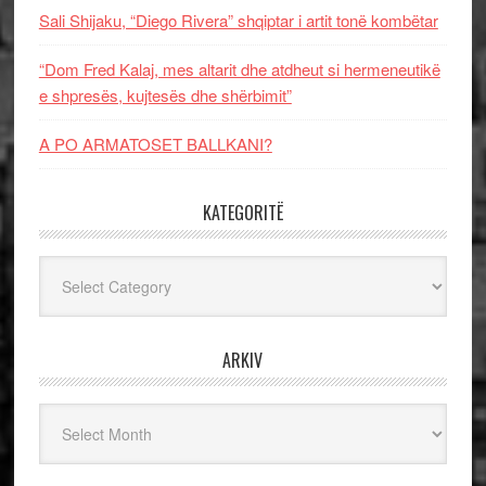
Sali Shijaku, “Diego Rivera” shqiptar i artit tonë kombëtar
“Dom Fred Kalaj, mes altarit dhe atdheut si hermeneutikë
e shpresës, kujtesës dhe shërbimit”
A PO ARMATOSET BALLKANI?
KATEGORITË
Kategoritë
ARKIV
Arkiv