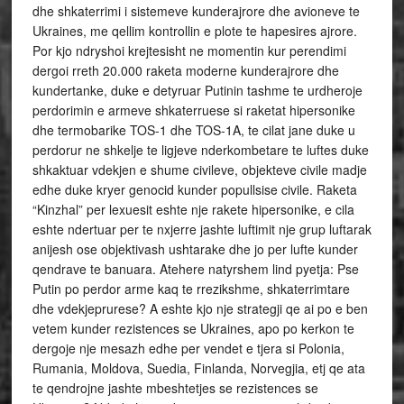
dhe shkaterrimi i sistemeve kunderajrore dhe avioneve te
Ukraines, me qellim kontrollin e plote te hapesires ajrore.
Por kjo ndryshoi krejtesisht ne momentin kur perendimi
dergoi rreth 20.000 raketa moderne kunderajrore dhe
kundertanke, duke e detyruar Putinin tashme te urdheroje
perdorimin e armeve shkaterruese si raketat hipersonike
dhe termobarike TOS-1 dhe TOS-1A, te cilat jane duke u
perdorur ne shkelje te ligjeve nderkombetare te luftes duke
shkaktuar vdekjen e shume civileve, objekteve civile madje
edhe duke kryer genocid kunder popullsise civile. Raketa
“Kinzhal” per lexuesit eshte nje rakete hipersonike, e cila
eshte ndertuar per te nxjerre jashte luftimit nje grup luftarak
anijesh ose objektivash ushtarake dhe jo per lufte kunder
qendrave te banuara. Atehere natyrshem lind pyetja: Pse
Putin po perdor arme kaq te rrezikshme, shkaterrimtare
dhe vdekjeprurese? A eshte kjo nje strategji qe ai po e ben
vetem kunder rezistences se Ukraines, apo po kerkon te
dergoje nje mesazh edhe per vendet e tjera si Polonia,
Rumania, Moldova, Suedia, Finlanda, Norvegjia, etj qe ata
te qendrojne jashte mbeshtetjes se rezistences se