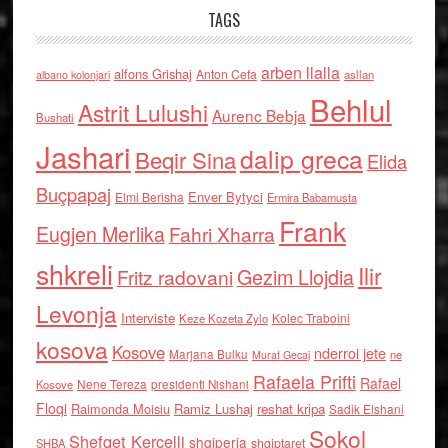
TAGS
arben llalla
alfons Grishaj
Anton Cefa
asllan
albano kolonjari
Behlul
Astrit Lulushi
Aurenc Bebja
Bushati
Jashari
dalip greca
Beqir Sina
Elida
Buçpapaj
Enver Bytyci
Elmi Berisha
Ermira Babamusta
Frank
Eugjen Merlika
Fahri Xharra
shkreli
Ilir
Gezim Llojdia
Fritz radovani
Levonja
Interviste
Kolec Traboini
Keze Kozeta Zylo
kosova
Kosove
nderroi jete
Marjana Bulku
ne
Murat Gecaj
Rafaela Prifti
Rafael
Nene Tereza
Kosove
presidenti Nishani
Floqi
Raimonda Moisiu
Ramiz Lushaj
reshat kripa
Sadik Elshani
Sokol
Shefqet Kercelli
shqiperia
shqiptaret
SHBA