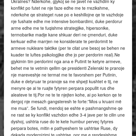
Ukraines? Nderkohe, gjykoj se ne javet ne vazhdim ky
konflikt po futet ne nje faze edhe me te rrezikshme,
nderkohe qe strateget ruse po e keshillojne qe te vazhdoje
nje fushate edhe me intensive bombardimi, duke perdorur
arme edhe me te fuqishme strategjike, hipersonike,
termobarike madje kane shkuar deri ne çmenduri, duke
kerkuar edhe marrjen ne konsiderate te perdorimit te
armeve nukleare taktike (per te cilat une besoj se behen ne
kuader te luftes psikologjike dhe jo per perdorim real).Ne
gjykimin tim perdorimi nga ana e Putinit te ketyre armeve,
behet me te vetmin qellim qe presidenti Zelenski te pranoje
nje mareveshje ne termat me te favorshem per Putinin,
duke e detyruar te pranoje sa me shpejt kushtet e tij, ne
menyre qe ai te ruajte fytyren perpara popullit rus dhe
aleateve te tij.Por ne te te njejten kohe, ai po kerkon qe te
dergoj nje mesazh gangsteresh te forte:”Mos u kruani më
me mua”. Se fundi, mendoj se eshte e pashmangshme qe
ne rast se ky konflikt vazhdon edhe 3-4 jave per te cilin une
dyshoj, ushtria ruse do te kete humbur perveç fytyres
perpara botes, mitin e pathyeshem te ushtrise Ruse, dy
dekada modernizimi te ushtrise, por me e rendesishme