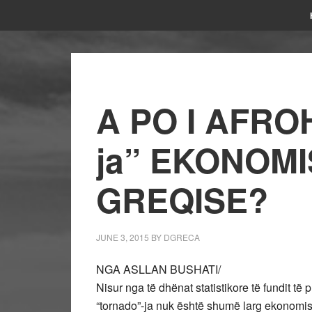
A PO I AFR
ja” EKONOMI
GREQISE?
JUNE 3, 2015
BY
DGRECA
NGA ASLLAN BUSHATI/
Nisur nga të dhënat statistikore të fundit të pr
“tornado”-ja nuk është shumë larg ekonomisë