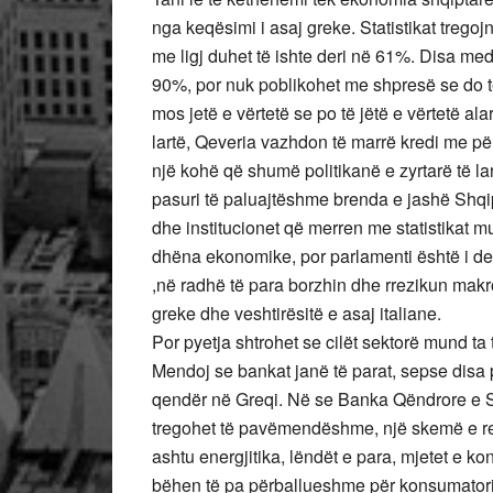
nga keqësimi i asaj greke. Statistikat tregoj
me ligj duhet të ishte deri në 61%. Disa med
90%, por nuk poblikohet me shpresë se do të
mos jetë e vërtetë se po të jëtë e vërtetë ala
lartë, Qeveria vazhdon të marrë kredi me për
një kohë që shumë politikanë e zyrtarë të la
pasuri të paluajtëshme brenda e jashë Shqipe
dhe institucionet që merren me statistikat mu
dhëna ekonomike, por parlamenti është i de
,në radhë të para borzhin dhe rrezikun mak
greke dhe veshtirësitë e asaj italiane.
Por pyetja shtrohet se cilët sektorë mund 
Mendoj se bankat janë të parat, sepse disa 
qendër në Greqi. Në se Banka Qëndrore e Sh
tregohet të pavëmendëshme, një skemë e re
ashtu energjitika, lëndët e para, mjetet e ko
bëhen të pa përballueshme për konsumatori