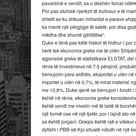
pavarsinë e vendit, sa u deshën forcat ndër
Por pas stuhisë njerëzit të trullosur e të marr
shtetit se ku shkuan miliardat e parave shqi
ka marrë një përgjigje të saktë, por disa goj
mëdha dhe shumë gëlltitëse”.
Duke e lënë pas këtë histori të hidhur ( por
herë tek ekonomia greke me të cilën Shipëria 
agjensisë greke të statistikave ELSTAT, del s
rënie të investimeve në 7.5 përqind, produ
tremujorin para ardhës, eksportet u ulën në 
importet u ulën në 0,7%, të mirat material 
me 10,8%. Duke qenë se tremujori i fundit i 
është në rënie, ekonomia greke konsiderohet
është vendi me nivelin më të lartë të borxhë
një formë ose në një tjetër, por i lajnë at
sa është jorgani. Greqia është një e vdekur 
dyfishi i PBB-së.Kjo situatë ndodh në një k