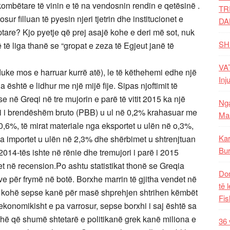
kombëtare të vinin e të na vendosnin rendin e qetësinë .
TR
osur filluan të pyesin njeri tjetrin dhe institucionet e
DA
ptare? Kjo pyetje që prej asajë kohe e deri më sot, nuk
SH
ë të liga thanë se “gropat e zeza të Egjeut janë të
VAT
 duke mos e harruar kurrë atë), le të këthehemi edhe një
Inj
është e lidhur me një mijë fije. Sipas njoftimit të
e në Greqi në tre mujorin e parë të vitit 2015 ka një
Nga
kti i brendëshëm bruto (PBB) u ul në 0,2% krahasuar me
Mal
0,6%, të mirat materiale nga eksportet u ulën në o,3%,
Kar
nga importet u ulën në 2,3% dhe shërbimet u shtrenjtuan
Bur
2014-tës ishte në rënie dhe tremujori i parë i 2015
 në recension.Po ashtu statistikat thonë se Greqia
Dom
ve për frymë në botë. Borxhe marrin të gjitha vendet në
të 
o në kohë sepse kanë për masë shprehjen shtrihen këmbët
Fis
ekonomikisht e pa varrosur, sepse borxhi i saj është sa
ohë që shumë shtetarë e politikanë grek kanë miliona e
36 