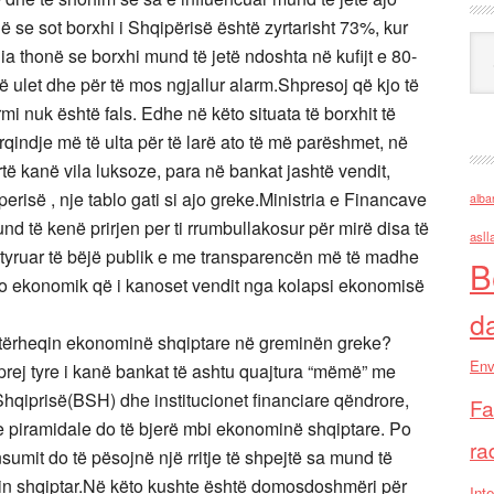
në se sot borxhi i Shqipërisë është zyrtarisht 73%, kur
Ark
ia thonë se borxhi mund të jetë ndoshta në kufijt e 80-
 ulet dhe për të mos ngjallur alarm.Shpresoj që kjo të
rmi nuk është fals. Edhe në këto situata të borxhit të
qindje më të ulta për të larë ato të më parëshmet, në
rtë kanë vila luksoze, para në bankat jashtë vendit,
risë , nje tablo gati si ajo greke.Ministria e Financave
alba
nd të kenë prirjen per ti rrumbullakosur për mirë disa të
asll
tyruar të bëjë publik e me transparencën më të madhe
B
ro ekonomik që i kanoset vendit nga kolapsi ekonomisë
d
ta tërheqin ekonominë shqiptare në greminën greke?
Env
prej tyre i kanë bankat të ashtu quajtura “mëmë” me
qiprisë(BSH) dhe institucionet financiare qëndrore,
Fa
 piramidale do të bjerë mbi ekonominë shqiptare. Po
ra
nsumit do të pësojnë një rritje të shpejtë sa mund të
n shqiptar.Në këto kushte është domosdoshmëri për
Inte