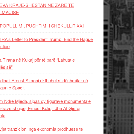
EVA KRAJË-SHESTAN NË ZARË TË
LMACISË
POPULLIMI, PUSHTIMI I SHEKULLIT XXI
RA’s Letter to President Trump: End the Hague
ustice
 Tirana në Kukaj për të parë “Lahuta e
ësisë”
dinali Ernest Simoni rikthehet si dëshmitar në
gun e Spaçit
 Ndre Mjeda, sipas dy figurave monumentale
letrave shqipe, Ernest Koliqit dhe At Gjergj
hta
vjet tranzicion, nga ekonomia prodhuese te