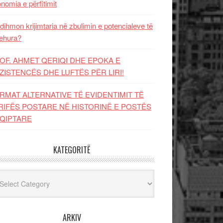
nomia e përfitimit
dihmon krijimtaria në zbulimin e potencialeve të
ehura?
OF. AHMET QERIQI DHE EPOKA E
ZISTENCЁS DHE LUFTЁS PЁR LIRI!
RMAT ALTERNATIVE TË EVIDENTIMIT TË
RIFËS POSTARE NË HISTORINË E POSTËS
QIPTARE
KATEGORITË
egoritë
ARKIV