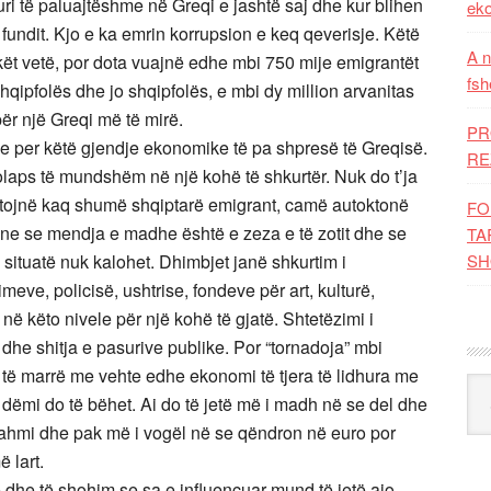
ri të paluajtëshme në Greqi e jashtë saj dhe kur blihen
eko
fundit. Kjo e ka emrin korrupsion e keq qeverisje. Këtë
A n
kët vetë, por dota vuajnë edhe mbi 750 mije emigrantët
fsh
hqipfolës dhe jo shqipfolës, e mbi dy million arvanitas
ër një Greqi më të mirë.
PR
e per këtë gjendje ekonomike të pa shpresë të Greqisë.
RE
laps të mundshëm në një kohë të shkurtër. Nuk do t’ja
jetojnë kaq shumë shqiptarë emigrant, camë autoktonë
FO
hone se mendja e madhe është e zeza e të zotit dhe se
TA
situatë nuk kalohet. Dhimbjet janë shkurtim i
SH
meve, policisë, ushtrise, fondeve për art, kulturë,
në këto nivele për një kohë të gjatë. Shtetëzimi i
dhe shitja e pasurive publike. Por “tornadoja” mbi
të marrë me vehte edhe ekonomi të tjera të lidhura me
Kat
dëmi do të bëhet. Ai do të jetë më i madh në se del dhe
hmi dhe pak më i vogël në se qëndron në euro por
 lart.
 dhe të shohim se sa e influencuar mund të jetë ajo