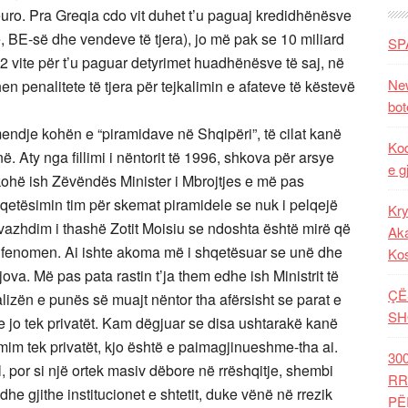
uro. Pra Greqia cdo vit duhet t’u paguaj kredidhënësve
BE-së dhe vendeve të tjera), jo më pak se 10 miliard
SP
2 vite për t’u paguar detyrimet huadhënësve të saj, në
New
n penalitete të tjera për tejkalimin e afateve të këstevë
bot
endje kohën e “piramidave në Shqipëri”, të cilat kanë
Kod
 Aty nga fillimi i nëntorit të 1996, shkova për arsye
e g
 kohë ish Zëvëndës Minister i Mbrojtjes e më pas
hqetësimin tim për skemat piramidele se nuk i pelqejë
Kry
 vazhdim i thashë Zotit Moisiu se ndoshta është mirë që
Aka
ëtë fenomen. Ai ishte akoma më i shqetësuar se unë dhe
Ko
jova. Më pas pata rastin t’ja them edhe ish Ministrit të
ÇË
analizën e punës së muajt nëntor tha afërsisht se parat e
SH
 e jo tek privatët. Kam dëgjuar se disa ushtarakë kanë
umim tek privatët, kjo është e paimagjinueshme-tha ai.
30
l, por si një ortek masiv dëbore në rrëshqitje, shembi
RR
 gjithe institucionet e shtetit, duke vënë në rrezik
PË