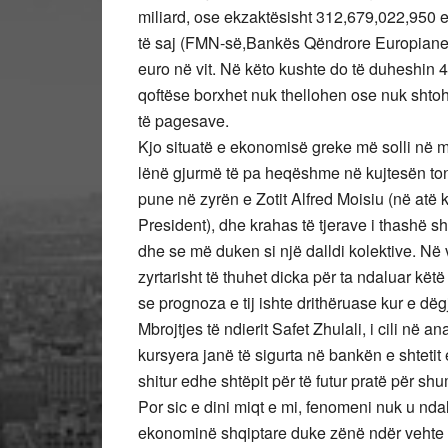
miliard, ose ekzaktësisht 312,679,022,950 e
të saj (FMN-së,Bankës Qëndrore Europiane, 
euro në vit. Në këto kushte do të duheshin 4
qoftëse borxhet nuk thellohen ose nuk shtohe
të pagesave.
Kjo situatë e ekonomisë greke më solli në m
lënë gjurmë të pa heqëshme në kujtesën tonë.
pune në zyrën e Zotit Alfred Moisiu (në atë
President), dhe krahas të tjerave i thashë s
dhe se më duken si një dalldi kolektive. Në
zyrtarisht të thuhet dicka për ta ndaluar k
se prognoza e tij ishte drithëruase kur e dëg
Mbrojtjes të ndierit Safet Zhulali, i cili në 
kursyera janë të sigurta në bankën e shtetit
shitur edhe shtëpit për të futur pratë për sh
Por sic e dini miqt e mi, fenomeni nuk u nda
ekonominë shqiptare duke zënë ndër vehte dhe