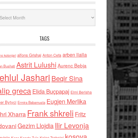
iv
TAGS
arben llalla
alfons Grishaj
Anton Cefa
no kolonjari
Astrit Lulushi
Aurenc Bebja
an Bushati
ehlul Jashari
Beqir Sina
alip greca
Elida Buçpapaj
Elmi Berisha
Eugjen Merlika
er Bytyci
Ermira Babamusta
Frank shkreli
hri Xharra
Fritz
Ilir Levonja
Gezim Llojdia
dovani
kosova
rviste
Kolec Traboini
Keze Kozeta Zylo