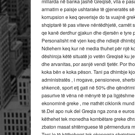
miliarda në banka jashë Greqisë, vila e pasu
armatim e paisje ushtarake të gjeneratës së 
korrupsion e keq qeverisje do ta vuajnë gre
shqiptarë të pas viteve nëntëdhjetë, camët s
qe kanë derdhur gjakun dhe djersën e tyre p
Personalisht më vjen keq dhe ndiejë dhimbj
Ndiehem keq kur në media thuhet për një ko
dëshiroja këtë situatë jo vetën Greqisë ku 
dhe arvanitas, por asnjë vendi tjetër. Por t
koka bën e koka pëson. Tani pa dhimbje kjo 
administratës , i rrogave, pensioneve, sherbi
shkencë, sport etj gati në 50% dhe qëndrimi 
pasurive të vëna në mënyrë të pa ligjëshme 
ekonominë greke , me rrathët ciklonik mund 
të.Del apo nuk del Greqia nga zona e euros 
këthehet tek monedha kombëtare greke dhra
zbaton masat shtërnguese të përmendura më
Tani le të këthehemi tek ekonomia shqiptare