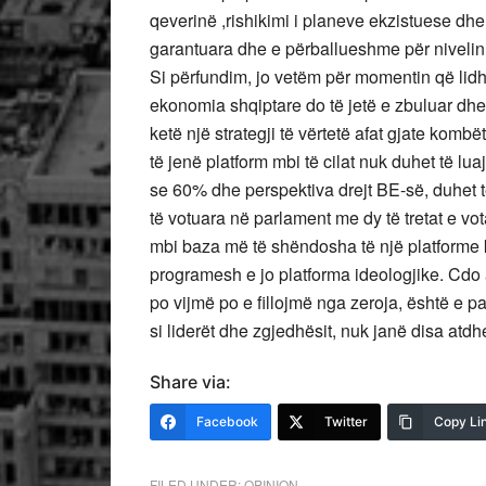
qeverinë ,rishikimi i planeve ekzistuese dhe
garantuara dhe e përballueshme për nivelin
Si përfundim, jo vetëm për momentin që lid
ekonomia shqiptare do të jetë e zbuluar dh
ketë një strategji të vërtetë afat gjate komb
të jenë platform mbi të cilat nuk duhet të lua
se 60% dhe perspektiva drejt BE-së, duhet 
të votuara në parlament me dy të tretat e vo
mbi baza më të shëndosha të një platforme 
programesh e jo platforma ideologjike. Cdo
po vijmë po e fillojmë nga zeroja, është e p
si liderët dhe zgjedhësit, nuk janë disa atdh
Share via:
Facebook
Twitter
Copy Li
FILED UNDER:
OPINION