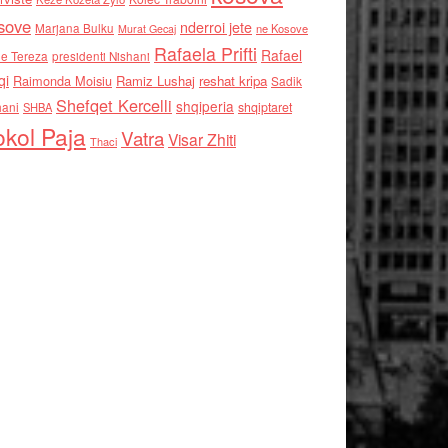
sove
nderroi jete
Marjana Bulku
ne Kosove
Murat Gecaj
Rafaela Prifti
Rafael
e Tereza
presidenti Nishani
qi
Raimonda Moisiu
Ramiz Lushaj
reshat kripa
Sadik
Shefqet Kercelli
shqiperia
hani
shqiptaret
SHBA
kol Paja
Vatra
Visar Zhiti
Thaci