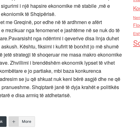
 sigurimi i një hapsire ekonomike më stabile ,më e
Ko
 ekoniomik të Shqipërisë.
Nen
het me Greqinë, por edhe në të ardhmen e afërt
Flo
e e rrezikuar nga fenomenet e jashtëme në se nuk do të
Els
ëtare.Pavarsisht nga ndërrimi i qeverive disa linja duhet
So
j askush. Kështu, fiksimi i kufirit të borxhit jo më shumë
të jetë strategji të shoqeruar me masa makro ekonomike
tave. Zhvillimi i brendëshëm ekonomik lypset të vihet
kombëtare e jo partiake, mbi baza konkurenca
 adresim se ju që shkuat nuk keni bërë asgjë dhe ne që
a pranueshme. Shqiptarë janë të dyja krahët e politikës
etarë e disa armiq të atdhetarisë.
nk
More