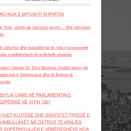
AÇI NUK E MPOSHTI SHPIRTIN
 York, qyteti që ndryshoi emrin… dhe ndryshoi
ën
i zakonor dhe isopolifonia dy nga monumentet
jalla madhështore të antikitetit shqiptar
etari i Vatrës Dr. Elmi Berisha zhvilloi takim në
deminë e Shkencave dhe të Arteve të
sovës
SHTJA ÇAME NË PARLAMENTIN E
QIPËRISË NË VITIN 1921
0 VJET KUJTESË DHE IDENTITET-TRYEZË E
UMBULLAKËT NË OSTROS TË KRAJËS
R SHPËRNGULJEN E ARBËRESHËVE NGA