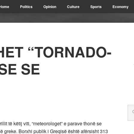
Home
Politics
Opinion
Culture
Sports
Economy
OHET “TORNADO-
SE SE
illit të këtij viti, “meteorologet” e parave thonë se
 greke. Borxhi publik i Greqisë është afërsisht 313