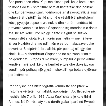
Shqipëria nëse Abaz Kupi me klasën politike jo komuniste
të kohës do të kishte fituar betejat ushtarake dhe politike
dhe kundër komunizmit ndërkombëtar sllavo-aziatik të asaj
kohen ë Shqipëri? Është shumë e vështirë t’i përgjigjemi
kësaj pyetjeje sepse atyre nuk iu dha kurrë mundësia të
provonin veten e t’a bënin Shqipërinë siç mendonin e donin
ata, në atë kohë. Por një gjë është e sigurt se sllavo-
komunistët shqiptarë që morën pushtetin — me në krye
Enver Hoxhën dhe me ndihmën e serbo-malazezve duke
qeverisur Shqipërinë, brutalisht, për pothuaj një gjysëm
shekulli — e shëndrruar Shqipërinë në një zonë krimi mu
në qëndër të Evropës duke vrarë, burgosur e persekutuar
kundërshtarët politikë dhe familjet e tyre dhe duke izoluar
vendin, për pothuaj një gjysëm shekulli nga bota e qytëruar
perëndimore.
Por ndryshe nga historiografia komuniste shqiptare –
historia e vërtetë, normalisht, nuk gënjen. Ajo flet edhe në
heshtje. Me 7 prill, 1939, Abaz Kupi ishte atje ku e thirri
Atdheu. Në Durrës, aty ku u derdh gjaku i parë në Evropë,