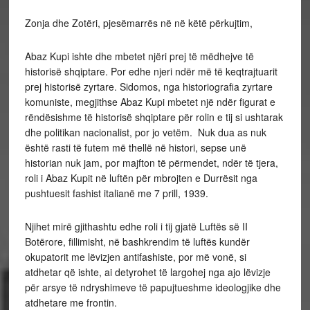
Zonja dhe Zotëri, pjesëmarrës në në këtë përkujtim,
Abaz Kupi ishte dhe mbetet njëri prej të mëdhejve të
historisë shqiptare. Por edhe njeri ndër më të keqtrajtuarit
prej historisë zyrtare. Sidomos, nga historiografia zyrtare
komuniste, megjithse Abaz Kupi mbetet një ndër figurat e
rëndësishme të historisë shqiptare për rolin e tij si ushtarak
dhe politikan nacionalist, por jo vetëm. Nuk dua as nuk
është rasti të futem më thellë në histori, sepse unë
historian nuk jam, por majfton të përmendet, ndër të tjera,
roli i Abaz Kupit në luftën për mbrojten e Durrësit nga
pushtuesit fashist italianë me 7 prill, 1939.
Njihet mirë gjithashtu edhe roli i tij gjatë Luftës së II
Botërore, fillimisht, në bashkrendim të luftës kundër
okupatorit me lëvizjen antifashiste, por më vonë, si
atdhetar që ishte, ai detyrohet të largohej nga ajo lëvizje
për arsye të ndryshimeve të papujtueshme ideologjike dhe
atdhetare me frontin.