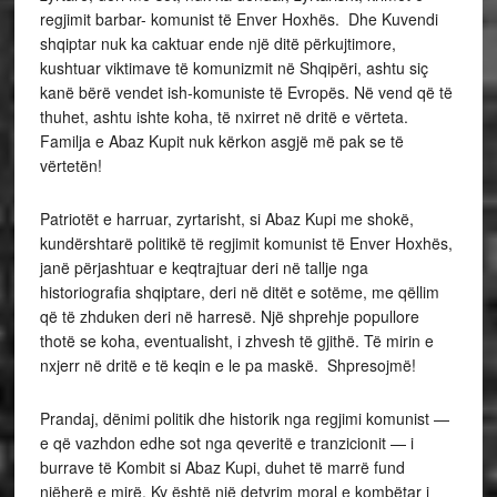
regjimit barbar- komunist të Enver Hoxhës. Dhe Kuvendi
shqiptar nuk ka caktuar ende një ditë përkujtimore,
kushtuar viktimave të komunizmit në Shqipëri, ashtu siç
kanë bërë vendet ish-komuniste të Evropës. Në vend që të
thuhet, ashtu ishte koha, të nxirret në dritë e vërteta.
Familja e Abaz Kupit nuk kërkon asgjë më pak se të
vërtetën!
Patriotët e harruar, zyrtarisht, si Abaz Kupi me shokë,
kundërshtarë politikë të regjimit komunist të Enver Hoxhës,
janë përjashtuar e keqtrajtuar deri në tallje nga
historiografia shqiptare, deri në ditët e sotëme, me qëllim
që të zhduken deri në harresë. Një shprehje popullore
thotë se koha, eventualisht, i zhvesh të gjithë. Të mirin e
nxjerr në dritë e të keqin e le pa maskë. Shpresojmë!
Prandaj, dënimi politik dhe historik nga regjimi komunist —
e që vazhdon edhe sot nga qeveritë e tranzicionit — i
burrave të Kombit si Abaz Kupi, duhet të marrë fund
njëherë e mirë. Ky është një detyrim moral e kombëtar i