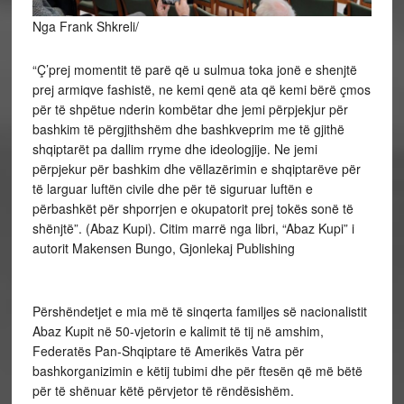
Nga Frank Shkreli/
“Ç’prej momentit të parë që u sulmua toka jonë e shenjtë
prej armiqve fashistë, ne kemi qenë ata që kemi bërë çmos
për të shpëtue nderin kombëtar dhe jemi përpjekjur për
bashkim të përgjithshëm dhe bashkveprim me të gjithë
shqiptarët pa dallim rryme dhe ideologjije. Ne jemi
përpjekur për bashkim dhe vëllazërimin e shqiptarëve për
të larguar luftën civile dhe për të siguruar luftën e
përbashkët për shporrjen e okupatorit prej tokës sonë të
shënjtë”. (Abaz Kupi). Citim marrë nga libri, “Abaz Kupi” i
autorit Makensen Bungo, Gjonlekaj Publishing
Përshëndetjet e mia më të sinqerta familjes së nacionalistit
Abaz Kupit në 50-vjetorin e kalimit të tij në amshim,
Federatës Pan-Shqiptare të Amerikës Vatra për
bashkorganizimin e këtij tubimi dhe për ftesën që më bëtë
për të shënuar këtë përvjetor të rëndësishëm.