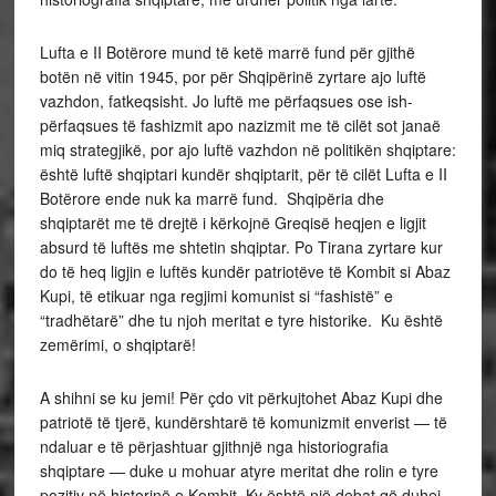
Lufta e II Botërore mund të ketë marrë fund për gjithë
botën në vitin 1945, por për Shqipërinë zyrtare ajo luftë
vazhdon, fatkeqsisht. Jo luftë me përfaqsues ose ish-
përfaqsues të fashizmit apo nazizmit me të cilët sot janaë
miq strategjikë, por ajo luftë vazhdon në politikën shqiptare:
është luftë shqiptari kundër shqiptarit, për të cilët Lufta e II
Botërore ende nuk ka marrë fund. Shqipëria dhe
shqiptarët me të drejtë i kërkojnë Greqisë heqjen e ligjit
absurd të luftës me shtetin shqiptar. Po Tirana zyrtare kur
do të heq ligjin e luftës kundër patriotëve të Kombit si Abaz
Kupi, të etikuar nga regjimi komunist si “fashistë” e
“tradhëtarë” dhe tu njoh meritat e tyre historike. Ku është
zemërimi, o shqiptarë!
A shihni se ku jemi! Për çdo vit përkujtohet Abaz Kupi dhe
patriotë të tjerë, kundërshtarë të komunizmit enverist — të
ndaluar e të përjashtuar gjithnjë nga historiografia
shqiptare — duke u mohuar atyre meritat dhe rolin e tyre
pozitiv në historinë e Kombit. Ky është një debat që duhej