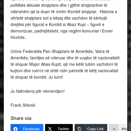
politikës aktuale shqiptare dhe i gjithë shqiptarëve të
ndershëm që ia duan të mirën Kombit shqiptar. Historia e
vërtetë shqiptare sot e kësaj dite vazhdon të kërkojë
drejtësi për figurat e Kombit si Abaz Kupi – figurë e
demonizuar, padrejtësisht, nga regjimi komunist i Enver
Hoxhës.
Urime Federatës Pan-Shqiptare të Amerikës, Vatra të
Amerikës, familjes së nderuar dhe të vuajtur të nacionalistit
të shquar Major Abas Kupit, që me këtë tubim vazhdoni të
kujtoni dhe nxirrni në dritë rolin patriotik të këtij nacionalisti
të shquar të kombit. Ju lumt!
Ju falënderoj për vëmendjen!
Frank Shkreli
Share via:
Facebook
Twitter
Copy Link
More