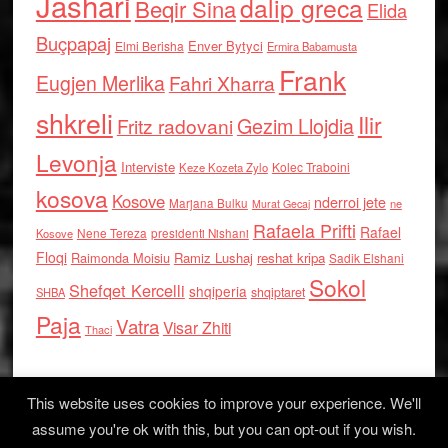
Jashari
dalip greca
Beqir Sina
Elida
Buçpapaj
Enver Bytyci
Elmi Berisha
Ermira Babamusta
Frank
Eugjen Merlika
Fahri Xharra
shkreli
Ilir
Gezim Llojdia
Fritz radovani
Levonja
Interviste
Kolec Traboini
Keze Kozeta Zylo
kosova
Kosove
nderroi jete
Marjana Bulku
ne
Murat Gecaj
Rafaela Prifti
Rafael
Nene Tereza
Kosove
presidenti Nishani
Floqi
Raimonda Moisiu
Ramiz Lushaj
reshat kripa
Sadik Elshani
Sokol
Shefqet Kercelli
shqiperia
shqiptaret
SHBA
Paja
Vatra
Visar Zhiti
Thaci
This website uses cookies to improve your experience. We'll
assume you're ok with this, but you can opt-out if you wish.