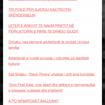
TRI POEZI PËR GJERGJ KASTRIOTIN-
SKËNDERBEUN
LETËR E ARKIVIT TE NAUM PRIFTIT NË
PERVJETORIN E PARE TE DRAGO SILIQIT
Oxhaku, nga elementi arkitektonik te simboli i trungut
familjar
Arbëreshët si model evropian i mbrojtjes së identitetit
kulturor
Sali Shijaku, “Diego Rivera” shqiptar i artit tonë kombëtar
“Dom Fred Kalaj, mes altarit dhe atdheut si hermeneutikë
e shpresës, kujtesës dhe shërbimit”
A PO ARMATOSET BALLKANI?