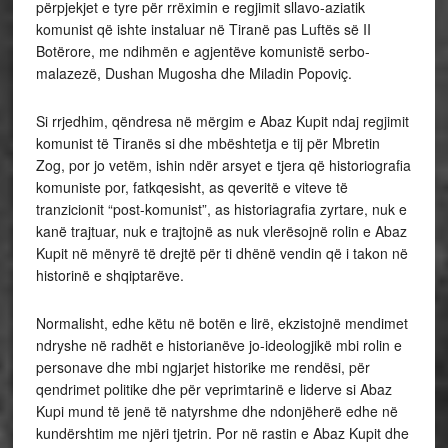
përpjekjet e tyre për rrëximin e regjimit sllavo-aziatik
komunist që ishte instaluar në Tiranë pas Luftës së II
Botërore, me ndihmën e agjentëve komunistë serbo-
malazezë, Dushan Mugosha dhe Miladin Popoviç.
Si rrjedhim, qëndresa në mërgim e Abaz Kupit ndaj regjimit
komunist të Tiranës si dhe mbështetja e tij për Mbretin
Zog, por jo vetëm, ishin ndër arsyet e tjera që historiografia
komuniste por, fatkqesisht, as qeveritë e viteve të
tranzicionit “post-komunist”, as historiagrafia zyrtare, nuk e
kanë trajtuar, nuk e trajtojnë as nuk vlerësojnë rolin e Abaz
Kupit në mënyrë të drejtë për ti dhënë vendin që i takon në
historinë e shqiptarëve.
Normalisht, edhe këtu në botën e lirë, ekzistojnë mendimet
ndryshe në radhët e historianëve jo-ideologjikë mbi rolin e
personave dhe mbi ngjarjet historike me rendësi, për
qendrimet politike dhe për veprimtarinë e liderve si Abaz
Kupi mund të jenë të natyrshme dhe ndonjëherë edhe në
kundërshtim me njëri tjetrin. Por në rastin e Abaz Kupit dhe