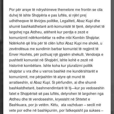
Por për arsye të ndryshimeve themelore me frontin se cila
duhej të ishte Shqipëria e pas luftës, si njëri prej
udhëheqsve të lëvizjes politike, Legaliteti, Abaz Kupi dhe
shumë bashkatdhetarë anti-komunistë të tjerë, detyrohet të
largohej nga Atdheu, atëherë kur perdja e zezë e
komunizmit ndërkombëtar ra edhe mbi Kombin Shqiptar.
Ndërkohë që liria për të cilën luftoi Abaz Kupi me shokë, u
zevëndësua me sundimin barbar komunist të regjimit të
Enver Hoxhës, për pothuaj një gjysëm shekulli. Vendosja e
pushtetit komunist në Shqipëri, ishte kohë e zezë në
historinë kombëtare. Ishte koha kur pluralizmi politik
shqiptar u vra dhe u varros bashkë me kundërshtarët e
komunizmit, me përjashtim të atyre që mund të
arratiseshin, si Abaz Kupi. Si përfundim, ai dhe shumë
bashkatdhetarë, bashmendimtarë të tij—kur po vedoseshin
fatet e Shqipërisë së pas luftës, detyrohen të largohen nga
Atdheu dhe të vendoseshin, kryesisht në Shtetet e
Bashkuara, por jo vetëm. Këtu, ata vazhduan – secili më
vete por edhe në bashkpunim, por fatkeqsisht pa sukses –