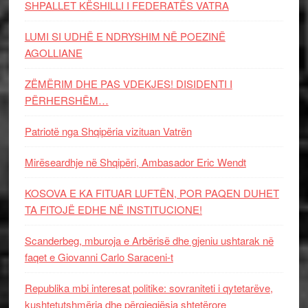
SHPALLET KËSHILLI I FEDERATËS VATRA
LUMI SI UDHË E NDRYSHIM NË POEZINË
AGOLLIANE
ZËMËRIM DHE PAS VDEKJES! DISIDENTI I
PËRHERSHËM…
Patriotë nga Shqipëria vizituan Vatrën
Mirëseardhje në Shqipëri, Ambasador Eric Wendt
KOSOVA E KA FITUAR LUFTËN, POR PAQEN DUHET
TA FITOJË EDHE NË INSTITUCIONE!
Scanderbeg, mburoja e Arbërisë dhe gjeniu ushtarak në
faqet e Giovanni Carlo Saraceni-t
Republika mbi interesat politike: sovraniteti i qytetarëve,
kushtetutshmëria dhe përgjegjësia shtetërore