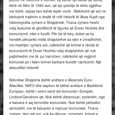
bërë në fillim të 1990-ave, që kjo çeshtje të ishte zgjidhur
me kohë, sepse tani është tepër vonë. Ndërkohë që sot ne
kërkojmë trajtimin e drejtë të rolit historik të Abas Kupit nga
historiografia zyrtare e Shqipërisë, Tirana zyrtare hesht
ndaj dukurive të glorifikimit të figurës së Enver Hoxhës dhe
komunizmit, vitet e fundit. Për fat të keq, duket se ky
hendek përçarës midis shqiptarëve sa vjen e zmadhohet,
me heshtjen zyrtare sot, ndërkohë që krimet e rënda të
komunizmit të Enver Hoxhës ndaj shqiptarëve që nuk
pajtoheshin me të, po harrohen, ndërkohë që regjimit
komunist po i falen krimet barbare kundër njerëzimit. Një
absurditet historik!
Ndonëse Shqipëria është anëtare e Aleancës Euro-
Atlantike, NATO dhe aspiron të bëhet anëtare e Bashkimit
Evropian, është i vetmi vend ish-komunist i Evropës
Lindore/Qendrore që: Nuk është distancuar, zyrtarisht, nga
e kaluara e saj terroriste komuniste. Nuk është përballur,
seriozisht, me të kaluarën e mjeruar komuniste. Tirana
zyrtare, deri më sot, nuk ka dënuar, zyrtarisht, krimet e