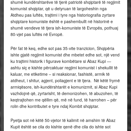
shumë kundërshtarëve të tjerë patriotë shqiptarë të regjimit
komunist shqiptar, që u detyruan të largoheshin nga
Atdheu pas luftës, trajtimi i tyre nga historiografia zyrtare
shqiptare komuniste është e pashembullt në historinë e
shumë vendeve të tjera ish-komuniste të Evropës, pothuaj
80-vjet pas luftës në Evropë.
Për fat të keq, edhe sot pas 35-vite tranzicion, Shqipëria
ishte gjatë regjimit komunist dhe mbetet edhe sot, një vend
ku trajtimi historik i figurave kombëtare si Abaz Kupi —
ashtu siç e kishte përcaktuar regjimi komunist i shekullit të
kaluar, me etiketime – si reaksionar, fashistë, armik të
atdheut, i shitur, agjent, poliagjent e të tjera. Në këtë frymë
armiqësore, ish-kundërshtarët e komunizmit, si Abaz Kupi
vazhdojnë që, zyrtarisht, të demonizohen, të abuzohen, të
keqtrajtohen me qëllim që, më në fund, të harrohen – për
rolin dhe kontributet e tyre ndaj Kombit shqiptar.
Pyetja sot në këtë 50-vjetor të kalimit në amshim të Abaz
Kupit është se cila do kishte qenë dhe cila do ishte sot