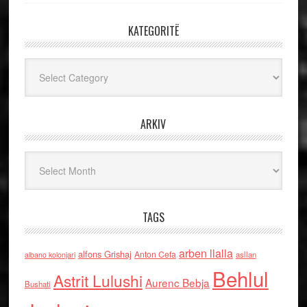
KATEGORITË
Kategoritë
ARKIV
Arkiv
TAGS
arben llalla
alfons Grishaj
Anton Cefa
asllan
albano kolonjari
Behlul
Astrit Lulushi
Aurenc Bebja
Bushati