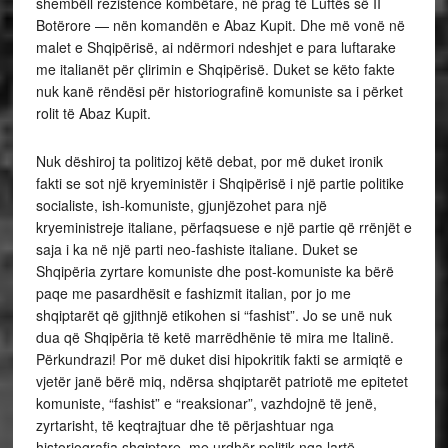
shembëll rezistence kombëtare, në prag të Luftës së II
Botërore — nën komandën e Abaz Kupit. Dhe më vonë në
malet e Shqipërisë, ai ndërmori ndeshjet e para luftarake
me italianët për çlirimin e Shqipërisë. Duket se këto fakte
nuk kanë rëndësi për historiografinë komuniste sa i përket
rolit të Abaz Kupit.
Nuk dëshiroj ta politizoj këtë debat, por më duket ironik
fakti se sot një kryeministër i Shqipërisë i një partie politike
socialiste, ish-komuniste, gjunjëzohet para një
kryeministreje italiane, përfaqsuese e një partie që rrënjët e
saja i ka në një parti neo-fashiste italiane. Duket se
Shqipëria zyrtare komuniste dhe post-komuniste ka bërë
paqe me pasardhësit e fashizmit italian, por jo me
shqiptarët që gjithnjë etikohen si “fashist”. Jo se unë nuk
dua që Shqipëria të ketë marrëdhënie të mira me Italinë.
Përkundrazi! Por më duket disi hipokritik fakti se armiqtë e
vjetër janë bërë miq, ndërsa shqiptarët patriotë me epitetet
komuniste, “fashist” e “reaksionar”, vazhdojnë të jenë,
zyrtarisht, të keqtrajtuar dhe të përjashtuar nga
historiografia shqiptare, me urdhër politik nga lartë.