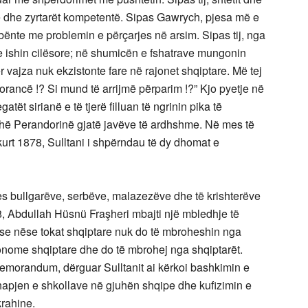
jtë dhe zyrtarët kompetentë. Sipas Gawrych, pjesa më e
ë bënte me problemin e përçarjes në arsim. Sipas tij, nga
ke ishin cilësore; në shumicën e fshatrave mungonin
r vajza nuk ekzistonte fare në rajonet shqiptare. Më tej
jorancë !? Si mund të arrijmë përparim !?” Kjo pyetje në
tët sirianë e të tjerë filluan të ngrinin pika të
thë Perandorinë gjatë javëve të ardhshme. Në mes të
hkurt 1878, Sulltani i shpërndau të dy dhomat e
s bullgarëve, serbëve, malazezëve dhe të krishterëve
78, Abdullah Hüsnü Fraşheri mbajti një mbledhje të
i se nëse tokat shqiptare nuk do të mbroheshin nga
tonome shqiptare dhe do të mbrohej nga shqiptarët.
emorandum, dërguar Sulltanit ai kërkoi bashkimin e
, hapjen e shkollave në gjuhën shqipe dhe kufizimin e
krahine.