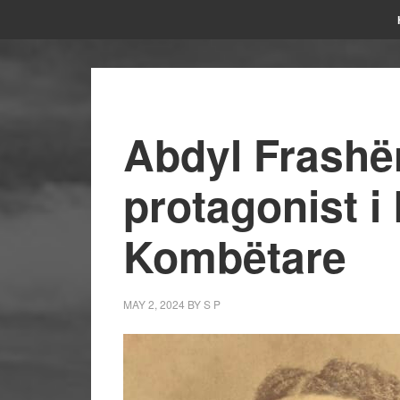
Abdyl Frashër
protagonist i 
Kombëtare
MAY 2, 2024
BY
S P