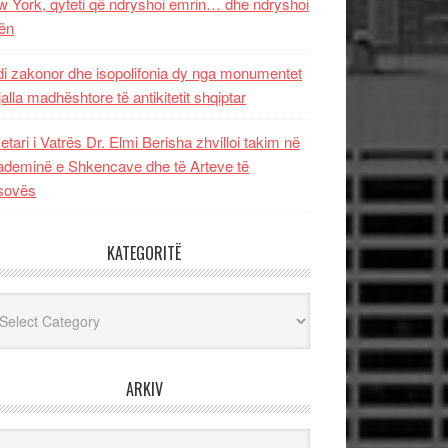
 York, qyteti që ndryshoi emrin… dhe ndryshoi
ën
i zakonor dhe isopolifonia dy nga monumentet
jalla madhështore të antikitetit shqiptar
etari i Vatrës Dr. Elmi Berisha zhvilloi takim në
deminë e Shkencave dhe të Arteve të
sovës
KATEGORITË
egoritë
ARKIV
iv