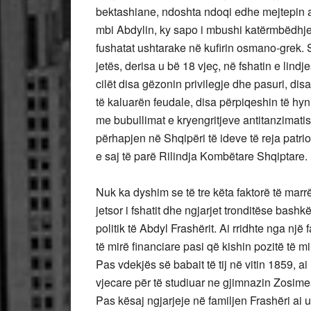
bektashiane, ndoshta ndoqi edhe mejtepin atj
mbi Abdylin, ky sapo i mbushi katërmbëdhjet
fushatat ushtarake në kufirin osmano-grek. S
jetës, derisa u bë 18 vjeç, në fshatin e lind
cilët disa gëzonin privilegje dhe pasuri, d
të kaluarën feudale, disa përpiqeshin të hyni
me bubullimat e kryengritjeve antitanzimati
përhapjen në Shqipëri të ideve të reja patrio
e saj të parë Rilindja Kombëtare Shqiptare.
Nuk ka dyshim se të tre këta faktorë të marr
jetsor i fshatit dhe ngjarjet tronditëse bas
politik të Abdyl Frashërit. Ai rridhte nga nj
të mirë financiare pasi që kishin pozitë të
Pas vdekjës së babait të tij në vitin 1859, 
vjecare për të studiuar ne gjimnazin Zosime
Pas kësaj ngjarjeje në familjen Frashëri ai