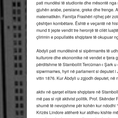
pati mundësi të studionte dhe mësontë nga më
gjuhën arabe, persiane, greke dhe frenge. A
matematikën. Familja Frashëri njihej për zot
çështjen kombëtare. Është e veçantë në histo
mund ti jepte vendit tre heronjë të cilët lua
çlirimin e popullatës shqiptare të okupuar
Abdyli pati mundësinë si sipërmarrës të udh
kulturore dhe ekonomike në vendet e tjera gj
përditshme të Stambollit Tercüman-ı Şark u
sipwrmarrws, hyri në parlament si deputet 
vitin 1876. Kur Abdyli u zgjodh deputet, në
aktiv në qarqet elitare shqiptare në Stambol
më pas si një aktivist politik. Prof. Skënder 
shumë të nevojshme për kohën kur ndodhi “ A
Krizës Lindore atëherë kur atdheu kishte më