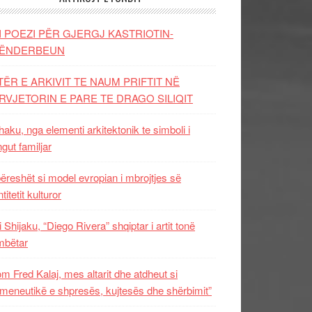
I POEZI PËR GJERGJ KASTRIOTIN-
ËNDERBEUN
TËR E ARKIVIT TE NAUM PRIFTIT NË
RVJETORIN E PARE TE DRAGO SILIQIT
aku, nga elementi arkitektonik te simboli i
ngut familjar
ëreshët si model evropian i mbrojtjes së
titetit kulturor
i Shijaku, “Diego Rivera” shqiptar i artit tonë
mbëtar
m Fred Kalaj, mes altarit dhe atdheut si
meneutikë e shpresës, kujtesës dhe shërbimit”