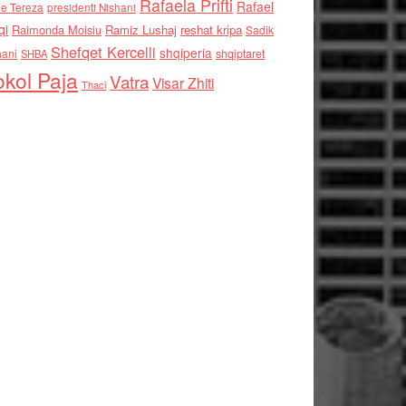
Rafaela Prifti
Rafael
e Tereza
presidenti Nishani
qi
Raimonda Moisiu
Ramiz Lushaj
reshat kripa
Sadik
Shefqet Kercelli
shqiperia
hani
shqiptaret
SHBA
kol Paja
Vatra
Visar Zhiti
Thaci