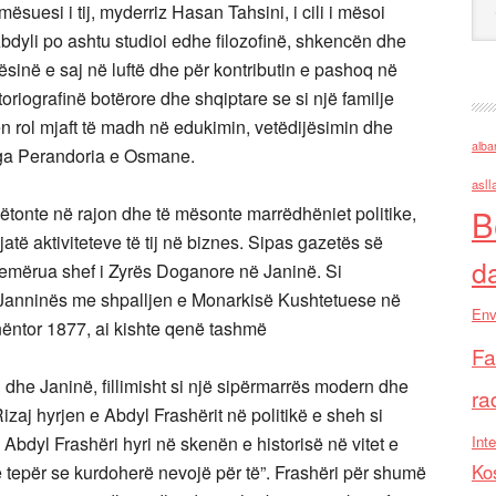
suesi i tij, myderriz Hasan Tahsini, i cili i mësoi
bdyli po ashtu studioi edhe filozofinë, shkencën dhe
ësinë e saj në luftë dhe për kontributin e pashoq në
riografinë botërore dhe shqiptare se si një familje
jtën rol mjaft të madh në edukimin, vetëdijësimin dhe
alba
 nga Perandoria e Osmane.
asll
ëtonte në rajon dhe të mësonte marrëdhëniet politike,
B
atë aktiviteteve të tij në biznes. Sipas gazetës së
d
 emërua shef i Zyrës Doganore në Janinë. Si
i Janninës me shpalljen e Monarkisë Kushtetuese në
Env
 nëntor 1877, ai kishte qenë tashmë
Fa
l dhe Janinë, fillimisht si një sipërmarrës modern dhe
ra
Rizaj hyrjen e Abdyl Frashërit në politikë e sheh si
bdyl Frashëri hyri në skenën e historisë në vitet e
Inte
Ko
 tepër se kurdoherë nevojë për të”. Frashëri për shumë