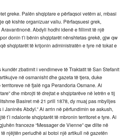
etet greke. Palën shqiptare e përfaqsoi vetëm ai, mbasi
 që kishte organizuar valiu. Përfaqsuesi grek,
ravantinonë. Abdyli hodhi idenë e fillimit të një
 por donin t’i bënin shqiptarët nënshtetas grekë, gjw qw
ë shqiptarët të krijonin administratën e tyre në tokat e
s kundër zbatimit i vendimeve të Traktatit të San Stefanit
 artikujve në osmanisht dhe gazeta të tjera, duke
ë territoreve në fjalë nga Perandoria Osmane. Ai
ptare” dhe mbrojti të drejtat e shqiptarëve në letrën e tij
tshme Basiret më 21 prill 1878, dy muaj pas mbylljes
 i Janinës Abdyl.” Ai arrin në përfundimin se askush,
 t’i ndalonte shqiptarët të mbronin territoret e tyre. Ai
ë gjuhën franceze “Messager de Vienne” qw dilte në
të njëjtën periudhë ai botoi një artikull në gazetën