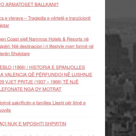
PO ARMATOSET BALLKANI?
za e vlerave – Tragjedia e vërtetë e tranzicionit
iptar
en Coast sjell Nammos Hotels & Resorts në
ipëri: Një destinacion i ri lifestyle merr formë në
ierën Shqiptare
EBLO (1966) / HISTORIA E SPANJOLLES
A VALENCIA QË PËRFUNDOI NË LUSHNJE
29 VJET PRITJE (1937 – 1966) TË NJË
LEFONATE NGA DY MOTRAT
tojmë sakrificën e familjes Lleshi për lirinë e
sovës
AÇI NUK E MPOSHTI SHPIRTIN