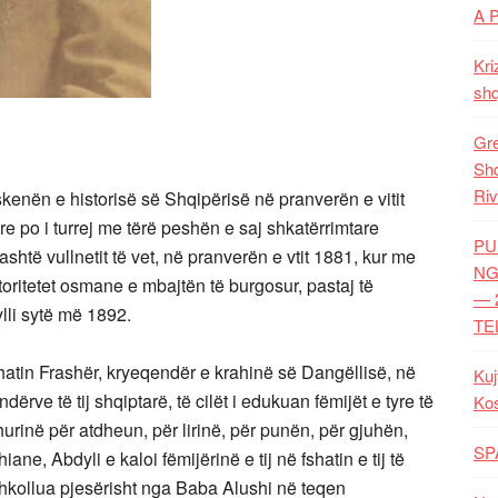
A 
Kri
shq
Gre
Shq
Riv
 skenën e historisë së Shqipërisë në pranverën e vitit
e po i turrej me tërë peshën e saj shkatërrimtare
PU
jashtë vullnetit të vet, në pranverën e vtit 1881, kur me
NG
toritetet osmane e mbajtën të burgosur, pastaj të
— 
lli sytë më 1892.
TE
hatin Frashër, kryeqendër e krahinë së Dangëllisë, në
Kuj
ndërve të tij shqiptarë, të cilët i edukuan fëmijët e tyre të
Ko
rinë për atdheun, për lirinë, për punën, për gjuhën,
SP
ane, Abdyli e kaloi fëmijërinë e tij në fshatin e tij të
 u shkollua pjesërisht nga Baba Alushi në teqen