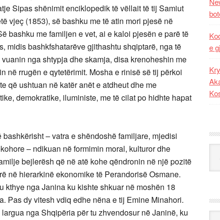
New
e Sipas shënimit enciklopedik të vëllait të tij Samiut
bot
ë vjeç (1853), së bashku me të atin mori pjesë në
ë bashku me familjen e vet, ai e kaloi pjesën e parë të
Kod
jes, midis bashkfshatarëve gjithashtu shqiptarë, nga të
e g
isa vuanin nga shtypja dhe skamja, disa krenoheshin me
Kry
n në rrugën e qytetërimit. Mosha e rinisë së tij përkoi
Aka
ste që ushtuan në katër anët e atdheut dhe me
Ko
tike, demokratike, iluministe, me të cilat po hidhte hapat
ë bashkërisht – vatra e shëndoshë familjare, mjedisi
hkëkohore – ndikuan në formimin moral, kulturor dhe
Kat
ë familje bejlerësh që në atë kohe qëndronin në një pozitë
 mirë në hierarkinë ekonomike të Perandorisë Osmane.
ai u kthye nga Janina ku kishte shkuar në moshën 18
a. Pas dy vitesh vdiq edhe nëna e tij Emine Minahori.
 u largua nga Shqipëria për tu zhvendosur në Janinë, ku
Ark