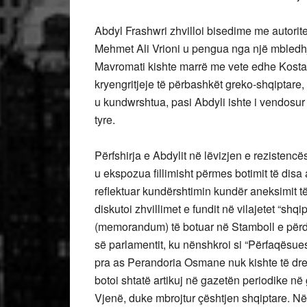
Abdyl Frashwri zhvilloi bisedime me autorit
Mehmet Ali Vrioni u pengua nga një mbledhje
Mavromati kishte marrë me vete edhe Kosta A
kryengritjeje të përbashkët greko-shqiptare,
u kundwrshtua, pasi Abdyli ishte i vendosur q
tyre.
Përfshirja e Abdylit në lëvizjen e rezistencë
u ekspozua fillimisht përmes botimit të disa
reflektuar kundërshtimin kundër aneksimit t
diskutoi zhvillimet e fundit në vilajetet “shqi
(memorandum) të botuar në Stamboll e përdi
së parlamentit, ku nënshkroi si “Përfaqësues
pra as Perandoria Osmane nuk kishte të drejtë
botoi shtatë artikuj në gazetën periodike n
Vjenë, duke mbrojtur çështjen shqiptare. Në 