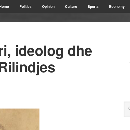
Home
Politics
Opinion
Culture
Sports
Economy
i, ideolog dhe
Rilindjes