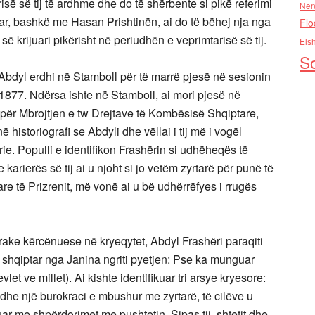
torisë së tij të ardhme dhe do të shërbente si pikë referimi
Nen
tar, bashkë me Hasan Prishtinën, ai do të bëhej nja nga
Flo
i së krijuari pikërisht në periudhën e veprimtarisë së tij.
Els
So
Abdyl erdhi në Stamboll për të marrë pjesë në sesionin
r 1877. Ndërsa ishte në Stamboll, ai mori pjesë në
 për Mbrojtjen e tw Drejtave të Kombësisë Shqiptare,
 historiografi se Abdyli dhe vëllai i tij më i vogël
ie. Populli e identifikon Frashërin si udhëheqës të
 karierës së tij ai u njoht si jo vetëm zyrtarë për punë të
are të Prizrenit, më vonë ai u bë udhërrëfyes i rrugës
rake kërcënuese në kryeqytet, Abdyl Frashëri paraqiti
 shqiptar nga Janina ngriti pyetjen: Pse ka munguar
et ve millet). Ai kishte identifikuar tri arsye kryesore:
, dhe një burokraci e mbushur me zyrtarë, të cilëve u
ar me shpërdorimet me pushtetin. Sipas tij, shtetit dhe