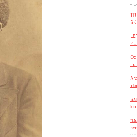
TR
SK
LE
PE
Oxh
tru
Arb
iden
Sal
ko
“Do
her