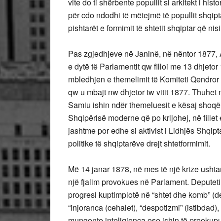
vite do ti shërbente popullit si arkitekt i his
për cdo ndodhi të mëtejmë të popullit shqip
pishtarët e formimit të shtetit shqiptar që nis
Pas zgjedhjeve në Janinë, në nëntor 1877, 
e dytë të Parlamentit qw filloi me 13 dhjeto
mbledhjen e themelimit të Komiteti Qendror
qw u mbajt nw dhjetor tw vitit 1877. Thuhet në
Samiu ishin ndër themeluesit e kësaj shoqër
Shqipërisë moderne që po krijohej, në fillet e
jashtme por edhe si aktivist i Lidhjës Shqipt
politike të shqiptarëve drejt shtetformimit.
Më 14 janar 1878, në mes të një krize ushta
një fjalim provokues në Parlament. Deputeti
progresi kuptimplotë në “shtet dhe komb” (devl
“injoranca (cehalet), “despotizmi” (istibdad)
mungonte inteligjenca ose ishin të preokupu