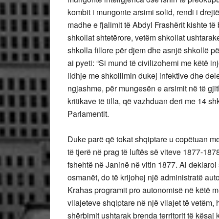
kombit i mungonte arsimi solid, rendi i dre
madhe e fjalimit të Abdyl Frashërit kishte t
shkollat shtetërore, vetëm shkollat ushtara
shkolla fillore për djem dhe asnjë shkollë pë
ai pyeti: “Si mund të civilizohemi me këtë in
lidhje me shkollimin dukej infektive dhe delega
ngjashme, për mungesën e arsimit në të gji
kritikave të tilla, që vazhduan deri me 14 s
Parlamentit.
Duke parë që tokat shqiptare u copëtuan me
të tjerë në prag të luftës së viteve 1877-18
fshehtë në Janinë në vitin 1877. Ai deklaro
osmanët, do të krijohej një administratë au
Krahas programit pro autonomisë në këtë m
vilajeteve shqiptare në një vilajet të vetëm
shërbimit ushtarak brenda territorit të kësaj 