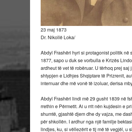
23 maj 1873
Dr. Nikollë Loka/
Abdyl Frashëri hyri si protagonist politik në
1877, sapo u duk se vorbulla e Krizës Lindor
ardheut të vet të robëruar. U tërhoq prej saj 
shtypjen e Lidhjes Shqiptare të Prizrenit, au
internuar dhe më vonë të izoluar, derisa mby
Abdyl Frashëri lindi më 29 gusht 1839 në fs
rrethin e Përmetit. Ai u rrit nën kujdesin e pri
shumtë, gjashtë djem dhe dy vajza, me dashu
për shkollën. I ardhur nga një familje bektashi
lindjes, ku, si vëllezërit e tij më të vegjël,