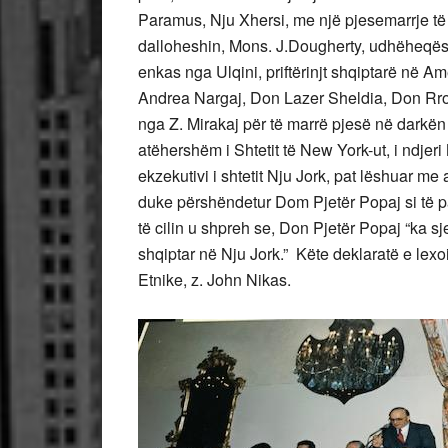
Paramus, Nju Xhersi, me një pjesemarrje t
dalloheshin, Mons. J.Dougherty, udhëheqës E
enkas nga Ulqini, priftërinjt shqiptarë në 
Andrea Nargaj, Don Lazer Sheldia, Don Rrok 
nga Z. Mirakaj për të marrë pjesë në darkën
atëhershëm i Shtetit të New York-ut, i ndje
ekzekutivi i shtetit Nju Jork, pat lëshuar m
duke përshëndetur Dom Pjetër Popaj si të par
të cilin u shpreh se, Don Pjetër Popaj “ka sj
shqiptar në Nju Jork.” Këte deklaratë e le
Etnike, z. John Nikas.