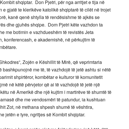
ombit shqiptar. Don Pjetri, për nga arritjet e tija në
e gjatë te klerikëve katolikë shqiptarë të cilët në trojet
rë, kanë qenë shtylla të rendësishme të ajkës se
lturës dhe gjuhës shqipe. Dom Pjetri këte vazhdon ta
edhe me botimin e vazhdueshëm të revistës Jeta
, konferencash, e akademishë, në përkujtim të
ombëtare.
hkodres”, Zojën e Këshillit të Mirë, që veprimtaria
ë bashkpunojnë me të, të vazhdojë të jetë ashtu si nëtë
arimit shpirtëror, kombëtar e kulturor të komunitetit
më në këtë përvjetor që ai të vazhdojë të jetë një
ëtu në Amerikë dhe një kujtim i martirëve të shumtë të
 të pamasë dhe me vendosmëri të patundur, ia kushtuan
dhit Zot, në rrethana shpesh shumë të vështira,
 jetën e tyre, ngritjes së Kombit shqiptar.