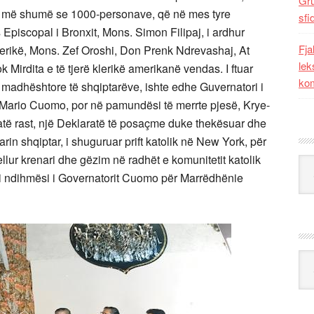
Gr
ë më shumë se 1000-personave, që në mes tyre
sfi
piscopal i Bronxit, Mons. Simon Filipaj, i ardhur
Fja
Amerikë, Mons. Zef Oroshi, Don Prenk Ndrevashaj, At
lek
Mirdita e të tjerë klerikë amerikanë vendas. I ftuar
kom
 madhështore të shqiptarëve, ishte edhe Guvernatori i
ri Mario Cuomo, por në pamundësi të merrte pjesë, Krye-
e atë rast, një Deklaratë të posaçme duke thekësuar dhe
in shqiptar, i shuguruar prift katolik në New York, për
ellur krenari dhe gëzim në radhët e komunitetit katolik
Kat
xoi ndihmësi i Governatorit Cuomo për Marrëdhënie
Ark