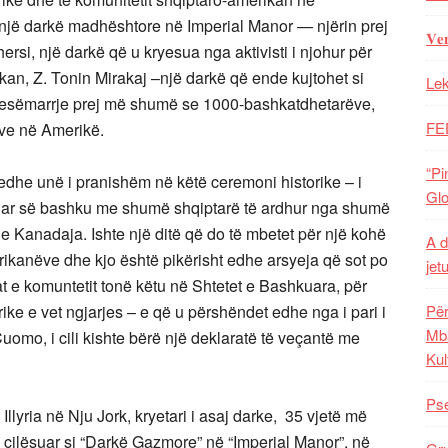
e një darkë madhështore në Imperial Manor — njërin prej
𝐕𝐞
hersi, një darkë që u kryesua nga aktivisti i njohur për
an, Z. Tonin Mirakaj –një darkë që ende kujtohet si
Lek
 pjesëmarrje prej më shumë se 1000-bashkatdhetarëve,
FE
ëve në Amerikë.
“Pi
edhe unë i pranishëm në këtë ceremoni historike – i
Glo
tuar së bashku me shumë shqiptarë të ardhur nga shumë
 Kanadaja. Ishte një ditë që do të mbetet për një kohë
A d
ikanëve dhe kjo është pikërisht edhe arsyeja që sot po
jet
rat e komuntetit tonë këtu në Shtetet e Bashkuara, për
ke e vet ngjarjes – e që u përshëndet edhe nga i pari i
Për
Mba
 Cuomo, i cili kishte bërë një deklaratë të veçantë me
Kul
Pse
Illyria në Nju Jork, kryetari i asaj darke, 35 vjetë më
e cilësuar si “Darkë Gazmore” në “Imperial Manor”, në