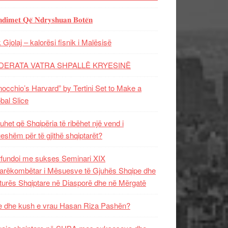
𝐝𝐢𝐦𝐞𝐭 𝐐𝐞̈ 𝐍𝐝𝐫𝐲𝐬𝐡𝐮𝐚𝐧 𝐁𝐨𝐭𝐞̈𝐧
 Gjolaj – kalorësi fisnik i Malësisë
DERATA VATRA SHPALLË KRYESINË
nocchio’s Harvard” by Tertini Set to Make a
bal Slice
uhet që Shqipëria të ribëhet një vend i
ueshëm për të gjithë shqiptarët?
fundoi me sukses Seminari XIX
rëkombëtar i Mësuesve të Gjuhës Shqipe dhe
turës Shqiptare në Diasporë dhe në Mërgatë
 dhe kush e vrau Hasan Riza Pashën?