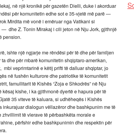
So
ekaj, në një kronikë për gazetën Dielli, duke i akorduar
ëndësi për komunitetin edhe sot e 35-vjetë më parë —
rok Mirdita më vonë i emëruar nga Vatikani si
 — dhe Z. Tonin Mirakaj i cili jeton në Nju Jork, gjithnjë
ë pension.
ë, ishte një ngjarje me rëndësi për të dhe për familjen
 për ta dhe për mbarë komunitetin shqiptaro-amerikan,
mbi veprimtarinë e këtij prifti të dalluar shqiptar, jo
ës në fushën kulturore dhe patriotike të komunitetit
rit, famullitarit të Kishës “Zoja e Shkodrës” në Nju
 kësaj kishe, i ka gjithmonë dyertë e hapura për të
 Gjatë 35 viteve të kaluara, si udhëheqës i Kishës
ka inkurajuar dialogun vëllazëror dhe bashkpunim me të
e zhvillimit të vlerave të përbashkëta morale e
krahine, përfshir edhe bashkpunimin dhe respektin për
era.