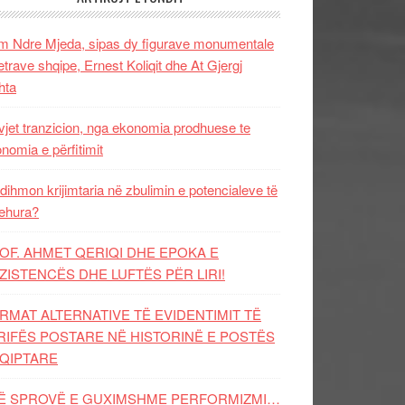
 Ndre Mjeda, sipas dy figurave monumentale
letrave shqipe, Ernest Koliqit dhe At Gjergj
hta
vjet tranzicion, nga ekonomia prodhuese te
nomia e përfitimit
dihmon krijimtaria në zbulimin e potencialeve të
ehura?
OF. AHMET QERIQI DHE EPOKA E
ZISTENCЁS DHE LUFTЁS PЁR LIRI!
RMAT ALTERNATIVE TË EVIDENTIMIT TË
RIFËS POSTARE NË HISTORINË E POSTËS
QIPTARE
Ë SPROVË E GUXIMSHME PERFORMIZMI…