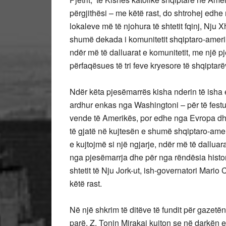
përgjithësi – me këtë rast, do shtrohej edh
lokaleve më të njohura të shtetit fqinj, Nju X
shumë dekada i komunitetit shqiptaro-amerik
ndër më të dalluarat e komunitetit, me një
përfaqësues të tri feve kryesore të shqiptar
Ndër këta pjesëmarrës kisha nderin të isha 
ardhur enkas nga Washingtoni – për të fes
vende të Amerikës, por edhe nga Evropa dhe
të gjatë në kujtesën e shumë shqiptaro-amer
e kujtojmë si një ngjarje, ndër më të dallua
nga pjesëmarrja dhe për nga rëndësia histori
shtetit të Nju Jork-ut, ish-governatori Mario
këtë rast.
Në një shkrim të ditëve të fundit për gazetën 
parë, Z. Tonin Mirakaj kujton se në darkën 