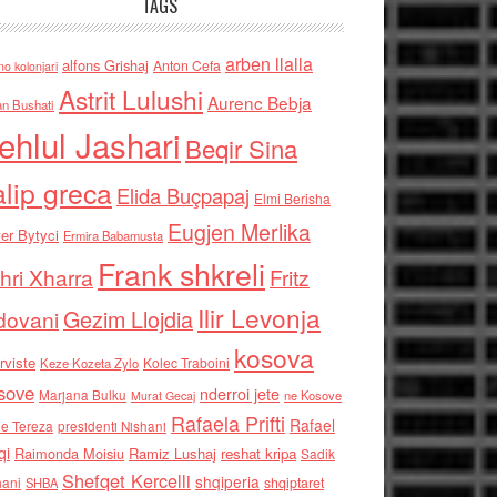
TAGS
arben llalla
alfons Grishaj
Anton Cefa
no kolonjari
Astrit Lulushi
Aurenc Bebja
an Bushati
ehlul Jashari
Beqir Sina
alip greca
Elida Buçpapaj
Elmi Berisha
Eugjen Merlika
er Bytyci
Ermira Babamusta
Frank shkreli
hri Xharra
Fritz
Ilir Levonja
Gezim Llojdia
dovani
kosova
rviste
Kolec Traboini
Keze Kozeta Zylo
sove
nderroi jete
Marjana Bulku
ne Kosove
Murat Gecaj
Rafaela Prifti
Rafael
e Tereza
presidenti Nishani
qi
Raimonda Moisiu
Ramiz Lushaj
reshat kripa
Sadik
Shefqet Kercelli
shqiperia
hani
shqiptaret
SHBA