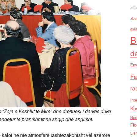
alba
asll
B
d
Env
Fa
ra
Inte
Ko
ës “Zoja e Këshllit të Mirë” dhe drejtuesi i darkës duke
Nen
detur të pranishmit në shqip dhe anglisht.
Flo
Els
kaloi në një atmosferë jashtëzakonisht vëllazërore