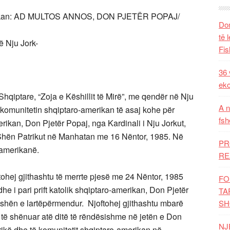
merikan: AD MULTOS ANNOS, DON PJETËR POPAJ/
Dom
të 
ë Nju Jork-
Fis
36 
eko
 Shqiptare, “Zoja e Këshillit të Mirë”, me qendër në Nju
A n
 komunitetin shqiptaro-amerikan të asaj kohe për
fsh
merikan, Don Pjetër Popaj, nga Kardinali i Nju Jorkut,
Shën Patrikut në Manhatan me 16 Nëntor, 1985. Në
PR
-amerikanë.
RE
tohej gjithashtu të merrte pjesë me 24 Nëntor, 1985
FO
he i pari prift katolik shqiptaro-amerikan, Don Pjetër
TA
shën e lartëpërmendur. Njoftohej gjithashtu mbarë
SH
 të shënuar atë ditë të rëndësishme në jetën e Don
NJ
rikë dhe të komunitetit shqiptaro-amerikan në