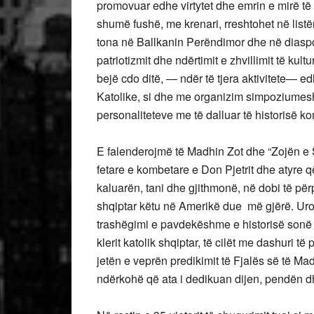
promovuar edhe virtytet dhe emrin e mirë të K
shumë fushë, me krenari, rreshtohet në listën 
tona në Ballkanin Perëndimor dhe në diaspo
patriotizmit dhe ndërtimit e zhvillimit të ku
bejë cdo ditë, — ndër të tjera aktivitete— 
Katolike, si dhe me organizim simpoziumesh
personaliteteve me të dalluar të historisë k
E falenderojmë të Madhin Zot dhe “Zojën e S
fetare e kombetare e Don Pjetrit dhe atyre q
kaluarën, tani dhe gjithmonë, në dobi të përp
shqiptar këtu në Amerikë due më gjërë. Uroj
trashëgimi e pavdekëshme e historisë sonë k
klerit katolik shqiptar, të cilët me dashuri
jetën e veprën predikimit të Fjalës së të Ma
ndërkohë që ata i dedikuan dijen, pendën dhe