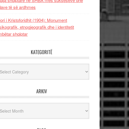
uaja shqiptare në SHBA mes sukseseve dhe
dave të së ardhmes
lori i Kristoforidhit (1904): Monument
sikografik, etnogjeografik dhe i identitetit
bëtar shqiptar
KATEGORITË
egoritë
ARKIV
iv