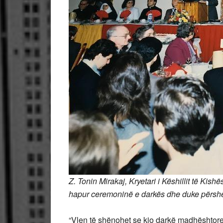
Z. Tonin Mirakaj, Kryetari i Këshillit të Kish
hapur ceremoninë e darkës dhe duke përshën
“Vlen të shënohet se kjo darkë madhështore 