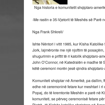
Nga historia e komunitetit shqiptaro-a
-Me rastin e 35-Vjetorit të Meshës së Parë n
Nga Frank Shkreli/
Ishte Nëntori i vitit 1985, kur Kisha Katolike
Jork, lajmëronte me një njoftim të posaçëm,
shugurimin e priftit të ri katolik shqiptaro-a
John O’Connor, në Katedralën e madhe të 
këtë ceremoni morën jesë qindra shqiptaro
Komuniteti shqiptar në Amerikë, pa dallim, f
edhe në ceremoninë fetare kur meshtari i ri d
Popaj, do të kremtonte Meshën e parë në Ki
komuniteti, se përveç ceremonisë fetare për
Pjetrit, të Kishës katolike shqiptare në Ame