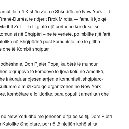
 famullitar në Kishën Zoja e Shkodrës në New York — i
iranë-Durrës, të ndjerit Rrok Mirdita — famulli kjo që
Madhit Zot — i cili gjatë një periudhe kur dukej se
omunist në Shqipëri – në të vërtetë, po mbillte një farë
 Katolike në Shqipërinë post-komuniste, me të gjitha
e dhe të Kombit shqiptar.
palodhëshme, Don Pjetër Popaj ka bërë të mundur
adhën e grupeve të kombeve te tjera këtu në Amerikë,
e inkurajuar pjesemarrjen e komunitetit shqiptaro-
kulturore e muzikore që organizohen në New York —
re, kombëtare e folklorike, para popullit amerikan dhe
 ne New York dhe me jehonën e fjalës se tij, Dom Pjetri
Katolike Shqiptare, por në të njejtën kohë ai ka