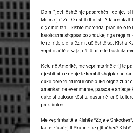
Dom Pjetri, është një pasardhës i denjë, si
Monsinjor Zef Oroshit dhe ish-Arkipeshkvit T
siç dihet tani –kishte mbrenda praninë e të 
katolicizmi shqiptar po zhdukej nga regjimi k
të re rritjeje e lulëzimi, që është sot Kisha
veprimtaritë e saja, në të mirë të besimtarëv
Këtu në Amerikë, me veprimtarinë e tij të 
rrjeshtimin e denjë të kombit shqiptar në r
duke berë të mundur dhe duke orgnaizuar dh
amerikan në evenimente, parada e shfaqje 
duke shpalosur kështu pasurinë tonë kulturo
para botës.
Me veprimtaritë e Kishës “Zoja e Shkodrës”,
ka nderuar gjithëkund dhe gjithëherë Kishën 