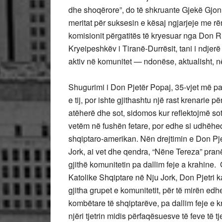
dhe shoqërore”, do të shkruante Gjekë Gjonl
meritat për suksesin e kësaj ngjarjeje me r
komisionit përgatitës të kryesuar nga Don R
Kryeipeshkëv i Tiranë-Durrësit, tani i ndjerë
aktiv në komunitet — ndonëse, aktualisht, n
Shugurimi i Don Pjetër Popaj, 35-vjet më par
e tij, por ishte gjithashtu një rast krenarie
atëherë dhe sot, sidomos kur reflektojmë sot, 
vetëm në fushën fetare, por edhe si udhëheq
shqiptaro-amerikan. Nën drejtimin e Don Pjet
Jork, ai vet dhe qendra, “Nëne Tereza” pranë
gjithë komunitetin pa dallim feje a krahine.
Katolike Shqiptare në Nju Jork, Don Pjetri 
gjitha grupet e komunitetit, për të mirën edh
kombëtare të shqiptarëve, pa dallim feje e 
njëri tjetrin midis përfaqësuesve të feve të tj