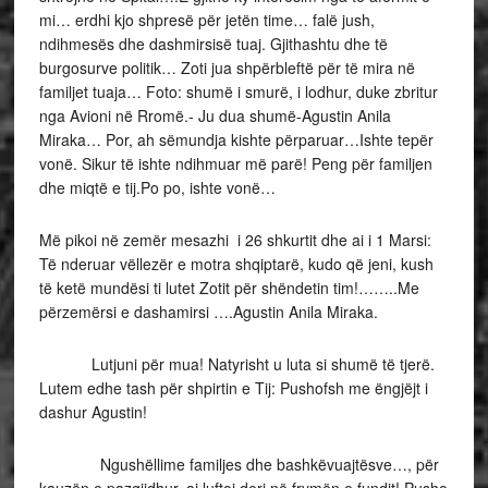
mi… erdhi kjo shpresë për jetën time… falë jush,
ndihmesës dhe dashmirsisë tuaj. Gjithashtu dhe të
burgosurve politik… Zoti jua shpërbleftë për të mira në
familjet tuaja… Foto: shumë i smurë, i lodhur, duke zbritur
nga Avioni në Rromë.- Ju dua shumë-Agustin Anila
Miraka… Por, ah sëmundja kishte përparuar…Ishte tepër
vonë. Sikur të ishte ndihmuar më parë! Peng për familjen
dhe miqtë e tij.Po po, ishte vonë…
Më pikoi në zemër mesazhi i 26 shkurtit dhe ai i 1 Marsi:
Të nderuar vëllezër e motra shqiptarë, kudo që jeni, kush
të ketë mundësi ti lutet Zotit për shëndetin tim!……..Me
përzemërsi e dashamirsi ….Agustin Anila Miraka.
Lutjuni për mua! Natyrisht u luta si shumë të tjerë.
Lutem edhe tash për shpirtin e Tij: Pushofsh me ëngjëjt i
dashur Agustin!
Ngushëllime familjes dhe bashkëvuajtësve…, për
kauzën e pazgjidhur, ai luftoi deri në frymën e fundit! Pusho