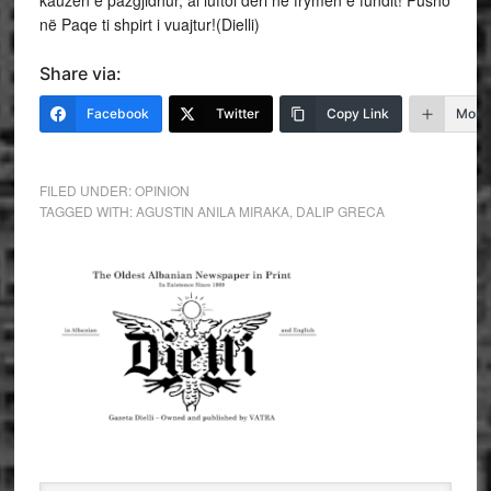
në Paqe ti shpirt i vuajtur!(Dielli)
Share via:
Facebook
Twitter
Copy Link
More
FILED UNDER:
OPINION
TAGGED WITH:
AGUSTIN ANILA MIRAKA
,
DALIP GRECA