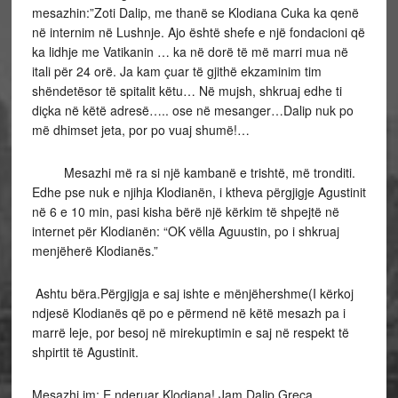
mesazhin:”Zoti Dalip, me thanë se Klodiana Cuka ka qenë
në internim në Lushnje. Ajo është shefe e një fondacioni që
ka lidhje me Vatikanin … ka në dorë të më marri mua në
itali për 24 orë. Ja kam çuar të gjithë ekzaminim tim
shëndetësor të spitalit këtu… Në mujsh, shkruaj edhe ti
diçka në këtë adresë….. ose në mesanger…Dalip nuk po
më dhimset jeta, por po vuaj shumë!…
Mesazhi më ra si një kambanë e trishtë, më tronditi.
Edhe pse nuk e njihja Klodianën, i ktheva përgjigje Agustinit
në 6 e 10 min, pasi kisha bërë një kërkim të shpejtë në
internet për Klodianën: “OK vëlla Aguustin, po i shkruaj
menjëherë Klodianës.”
Ashtu bëra.Përgjigja e saj ishte e mënjëhershme(I kërkoj
ndjesë Klodianës që po e përmend në këtë mesazh pa i
marrë leje, por besoj në mirekuptimin e saj në respekt të
shpirtit të Agustinit.
Mesazhi im: E nderuar Klodiana! Jam Dalip Greca,