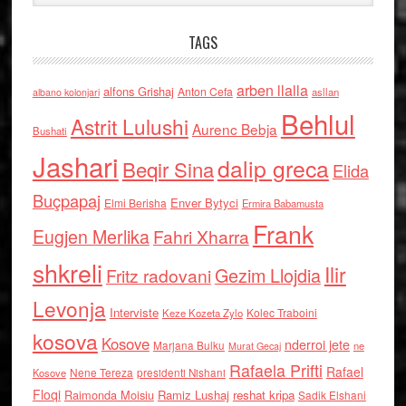
TAGS
arben llalla
alfons Grishaj
Anton Cefa
asllan
albano kolonjari
Behlul
Astrit Lulushi
Aurenc Bebja
Bushati
Jashari
dalip greca
Beqir Sina
Elida
Buçpapaj
Enver Bytyci
Elmi Berisha
Ermira Babamusta
Frank
Eugjen Merlika
Fahri Xharra
shkreli
Ilir
Gezim Llojdia
Fritz radovani
Levonja
Interviste
Kolec Traboini
Keze Kozeta Zylo
kosova
Kosove
nderroi jete
Marjana Bulku
ne
Murat Gecaj
Rafaela Prifti
Rafael
Nene Tereza
Kosove
presidenti Nishani
Floqi
Raimonda Moisiu
Ramiz Lushaj
reshat kripa
Sadik Elshani