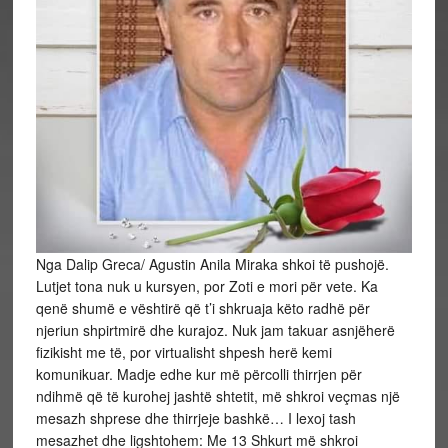
Nga Dalip Greca/ Agustin Anila Miraka shkoi të pushojë.
Lutjet tona nuk u kursyen, por Zoti e mori për vete. Ka
qenë shumë e vështirë që t’i shkruaja këto radhë për
njeriun shpirtmirë dhe kurajoz. Nuk jam takuar asnjëherë
fizikisht me të, por virtualisht shpesh herë kemi
komunikuar. Madje edhe kur më përcolli thirrjen për
ndihmë që të kurohej jashtë shtetit, më shkroi veçmas një
mesazh shprese dhe thirrjeje bashkë… I lexoj tash
mesazhet dhe ligshtohem: Me 13 Shkurt më shkroi