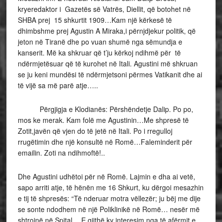
kryeredaktor i Gazetës së Vatrës, Diellit, që botohet në
SHBA prej 15 shkurtit 1909…Kam një kërkesë të
dhimbshme prej Agustin A Miraka,i përnjdjekur politik, që
jeton në Tiranë dhe po vuan shumë nga sëmundja e
kanserit. Më ka shkruar që t’ju kërkoj ndihmë për të
ndërmjetësuar që të kurohet në Itali. Agustini më shkruan
se ju keni mundësi të ndërmjetsoni përmes Vatikanit dhe ai
të vijë sa më parë atje…..
Përgjigja e Klodianës: Përshëndetje Dalip. Po po,
mos ke merak. Kam folë me Agustinin…Me shpresë të
Zotit,javën që vjen do të jetë në Itali. Po i rregulloj
rrugëtimin dhe një konsultë në Romë…Faleminderit për
emailin. Zoti na ndihmoftë!..
Dhe Agustini udhëtoi për në Romë. Lajmin e dha ai vetë,
sapo arriti atje, të hënën me 16 Shkurt, ku dërgoi mesazhin
e tij të shpresës: “Të nderuar motra vëllezër; ju bëj me dije
se sonte ndodhem në një Poliklinikë në Romë… nesër më
shtrojnë në Spital….E gjithë ky interesim nga të afërmit e