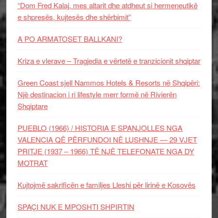
“Dom Fred Kalaj, mes altarit dhe atdheut si hermeneutikë
e shpresës, kujtesës dhe shërbimit”
A PO ARMATOSET BALLKANI?
Kriza e vlerave – Tragjedia e vërtetë e tranzicionit shqiptar
Green Coast sjell Nammos Hotels & Resorts në Shqipëri:
Një destinacion i ri lifestyle merr formë në Rivierën
Shqiptare
PUEBLO (1966) / HISTORIA E SPANJOLLES NGA
VALENCIA QË PËRFUNDOI NË LUSHNJE — 29 VJET
PRITJE (1937 – 1966) TË NJË TELEFONATE NGA DY
MOTRAT
Kujtojmë sakrificën e familjes Lleshi për lirinë e Kosovës
SPAÇI NUK E MPOSHTI SHPIRTIN