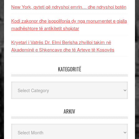
New York, qyteti që ndryshoi emrin… dhe ndryshoi botën
Kodi zakonor dhe isopolifonia dy nga monumentet e gjalla
madhështore të antikitetit shqiptar
Kryetari i Vatrës Dr. Elmi Berisha zhvilloi takim në
Akademinë e Shkencave dhe të Arteve të Kosovës
KATEGORITË
Kategoritë
ARKIV
Arkiv