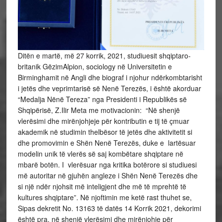
Ditën e martë, më 27 korrik, 2021, studiuesit shqiptaro-
britanik GëzimAlpion, sociology në Universitetin e
Birminghamit në Angli dhe biograf i njohur ndërkombtarisht
i jetës dhe veprimtarisë së Nenë Terezës, i është akorduar
“Medalja Nënë Tereza” nga Presidenti i Republikës së
Shqipërisë, Z.Ilir Meta me motivacionin: “Në shenjë
vlerësimi dhe mirënjohjeje për kontributin e tij të çmuar
akademik në studimin thelbësor të jetës dhe aktivitetit si
dhe promovimin e Shën Nenë Terezës, duke e lartësuar
modelin unik të vlerës së saj kombëtare shqiptare në
mbarë botën. I vlerësuar nga kritika botërore si studiuesi
më autoritar në gjuhën angleze i Shën Nenë Terezës dhe
si një ndër njohsit më inteligjent dhe më të mprehtë të
kultures shqiptare”. Në njoftimin me ketë rast thuhet se,
Sipas dekretit No. 13163 të datës 14 Korrik 2021, dekorimi
është pra, në shenjë vlerësimi dhe mirënjohje për