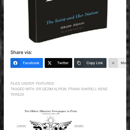
Share via:
Facebook
Twitter
Copy Link
More
FILED UNDER:
FEATURED
TAGGED WITH:
DR.GEZIM ALPION
,
FRANK SHKRELI
,
NENE
TEREZA