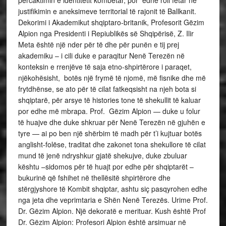
justifikimin e aneksimeve territorial të rajonit të Ballkanit.
Dekorimi i Akademikut shqiptaro-britanik, Profesorit Gëzim
Alpion nga Presidenti i Repiublikës së Shqipërisë, Z. Ilir
Meta është një nder për të dhe për punën e tij prej
akademiku – i cili duke e paraqitur Nenë Terezën në
konteksin e rrenjëve të saja etno-shpirtërore i paraqet,
njëkohësisht, botës një frymë të njomë, më fisnike dhe më
frytdhënse, se ato për të cilat fatkeqsisht na njeh bota si
shqiptarë, për arsye të histories tone të shekullit të kaluar
por edhe më mbrapa. Prof. Gëzim Alpion — duke u folur
të huajve dhe duke shkruar për Nenë Terezën në gjuhën e
tyre — ai po ben një shërbim të madh për t’i kujtuar botës
anglisht-folëse, traditat dhe zakonet tona shekullore të cilat
mund të jenë ndryshkur gjatë shekujve, duke zbuluar
kështu –sidomos për të huajt por edhe për shqiptarët –
bukurinë që fshihet në thellësitë shpirtërore dhe
stërgjyshore të Kombit shqiptar, ashtu siç pasqyrohen edhe
nga jeta dhe veprimtaria e Shën Nenë Terezës. Urime Prof.
Dr. Gëzim Alpion. Një dekoratë e merituar. Kush është Prof
Dr. Gëzim Alpion: Profesori Alpion është arsimuar në