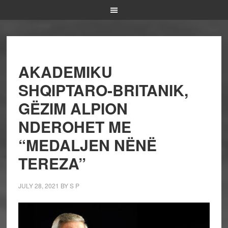
AKADEMIKU
SHQIPTARO-BRITANIK,
GËZIM ALPION
NDEROHET ME
“MEDALJEN NËNË
TEREZA”
JULY 28, 2021
BY
S P