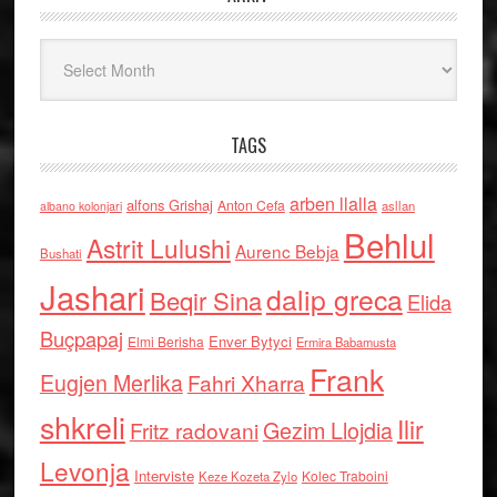
Arkiv
TAGS
arben llalla
alfons Grishaj
Anton Cefa
asllan
albano kolonjari
Behlul
Astrit Lulushi
Aurenc Bebja
Bushati
Jashari
dalip greca
Beqir Sina
Elida
Buçpapaj
Enver Bytyci
Elmi Berisha
Ermira Babamusta
Frank
Eugjen Merlika
Fahri Xharra
shkreli
Ilir
Gezim Llojdia
Fritz radovani
Levonja
Interviste
Kolec Traboini
Keze Kozeta Zylo