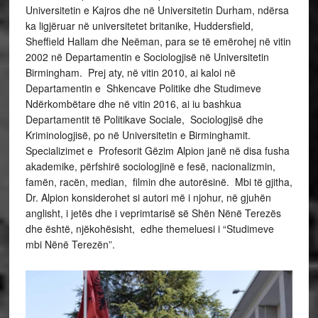
Universitetin e Kajros dhe në Universitetin Durham, ndërsa
ka ligjëruar në universitetet britanike, Huddersfield,
Sheffield Hallam dhe Neëman, para se të emërohej në vitin
2002 në Departamentin e Sociologjisë në Universitetin
Birmingham. Prej aty, në vitin 2010, ai kaloi në
Departamentin e Shkencave Politike dhe Studimeve
Ndërkombëtare dhe në vitin 2016, ai iu bashkua
Departamentit të Politikave Sociale, Sociologjisë dhe
Kriminologjisë, po në Universitetin e Birminghamit.
Specializimet e Profesorit Gëzim Alpion janë në disa fusha
akademike, përfshirë sociologjinë e fesë, nacionalizmin,
famën, racën, median, filmin dhe autorësinë. Mbi të gjitha,
Dr. Alpion konsiderohet si autori më i njohur, në gjuhën
anglisht, i jetës dhe i veprimtarisë së Shën Nënë Terezës
dhe është, njëkohësisht, edhe themeluesi i “Studimeve
mbi Nënë Terezën”.