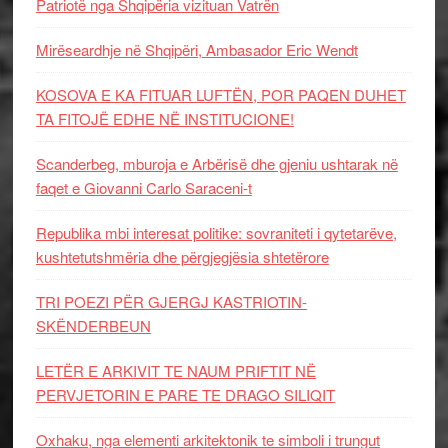
Patriotë nga Shqipëria vizituan Vatrën
Mirëseardhje në Shqipëri, Ambasador Eric Wendt
KOSOVA E KA FITUAR LUFTËN, POR PAQEN DUHET
TA FITOJË EDHE NË INSTITUCIONE!
Scanderbeg, mburoja e Arbërisë dhe gjeniu ushtarak në
faqet e Giovanni Carlo Saraceni-t
Republika mbi interesat politike: sovraniteti i qytetarëve,
kushtetutshmëria dhe përgjegjësia shtetërore
TRI POEZI PËR GJERGJ KASTRIOTIN-
SKËNDERBEUN
LETËR E ARKIVIT TE NAUM PRIFTIT NË
PERVJETORIN E PARE TE DRAGO SILIQIT
Oxhaku, nga elementi arkitektonik te simboli i trungut