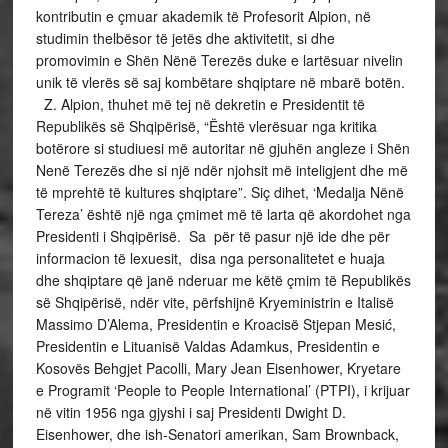
kontributin e çmuar akademik të Profesorit Alpion, në
studimin thelbësor të jetës dhe aktivitetit, si dhe
promovimin e Shën Nënë Terezës duke e lartësuar nivelin
unik të vlerës së saj kombëtare shqiptare në mbarë botën.
Z. Alpion, thuhet më tej në dekretin e Presidentit të
Republikës së Shqipërisë, “Është vlerësuar nga kritika
botërore si studiuesi më autoritar në gjuhën angleze i Shën
Nenë Terezës dhe si një ndër njohsit më inteligjent dhe më
të mprehtë të kultures shqiptare”. Siç dihet, ‘Medalja Nënë
Tereza’ është një nga çmimet më të larta që akordohet nga
Presidenti i Shqipërisë. Sa për të pasur një ide dhe për
informacion të lexuesit, disa nga personalitetet e huaja
dhe shqiptare që janë nderuar me këtë çmim të Republikës
së Shqipërisë, ndër vite, përfshijnë Kryeministrin e Italisë
Massimo D’Alema, Presidentin e Kroacisë Stjepan Mesić,
Presidentin e Lituanisë Valdas Adamkus, Presidentin e
Kosovës Behgjet Pacolli, Mary Jean Eisenhower, Kryetare
e Programit ‘People to People International’ (PTPI), i krijuar
në vitin 1956 nga gjyshi i saj Presidenti Dwight D.
Eisenhower, dhe ish-Senatori amerikan, Sam Brownback,