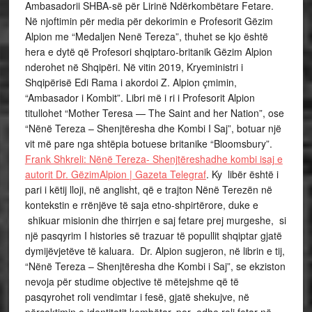
Ambasadorii SHBA-së për Lirinë Ndërkombëtare Fetare.
Në njoftimin për media për dekorimin e Profesorit Gëzim
Alpion me “Medaljen Nenë Tereza”, thuhet se kjo është
hera e dytë që Profesori shqiptaro-britanik Gëzim Alpion
nderohet në Shqipëri. Në vitin 2019, Kryeministri i
Shqipërisë Edi Rama i akordoi Z. Alpion çmimin,
“Ambasador i Kombit”. Libri më i ri i Profesorit Alpion
titullohet “Mother Teresa — The Saint and her Nation”, ose
“Nënë Tereza – Shenjtëresha dhe Kombi I Saj”, botuar një
vit më pare nga shtëpia botuese britanike “Bloomsbury”.
Frank Shkreli: Nënë Tereza- Shenjtëreshadhe kombi isaj e
autorit Dr. GëzimAlpion | Gazeta Telegraf
. Ky libër është i
pari i këtij lloji, në anglisht, që e trajton Nënë Terezën në
kontekstin e rrënjëve të saja etno-shpirtërore, duke e
shikuar misionin dhe thirrjen e saj fetare prej murgeshe, si
një pasqyrim I histories së trazuar të popullit shqiptar gjatë
dymijëvjetëve të kaluara. Dr. Alpion sugjeron, në librin e tij,
“Nënë Tereza – Shenjtëresha dhe Kombi i Saj”, se ekziston
nevoja për studime objective të mëtejshme që të
pasqyrohet roli vendimtar i fesë, gjatë shekujve, në
përcaktimin e identitetit kombëtar, por edhe roli fetar në