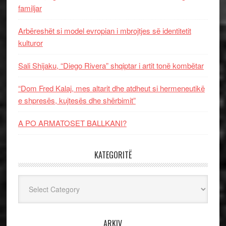
familjar
Arbëreshët si model evropian i mbrojtjes së identitetit
kulturor
Sali Shijaku, “Diego Rivera” shqiptar i artit tonë kombëtar
“Dom Fred Kalaj, mes altarit dhe atdheut si hermeneutikë
e shpresës, kujtesës dhe shërbimit”
A PO ARMATOSET BALLKANI?
KATEGORITË
Kategoritë
ARKIV