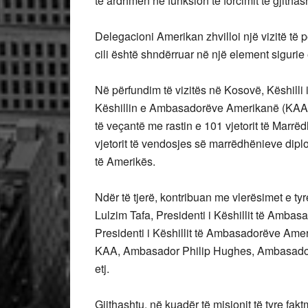
të ardhmen në funksion të forcimit të gjith
Delegacioni Amerikan zhvilloi një vizitë të
cili është shndërruar në një element sigurie 
Në përfundim të vizitës në Kosovë, Këshil
Këshillin e Ambasadorëve Amerikanë (KAA), 
të veçantë me rastin e 101 vjetorit të Mar
vjetorit të vendosjes së marrëdhënieve di
të Amerikës.
Ndër të tjerë, kontribuan me vlerësimet e tyr
Lulzim Tafa, Presidenti i Këshillit të Amb
Presidenti i Këshillit të Ambasadorëve Ame
KAA, Ambasador Philip Hughes, Ambasador
etj.
Gjithashtu, në kuadër të misionit të tyre f