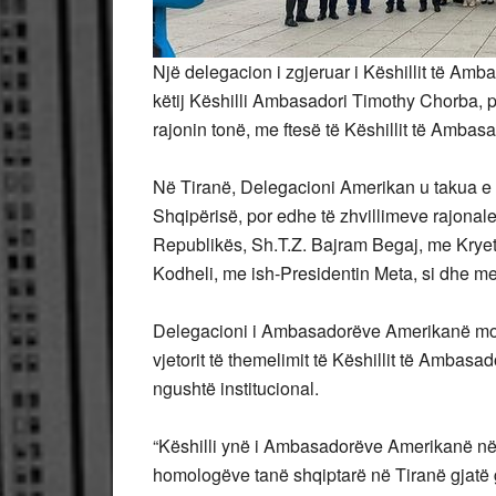
Një delegacion i zgjeruar i Këshillit të Amb
këtij Këshilli Ambasadori Timothy Chorba, p
rajonin tonë, me ftesë të Këshillit të Amba
Në Tiranë, Delegacioni Amerikan u takua e zh
Shqipërisë, por edhe të zhvillimeve rajonal
Republikës, Sh.T.Z. Bajram Begaj, me Kryet
Kodheli, me ish-Presidentin Meta, si dhe me p
Delegacioni i Ambasadorëve Amerikanë morri
vjetorit të themelimit të Këshillit të Ambasad
ngushtë institucional.
“Këshilli ynë i Ambasadorëve Amerikanë në U
homologëve tanë shqiptarë në Tiranë gjatë gj