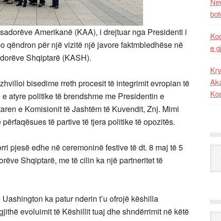
New
bot
asadorëve Amerikanë (KAA), i drejtuar nga Presidenti i
Kod
o qëndron për një vizitë një javore faktmbledhëse në
e g
sadorëve Shqiptarë (KASH).
Kry
Aka
villoi bisedime rreth procesit të integrimit evropian të
Ko
e e atyre politike të brendshme me
Presidentin e
aren e Komisionit të Jashtëm të Kuvendit, Znj. Mimi
ërfaqësues të partive të tjera politike të opozitës.
 pjesë edhe në ceremoninë festive të dt. 8 maj të 5
Kat
orëve Shqiptarë, me të cilin ka një partneritet të
ashington ka patur nderin t’u ofrojë këshilla
ithë evoluimit të Këshillit tuaj dhe shndërrimit në këtë
Ark