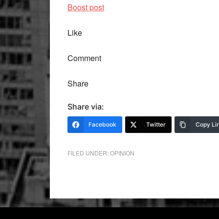
Boost post
Like
Comment
Share
Share via:
Facebook
Twitter
Copy Li
FILED UNDER:
OPINION