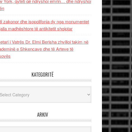
 York, qyteti që ndryshoi emrin… dhe ndryshoi
ën
i zakonor dhe isopolifonia dy nga monumentet
jalla madhështore të antikitetit shqiptar
etari i Vatrës Dr. Elmi Berisha zhvilloi takim në
deminë e Shkencave dhe të Arteve të
sovës
KATEGORITË
egoritë
ARKIV
iv