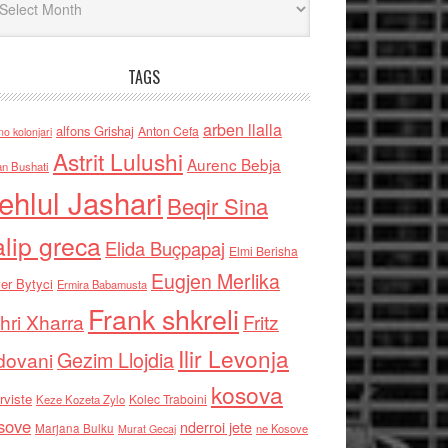
TAGS
arben llalla
alfons Grishaj
Anton Cefa
no kolonjari
Astrit Lulushi
Aurenc Bebja
an Bushati
ehlul Jashari
Beqir Sina
alip greca
Elida Buçpapaj
Elmi Berisha
Eugjen Merlika
er Bytyci
Ermira Babamusta
Frank shkreli
hri Xharra
Fritz
Ilir Levonja
Gezim Llojdia
dovani
kosova
rviste
Kolec Traboini
Keze Kozeta Zylo
sove
nderroi jete
Marjana Bulku
ne Kosove
Murat Gecaj