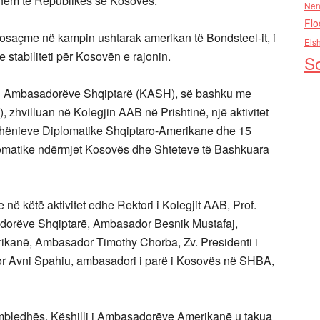
ashëm të Republikës së Kosovës.
Nen
Flo
 posaçme në kampin ushtarak amerikan të Bondsteel-it, i
Els
e stabiliteti për Kosovën e rajonin.
So
li i Ambasadorëve Shqiptarë (KASH), së bashku me
zhvilluan në Kolegjin AAB në Prishtinë, një aktivitet
rëdhënieve Diplomatike Shqiptaro-Amerikane dhe 15
plomatike ndërmjet Kosovës dhe Shteteve të Bashkuara
e në këtë aktivitet edhe Rektori i Kolegjit AAB, Prof.
asadorëve Shqiptarë, Ambasador Besnik Mustafaj,
rikanë, Ambasador Timothy Chorba, Zv. Presidenti i
 Avni Spahiu, ambasadori i parë i Kosovës në SHBA,
aktmbledhës, Këshilli i Ambasadorëve Amerikanë u takua