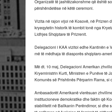
Organizatë të jashtëzakonshme që është sot
përshëndetëse në këtë ceremoni.
Vizita në rajon vijoi në Kosovë, në Prizren d
kryeqytetin historik të kombit tonë nga Krye
Lidhjes Shqiptare të Prizrenit.
Delegacioni i KAA vizitoi edhe Kantinën e 
më të mëdhaja të diasporës shqiptaro-amer
Më dt. 10 maj, Delegacioni Amerikan zhvillo
Kryeministrin Kurti, Ministren e Punëve të 
Komunës së Prishtinës Përparim Rama, si dhe
Ambasadorët Amerikanë vlerësuan zhvillme
institucioneve demokratike dhe faktin që Ko
stabilitetit në Ballkanin Perëndimor, si d