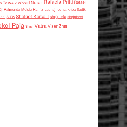
Rafaela Prifti
Rafael
e Tereza
presidenti Nishani
qi
Raimonda Moisiu
Ramiz Lushaj
reshat kripa
Sadik
Shefqet Kercelli
shqiperia
hani
shqiptaret
SHBA
kol Paja
Vatra
Visar Zhiti
Thaci