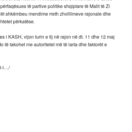
ërfaqësues të partive politike shqiptare të Malit të Zi
ilët shkëmbeu mendime rreth zhvillimeve rajonale dhe
shtetet përkatëse.
s i KASH, vijon turin e tij në rajon në dt. 11 dhe 12 maj
të takohet me autoritetet më të larta dhe faktorët e
i-i…/