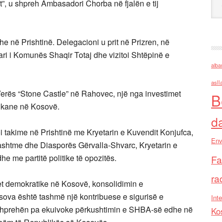
”, u shpreh Ambasadori Chorba në fjalën e tij
he në Prishtinë. Delegacioni u prit në Prizren, në
tari i Komunës Shaqir Totaj dhe vizitoi Shtëpinë e
alba
asll
Verës “Stone Castle” në Rahovec, një nga investimet
B
ikane në Kosovë.
d
i takime në Prishtinë me Kryetarin e Kuvendit Konjufca,
Env
Jashtme dhe Diasporës Gërvalla-Shvarc, Kryetarin e
 me partitë politike të opozitës.
Fa
ra
t demokratike në Kosovë, konsolidimin e
sova është tashmë një kontribuese e sigurisë e
Inte
he shprehën pa ekuivoke përkushtimin e SHBA-së edhe në
Ko