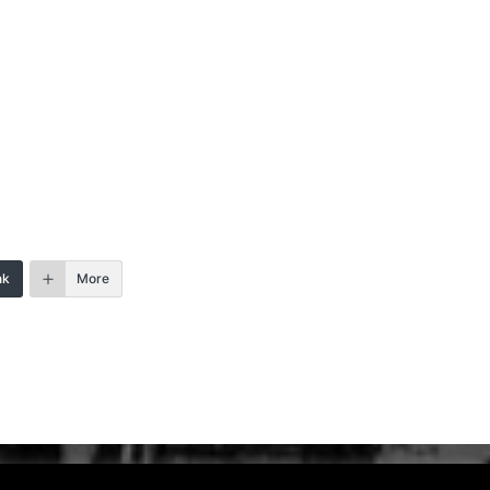
nk
More