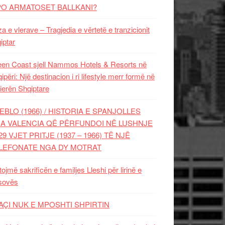
PO ARMATOSET BALLKANI?
za e vlerave – Tragjedia e vërtetë e tranzicionit
iptar
en Coast sjell Nammos Hotels & Resorts në
ipëri: Një destinacion i ri lifestyle merr formë në
ierën Shqiptare
EBLO (1966) / HISTORIA E SPANJOLLES
A VALENCIA QË PËRFUNDOI NË LUSHNJE
29 VJET PRITJE (1937 – 1966) TË NJË
LEFONATE NGA DY MOTRAT
tojmë sakrificën e familjes Lleshi për lirinë e
sovës
AÇI NUK E MPOSHTI SHPIRTIN