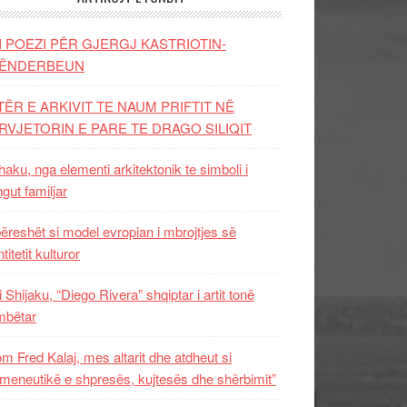
I POEZI PËR GJERGJ KASTRIOTIN-
ËNDERBEUN
TËR E ARKIVIT TE NAUM PRIFTIT NË
RVJETORIN E PARE TE DRAGO SILIQIT
aku, nga elementi arkitektonik te simboli i
ngut familjar
ëreshët si model evropian i mbrojtjes së
titetit kulturor
i Shijaku, “Diego Rivera” shqiptar i artit tonë
mbëtar
m Fred Kalaj, mes altarit dhe atdheut si
meneutikë e shpresës, kujtesës dhe shërbimit”