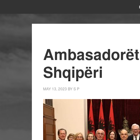
Ambasadorët
Shqipëri
MAY 13, 2023
BY
S P