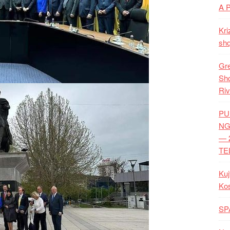
A 
Kri
shq
Gre
Shq
Riv
PU
NG
— 
TE
Kuj
Ko
SP