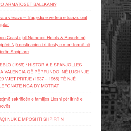
PO ARMATOSET BALLKANI?
za e vlerave – Tragjedia e vërtetë e tranzicionit
iptar
en Coast sjell Nammos Hotels & Resorts në
ipëri: Një destinacion i ri lifestyle merr formë në
ierën Shqiptare
EBLO (1966) / HISTORIA E SPANJOLLES
A VALENCIA QË PËRFUNDOI NË LUSHNJE
29 VJET PRITJE (1937 – 1966) TË NJË
LEFONATE NGA DY MOTRAT
tojmë sakrificën e familjes Lleshi për lirinë e
sovës
AÇI NUK E MPOSHTI SHPIRTIN