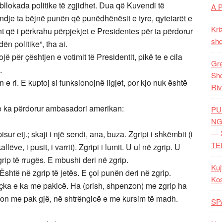
lokada politike të zgjidhet. Dua që Kuvendi të
A 
endje ta bëjnë punën që punëdhënësit e tyre, qytetarët e
Kri
t që i përkrahu përpjekjet e Presidentes për ta përdorur
shq
ën politike”, tha ai.
për çështjen e votimit të Presidentit, pikë te e cila
Gre
.
Shq
 e ri. E kuptoj si funksionojnë ligjet, por kjo nuk është
Riv
ë e ka përdorur ambasadori amerikan:
PU
NG
— 
ur etj.; skaji i një sendi, ana, buza. Zgripi i shkëmbit (i
TE
lëve, i pusit, i varrit). Zgripi i lumit. U ul në zgrip. U
rip të rrugës. E mbushi deri në zgrip.
Kuj
. Është në zgrip të jetës. E çoi punën deri në zgrip.
Ko
içka e ka me pakicë. Ha (prish, shpenzon) me zgrip ha
ton me pak gjë, në shtrëngicë e me kursim të madh.
SP