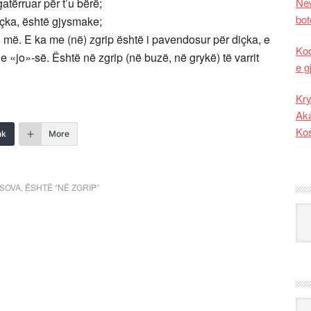
gatërruar për t’u bërë;
New
bot
çka, është gjysmake;
an më. E ka me (në) zgrip është i pavendosur për diçka, e
Kod
«jo»-së. Është në zgrip (në buzë, në grykë) të varrit
e g
Kry
Aka
Ko
nk
More
OSOVA
,
ËSHTË “NË ZGRIP”
Kat
Ark