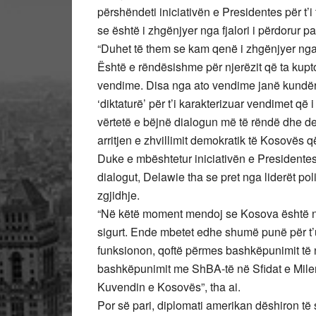
përshëndeti iniciativën e Presidentes për t’i t
se është i zhgënjyer nga fjalori i përdorur pa
“Duhet të them se kam qenë i zhgënjyer nga
Është e rëndësishme për njerëzit që ta kupto
vendime. Disa nga ato vendime janë kundërthë
‘diktaturë’ për t’i karakterizuar vendimet që
vërtetë e bëjnë dialogun më të rëndë dhe de
arritjen e zhvillimit demokratik të Kosovës 
Duke e mbështetur iniciativën e Presidentes 
dialogut, Delawie tha se pret nga liderët po
zgjidhje.
“Në këtë moment mendoj se Kosova është në
sigurt. Ende mbetet edhe shumë punë për t’
funksionon, qoftë përmes bashkëpunimit të
bashkëpunimit me ShBA-të në Sfidat e Mile
Kuvendin e Kosovës”, tha ai.
Por së pari, diplomati amerikan dëshiron të 