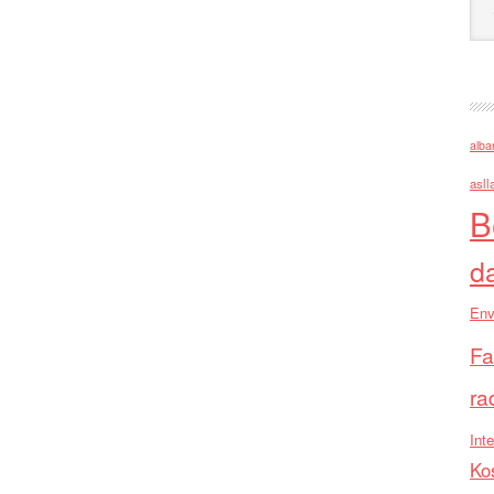
alba
asll
B
d
Env
Fa
ra
Inte
Ko