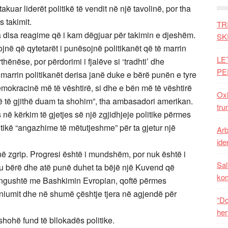
akuar liderët politikë të vendit në një tavolinë, por tha
s takimit.
TR
 disa reagime që i kam dëgjuar për takimin e djeshëm.
SK
jnë që qytetarët i punësojnë politikanët që të marrin
LE
nëse, por përdorimi i fjalëve si ‘tradhti’ dhe
PE
 i marrin politikanët derisa janë duke e bërë punën e tyre
mokracinë më të vështirë, si dhe e bën më të vështirë
Oxh
që të gjithë duam ta shohim”, tha ambasadori amerikan.
tru
në kërkim të gjetjes së një zgjidhjeje politike përmes
litikë “angazhime të mëtutjeshme” për ta gjetur një
Arb
iden
 zgrip. Progresi është i mundshëm, por nuk është i
Sal
u bërë dhe atë punë duhet ta bëjë një Kuvend që
ko
 ngushtë me Bashkimin Evropian, qoftë përmes
niumit dhe në shumë çështje tjera në agjendë për
“Do
her
shohë fund të bllokadës politike.