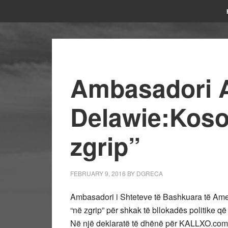
Ambasadori 
Delawie:Koso
zgrip”
FEBRUARY 9, 2016
BY
DGRECA
Ambasadori i Shteteve të Bashkuara të Ame
“në zgrip” për shkak të bllokadës politike q
Në një deklaratë të dhënë për KALLXO.com