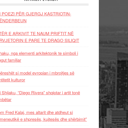
I POEZI PËR GJERGJ KASTRIOTIN-
ËNDERBEUN
TËR E ARKIVIT TE NAUM PRIFTIT NË
RVJETORIN E PARE TE DRAGO SILIQIT
aku, nga elementi arkitektonik te simboli i
ngut familjar
ëreshët si model evropian i mbrojtjes së
titetit kulturor
i Shijaku, “Diego Rivera” shqiptar i artit tonë
mbëtar
m Fred Kalaj, mes altarit dhe atdheut si
meneutikë e shpresës, kujtesës dhe shërbimit”