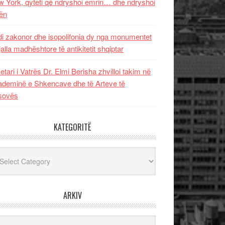
 York, qyteti që ndryshoi emrin… dhe ndryshoi
ën
i zakonor dhe isopolifonia dy nga monumentet
jalla madhështore të antikitetit shqiptar
etari i Vatrës Dr. Elmi Berisha zhvilloi takim në
deminë e Shkencave dhe të Arteve të
sovës
KATEGORITË
egoritë
ARKIV
iv