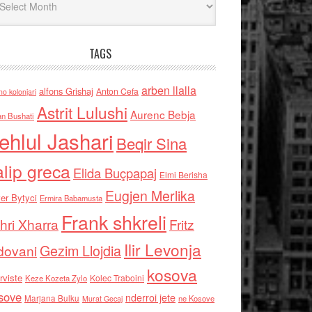
TAGS
arben llalla
alfons Grishaj
Anton Cefa
no kolonjari
Astrit Lulushi
Aurenc Bebja
an Bushati
ehlul Jashari
Beqir Sina
alip greca
Elida Buçpapaj
Elmi Berisha
Eugjen Merlika
er Bytyci
Ermira Babamusta
Frank shkreli
hri Xharra
Fritz
Ilir Levonja
Gezim Llojdia
dovani
kosova
rviste
Kolec Traboini
Keze Kozeta Zylo
sove
nderroi jete
Marjana Bulku
ne Kosove
Murat Gecaj