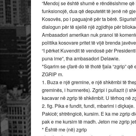
“Mendoj se është shumë e rëndësishme që bl
funksionojë, dua që deputetët të jenë në gj
Kosovës, po i paguajnë për ta bërë. Sigurish
dialogun për të sjellë një zgjidhje për bllokad
Ambasadori amerikan nuk pranoi të komentojë 
politika kosovare pritet të vijë brenda javëve
“I përket Kuvendit të vendosë për Presidentin
puna ime”, tha ambasadori Delawie.
*Sqarim se çfarë do të thotë fjala “zgrip” q
ZGRIP m.
1. Buza e një gremine, e një shkëmbi të thepis
greminës, i humnerës). Zgripi i pullazit (i shkal
kacavar në zgrip të shkëmbit. U tërhoq në zg
2. fig. Pika e fundit, fundi, mbarimi i diçkaje
Pakicë; shtrëngicë, kursim. E ka me zgrip d
pak e me kursim të madh. Jeton me zgrip je
* Është me (në) zgrip