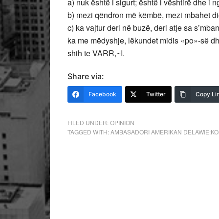
a) nuk është i sigurt; është i vështirë dhe i n
b) mezi qëndron më këmbë, mezi mbahet di
c) ka vajtur deri në buzë, deri atje sa s’mb
ka me mëdyshje, lëkundet midis «po»-së dhe 
shih te VARR,~I.
Share via:
Facebook
Twitter
Copy Li
FILED UNDER:
OPINION
TAGGED WITH:
AMBASADORI AMERIKAN DELAWIE:K