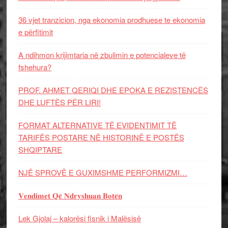
36 vjet tranzicion, nga ekonomia prodhuese te ekonomia
e përfitimit
A ndihmon krijimtaria në zbulimin e potencialeve të
fshehura?
PROF. AHMET QERIQI DHE EPOKA E REZISTENCЁS
DHE LUFTЁS PЁR LIRI!
FORMAT ALTERNATIVE TË EVIDENTIMIT TË
TARIFËS POSTARE NË HISTORINË E POSTËS
SHQIPTARE
NJË SPROVË E GUXIMSHME PERFORMIZMI…
𝐕𝐞𝐧𝐝𝐢𝐦𝐞𝐭 𝐐𝐞̈ 𝐍𝐝𝐫𝐲𝐬𝐡𝐮𝐚𝐧 𝐁𝐨𝐭𝐞̈𝐧
Lek Gjolaj – kalorësi fisnik i Malësisë