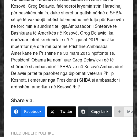
Kosovë, Greg Delawie, falënderoi kryeministrin Haradinaj
për bashkëpunimin, duke shprehur gatishmërinë e SHBA-
së që të vazhdojë mbështetjen edhe më tutje për Kosovën
në forcimin e sundimit të ligjit.Ambasadori i Shteteve të
Bashkuara të Amerikës në Kosovë, Greg Delawie, ka
dorëzuar letrat kredenciale në 21 gusht 2015, pasi ka
mbërritur një ditë më parë në Prishtinë.Ambasada
Amerikane në Prishtinë në 30 mars 2015 njoftonte se,
Presidenti Obama ka nominuar Greg Delawie-n që të
shërbejë si ambasadori i SHBA-ve në Kosovë.Ambasadori
Delawie pritet të pasohet nga diplomati veteran Philip
Kosnett, i emëruar nga Presidenti i SHBA si ambasador i
ardhshëm amerikan në Kosovë./b.j/
Share via:
Facebook
Twitter
Copy Link
More
FILED UNDER:
POLITIKE