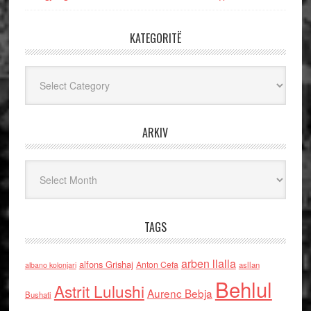
KATEGORITË
Kategoritë
ARKIV
Arkiv
TAGS
arben llalla
alfons Grishaj
Anton Cefa
asllan
albano kolonjari
Behlul
Astrit Lulushi
Aurenc Bebja
Bushati