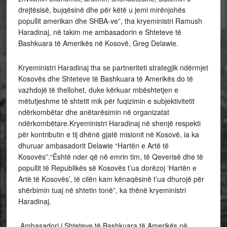
drejtësisë, bujqësinë dhe për këtë u jemi mirënjohës
popullit amerikan dhe SHBA-ve”, tha kryeministri Ramush
Haradinaj, në takim me ambasadorin e Shteteve të
Bashkuara të Amerikës në Kosovë, Greg Delawie.
Kryeministri Haradinaj tha se partneriteti strategjik ndërmjet
Kosovës dhe Shteteve të Bashkuara të Amerikës do të
vazhdojë të thellohet, duke kërkuar mbështetjen e
mëtutjeshme të shtetit mik për fuqizimin e subjektivitetit
ndërkombëtar dhe anëtarësimin në organizatat
ndërkombëtare.Kryeministri Haradinaj në shenjë respekti
për kontributin e tij dhënë gjatë misionit në Kosovë, ia ka
dhuruar ambasadorit Delawie “Hartën e Artë të
Kosovës”.“Është nder që në emrin tim, të Qeverisë dhe të
popullit të Republikës së Kosovës t’ua dorëzoj ‘Hartën e
Artë të Kosovës’, të cilën kam kënaqësinë t’ua dhurojë për
shërbimin tuaj në shtetin tonë”, ka thënë kryeministri
Haradinaj.
Ambasadori i Shteteve të Bashkuara të Amerikës në