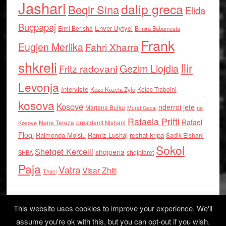
Jashari
dalip greca
Beqir Sina
Elida
Buçpapaj
Enver Bytyci
Elmi Berisha
Ermira Babamusta
Frank
Eugjen Merlika
Fahri Xharra
shkreli
Ilir
Gezim Llojdia
Fritz radovani
Levonja
Interviste
Kolec Traboini
Keze Kozeta Zylo
kosova
Kosove
nderroi jete
Marjana Bulku
ne
Murat Gecaj
Rafaela Prifti
Rafael
Nene Tereza
Kosove
presidenti Nishani
Floqi
Raimonda Moisiu
Ramiz Lushaj
reshat kripa
Sadik Elshani
Sokol
Shefqet Kercelli
shqiperia
shqiptaret
SHBA
Paja
Vatra
Visar Zhiti
Thaci
This website uses cookies to improve your experience. We'll
assume you're ok with this, but you can opt-out if you wish.