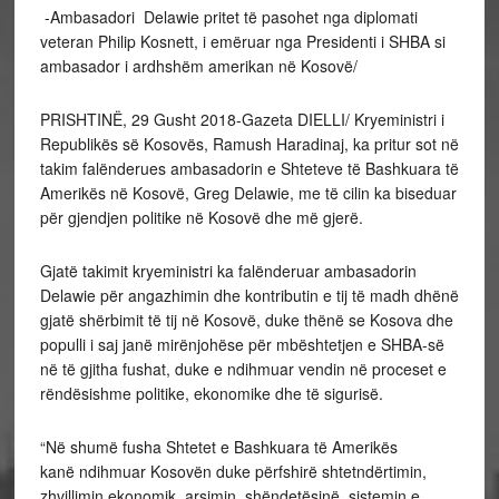
-Ambasadori Delawie pritet të pasohet nga diplomati
veteran Philip Kosnett, i emëruar nga Presidenti i SHBA si
ambasador i ardhshëm amerikan në Kosovë/
PRISHTINË, 29 Gusht 2018-Gazeta DIELLI/ Kryeministri i
Republikës së Kosovës, Ramush Haradinaj, ka pritur sot në
takim falënderues ambasadorin e Shteteve të Bashkuara të
Amerikës në Kosovë, Greg Delawie, me të cilin ka biseduar
për gjendjen politike në Kosovë dhe më gjerë.
Gjatë takimit kryeministri ka falënderuar ambasadorin
Delawie për angazhimin dhe kontributin e tij të madh dhënë
gjatë shërbimit të tij në Kosovë, duke thënë se Kosova dhe
populli i saj janë mirënjohëse për mbështetjen e SHBA-së
në të gjitha fushat, duke e ndihmuar vendin në proceset e
rëndësishme politike, ekonomike dhe të sigurisë.
“Në shumë fusha Shtetet e Bashkuara të Amerikës
kanë ndihmuar Kosovën duke përfshirë shtetndërtimin,
zhvillimin ekonomik, arsimin, shëndetësinë, sistemin e