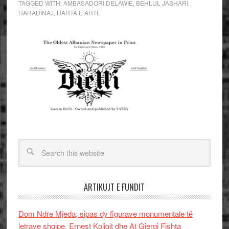
TAGGED WITH:
AMBASADORI DELAWIE
,
BEHLUL JASHARI
,
HARADINAJ
,
HARTA E ARTE
ARTIKUJT E FUNDIT
Dom Ndre Mjeda, sipas dy figurave monumentale të
letrave shqipe, Ernest Koliqit dhe At Gjergj Fishta