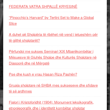
FEDERATA VATRA SHPALLË KRYESINË
“Pinocchio’s Harvard” by Tertini Set to Make a Global
Slice
A duhet që Shqipëria të ribëhet një vend i jetueshëm për
të gjithë shqiptarët?
Përfundoi me sukses Seminari XIX Mbarëkombëtar i
Mësuesve të Gjuhës Shqipe dhe Kulturës Shqiptare në
Diasporë dhe në Mërgatë
Pse dhe kush e vrau Hasan Riza Pashën?
Gruaja shqiptare në SHBA mes sukseseve dhe sfidave
të së ardhmes
Fjalori i Kristoforidhit (1904): Monument leksikografik,
etnogjeografik dhe i identitetit kombëtar shqiptar