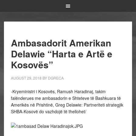
Ambasadorit Amerikan
Delawie “Harta e Artë e
Kosovës”
AUGUST 29, 2018
BY
DGRECA
-Kryeministri i Kosovës, Ramush Haradinaj, takim
falënderues me ambasadorin e Shteteve të Bashkuara të
Amerikës në Prishtinë, Greg Delawie: Partneriteti strategjik
SHBA-Kosovë do vazhdojë të thellohet/