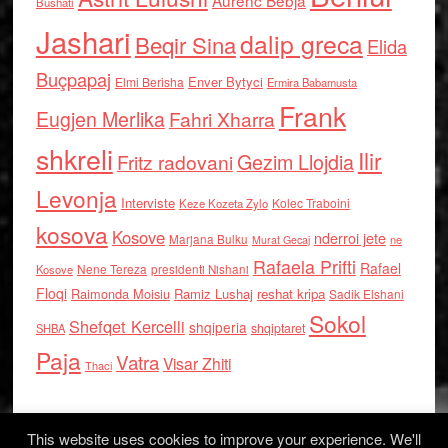
Aurenc Bebja
Bushati
Jashari
dalip greca
Beqir Sina
Elida
Buçpapaj
Enver Bytyci
Elmi Berisha
Ermira Babamusta
Frank
Eugjen Merlika
Fahri Xharra
shkreli
Ilir
Gezim Llojdia
Fritz radovani
Levonja
Interviste
Kolec Traboini
Keze Kozeta Zylo
kosova
Kosove
nderroi jete
Marjana Bulku
ne
Murat Gecaj
Rafaela Prifti
Rafael
Nene Tereza
Kosove
presidenti Nishani
Floqi
Raimonda Moisiu
Ramiz Lushaj
reshat kripa
Sadik Elshani
Sokol
Shefqet Kercelli
shqiperia
shqiptaret
SHBA
Paja
Vatra
Visar Zhiti
Thaci
This website uses cookies to improve your experience. We'll