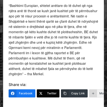
“Bashkimi Europian, shtetet anëtare do të duhet që nga
njëra anë të thonë se kush janë kushtet për të përmbushur
apo për të nisur procesin e anëtarësimit. Në rastin e
Shqipërisë e kemi thënë qartë se çfarë duhet të ndryshojnë
në sistemin e drejtësisë apo në pika të tjera, dhe në
momentin që këto kushte duhet të plotësoheshin, BE duhet
të mbante fjalën e vetë dhe jo të nxirrte kushte të tjera. Kjo
sjell zhgënjim dhe unë e kuptoj këtë zhgënjim. Edhe në
Gjermani kemi nevoj për miratimin e Parlamentit.
Parlamenti im i lexon të gjitha raportet e BE për
përmbushjen e kushteve. Më duhet të them, që në
momentin që konstatohet se kushtet janë plotësuar
atëherë, duhet të mbahet fjala se përndryshe do të ketë
zhgënjim” – tha Merkel.
Share via:
Facebook
Twitter
Copy Link
More