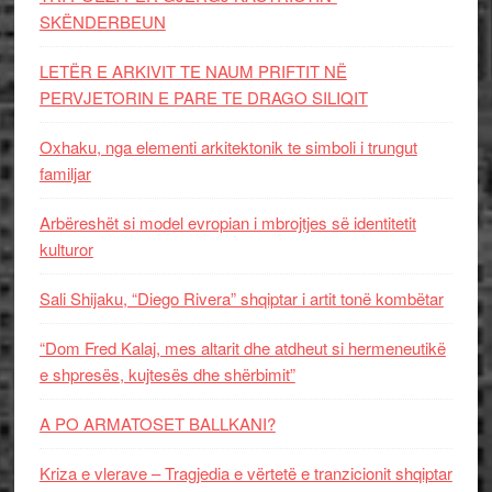
SKËNDERBEUN
LETËR E ARKIVIT TE NAUM PRIFTIT NË
PERVJETORIN E PARE TE DRAGO SILIQIT
Oxhaku, nga elementi arkitektonik te simboli i trungut
familjar
Arbëreshët si model evropian i mbrojtjes së identitetit
kulturor
Sali Shijaku, “Diego Rivera” shqiptar i artit tonë kombëtar
“Dom Fred Kalaj, mes altarit dhe atdheut si hermeneutikë
e shpresës, kujtesës dhe shërbimit”
A PO ARMATOSET BALLKANI?
Kriza e vlerave – Tragjedia e vërtetë e tranzicionit shqiptar