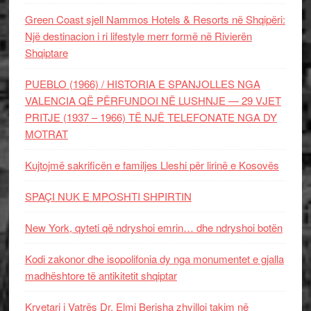
Green Coast sjell Nammos Hotels & Resorts në Shqipëri:
Një destinacion i ri lifestyle merr formë në Rivierën
Shqiptare
PUEBLO (1966) / HISTORIA E SPANJOLLES NGA
VALENCIA QË PËRFUNDOI NË LUSHNJE — 29 VJET
PRITJE (1937 – 1966) TË NJË TELEFONATE NGA DY
MOTRAT
Kujtojmë sakrificën e familjes Lleshi për lirinë e Kosovës
SPAÇI NUK E MPOSHTI SHPIRTIN
New York, qyteti që ndryshoi emrin… dhe ndryshoi botën
Kodi zakonor dhe isopolifonia dy nga monumentet e gjalla
madhështore të antikitetit shqiptar
Kryetari i Vatrës Dr. Elmi Berisha zhvilloi takim në