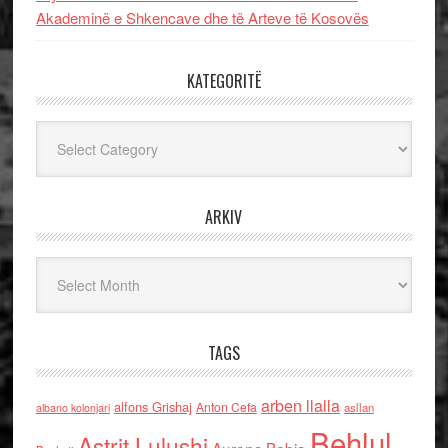
Akademinë e Shkencave dhe të Arteve të Kosovës
KATEGORITË
Kategoritë
ARKIV
Arkiv
TAGS
arben llalla
alfons Grishaj
Anton Cefa
asllan
albano kolonjari
Behlul
Astrit Lulushi