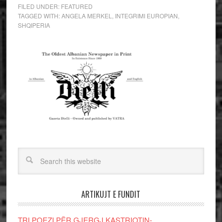
FILED UNDER:
FEATURED
TAGGED WITH:
ANGELA MERKEL
,
INTEGRIMI EUROPIAN
,
SHQIPERIA
ARTIKUJT E FUNDIT
TRI POEZI PËR GJERGJ KASTRIOTIN-