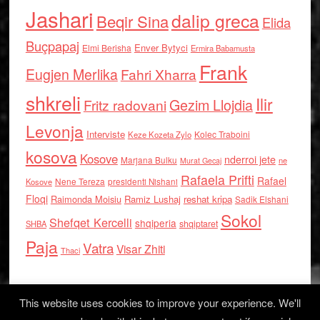
Jashari
dalip greca
Beqir Sina
Elida
Buçpapaj
Enver Bytyci
Elmi Berisha
Ermira Babamusta
Frank
Eugjen Merlika
Fahri Xharra
shkreli
Ilir
Gezim Llojdia
Fritz radovani
Levonja
Interviste
Kolec Traboini
Keze Kozeta Zylo
kosova
Kosove
nderroi jete
Marjana Bulku
ne
Murat Gecaj
Rafaela Prifti
Rafael
Nene Tereza
Kosove
presidenti Nishani
Floqi
Raimonda Moisiu
Ramiz Lushaj
reshat kripa
Sadik Elshani
Sokol
Shefqet Kercelli
shqiperia
shqiptaret
SHBA
Paja
Vatra
Visar Zhiti
Thaci
This website uses cookies to improve your experience. We'll