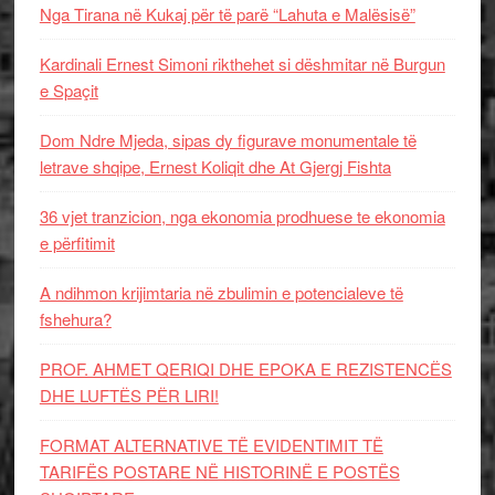
Nga Tirana në Kukaj për të parë “Lahuta e Malësisë”
Kardinali Ernest Simoni rikthehet si dëshmitar në Burgun
e Spaçit
Dom Ndre Mjeda, sipas dy figurave monumentale të
letrave shqipe, Ernest Koliqit dhe At Gjergj Fishta
36 vjet tranzicion, nga ekonomia prodhuese te ekonomia
e përfitimit
A ndihmon krijimtaria në zbulimin e potencialeve të
fshehura?
PROF. AHMET QERIQI DHE EPOKA E REZISTENCЁS
DHE LUFTЁS PЁR LIRI!
FORMAT ALTERNATIVE TË EVIDENTIMIT TË
TARIFËS POSTARE NË HISTORINË E POSTËS