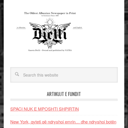
ARTIKUJT E FUNDIT
SPAÇI NUK E MPOSHTI SHPIRTIN
New York, qyteti që ndryshoi emrin… dhe ndryshoi botën