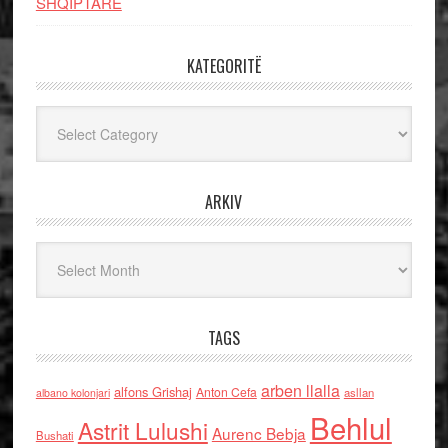
SHQIPTARE
KATEGORITË
Kategoritë
ARKIV
Arkiv
TAGS
arben llalla
alfons Grishaj
Anton Cefa
asllan
albano kolonjari
Behlul
Astrit Lulushi
Aurenc Bebja
Bushati