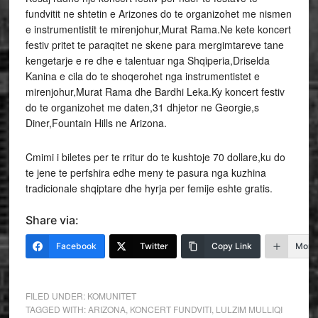
fundvitit ne shtetin e Arizones do te organizohet me nismen
e instrumentistit te mirenjohur,Murat Rama.Ne kete koncert
festiv pritet te paraqitet ne skene para mergimtareve tane
kengetarje e re dhe e talentuar nga Shqiperia,Driselda
Kanina e cila do te shoqerohet nga instrumentistet e
mirenjohur,Murat Rama dhe Bardhi Leka.Ky koncert festiv
do te organizohet me daten,31 dhjetor ne Georgie,s
Diner,Fountain Hills ne Arizona.
Cmimi i biletes per te rritur do te kushtoje 70 dollare,ku do
te jene te perfshira edhe meny te pasura nga kuzhina
tradicionale shqiptare dhe hyrja per femije eshte gratis.
Share via:
Facebook
Twitter
Copy Link
More
FILED UNDER:
KOMUNITET
TAGGED WITH:
ARIZONA
,
KONCERT FUNDVITI
,
LULZIM MULLIQI