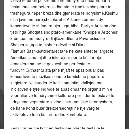
viteve te fundit po kremton ne menyre te nduarnduarta
festat tona kombetare si dhe ato te tradites shqiptare te
trashegura neper breza dhe gjenerata te ndryshme.Keshtu
disa jave me pare,shqiptaret e Arizones permes dy
koncerteve te shfaqura njeri nga Albo Party,s Arizona dhe
tjetri nga Shoqata shqiptaro-amerikane “Shqipe e Arizones”
kremtuan ne menyre dinjitoze diten e Pavaresise se
Shqiperise,apo te njohur ndryshe si Dita e
Flamurit.Bashkeatdhetaret tane ne kete shtet te larget te
Amerikes jane mjaft te inkurajuar per te krijuar nje
atmosfere sa me te gezueshme per festat e
fundvitit.Gjithashtu ata jane mjaft te apasionuar pas
koncerteve te muzikos sone te larmishme popullore
shqiptare.Ne kuader te ketij komuniteti dallojne me
iniciativen e tyre individe te apasionuar ne organizimin e
veprmitarive te ndryshme kulturore per nder te festave te
ndryshme veprimtare si dhe instrumentiste te ndryshem,
qe kane kontribuar drejtpersedrejti ne nje varg te
aktiviteteve tona kulturore dhe kombetare.
Kesaj radhe nje koncert festiv per nder te festave te