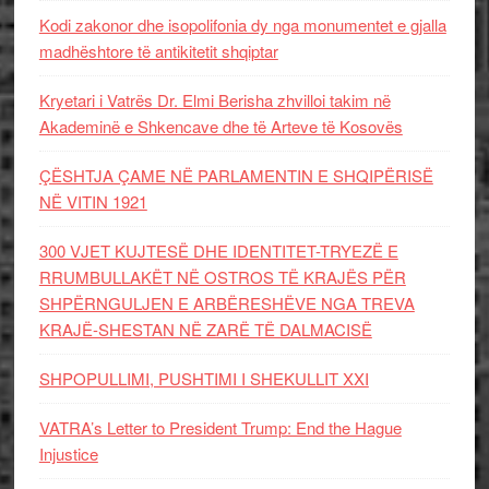
Kodi zakonor dhe isopolifonia dy nga monumentet e gjalla
madhështore të antikitetit shqiptar
Kryetari i Vatrës Dr. Elmi Berisha zhvilloi takim në
Akademinë e Shkencave dhe të Arteve të Kosovës
ÇËSHTJA ÇAME NË PARLAMENTIN E SHQIPËRISË
NË VITIN 1921
300 VJET KUJTESË DHE IDENTITET-TRYEZË E
RRUMBULLAKËT NË OSTROS TË KRAJËS PËR
SHPËRNGULJEN E ARBËRESHËVE NGA TREVA
KRAJË-SHESTAN NË ZARË TË DALMACISË
SHPOPULLIMI, PUSHTIMI I SHEKULLIT XXI
VATRA’s Letter to President Trump: End the Hague
Injustice