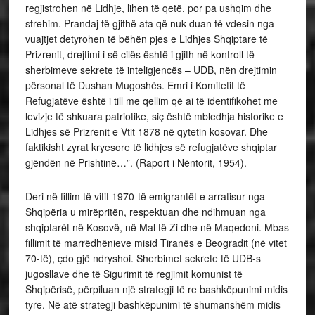
regjistrohen në Lidhje, lihen të qetë, por pa ushqim dhe
strehim. Prandaj të gjithë ata që nuk duan të vdesin nga
vuajtjet detyrohen të bëhën pjes e Lidhjes Shqiptare të
Prizrenit, drejtimi i së cilës është i gjith në kontroll të
sherbimeve sekrete të inteligjencës – UDB, nën drejtimin
përsonal të Dushan Mugoshës. Emri i Komitetit të
Refugjatëve është i till me qellim që ai të identifikohet me
levizje të shkuara patriotike, siç është mbledhja historike e
Lidhjes së Prizrenit e Vtit 1878 në qytetin kosovar. Dhe
faktikisht zyrat kryesore të lidhjes së refugjatëve shqiptar
gjëndën në Prishtinë…”. (Raport i Nëntorit, 1954).
Deri në fillim të vitit 1970-të emigrantët e arratisur nga
Shqipëria u mirëpritën, respektuan dhe ndihmuan nga
shqiptarët në Kosovë, në Mal të Zi dhe në Maqedoni. Mbas
fillimit të marrëdhënieve misid Tiranës e Beogradit (në vitet
70-të), çdo gjë ndryshoi. Sherbimet sekrete të UDB-s
jugosllave dhe të Sigurimit të regjimit komunist të
Shqipërisë, përpiluan një strategji të re bashkëpunimi midis
tyre. Në atë strategji bashkëpunimi të shumanshëm midis