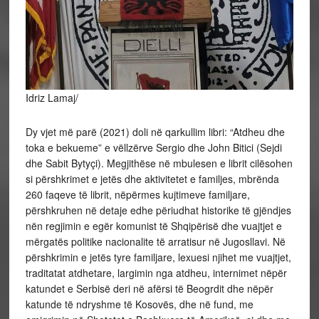
Idriz Lamaj/
Dy vjet më parë (2021) doli në qarkullim libri: “Atdheu dhe
toka e bekueme” e vëllzërve Sergio dhe John Bitici (Sejdi
dhe Sabit Bytyçi). Megjithëse në mbulesen e librit cilësohen
si përshkrimet e jetës dhe aktivitetet e familjes, mbrënda
260 faqeve të librit, nëpërmes kujtimeve familjare,
përshkruhen në detaje edhe përiudhat historike të gjëndjes
nën regjimin e egër komunist të Shqipërisë dhe vuajtjet e
mërgatës politike nacionalite të arratisur në Jugosllavi. Në
përshkrimin e jetës tyre familjare, lexuesi njihet me vuajtjet,
traditatat atdhetare, largimin nga atdheu, internimet nëpër
katundet e Serbisë deri në afërsi të Beogrdit dhe nëpër
katunde të ndryshme të Kosovës, dhe në fund, me