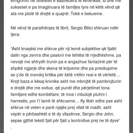
emigrimin në Shetetet e Bashkuera të Ameriksë, si dhe me
sukseset e pa imagjinuara të familjes tyre në këtë vënd që
ata me plotë të drejtë e quajnë: Tokë e bekueme.
Në vënd të parathënjes të librit, Sergio Bitici shkruan ndër
tjera:
“Asht knaqësi me shkrue për nji temë subjektive që fjalët
dalin nga zemra dhe pasioni me lehtësi të rrjedhëshme, pa
nevojë me shtrydh trunin pa e angazhue fantazinë për të
shpikë ngjarje dhe skena të krijueme dhe pa preokupime
se ç’do të mendoj kritika për këtë rrëfim real e të vërtetë…
Krejt baza e kësaj kronike asht me mbrojtë të pambrojtunin
e drejtë dhe me evitue, që punët dhe përjetimet tona
familjare edhe kombëtare, të mos i mbulojë pluhni i
harresës, por t’i lamë të shkrueme… Ky libër edhe pse asht
shkrue në veten e parë njajës prej vllait të madh, asht
vepër e përbashkët e të dy vllazënve, Sergio dhe John,
sepse gjithë teksti fjali për fjali u kontrollue prej ne të dyve”
.