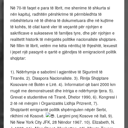
Në 70-të faqet e para të librit, me shenime të shkurta si
nën kapituj, radhitën përshkrime të përmbledhta të
mbështetura në të dhëna të dokumetuara dhe në kujtime
të kohës, të cilat kanë vler të veçantë për njohjen e
sakrificave e sukseseve të familjes tyre, dhe për njohjen e
realitetit historik të mërgatës politike nacionaliste shqiptare.
Në fillim të librit, vetëm me këta nëntituj të thjeshtë, lexuesit
i jepet një pasqyrë e qartë e gjëndjes të emigracionit politik
shqiptar:
1). Ndërhymja e sabotimi i agjentëve të Sigurimit të
Tiranës. 2). Diaspora Nacionaliste. 3). Rinija Shqiptare
Kosovare në Botën e Lirë. 4). Informatori që bani 2000 km
rrugë me demonstruesit dhe intriga e ndërhymje tjera. 5).
Grevat e studentëve në Tiranë, Dhetor 1990, 6). Kongresi i
2-të në mërgim i Organizatës Lidhja Prizrenit, 7).
Shqiptarët emigrantë politik shpërngulen nëpër Serbi,
rikthimi në Kosovë.
. Largimi prej Kosove në Itali, 9).
Në New York City JFK, 28 Nëndor 1967. 10). Elizabeth, N.