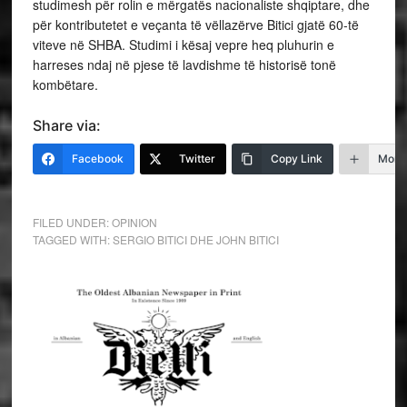
studimesh për rolin e mërgatës nacionaliste shqiptare, dhe
për kontributetet e veçanta të vëllazërve Bitici gjatë 60-të
viteve në SHBA. Studimi i kësaj vepre heq pluhurin e
harreses ndaj në pjese të lavdishme të historisë tonë
kombëtare.
Share via:
Facebook
Twitter
Copy Link
More
FILED UNDER:
OPINION
TAGGED WITH:
SERGIO BITICI DHE JOHN BITICI