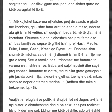
shqiptar në Jugosllavi gjatë asaj përiudhe shihet qartë në
këtë paragrtaf të librit:
“…Më kujtohet kazerma njikatshe, prej drrasash, e gjatë
me koridorin, që kishte familjarët në anën e majtë, ndërsa
ata që ishin të vetëm, si i quejshin beqarët, në të djathtë të
korridorit. Shumica e jonë njoheshim ose prej fame ose
simbas familjeve, sepse të gjithë ishin prej Hasit, Mirdite,
Pukë, Lumë, Gashi, Krasniqe Bytyçi , etj. Dhomat ishin
shumë të mëdha, sa që në nji dhomë ishim 5-6 familje me
gra e fëmij. Secila familje ndau “dhomat” me batanije të
varuna rreth shtretenve. Baba ynë sajoi tepsinë dhe saçën
prej copash llamarine të vjetra, me të cilat gratë gatuejshin
për jashta bukë, flija, laknorë e gjellna, tue hy e dalë, mbas
shtëpisë nëpër dritaret e mëdha…” (Atdheu dhe toka e
bekueme, fq. 46).
Vuajtjet e refugjatëve poltik të Shqipërisë në Jugosllavi janë
një histori e dhimbëshme dhe e pa shkruar sipas realitetit
historik deri me sot. Lidhur me këtë çështje, çdo gjë është