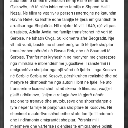
autoritetet e shtetit e vendosin në nji Kishë në afërsi të
Gjakovës, në të cilën ishte edhe familja e Shpend Halitit
Nezaj. Në fillim të vitit 1949 përsëri i internojnë në katundin
Ravna Rekë, ku kishte edhe famjlje të tjera emigrantësh të
arratisur nga Shqipëria. Në dhjetor të vitit 1949, një vit pas
arratisjes, Adulla Avdia me familje transferohet në veri të
Serbisë, në fshatin Ovça, 50 kilometra afër Beogradit. Një
vit më vonë, bashk me shumë emigrantë të tjerë shqiptar
transferohen përsëri në Ravna Rek, dhe në Shumadi të
Serbisë. Tranferimet kryheshin në mënyrën më çnjerëzore
nga ministria e mbrendëshme jugosllave. Transferimi i i
emigrantëve shqiptar nga një vënd në tjetrin – nga Kosova
në Serbi e Serbia në Kosovë, përshkruhen realishtë dhe në
mënyrë të dhimbëshme nga autori i librit në fjalë. Në ato
transferime lexuesi sheh si në skena të filmuara, vuajtjet
gjatë udhtimeve, fjetjen e refugjatëve të gjorë nëpër
sacione të trenave dhe atutobusëve dhe shpërndarjen e
tyre nëpër familje të panjohura shqiptare të Kosovës. Në
shenimet e autorëve shihet edhe si ato familje i i nderonin
dhe i ndihmonin emigrantët shqiptar. Përshkrimi i
mjerimeve dhe varfërisë i gjëndjes të emigrantëve politik