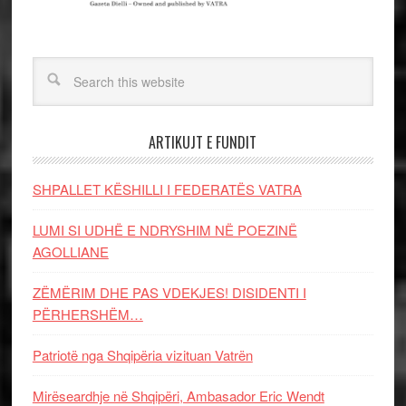
ARTIKUJT E FUNDIT
SHPALLET KËSHILLI I FEDERATËS VATRA
LUMI SI UDHË E NDRYSHIM NË POEZINË
AGOLLIANE
ZËMËRIM DHE PAS VDEKJES! DISIDENTI I
PËRHERSHËM…
Patriotë nga Shqipëria vizituan Vatrën
Mirëseardhje në Shqipëri, Ambasador Eric Wendt