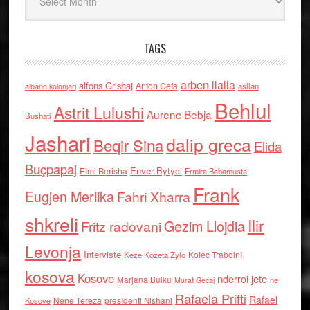
TAGS
arben llalla
alfons Grishaj
Anton Cefa
asllan
albano kolonjari
Behlul
Astrit Lulushi
Aurenc Bebja
Bushati
Jashari
dalip greca
Beqir Sina
Elida
Buçpapaj
Enver Bytyci
Elmi Berisha
Ermira Babamusta
Frank
Eugjen Merlika
Fahri Xharra
shkreli
Ilir
Gezim Llojdia
Fritz radovani
Levonja
Interviste
Kolec Traboini
Keze Kozeta Zylo
kosova
Kosove
nderroi jete
Marjana Bulku
ne
Murat Gecaj
Rafaela Prifti
Rafael
Nene Tereza
Kosove
presidenti Nishani