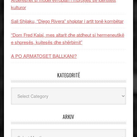
kulturor
Sali Shijaku, “Diego Rivera” shqiptar i artit tonë kombëtar
“Dom Fred Kalaj, mes altarit dhe atdheut si hermeneutikë
e shpresës, kujtesës dhe shërbimit”
A PO ARMATOSET BALLKANI?
KATEGORITË
Kategoritë
ARKIV
Arkiv