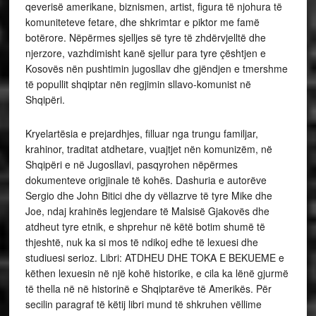
qeverisë amerikane, biznismen, artist, figura të njohura të
komuniteteve fetare, dhe shkrimtar e piktor me famë
botërore. Nëpërmes sjelljes së tyre të zhdërvjelltë dhe
njerzore, vazhdimisht kanë sjellur para tyre çështjen e
Kosovës nën pushtimin jugosllav dhe gjëndjen e tmershme
të popullit shqiptar nën regjimin sllavo-komunist në
Shqipëri.
Kryelartësia e prejardhjes, filluar nga trungu familjar,
krahinor, traditat atdhetare, vuajtjet nën komunizëm, në
Shqipëri e në Jugosllavi, pasqyrohen nëpërmes
dokumenteve origjinale të kohës. Dashuria e autorëve
Sergio dhe John Bitici dhe dy vëllazrve të tyre Mike dhe
Joe, ndaj krahinës legjendare të Malsisë Gjakovës dhe
atdheut tyre etnik, e shprehur në këtë botim shumë të
thjeshtë, nuk ka si mos të ndikoj edhe të lexuesi dhe
studiuesi serioz. Libri: ATDHEU DHE TOKA E BEKUEME e
këthen lexuesin në një kohë historike, e cila ka lënë gjurmë
të thella në në historinë e Shqiptarëve të Amerikës. Për
secilin paragraf të këtij libri mund të shkruhen vëllime