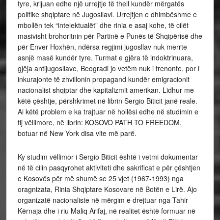
tyre, krijuan edhe një urrejtje të thell kundër mërgatës
politike shqiptare në Jugosllavi. Urrejtjen e dhimbëshme e
mbollën tek “intelektualët” dhe rinia e asaj kohe, të cilët
masivisht brohoritnin për Partinë e Punës të Shqipërisë dhe
për Enver Hoxhën, ndërsa regjimi jugosllav nuk merrte
asnjë masë kundër tyre. Turmat e gjëra të indoktrinuara,
gjëja antijugosllave, Beogradi jo vetëm nuk i frenonte, por i
inkurajonte të zhvillonin propagand kundër emigracionit
nacionalist shqiptar dhe kapitalizmit amerikan. Lidhur me
këtë çështje, përshkrimet në librin Sergio Biticit janë reale.
Ai këtë problem e ka trajtuar në hollësi edhe në studimin e
tij vëllimore, në librin: KOSOVO PATH TO FREEDOM,
botuar në New York disa vite më parë.
Ky studim vëllimor i Sergio Biticit është i vetmi dokumentar
në të cilin pasqyrohet aktiviteti dhe sakrificat e për çështjen
e Kosovës për më shumë se 25 vjet (1967-1993) nga
oragnizata, Rinia Shqiptare Kosovare në Botën e Lirë. Ajo
organizatë nacionaliste në mërgim e drejtuar nga Tahir
Kërnaja dhe i riu Maliq Arifaj, në realitet është formuar në