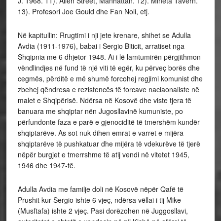
J. 1968. 11). Allen Street, Manhattan. 12). Mineta Tavern.
13). Profesori Joe Gould dhe Fan Noli, etj.
Në kapitullin: Rrugtimi i nji jete krenare, shihet se Adulla
Avdia (1911-1976), babai i Sergio Biticit, arratiset nga
Shqipnia me 6 dhjetor 1948. Ai i lë lamtumirën përgjithmon
vëndlindjes në fund të një viti të egër, ku përveç borës dhe
cegmës, përditë e më shumë forcohej regjimi komunist dhe
zbehej qëndresa e rezistencës të forcave naciaonaliste në
malet e Shqipërisë. Ndërsa në Kosovë dhe viste tjera të
banuara me shqiptar nën Jugosllavinë kumuniste, po
përfundonte faza e parë e gjenociditë të tmershëm kundër
shqiptarëve. As sot nuk dihen emrat e varret e mijëra
shqiptarëve të pushkatuar dhe mijëra të vdekurëve të tjerë
nëpër burgjet e tmerrshme të atij vendi në vitetet 1945,
1946 dhe 1947-të.
Adulla Avdia me familje doli në Kosovë nëpër Qafë të
Prushit kur Sergio ishte 6 vjeç, ndërsa vëllai i tij Mike
(Musftafa) ishte 2 vjeç. Pasi dorëzohen në Juggosllavi,