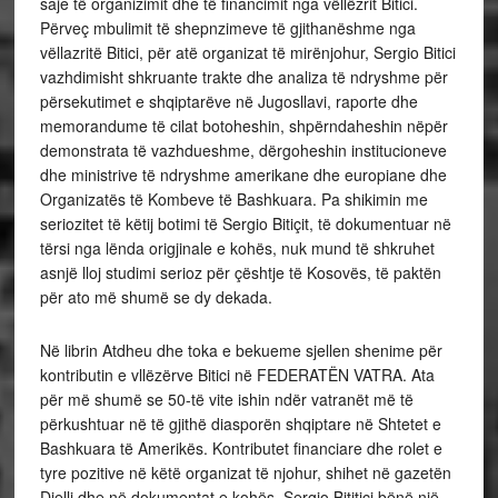
saje të organizimit dhe të financimit nga vëllëzrit Bitici.
Përveç mbulimit të shepnzimeve të gjithanëshme nga
vëllazritë Bitici, për atë organizat të mirënjohur, Sergio Bitici
vazhdimisht shkruante trakte dhe analiza të ndryshme për
përsekutimet e shqiptarëve në Jugosllavi, raporte dhe
memorandume të cilat botoheshin, shpërndaheshin nëpër
demonstrata të vazhdueshme, dërgoheshin institucioneve
dhe ministrive të ndryshme amerikane dhe europiane dhe
Organizatës të Kombeve të Bashkuara. Pa shikimin me
seriozitet të këtij botimi të Sergio Bitiçit, të dokumentuar në
tërsi nga lënda origjinale e kohës, nuk mund të shkruhet
asnjë lloj studimi serioz për çështje të Kosovës, të paktën
për ato më shumë se dy dekada.
Në librin Atdheu dhe toka e bekueme sjellen shenime për
kontributin e vllëzërve Bitici në FEDERATËN VATRA. Ata
për më shumë se 50-të vite ishin ndër vatranët më të
përkushtuar në të gjithë diasporën shqiptare në Shtetet e
Bashkuara të Amerikës. Kontributet financiare dhe rolet e
tyre pozitive në këtë organizat të njohur, shihet në gazetën
Dielli dhe në dokumentat e kohës. Sergio Bititici bënë një