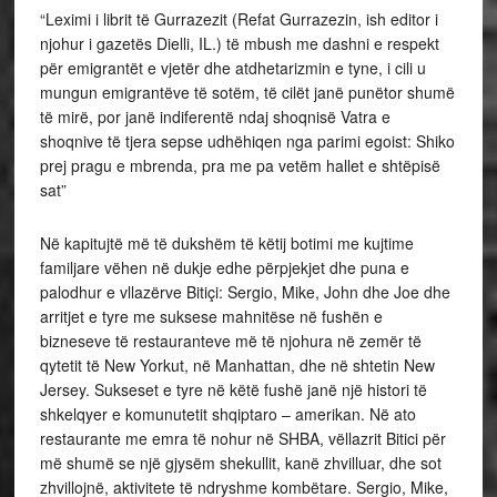
“Leximi i librit të Gurrazezit (Refat Gurrazezin, ish editor i
njohur i gazetës Dielli, IL.) të mbush me dashni e respekt
për emigrantët e vjetër dhe atdhetarizmin e tyne, i cili u
mungun emigrantëve të sotëm, të cilët janë punëtor shumë
të mirë, por janë indiferentë ndaj shoqnisë Vatra e
shoqnive të tjera sepse udhëhiqen nga parimi egoist: Shiko
prej pragu e mbrenda, pra me pa vetëm hallet e shtëpisë
sat”
Në kapitujtë më të dukshëm të këtij botimi me kujtime
familjare vëhen në dukje edhe përpjekjet dhe puna e
palodhur e vllazërve Bitiçi: Sergio, Mike, John dhe Joe dhe
arritjet e tyre me suksese mahnitëse në fushën e
bizneseve të restauranteve më të njohura në zemër të
qytetit të New Yorkut, në Manhattan, dhe në shtetin New
Jersey. Sukseset e tyre në këtë fushë janë një histori të
shkelqyer e komunutetit shqiptaro – amerikan. Në ato
restaurante me emra të nohur në SHBA, vëllazrit Bitici për
më shumë se një gjysëm shekullit, kanë zhvilluar, dhe sot
zhvillojnë, aktivitete të ndryshme kombëtare. Sergio, Mike,