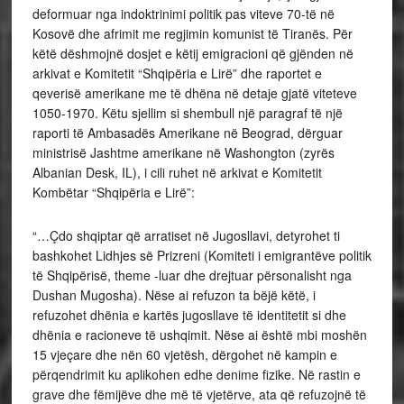
deformuar nga indoktrinimi politik pas viteve 70-të në
Kosovë dhe afrimit me regjimin komunist të Tiranës. Për
këtë dëshmojnë dosjet e këtij emigracioni që gjënden në
arkivat e Komitetit “Shqipëria e Lirë” dhe raportet e
qeverisë amerikane me të dhëna në detaje gjatë viteteve
1050-1970. Këtu sjellim si shembull një paragraf të një
raporti të Ambasadës Amerikane në Beograd, dërguar
ministrisë Jashtme amerikane në Washongton (zyrës
Albanian Desk, IL), i cili ruhet në arkivat e Komitetit
Kombëtar “Shqipëria e Lirë”:
“…Çdo shqiptar që arratiset në Jugosllavi, detyrohet ti
bashkohet Lidhjes së Prizreni (Komiteti i emigrantëve politik
të Shqipërisë, theme -luar dhe drejtuar përsonalisht nga
Dushan Mugosha). Nëse ai refuzon ta bëjë këtë, i
refuzohet dhënia e kartës jugosllave të identitetit si dhe
dhënia e racioneve të ushqimit. Nëse ai është mbi moshën
15 vjeçare dhe nën 60 vjetësh, dërgohet në kampin e
përqendrimit ku aplikohen edhe denime fizike. Në rastin e
grave dhe fëmijëve dhe më të vjetërve, ata që refuzojnë të