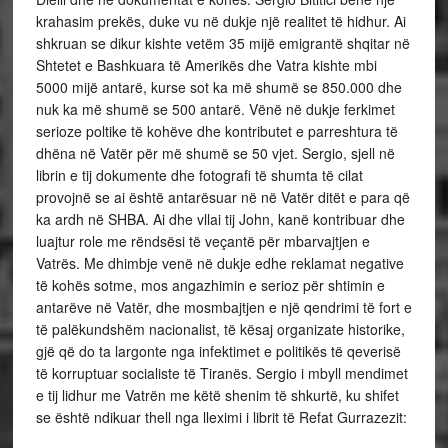
krahasim prekës, duke vu në dukje një realitet të hidhur. Ai
shkruan se dikur kishte vetëm 35 mijë emigrantë shqitar në
Shtetet e Bashkuara të Amerikës dhe Vatra kishte mbi
5000 mijë antarë, kurse sot ka më shumë se 850.000 dhe
nuk ka më shumë se 500 antarë. Vënë në dukje ferkimet
serioze poltike të kohëve dhe kontributet e parreshtura të
dhëna në Vatër për më shumë se 50 vjet. Sergio, sjell në
librin e tij dokumente dhe fotografi të shumta të cilat
provojnë se ai është antarësuar në në Vatër ditët e para që
ka ardh në SHBA. Ai dhe vllai tij John, kanë kontribuar dhe
luajtur role me rëndsësi të veçantë për mbarvajtjen e
Vatrës. Me dhimbje venë në dukje edhe reklamat negative
të kohës sotme, mos angazhimin e serioz për shtimin e
antarëve në Vatër, dhe mosmbajtjen e një qendrimi të fort e
të palëkundshëm nacionalist, të kësaj organizate historike,
gjë që do ta largonte nga infektimet e politikës të qeverisë
të korruptuar socialiste të Tiranës. Sergio i mbyll mendimet
e tij lidhur me Vatrën me këtë shenim të shkurtë, ku shifet
se është ndikuar thell nga lleximi i librit të Refat Gurrazezit: