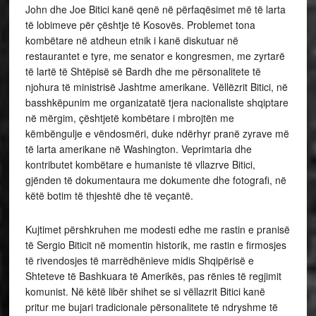
John dhe Joe Bitici kanë qenë në përfaqësimet më të larta
të lobimeve për çështje të Kosovës. Problemet tona
kombëtare në atdheun etnik i kanë diskutuar në
restaurantet e tyre, me senator e kongresmen, me zyrtarë
të lartë të Shtëpisë së Bardh dhe me përsonalitete të
njohura të ministrisë Jashtme amerikane. Vëllëzrit Bitici, në
basshkëpunim me organizatatë tjera nacionaliste shqiptare
në mërgim, çështjetë kombëtare i mbrojtën me
këmbëngulje e vëndosmëri, duke ndërhyr pranë zyrave më
të larta amerikane në Washington. Veprimtaria dhe
kontributet kombëtare e humaniste të vllazrve Bitici,
gjënden të dokumentaura me dokumente dhe fotografi, në
këtë botim të thjeshtë dhe të veçantë.
Kujtimet përshkruhen me modesti edhe me rastin e pranisë
të Sergio Biticit në momentin historik, me rastin e firmosjes
të rivendosjes të marrëdhënieve midis Shqipërisë e
Shteteve të Bashkuara të Amerikës, pas rënies të regjimit
komunist. Në këtë libër shihet se si vëllazrit Bitici kanë
pritur me bujari tradicionale përsonalitete të ndryshme të