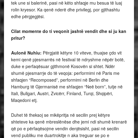
tek une si balerinë, pasi në këto shfaqje mu besua të luaj
rolin kryesor. Ka qenë nderë dhe privilegj, por gjithashtu
edhe përgjegjësi.
Cilat momente do ti veqonit jashtë vendit dhe si ju kan
pritur?
Aulonë Nuhiu:
Përgjatë këtyre 10 viteve, thuajse çdo vit
kemi qenë pjesmarrës në festival të ndryshme nëpër botë,
duke e perfaqësuar gjithmonë Kosovën si shtet. Ndër
shumë pjesmarrje do të veqoja: performimi në Paris me
shfaqjen “Recomposed”, performimi në Berlin dhe
Hamburg të Gjermanisë me shfaqjen “Neë born”, tutje në
Itali, Bullgari, Austri, Zvicërr, Finland, Turqi, Shqipëri,
Maqedoni etj.
Duhet të theksoj se mikëpritja në secilin prej këtyre
shteteve ka qenë mbreslënëse dhe jemi ndi shumë krenarë
që po e përfaqësojme vendin denjësisht, pasi në secilin
vend publiku me duartrokitje n aka treguar se po e