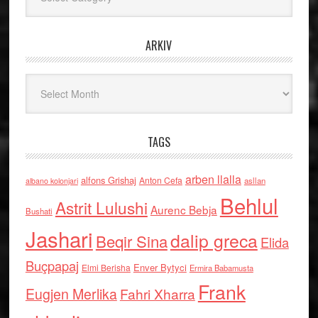
ARKIV
Arkiv
TAGS
arben llalla
alfons Grishaj
Anton Cefa
asllan
albano kolonjari
Behlul
Astrit Lulushi
Aurenc Bebja
Bushati
Jashari
dalip greca
Beqir Sina
Elida
Buçpapaj
Enver Bytyci
Elmi Berisha
Ermira Babamusta
Frank
Eugjen Merlika
Fahri Xharra