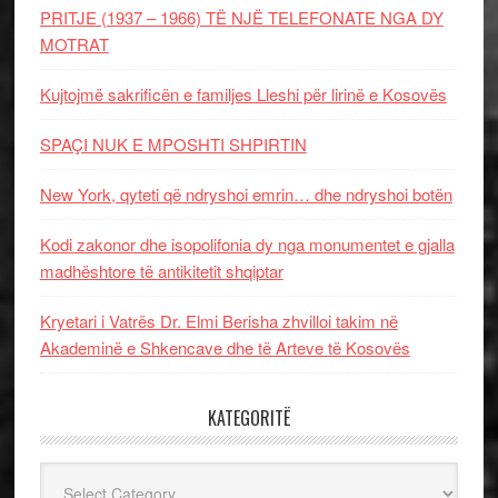
PRITJE (1937 – 1966) TË NJË TELEFONATE NGA DY
MOTRAT
Kujtojmë sakrificën e familjes Lleshi për lirinë e Kosovës
SPAÇI NUK E MPOSHTI SHPIRTIN
New York, qyteti që ndryshoi emrin… dhe ndryshoi botën
Kodi zakonor dhe isopolifonia dy nga monumentet e gjalla
madhështore të antikitetit shqiptar
Kryetari i Vatrës Dr. Elmi Berisha zhvilloi takim në
Akademinë e Shkencave dhe të Arteve të Kosovës
KATEGORITË
Kategoritë