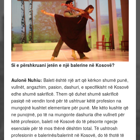
Si e përshkruani jetën e një balerine në Kosovë?
Aulonë Nuhiu:
Baleti është një art që kërkon shumë punë,
vullnët, angazhim, pasion, dashuri, e specifikisht në Kosovë
edhe shumë sakrificë. Them që duhet shumë sakrificë
pasiqë në vendin tonë për të ushtruar këtë profesion na
mungojnë kushtet elementare për punë. Me këto kushte që
ne punojmë, po të na mungonte dashuria dhe vullneti për
këtë profesion, baleti në Kosovë do të pësonte ngecje
esenciale për të mos thënë dështim total. Të ushtrosh
profesionin e balerinës/balerinit në Kosovë, do të thotë të