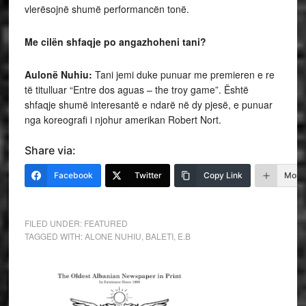
vlerësojnë shumë performancën tonë.
Me cilën shfaqje po angazhoheni tani?
Aulonë Nuhiu:
Tani jemi duke punuar me premieren e re
të titulluar “Entre dos aguas – the troy game”. Është
shfaqje shumë interesantë e ndarë në dy pjesë, e punuar
nga koreografi i njohur amerikan Robert Nort.
Share via:
Facebook
Twitter
Copy Link
More
FILED UNDER:
FEATURED
TAGGED WITH:
ALONE NUHIU
,
BALETI
,
E.B