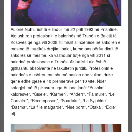
Aulonë Nuhiu është e lindur më 22 prill 1993 në Prishtinë.
Ajo ushtron profesionin e balerinës në Trupën e Baletit të
Kosovës që nga viti 2008 fillimisht si nxënëse në shkollën e
mesme të muzikës drejtimi balet, kurse pas përfundimit të
shkollës së mesme, ka vazhduar tutje nga viti 2011 si
balerinë profesionale e Trupës. Aktualisht ajo është
gjithashtu absolvente në fakultetin juridik. Profesionin e
balerinës e ushtron me shumë pasion dhe vullnet duke
qenë edhe pjesë e 40 premierave për 10 vite. Ndër
shfaqjet më të pikasura nga Aulona janë: “Pushimi i
kalorësve”, “Gisele”, “Karmen”, “Andërr”, “Pa mure”, “Le
Corsaire”, “Recomposed”, “Spartaku”, “La Sylphide”,
“Dasma”, “La fille malgarde”, “Neë born”, “Otaka”, “Exile”
etj.