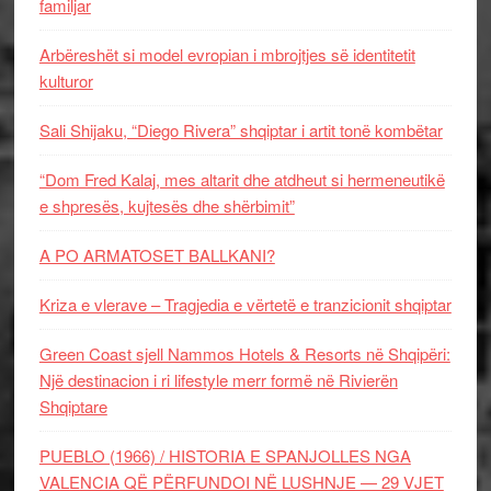
familjar
Arbëreshët si model evropian i mbrojtjes së identitetit
kulturor
Sali Shijaku, “Diego Rivera” shqiptar i artit tonë kombëtar
“Dom Fred Kalaj, mes altarit dhe atdheut si hermeneutikë
e shpresës, kujtesës dhe shërbimit”
A PO ARMATOSET BALLKANI?
Kriza e vlerave – Tragjedia e vërtetë e tranzicionit shqiptar
Green Coast sjell Nammos Hotels & Resorts në Shqipëri:
Një destinacion i ri lifestyle merr formë në Rivierën
Shqiptare
PUEBLO (1966) / HISTORIA E SPANJOLLES NGA
VALENCIA QË PËRFUNDOI NË LUSHNJE — 29 VJET