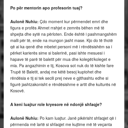
Po për mentorin apo profesorin tuaj?
Aulonë Nuhiu:
Çdo moment kur përmendet emri dhe
figura e profës Ahmet rrahjet e zemrës bëhen më të
shpejta dhe sytë na përloten. Ende është i pashmangshëm
malli për të, ende na mungon jasht mase. Kjo do të thotë
që ai ka qenë dhe mbetet personi më i rëndësishëm sa i
përket karierës sime si balerinë, pasi ishte mesuesi i
hapave të parë të baletit për mua dhe kolegët/koleget e
mia. Pa angazhimin e tij, Kosova sot nuk do të kishte fare
Trupë të Baletit, andaj me këtë besoj kuptohet dhe
rëndësia e tij si tek secili prej neve e gjithashtu edhe si
figurë jashtzakonisht e rëndësishme e artit dhe kulturës në
Kosovë.
A keni luajtur role kryesore në ndonjë shfaqje?
Aulonë Nuhiu:
Po kam luajtur. Janë pikërisht shfaqjet që i
përmenda më lartë si shfaqjet me kujtime më të veçanta