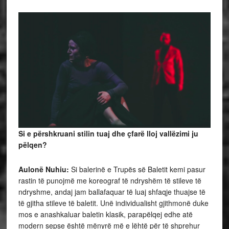
Si e përshkruani stilin tuaj dhe çfarë lloj vallëzimi ju
pëlqen?
Aulonë Nuhiu:
Si balerinë e Trupës së Baletit kemi pasur
rastin të punojmë me koreograf të ndryshëm të stileve të
ndryshme, andaj jam ballafaquar të luaj shfaqje thuajse të
të gjitha stileve të baletit. Unë individualisht gjithmonë duke
mos e anashkaluar baletin klasik, parapëlqej edhe atë
modern sepse është mënyrë më e lëhtë për të shprehur