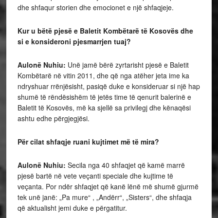
dhe shfaqur storien dhe emocionet e një shfaqjeje.
Kur u bëtë pjesë e Baletit Kombëtarë të Kosovës dhe
si e konsideroni pjesmarrjen tuaj?
Aulonë Nuhiu:
Unë jamë bërë zyrtarisht pjesë e Baletit
Kombëtarë në vitin 2011, dhe që nga atëher jeta ime ka
ndryshuar rrënjësisht, pasiqë duke e konsideruar si një hap
shumë të rëndësishëm të jetës time të qenurit balerinë e
Baletit të Kosovës, më ka sjellë sa privilegj dhe kënaqësi
ashtu edhe përgjegjësi.
Për cilat shfaqje ruani kujtimet më të mira?
Aulonë Nuhiu:
Secila nga 40 shfaqjet që kamë marrë
pjesë bartë në vete veçanti speciale dhe kujtime të
veçanta. Por ndër shfaqjet që kanë lënë më shumë gjurmë
tek unë janë: „Pa mure“ , „Andërr“, „Sisters“, dhe shfaqja
që aktualisht jemi duke e përgatitur.