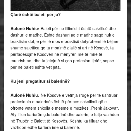
Çfarë është baleti për ju?
Aulonë Nuhiu:
Baleti për ne fillimisht është sakrificë dhe
dashuri e madhe. Është dashuri aq e madhe saqë nuk e
braktisim dot, e për të mos e braktisë detyrohemi të bëjme
shume sakrifica qe ta mbajmë gjallë si art në Kosovë, ta
përfaqësojmë Kosovën në mënyrën më të mirë të
mundshme, dhe ta jetojmë si çdo profesion tjetër, sepse
për ne baleti është vet jeta.
Ku jeni pregatitur si balerinë?
Aulonë Nuhiu:
Në Kosovë e vetmja rrugë për të ushtruar
profesionin e balerinës është përmes shkollimit që e
ofronte vetem shkolla e mesme e muzikës „Prenk Jakova“.
Aty fillon karierën çdo balerinë dhe balerin, e tutje vazhdon
në Trupën e Baletit të Kosovës. Kështu ka filluar dhe
vazhdon edhe kariera ime si balerinë.