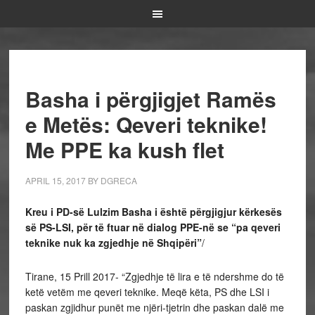
Basha i përgjigjet Ramës
e Metës: Qeveri teknike!
Me PPE ka kush flet
APRIL 15, 2017
BY
DGRECA
Kreu i PD-së Lulzim Basha i është përgjigjur kërkesës
së PS-LSI, për të ftuar në dialog PPE-në se “pa qeveri
teknike nuk ka zgjedhje në Shqipëri”
/
Tirane, 15 Prill 2017- “Zgjedhje të lira e të ndershme do të
ketë vetëm me qeveri teknike. Meqë këta, PS dhe LSI i
paskan zgjidhur punët me njëri-tjetrin dhe paskan dalë me