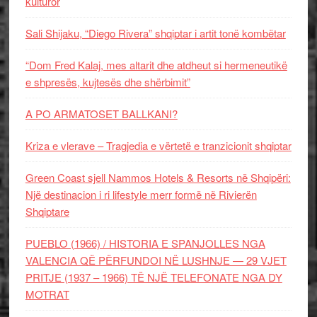
kulturor
Sali Shijaku, “Diego Rivera” shqiptar i artit tonë kombëtar
“Dom Fred Kalaj, mes altarit dhe atdheut si hermeneutikë
e shpresës, kujtesës dhe shërbimit”
A PO ARMATOSET BALLKANI?
Kriza e vlerave – Tragjedia e vërtetë e tranzicionit shqiptar
Green Coast sjell Nammos Hotels & Resorts në Shqipëri:
Një destinacion i ri lifestyle merr formë në Rivierën
Shqiptare
PUEBLO (1966) / HISTORIA E SPANJOLLES NGA
VALENCIA QË PËRFUNDOI NË LUSHNJE — 29 VJET
PRITJE (1937 – 1966) TË NJË TELEFONATE NGA DY
MOTRAT