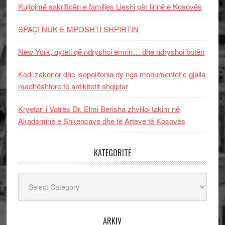
Kujtojmë sakrificën e familjes Lleshi për lirinë e Kosovës
SPAÇI NUK E MPOSHTI SHPIRTIN
New York, qyteti që ndryshoi emrin… dhe ndryshoi botën
Kodi zakonor dhe isopolifonia dy nga monumentet e gjalla
madhështore të antikitetit shqiptar
Kryetari i Vatrës Dr. Elmi Berisha zhvilloi takim në
Akademinë e Shkencave dhe të Arteve të Kosovës
KATEGORITË
Kategoritë
ARKIV