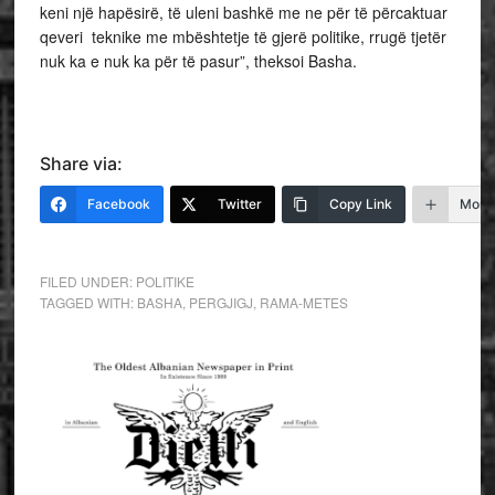
keni një hapësirë, të uleni bashkë me ne për të përcaktuar
qeveri teknike me mbështetje të gjerë politike, rrugë tjetër
nuk ka e nuk ka për të pasur”, theksoi Basha.
Share via:
Facebook
Twitter
Copy Link
More
FILED UNDER:
POLITIKE
TAGGED WITH:
BASHA
,
PERGJIGJ
,
RAMA-METES