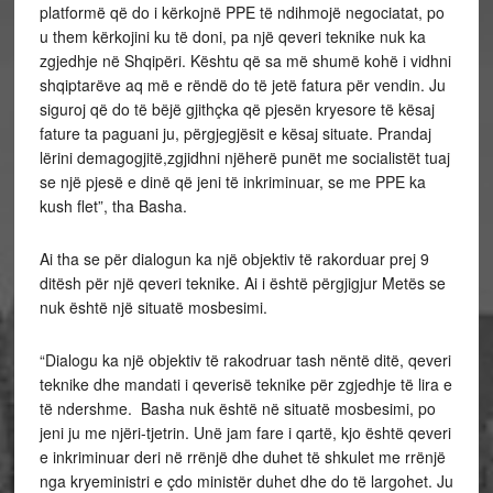
platformë që do i kërkojnë PPE të ndihmojë negociatat, po
u them kërkojini ku të doni, pa një qeveri teknike nuk ka
zgjedhje në Shqipëri. Kështu që sa më shumë kohë i vidhni
shqiptarëve aq më e rëndë do të jetë fatura për vendin. Ju
siguroj që do të bëjë gjithçka që pjesën kryesore të kësaj
fature ta paguani ju, përgjegjësit e kësaj situate. Prandaj
lërini demagogjitë,zgjidhni njëherë punët me socialistët tuaj
se një pjesë e dinë që jeni të inkriminuar, se me PPE ka
kush flet”, tha Basha.
Ai tha se për dialogun ka një objektiv të rakorduar prej 9
ditësh për një qeveri teknike. Ai i është përgjigjur Metës se
nuk është një situatë mosbesimi.
“Dialogu ka një objektiv të rakodruar tash nëntë ditë, qeveri
teknike dhe mandati i qeverisë teknike për zgjedhje të lira e
të ndershme. Basha nuk është në situatë mosbesimi, po
jeni ju me njëri-tjetrin. Unë jam fare i qartë, kjo është qeveri
e inkriminuar deri në rrënjë dhe duhet të shkulet me rrënjë
nga kryeministri e çdo ministër duhet dhe do të largohet. Ju