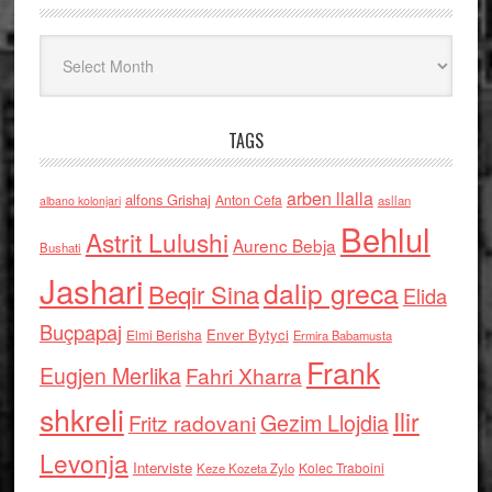
Arkiv
TAGS
arben llalla
alfons Grishaj
Anton Cefa
asllan
albano kolonjari
Behlul
Astrit Lulushi
Aurenc Bebja
Bushati
Jashari
dalip greca
Beqir Sina
Elida
Buçpapaj
Enver Bytyci
Elmi Berisha
Ermira Babamusta
Frank
Eugjen Merlika
Fahri Xharra
shkreli
Ilir
Gezim Llojdia
Fritz radovani
Levonja
Interviste
Kolec Traboini
Keze Kozeta Zylo