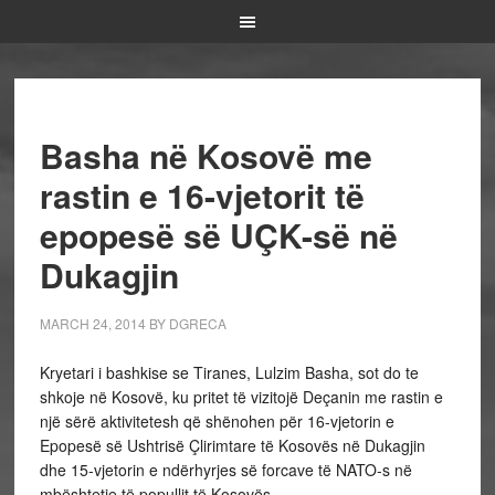
Basha në Kosovë me
rastin e 16-vjetorit të
epopesë së UÇK-së në
Dukagjin
MARCH 24, 2014
BY
DGRECA
Kryetari i bashkise se Tiranes, Lulzim Basha, sot do te
shkoje në Kosovë, ku pritet të vizitojë Deçanin me rastin e
një sërë aktivitetesh që shënohen për 16-vjetorin e
Epopesë së Ushtrisë Çlirimtare të Kosovës në Dukagjin
dhe 15-vjetorin e ndërhyrjes së forcave të NATO-s në
mbështetje të popullit të Kosovës.