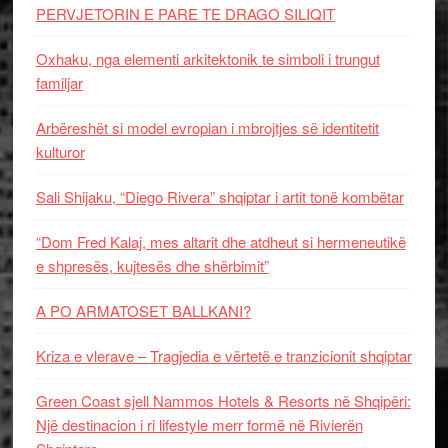
PERVJETORIN E PARE TE DRAGO SILIQIT
Oxhaku, nga elementi arkitektonik te simboli i trungut
familjar
Arbëreshët si model evropian i mbrojtjes së identitetit
kulturor
Sali Shijaku, “Diego Rivera” shqiptar i artit tonë kombëtar
“Dom Fred Kalaj, mes altarit dhe atdheut si hermeneutikë
e shpresës, kujtesës dhe shërbimit”
A PO ARMATOSET BALLKANI?
Kriza e vlerave – Tragjedia e vërtetë e tranzicionit shqiptar
Green Coast sjell Nammos Hotels & Resorts në Shqipëri:
Një destinacion i ri lifestyle merr formë në Rivierën