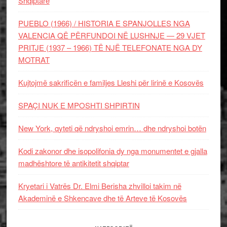
Shqiptare
PUEBLO (1966) / HISTORIA E SPANJOLLES NGA
VALENCIA QË PËRFUNDOI NË LUSHNJE — 29 VJET
PRITJE (1937 – 1966) TË NJË TELEFONATE NGA DY
MOTRAT
Kujtojmë sakrificën e familjes Lleshi për lirinë e Kosovës
SPAÇI NUK E MPOSHTI SHPIRTIN
New York, qyteti që ndryshoi emrin… dhe ndryshoi botën
Kodi zakonor dhe isopolifonia dy nga monumentet e gjalla
madhështore të antikitetit shqiptar
Kryetari i Vatrës Dr. Elmi Berisha zhvilloi takim në
Akademinë e Shkencave dhe të Arteve të Kosovës