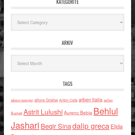
KATEGORITË
Kategoritë
ARKIV
Arkiv
TAGS
arben llalla
alfons Grishaj
Anton Cefa
asllan
albano kolonjari
Behlul
Astrit Lulushi
Aurenc Bebja
Bushati
Jashari
dalip greca
Beqir Sina
Elida