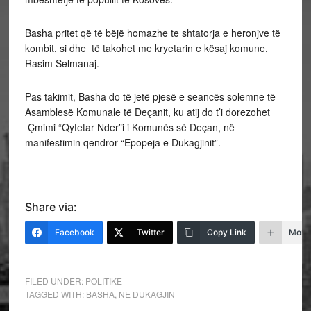
Basha pritet që të bëjë homazhe te shtatorja e heronjve të
kombit, si dhe të takohet me kryetarin e kësaj komune,
Rasim Selmanaj.
Pas takimit, Basha do të jetë pjesë e seancës solemne të
Asamblesë Komunale të Deçanit, ku atij do t’i dorezohet
Çmimi “Qytetar Nder”i i Komunës së Deçan, në
manifestimin qendror “Epopeja e Dukagjinit”.
Share via:
Facebook
Twitter
Copy Link
More
FILED UNDER:
POLITIKE
TAGGED WITH:
BASHA
,
NE DUKAGJIN