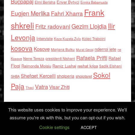
Buçpapaj
Enver Bytyci
Elmi Berisha
Ermira Babamusta
Frank
Eugjen Merlika
Fahri Xharra
shkreli
Ilir
Gezim Llojdia
Fritz radovani
Levonja
Interviste
Kolec Traboini
Keze Kozeta Zylo
kosova
Kosove
nderroi jete
Marjana Bulku
ne
Murat Gecaj
Rafaela Prifti
Rafael
Nene Tereza
Kosove
presidenti Nishani
Floqi
Raimonda Moisiu
Ramiz Lushaj
reshat kripa
Sadik Elshani
Sokol
Shefqet Kercelli
shqiperia
shqiptaret
SHBA
Paja
Vatra
Visar Zhiti
Thaci
This website uses cookies to improve your experience. We'll
assume you're ok with this, but you can opt-out if you wish.
Cookie settings
Log in
ACCEPT