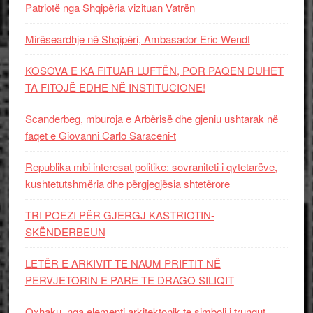
Patriotë nga Shqipëria vizituan Vatrën
Mirëseardhje në Shqipëri, Ambasador Eric Wendt
KOSOVA E KA FITUAR LUFTËN, POR PAQEN DUHET
TA FITOJË EDHE NË INSTITUCIONE!
Scanderbeg, mburoja e Arbërisë dhe gjeniu ushtarak në
faqet e Giovanni Carlo Saraceni-t
Republika mbi interesat politike: sovraniteti i qytetarëve,
kushtetutshmëria dhe përgjegjësia shtetërore
TRI POEZI PËR GJERGJ KASTRIOTIN-
SKËNDERBEUN
LETËR E ARKIVIT TE NAUM PRIFTIT NË
PERVJETORIN E PARE TE DRAGO SILIQIT
Oxhaku, nga elementi arkitektonik te simboli i trungut