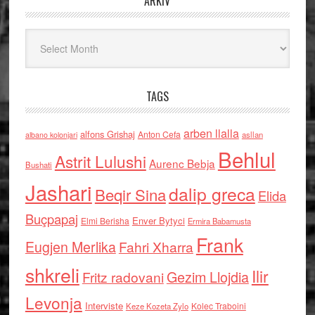
ARKIV
Arkiv
TAGS
arben llalla
alfons Grishaj
Anton Cefa
asllan
albano kolonjari
Behlul
Astrit Lulushi
Aurenc Bebja
Bushati
Jashari
dalip greca
Beqir Sina
Elida
Buçpapaj
Enver Bytyci
Elmi Berisha
Ermira Babamusta
Frank
Eugjen Merlika
Fahri Xharra
shkreli
Ilir
Gezim Llojdia
Fritz radovani
Levonja
Interviste
Kolec Traboini
Keze Kozeta Zylo