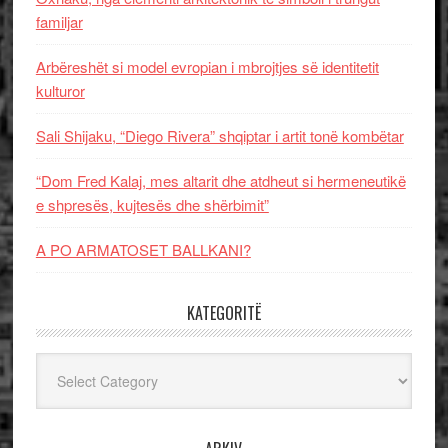
familjar
Arbëreshët si model evropian i mbrojtjes së identitetit
kulturor
Sali Shijaku, “Diego Rivera” shqiptar i artit tonë kombëtar
“Dom Fred Kalaj, mes altarit dhe atdheut si hermeneutikë
e shpresës, kujtesës dhe shërbimit”
A PO ARMATOSET BALLKANI?
KATEGORITË
Kategoritë