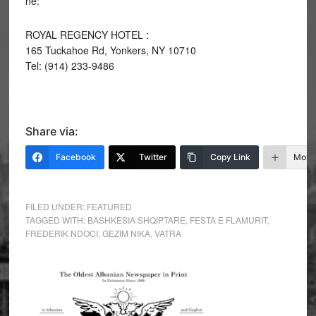
në:
ROYAL REGENCY HOTEL :
165 Tuckahoe Rd, Yonkers, NY 10710
Tel: (914) 233-9486
Share via:
Facebook
Twitter
Copy Link
More
FILED UNDER:
FEATURED
TAGGED WITH:
BASHKESIA SHQIPTARE
,
FESTA E FLAMURIT
,
FREDERIK NDOCI
,
GEZIM NIKA
,
VATRA