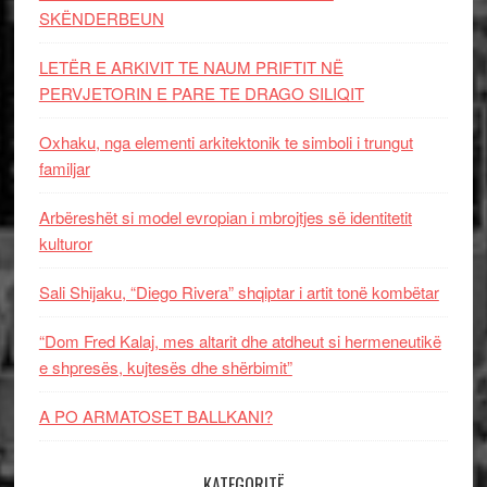
SKËNDERBEUN
LETËR E ARKIVIT TE NAUM PRIFTIT NË
PERVJETORIN E PARE TE DRAGO SILIQIT
Oxhaku, nga elementi arkitektonik te simboli i trungut
familjar
Arbëreshët si model evropian i mbrojtjes së identitetit
kulturor
Sali Shijaku, “Diego Rivera” shqiptar i artit tonë kombëtar
“Dom Fred Kalaj, mes altarit dhe atdheut si hermeneutikë
e shpresës, kujtesës dhe shërbimit”
A PO ARMATOSET BALLKANI?
KATEGORITË