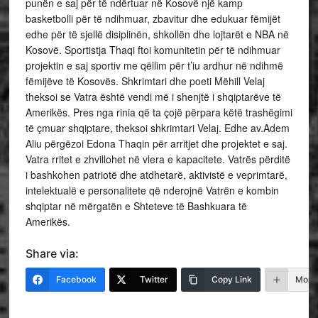
punën e saj për të ndërtuar në Kosovë një kamp
basketbolli për të ndihmuar, zbavitur dhe edukuar fëmijët
edhe për të sjellë disiplinën, shkollën dhe lojtarët e NBA në
Kosovë. Sportistja Thaqi ftoi komunitetin për të ndihmuar
projektin e saj sportiv me qëllim për t’iu ardhur në ndihmë
fëmijëve të Kosovës. Shkrimtari dhe poeti Mëhill Velaj
theksoi se Vatra është vendi më i shenjtë i shqiptarëve të
Amerikës. Pres nga rinia që ta çojë përpara këtë trashëgimi
të çmuar shqiptare, theksoi shkrimtari Velaj. Edhe av.Adem
Aliu përgëzoi Edona Thaqin për arritjet dhe projektet e saj.
Vatra rritet e zhvillohet në vlera e kapacitete. Vatrës përditë
i bashkohen patriotë dhe atdhetarë, aktivistë e veprimtarë,
intelektualë e personalitete që nderojnë Vatrën e kombin
shqiptar në mërgatën e Shteteve të Bashkuara të
Amerikës.
Share via:
Facebook
Twitter
Copy Link
More