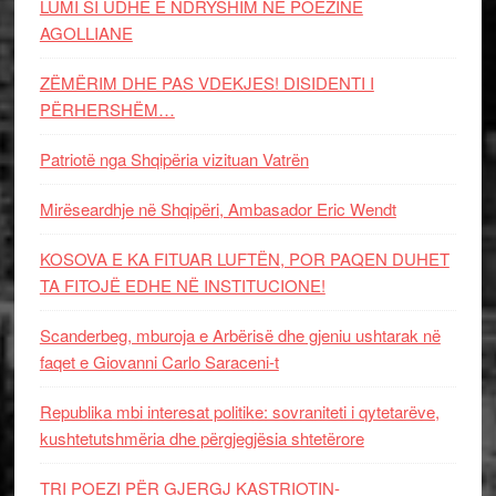
LUMI SI UDHË E NDRYSHIM NË POEZINË
AGOLLIANE
ZËMËRIM DHE PAS VDEKJES! DISIDENTI I
PËRHERSHËM…
Patriotë nga Shqipëria vizituan Vatrën
Mirëseardhje në Shqipëri, Ambasador Eric Wendt
KOSOVA E KA FITUAR LUFTËN, POR PAQEN DUHET
TA FITOJË EDHE NË INSTITUCIONE!
Scanderbeg, mburoja e Arbërisë dhe gjeniu ushtarak në
faqet e Giovanni Carlo Saraceni-t
Republika mbi interesat politike: sovraniteti i qytetarëve,
kushtetutshmëria dhe përgjegjësia shtetërore
TRI POEZI PËR GJERGJ KASTRIOTIN-