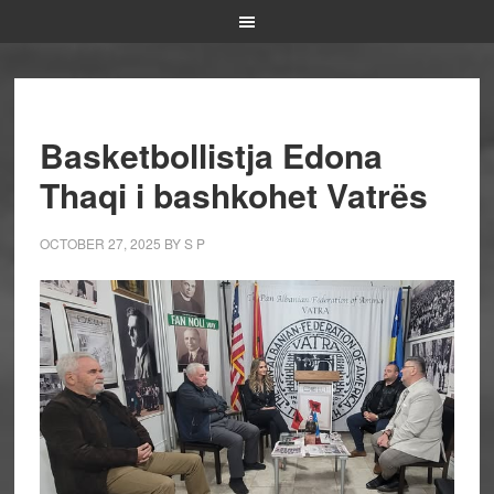
Basketbollistja Edona
Thaqi i bashkohet Vatrës
OCTOBER 27, 2025
BY
S P