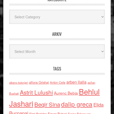
Kategoritë
ARKIV
Arkiv
TAGS
arben llalla
alfons Grishaj
Anton Cefa
asllan
albano kolonjari
Behlul
Astrit Lulushi
Aurenc Bebja
Bushati
Jashari
dalip greca
Beqir Sina
Elida
Buçpapaj
Enver Bytyci
Elmi Berisha
Ermira Babamusta