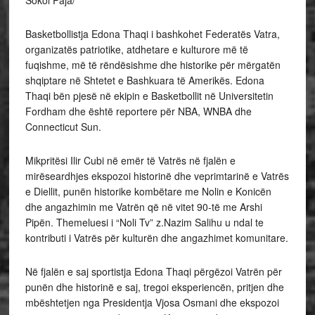
Sokol Paja/
Basketbollistja Edona Thaqi i bashkohet Federatës Vatra,
organizatës patriotike, atdhetare e kulturore më të
fuqishme, më të rëndësishme dhe historike për mërgatën
shqiptare në Shtetet e Bashkuara të Amerikës. Edona
Thaqi bën pjesë në ekipin e Basketbollit në Universitetin
Fordham dhe është reportere për NBA, WNBA dhe
Connecticut Sun.
Mikpritësi Ilir Cubi në emër të Vatrës në fjalën e
mirëseardhjes ekspozoi historinë dhe veprimtarinë e Vatrës
e Diellit, punën historike kombëtare me Nolin e Konicën
dhe angazhimin me Vatrën që në vitet 90-të me Arshi
Pipën. Themeluesi i “Noli Tv” z.Nazim Salihu u ndal te
kontributi i Vatrës për kulturën dhe angazhimet komunitare.
Në fjalën e saj sportistja Edona Thaqi përgëzoi Vatrën për
punën dhe historinë e saj, tregoi eksperiencën, pritjen dhe
mbështetjen nga Presidentja Vjosa Osmani dhe ekspozoi