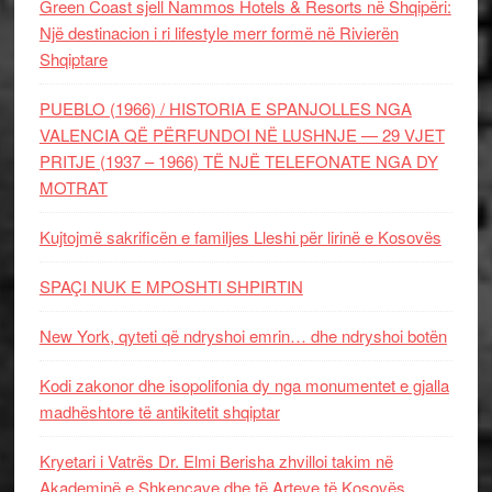
Green Coast sjell Nammos Hotels & Resorts në Shqipëri:
Një destinacion i ri lifestyle merr formë në Rivierën
Shqiptare
PUEBLO (1966) / HISTORIA E SPANJOLLES NGA
VALENCIA QË PËRFUNDOI NË LUSHNJE — 29 VJET
PRITJE (1937 – 1966) TË NJË TELEFONATE NGA DY
MOTRAT
Kujtojmë sakrificën e familjes Lleshi për lirinë e Kosovës
SPAÇI NUK E MPOSHTI SHPIRTIN
New York, qyteti që ndryshoi emrin… dhe ndryshoi botën
Kodi zakonor dhe isopolifonia dy nga monumentet e gjalla
madhështore të antikitetit shqiptar
Kryetari i Vatrës Dr. Elmi Berisha zhvilloi takim në
Akademinë e Shkencave dhe të Arteve të Kosovës