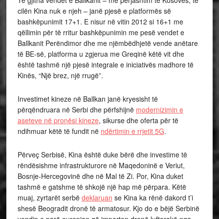
Të gjitha vendet e Ballkanit – me përjashtim të Kosovës, të
cilën Kina nuk e njeh – janë pjesë e platformës së
bashkëpunimit 17+1. E nisur në vitin 2012 si 16+1 me
qëllimin për të rritur bashkëpunimin me pesë vendet e
Ballkanit Perëndimor dhe me njëmbëdhjetë vende anëtare
të BE-së, platforma u zgjerua me Greqinë këtë vit dhe
është tashmë një pjesë integrale e iniciativës madhore të
Kinës, “Një brez, një rrugë”.
Investimet kineze në Ballkan janë kryesisht të
përqëndruara në Serbi dhe përfshijnë
modernizimin e
aseteve në pronësi kineze
, sikurse dhe oferta për të
ndihmuar këtë të fundit në
ndërtimin e rrjetit 5G
.
Përveç Serbisë, Kina është duke bërë dhe investime të
rëndësishme infrastrukturore në Maqedoninë e Veriut,
Bosnje-Hercegovinë dhe në Mal të Zi. Por, Kina duket
tashmë e gatshme të shkojë një hap më përpara. Këtë
muaj, zyrtarët serbë
deklaruan
se Kina ka rënë dakord t’i
shesë Beogradit dronë të armatosur. Kjo do e bëjë Serbinë