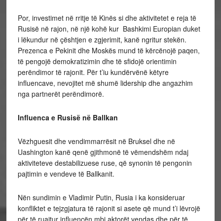
Por, investimet në rritje të Kinës si dhe aktivitetet e reja të
Rusisë në rajon, në një kohë kur Bashkimi Europian duket
i lëkundur në çështjen e zgjerimit, kanë ngritur stekën.
Prezenca e Pekinit dhe Moskës mund të kërcënojë paqen,
të pengojë demokratizimin dhe të sfidojë orientimin
perëndimor të rajonit. Për t’iu kundërvënë këtyre
influencave, nevojitet më shumë lidership dhe angazhim
nga partnerët perëndimorë.
Influenca e Rusisë në Ballkan
Vëzhguesit dhe vendimmarrësit në Bruksel dhe në
Uashington kanë qenë gjithmonë të vëmendshëm ndaj
aktiviteteve destabilizuese ruse, që synonin të pengonin
pajtimin e vendeve të Ballkanit.
Nën sundimin e Vladimir Putin, Rusia i ka konsideruar
konfliktet e tejzgjatura të rajonit si asete që mund t’i lëvrojë
për të ruajtur influencën mbi aktorët vendas dhe për të