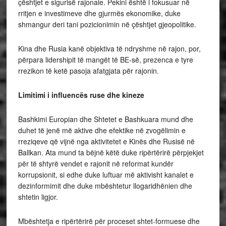
çështjet e sigurisë rajonale. Pekini është i fokusuar në
rritjen e investimeve dhe gjurmës ekonomike, duke
shmangur deri tani pozicionimin në çështjet gjeopolitike.
Kina dhe Rusia kanë objektiva të ndryshme në rajon, por,
përpara lidershipit të mangët të BE-së, prezenca e tyre
rrezikon të ketë pasoja afatgjata për rajonin.
Limitimi i influencës ruse dhe kineze
Bashkimi Europian dhe Shtetet e Bashkuara mund dhe
duhet të jenë më aktive dhe efektike në zvogëlimin e
rreziqeve që vijnë nga aktivitetet e Kinës dhe Rusisë në
Ballkan. Ata mund ta bëjnë këtë duke ripërtërirë përpjekjet
për të shtyrë vendet e rajonit në reformat kundër
korrupsionit, si edhe duke luftuar më aktivisht kanalet e
dezinformimit dhe duke mbështetur llogaridhënien dhe
shtetin ligjor.
Mbështetja e ripërtërirë për proceset shtet-formuese dhe