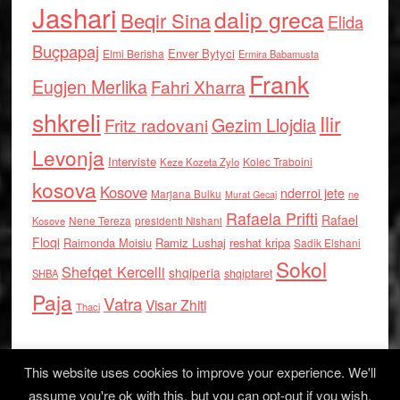
Jashari
dalip greca
Beqir Sina
Elida
Buçpapaj
Enver Bytyci
Elmi Berisha
Ermira Babamusta
Frank
Eugjen Merlika
Fahri Xharra
shkreli
Ilir
Gezim Llojdia
Fritz radovani
Levonja
Interviste
Kolec Traboini
Keze Kozeta Zylo
kosova
Kosove
nderroi jete
Marjana Bulku
ne
Murat Gecaj
Rafaela Prifti
Rafael
Nene Tereza
Kosove
presidenti Nishani
Floqi
Raimonda Moisiu
Ramiz Lushaj
reshat kripa
Sadik Elshani
Sokol
Shefqet Kercelli
shqiperia
shqiptaret
SHBA
Paja
Vatra
Visar Zhiti
Thaci
This website uses cookies to improve your experience. We'll
assume you're ok with this, but you can opt-out if you wish.