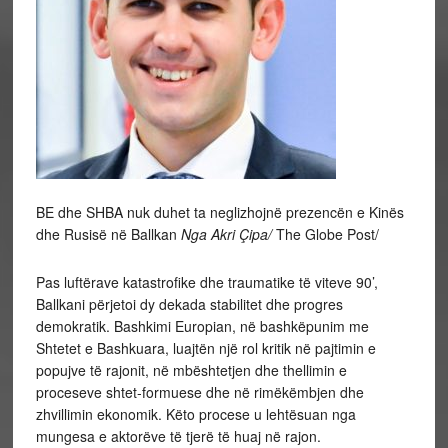
BE dhe SHBA nuk duhet ta neglizhojnë prezencën e Kinës
dhe Rusisë në Ballkan
Nga Akri Çipa/
The Globe Post/
Pas luftërave katastrofike dhe traumatike të viteve 90’,
Ballkani përjetoi dy dekada stabilitet dhe progres
demokratik. Bashkimi Europian, në bashkëpunim me
Shtetet e Bashkuara, luajtën një rol kritik në pajtimin e
popujve të rajonit, në mbështetjen dhe thellimin e
proceseve shtet-formuese dhe në rimëkëmbjen dhe
zhvillimin ekonomik. Këto procese u lehtësuan nga
mungesa e aktorëve të tjerë të huaj në rajon.