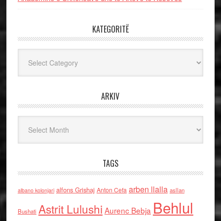
KATEGORITË
Kategoritë
ARKIV
Arkiv
TAGS
arben llalla
alfons Grishaj
Anton Cefa
asllan
albano kolonjari
Behlul
Astrit Lulushi
Aurenc Bebja
Bushati