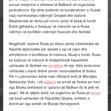
vonuar integrimin e shteteve të Ballkanit në organizatat
perëndimore. Kjo ishte evidente në kundërvënien e Rusisë
ndaj marrëveshjes ndërmjet Greqisë dhe tashmë
Maqedonisë së Veriut për emrin zyrtar të kësaj të fundit.
Është gjithashtu e theksuar në mënyrën se si Rusia
ndërhyn në konfliktin ndërmjet Kosovës dhe Serbisë.
Megjithatë, tashmë Rusia po shkon përtej mbështetjes së
thjeshtë diplomatike për aleatët e saj në rajon dhe
shfrytëzimin e konflikteve të mbetura. Muajt e fundit, Rusia
ka fuqizuar në mënyrë të drejtpërdrejtë kapacitetet
ushtarake të Serbisë me
armatime
të reja. Këto prokurime
ushtarake u kanë dhënë zemër nacionalistëve të thekur.
Për t’u përmendur është rasti i Ministrit serb të Mbrojtjes
Aleksandar Vulin, i cili
deklaroi
se armët që Serbia po merr
nga Moska shërbejnë si “garanci që Ballkani do të jetë në
paqe”. Në të njëjtën kohë, ka sugjerime se Rusia po
synon
një bazë ushtarake në Republika Srpska, entitetin e
dominuar nga serbët në Bosnje-Hercegovinë.