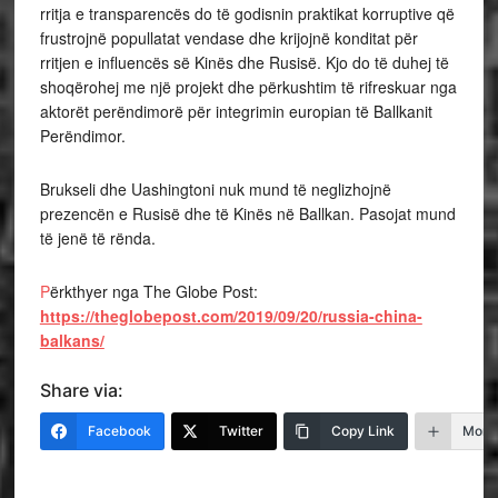
rritja e transparencës do të godisnin praktikat korruptive që
frustrojnë popullatat vendase dhe krijojnë konditat për
rritjen e influencës së Kinës dhe Rusisë. Kjo do të duhej të
shoqërohej me një projekt dhe përkushtim të rifreskuar nga
aktorët perëndimorë për integrimin europian të Ballkanit
Perëndimor.
Brukseli dhe Uashingtoni nuk mund të neglizhojnë
prezencën e Rusisë dhe të Kinës në Ballkan. Pasojat mund
të jenë të rënda.
P
ërkthyer nga The Globe Post:
https://theglobepost.com/2019/09/20/russia-china-
balkans/
Share via:
Facebook
Twitter
Copy Link
More