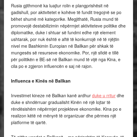
Rusia gjithmonë ka luajtur rolin e plangprishësit në
gadishull, por aktivitetet e kohëve të fundit tregojnë se po
bëhet shumë më kategorike. Megjithatë, Rusia mund të
promovojë destabilizimin nëpërmjet aktiviteteve politike dhe
diplomatike, duke i shtuar së fundmi edhe një element
ushtarak, por nuk është e aftë të konkurrojë në të njëjtin
nivel me Bashkimin Europian në Ballkan për shkak të
mungesës së resurseve ekonomike. Por, një sfidë e tillë
për politikën e BE-së në Ballkan mund të vijë nga Kina, e
cila po e zgjeron influencën e saj në rajon.
Influenca e Kinës në Ballkan
Investimet kineze në Ballkan kanë ardhur
duke u rritur
dhe
duke e shndërruar gradualisht Kinën në një lojtar të
rëndësishëm nëpërmjet projekteve ekonomike. Kina po e
realizon këtë në mënyrë të organizuar dhe përmes një
platforme të qartë.