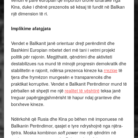
vendin e parë europian që importon dronë luftarakë nga
Kina, duke i dhënë prezencës së kësaj të fundit në Ballkan
një dimension të ri.
Implikime afatgjata
Vendet e Ballkanit janë orientuar drejt perëndimit dhe
Bashkimi Europian mbetet deri më tani i vetmi projekt
politik për rajonin. Megjithatë, qëndrimi dhe aktiviteti
destabilizues rus mund të minojë progresin demokratik dhe
stabilitetin e rajonit, ndërsa prezenca kineze ka
rreziqe
të
tjera dhe frymëzon mungesën e transparencës dhe
praktikat korruptive. Vendet e Ballkanit Perëndimor mund të
përballen së shpejti me një
realitet të vështirë
teksa janë
treguar papërgjegjshmërisht të hapur ndaj granteve dhe
borxheve kineze.
Ndërkohë që Rusia dhe Kina po bëhen më imponuese në
Ballkanin Perëndimor, qasjet e tyre ndryshojnë nga njëra-
tjetra. Moska kombinon
soft power
me një qëndrim në