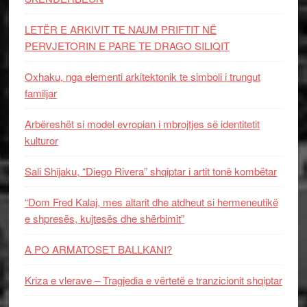
LETËR E ARKIVIT TE NAUM PRIFTIT NË
PERVJETORIN E PARE TE DRAGO SILIQIT
Oxhaku, nga elementi arkitektonik te simboli i trungut
familjar
Arbëreshët si model evropian i mbrojtjes së identitetit
kulturor
Sali Shijaku, “Diego Rivera” shqiptar i artit tonë kombëtar
“Dom Fred Kalaj, mes altarit dhe atdheut si hermeneutikë
e shpresës, kujtesës dhe shërbimit”
A PO ARMATOSET BALLKANI?
Kriza e vlerave – Tragjedia e vërtetë e tranzicionit shqiptar