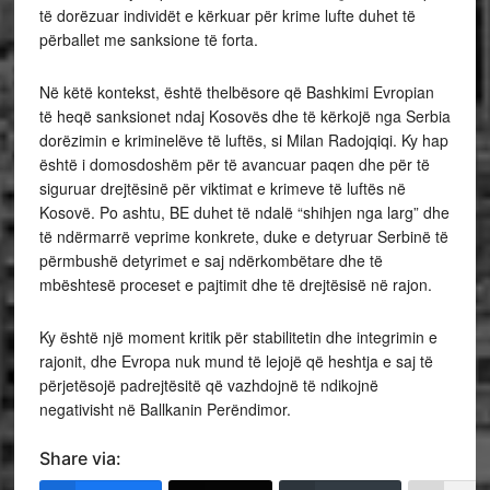
të dorëzuar individët e kërkuar për krime lufte duhet të
përballet me sanksione të forta.
Në këtë kontekst, është thelbësore që Bashkimi Evropian
të heqë sanksionet ndaj Kosovës dhe të kërkojë nga Serbia
dorëzimin e kriminelëve të luftës, si Milan Radojqiqi. Ky hap
është i domosdoshëm për të avancuar paqen dhe për të
siguruar drejtësinë për viktimat e krimeve të luftës në
Kosovë. Po ashtu, BE duhet të ndalë “shihjen nga larg” dhe
të ndërmarrë veprime konkrete, duke e detyruar Serbinë të
përmbushë detyrimet e saj ndërkombëtare dhe të
mbështesë proceset e pajtimit dhe të drejtësisë në rajon.
Ky është një moment kritik për stabilitetin dhe integrimin e
rajonit, dhe Evropa nuk mund të lejojë që heshtja e saj të
përjetësojë padrejtësitë që vazhdojnë të ndikojnë
negativisht në Ballkanin Perëndimor.
Share via: