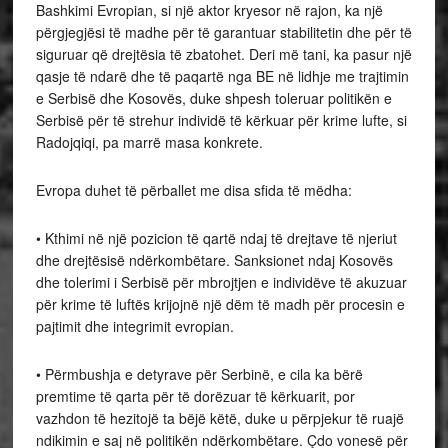
Bashkimi Evropian, si një aktor kryesor në rajon, ka një
përgjegjësi të madhe për të garantuar stabilitetin dhe për të
siguruar që drejtësia të zbatohet. Deri më tani, ka pasur një
qasje të ndarë dhe të paqartë nga BE në lidhje me trajtimin
e Serbisë dhe Kosovës, duke shpesh toleruar politikën e
Serbisë për të strehur individë të kërkuar për krime lufte, si
Radojqiqi, pa marrë masa konkrete.
Evropa duhet të përballet me disa sfida të mëdha:
• Kthimi në një pozicion të qartë ndaj të drejtave të njeriut
dhe drejtësisë ndërkombëtare. Sanksionet ndaj Kosovës
dhe tolerimi i Serbisë për mbrojtjen e individëve të akuzuar
për krime të luftës krijojnë një dëm të madh për procesin e
pajtimit dhe integrimit evropian.
• Përmbushja e detyrave për Serbinë, e cila ka bërë
premtime të qarta për të dorëzuar të kërkuarit, por
vazhdon të hezitojë ta bëjë këtë, duke u përpjekur të ruajë
ndikimin e saj në politikën ndërkombëtare. Çdo vonesë për