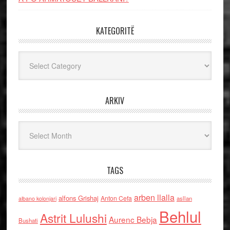
KATEGORITË
Kategoritë
ARKIV
Arkiv
TAGS
arben llalla
alfons Grishaj
Anton Cefa
asllan
albano kolonjari
Behlul
Astrit Lulushi
Aurenc Bebja
Bushati