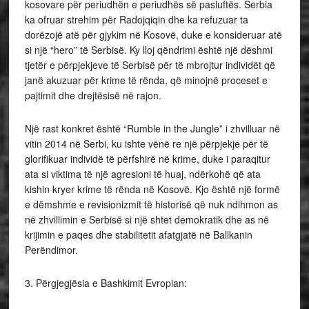
kosovare për periudhën e periudhës së pasluftës. Serbia
ka ofruar strehim për Radojqiqin dhe ka refuzuar ta
dorëzojë atë për gjykim në Kosovë, duke e konsideruar atë
si një “hero” të Serbisë. Ky lloj qëndrimi është një dëshmi
tjetër e përpjekjeve të Serbisë për të mbrojtur individët që
janë akuzuar për krime të rënda, që minojnë proceset e
pajtimit dhe drejtësisë në rajon.
Një rast konkret është “Rumble in the Jungle” i zhvilluar në
vitin 2014 në Serbi, ku ishte vënë re një përpjekje për të
glorifikuar individë të përfshirë në krime, duke i paraqitur
ata si viktima të një agresioni të huaj, ndërkohë që ata
kishin kryer krime të rënda në Kosovë. Kjo është një formë
e dëmshme e revisionizmit të historisë që nuk ndihmon as
në zhvillimin e Serbisë si një shtet demokratik dhe as në
krijimin e paqes dhe stabilitetit afatgjatë në Ballkanin
Perëndimor.
3. Përgjegjësia e Bashkimit Evropian: