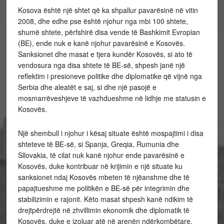
Kosova është një shtet që ka shpallur pavarësinë në vitin
2008, dhe edhe pse është njohur nga mbi 100 shtete,
shumë shtete, përfshirë disa vende të Bashkimit Evropian
(BE), ende nuk e kanë njohur pavarësinë e Kosovës.
Sanksionet dhe masat e tjera kundër Kosovës, si ato të
vendosura nga disa shtete të BE-së, shpesh janë një
reflektim i presioneve politike dhe diplomatike që vijnë nga
Serbia dhe aleatët e saj, si dhe një pasojë e
mosmarrëveshjeve të vazhdueshme në lidhje me statusin e
Kosovës.
Një shembull i njohur i kësaj situate është mospajtimi i disa
shteteve të BE-së, si Spanja, Greqia, Rumunia dhe
Sllovakia, të cilat nuk kanë njohur ende pavarësinë e
Kosovës, duke kontribuar në krijimin e një situate ku
sanksionet ndaj Kosovës mbeten të njëanshme dhe të
papajtueshme me politikën e BE-së për integrimin dhe
stabilizimin e rajonit. Këto masat shpesh kanë ndikim të
drejtpërdrejtë në zhvillimin ekonomik dhe diplomatik të
Kosovës, duke e izoluar atë në arenën ndërkombëtare.