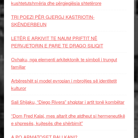
kushtetutshmëria dhe përgjegjësia shtetërore
TRI POEZI PËR GJERGJ KASTRIOTIN-
SKËNDERBEUN
LETËR E ARKIVIT TE NAUM PRIFTIT NË
PERVJETORIN E PARE TE DRAGO SILIQIT
Oxhaku, nga elementi arkitektonik te simboli i trungut
familjar
Arbëreshët si model evropian i mbrojtjes së identitetit
kulturor
Sali Shijaku, “Diego Rivera” shqiptar i artit tonë kombëtar
“Dom Fred Kalaj, mes altarit dhe atdheut si hermeneutikë
e shpresës, kujtesës dhe shërbimit”
A PO ARMATOSET BALLKANI?