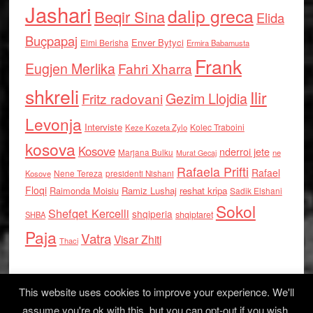
Jashari
dalip greca
Beqir Sina
Elida
Buçpapaj
Enver Bytyci
Elmi Berisha
Ermira Babamusta
Frank
Eugjen Merlika
Fahri Xharra
shkreli
Ilir
Gezim Llojdia
Fritz radovani
Levonja
Interviste
Kolec Traboini
Keze Kozeta Zylo
kosova
Kosove
nderroi jete
Marjana Bulku
ne
Murat Gecaj
Rafaela Prifti
Rafael
Nene Tereza
Kosove
presidenti Nishani
Floqi
Raimonda Moisiu
Ramiz Lushaj
reshat kripa
Sadik Elshani
Sokol
Shefqet Kercelli
shqiperia
shqiptaret
SHBA
Paja
Vatra
Visar Zhiti
Thaci
This website uses cookies to improve your experience. We'll
assume you're ok with this, but you can opt-out if you wish.