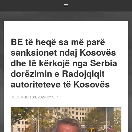
BE të heqë sa më parë
sanksionet ndaj Kosovës
dhe të kërkojë nga Serbia
dorëzimin e Radojqiqit
autoriteteve të Kosovës
DECEMBER 30, 2024
BY
S P