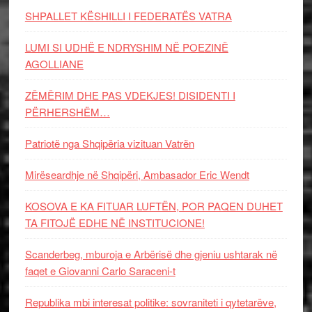
SHPALLET KËSHILLI I FEDERATËS VATRA
LUMI SI UDHË E NDRYSHIM NË POEZINË
AGOLLIANE
ZËMËRIM DHE PAS VDEKJES! DISIDENTI I
PËRHERSHËM…
Patriotë nga Shqipëria vizituan Vatrën
Mirëseardhje në Shqipëri, Ambasador Eric Wendt
KOSOVA E KA FITUAR LUFTËN, POR PAQEN DUHET
TA FITOJË EDHE NË INSTITUCIONE!
Scanderbeg, mburoja e Arbërisë dhe gjeniu ushtarak në
faqet e Giovanni Carlo Saraceni-t
Republika mbi interesat politike: sovraniteti i qytetarëve,