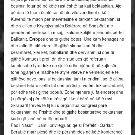
besimin fetar që në këtë rast është tarikati bektashian. Ajo
që dua të them është se në ato vite vendimet e këtij
Kuvendi të madh për mëvetësinë e tarikatit bektashian, si
dhe sjelljen e Kryegjyshatës Botërore në Shqipëri, me
qendër në metropolin e saj, i kaluan kufijtë e jehonës përtej
Ballkanit, Evropës dhe të gjithë botës. Unë kam kënaqësinë
dhe fatin të falënderoj të gjithë simpatizantët dhe
besimtarët, klerikët, baballarët dhe dervishët, si dhe të
gjithë kumtuesit prof. dr. dhe studiues që referuan
kumtesat e tyre duke na sjellë edhe njëherë në kujtesën
tonë ngjarjen e madhe të atyre viteve në vëmendjen e të
gjithëve neve, pasi si bektashian jam i mendimit se të gjitha
besimet fetare sjellin fat dhe mirësi jo vetëm tek besimtarët,
por edhe tek i gjithë populli. Edhe njëherë ju falënderoj dhe
ju përgëzoj për këtë mirësi që i keni bërë në këtë rast
Skraparit trevës të tij ku u organizua kongresi parë
bektashian në Prishtë dhe të gjithë besimtarëve bektashian
kudo që janë në botën mbarë.
Fadil Nasufi – Jam i privilegjuar, që si Prefekt i Qarkut
Berat,të marr pjesë dhe të përshëndes në këtë konferencë