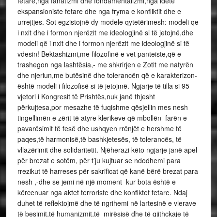
fetare,nga fanatizmi dhe fondamentalizmi,nga idetë
ekspansioniste fetare dhe nga fryma e konfliktit dhe e
urrejtjes. Sot egzistojnë dy modele qytetërimesh: modeli qe
i nxit dhe i formon njerëzit me ideologjinë si të jetojnë,dhe
modeli që i nxit dhe i formon njerëzit me ideologjinë si të
vdesin! Bektashizmi,me filozofinë e vet panteiste,që e
trashegon nga lashtësia,- me shkrirjen e Zotit me natyrën
dhe njeriun,me butësinë dhe tolerancën që e karakterizon-
është modeli i filozofisë si të jetojmë. Ngjarje të tilla si 95
vjetori i Kongresit të Prishtës,nuk janë thjesht
përkujtesa,por mesazhe të fuqishme qësjellin mes nesh
tingellimën e zërit të atyre klerikeve që mbollën farën e
pavarësimit të fesë dhe ushqyen rrënjët e hershme të
paqes,të harmonisë,të bashkjetesës, të tolerancës, të
vllazërimit dhe solidaritetit. Njëherazi këto ngjarje janë apel
për brezat e sotëm, për t’ju kujtuar se ndodhemi para
rrezikut të harreses për sakrificat që kanë bërë brezat para
nesh ,-dhe se jemi në një moment kur bota është e
kërcenuar nga aktet terroriste dhe konflktet fetare. Ndaj
duhet të reflektojmë dhe të ngrihemi në lartesinë e vlerave
të besimit,të humanizmit,të mirësisë dhe të gjithckaje të