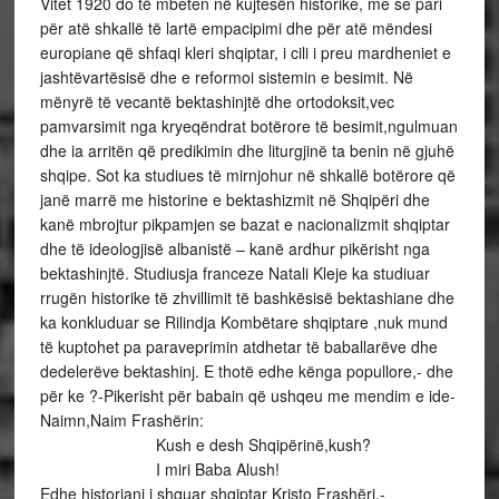
Vitet 1920 do të mbeten në kujtesën historike, me se pari
për atë shkallë të lartë empacipimi dhe për atë mëndesi
europiane që shfaqi kleri shqiptar, i cili i preu mardheniet e
jashtëvartësisë dhe e reformoi sistemin e besimit. Në
mënyrë të vecantë bektashinjtë dhe ortodoksit,vec
pamvarsimit nga kryeqëndrat botërore të besimit,ngulmuan
dhe ia arritën që predikimin dhe liturgjinë ta benin në gjuhë
shqipe. Sot ka studiues të mirnjohur në shkallë botërore që
janë marrë me historine e bektashizmit në Shqipëri dhe
kanë mbrojtur pikpamjen se bazat e nacionalizmit shqiptar
dhe të ideologjisë albanistë – kanë ardhur pikërisht nga
bektashinjtë. Studiusja franceze Natali Kleje ka studiuar
rrugën historike të zhvillimit të bashkësisë bektashiane dhe
ka konkluduar se Rilindja Kombëtare shqiptare ,nuk mund
të kuptohet pa paraveprimin atdhetar të baballarëve dhe
dedelerëve bektashinj. E thotë edhe kënga popullore,- dhe
për ke ?-Pikerisht për babain që ushqeu me mendim e ide-
Naimn,Naim Frashërin:
Kush e desh Shqipërinë,kush?
I miri Baba Alush!
Edhe historiani i shquar shqiptar Kristo Frashëri,-