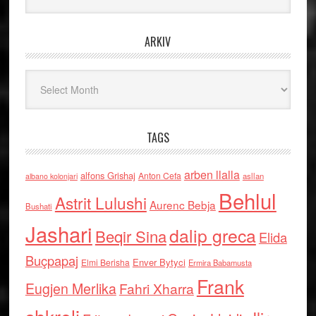
ARKIV
Arkiv
TAGS
arben llalla
alfons Grishaj
Anton Cefa
asllan
albano kolonjari
Behlul
Astrit Lulushi
Aurenc Bebja
Bushati
Jashari
dalip greca
Beqir Sina
Elida
Buçpapaj
Enver Bytyci
Elmi Berisha
Ermira Babamusta
Frank
Eugjen Merlika
Fahri Xharra