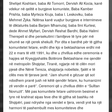
Shefqet Koshtani, baba Ali Tomorri, Dervish Ali Kocia, kanë
vdekur në qelitë e burgjeve komuniste, Baba Kamber
Prishta, baba Myrteza Kruja, baba I. Leskoviku, baba
Mehmet Zyka. Ndërsa kanë vuajtur burgjeve e internimeve
të diktaturës baba Barjam Mhamutaj, baba Ilmi Kurtesi,
dede Ahmet Myftari, Dervish Reshat Bardhi, Baba Halimi
Therepeli si dhe persekutimi i familjeve të tyre për më
shumë se një çerek shekulli. Por dita e bardhë për të gjitha
komunitetet fetare, erdhi dhe kjo e bektashianve erdhi më
22 e mars të vitit 1991, ku dhe u zhvillua edhe ceremonia e
hapjes së Kryegjyshatës Botërore Bektashiane me qendër
në metropolin Shqiptar, Tiranë, ngjarje në të cilën mori
pjesë dhe Nënë Tereza, shqiptarja nobeliste, fjalët e të
cilës mes të tjerave janë: “Jam shumë e gëzuar që sot
ndodhem pranë jush në këtë qendër fetare, ku humanizmi
zë vendin e parë”. Ceremoni që u zhvillua ditën e “Sulltan
Novruzit”. Më pas komunitete fetare ushtronin besimet e
tyre në krahinat sipas feve dhe të gjitha së bashku në
Shqipëri, pasi ndryshe nga vendet e tjera, vendi ynë ka një
harmoni të pashembullt mes komuniteteve dhe