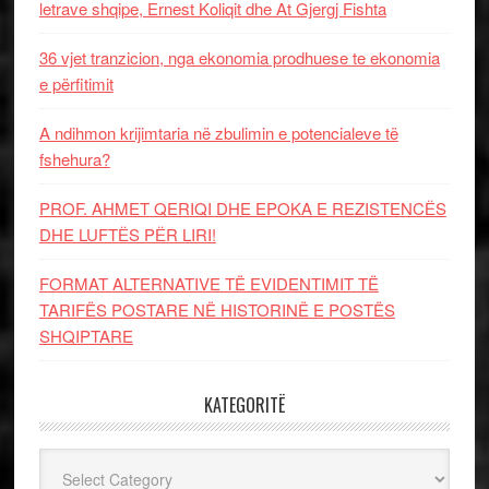
letrave shqipe, Ernest Koliqit dhe At Gjergj Fishta
36 vjet tranzicion, nga ekonomia prodhuese te ekonomia
e përfitimit
A ndihmon krijimtaria në zbulimin e potencialeve të
fshehura?
PROF. AHMET QERIQI DHE EPOKA E REZISTENCЁS
DHE LUFTЁS PЁR LIRI!
FORMAT ALTERNATIVE TË EVIDENTIMIT TË
TARIFËS POSTARE NË HISTORINË E POSTËS
SHQIPTARE
KATEGORITË
Kategoritë