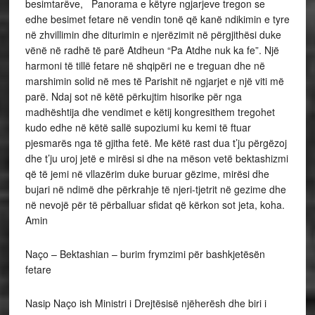
besimtarëve, Panorama e këtyre ngjarjeve tregon se
edhe besimet fetare në vendin tonë që kanë ndikimin e tyre
në zhvillimin dhe diturimin e njerëzimit në përgjithësi duke
vënë në radhë të parë Atdheun “Pa Atdhe nuk ka fe”. Një
harmoni të tillë fetare në shqipëri ne e treguan dhe në
marshimin solid në mes të Parishit në ngjarjet e një viti më
parë. Ndaj sot në këtë përkujtim hisorike për nga
madhështija dhe vendimet e këtij kongresithem tregohet
kudo edhe në këtë sallë supoziumi ku kemi të ftuar
pjesmarës nga të gjitha fetë. Me këtë rast dua t’ju përgëzoj
dhe t’ju uroj jetë e mirësi si dhe na mëson vetë bektashizmi
që të jemi në vllazërim duke buruar gëzime, mirësi dhe
bujari në ndimë dhe përkrahje të njeri-tjetrit në gezime dhe
në nevojë për të përballuar sfidat që kërkon sot jeta, koha.
Amin
Naço – Bektashian – burim frymzimi për bashkjetësën
fetare
Nasip Naço ish Ministri i Drejtësisë njëherësh dhe biri i