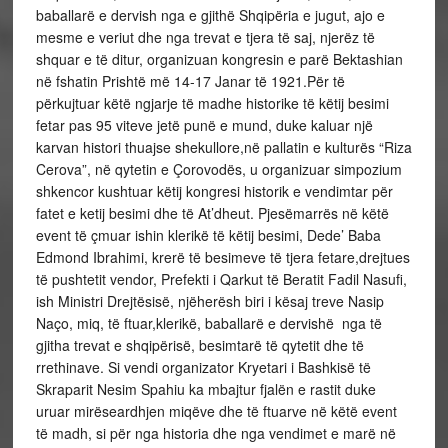
baballarë e dervish nga e gjithë Shqipëria e jugut, ajo e
mesme e veriut dhe nga trevat e tjera të saj, njerëz të
shquar e të ditur, organizuan kongresin e parë Bektashian
në fshatin Prishtë më 14-17 Janar të 1921.Për të
përkujtuar këtë ngjarje të madhe historike të këtij besimi
fetar pas 95 viteve jetë punë e mund, duke kaluar një
karvan histori thuajse shekullore,në pallatin e kulturës “Riza
Cerova”, në qytetin e Çorovodës, u organizuar simpozium
shkencor kushtuar këtij kongresi historik e vendimtar për
fatet e ketij besimi dhe të At’dheut. Pjesëmarrës në këtë
event të çmuar ishin klerikë të këtij besimi, Dede’ Baba
Edmond Ibrahimi, krerë të besimeve të tjera fetare,drejtues
të pushtetit vendor, Prefekti i Qarkut të Beratit Fadil Nasufi,
ish Ministri Drejtësisë, njëherësh biri i kësaj treve Nasip
Naço, miq, të ftuar,klerikë, baballarë e dervishë nga të
gjitha trevat e shqipërisë, besimtarë të qytetit dhe të
rrethinave. Si vendi organizator Kryetari i Bashkisë të
Skraparit Nesim Spahiu ka mbajtur fjalën e rastit duke
uruar mirëseardhjen miqëve dhe të ftuarve në këtë event
të madh, si për nga historia dhe nga vendimet e marë në