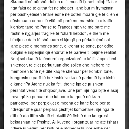
Skraparit në përshëndetjen e tij, mes të tjerash citoj: “Nisur
nga fakti që të gjitha fet në shqipëri janë burim frymzimin
për bashkjetesën fetare edhe në botën mbarë gjë të cilën e
dëshmuam edhe një vitë më parë me marshimin e katër
klerikve tanë në Parisë të Francës një vitë më parë me
rastin e njgjarjes tragjike të “charli hebdo” , e them me
bindje se data të shënuara si kjo që po përkujtojmë sot
janë pjesë e memories sonë, e krenarisë sonë, por edhe
obligim e impenjim që ëndrrat e të parëve t’i bëjmë realitet.
Ndaj sot dua të falënderoj organizatorët e këtij simpoziumi
shkencor, të cilët përkujtuan dhe sollën dhe njëherë në
memorien tonë një ditë kaq të shënuar për kombin tonë,
kongresin e parë të bektashinjve ku në parim të tyre kishin
e kanë “Pa Atdhe nuk ka fe”, thënie kjo që ju shkon
përshtat vendit të shqiponjave. Unë jam një nga bijtë e asaj
treve që ka punuar dhe luftuar e ka qenë në krah
patriotëve, për përpjekjet e mëdha që kanë bërë për të
ndrequr dhe çuar përpara çështjet kombëtare, një nga të
cilit në ato fillim vite të shekullit 20 është dhe kongresi
bektashian në Prishtë. Ai Kuvend i organizuar në atë fshat i
ndjerë jo vetëm për kulturë e atdhedashi, por edhe për