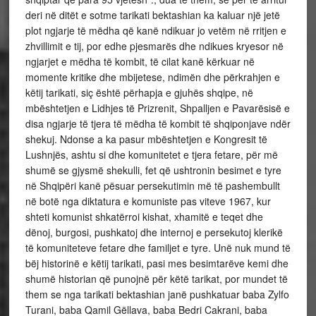
deri në ditët e sotme tarikati bektashian ka kaluar një jetë
plot ngjarje të mëdha që kanë ndikuar jo vetëm në rritjen e
zhvillimit e tij, por edhe pjesmarës dhe ndikues kryesor në
ngjarjet e mëdha të kombit, të cilat kanë kërkuar në
momente kritike dhe mbijetese, ndimën dhe përkrahjen e
këtij tarikati, siç është përhapja e gjuhës shqipe, në
mbështetjen e Lidhjes të Prizrenit, Shpalljen e Pavarësisë e
disa ngjarje të tjera të mëdha të kombit të shqiponjave ndër
shekuj. Ndonse a ka pasur mbështetjen e Kongresit të
Lushnjës, ashtu si dhe komunitetet e tjera fetare, për më
shumë se gjysmë shekulli, fet që ushtronin besimet e tyre
në Shqipëri kanë pësuar persekutimin më të pashembullt
në botë nga diktatura e komuniste pas viteve 1967, kur
shteti komunist shkatërroi kishat, xhamitë e teqet dhe
dënoj, burgosi, pushkatoj dhe internoj e persekutoj klerikë
të komuniteteve fetare dhe familjet e tyre. Unë nuk mund të
bëj historinë e këtij tarikati, pasi mes besimtarëve kemi dhe
shumë historian që punojnë për këtë tarikat, por mundet të
them se nga tarikati bektashian janë pushkatuar baba Zylfo
Turani, baba Qamil Gëllava, baba Bedri Cakrani, baba