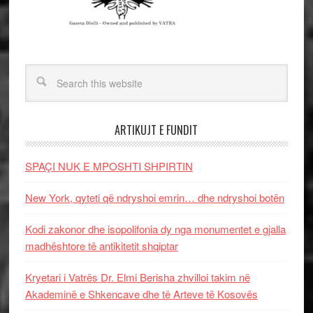
ARTIKUJT E FUNDIT
SPAÇI NUK E MPOSHTI SHPIRTIN
New York, qyteti që ndryshoi emrin… dhe ndryshoi botën
Kodi zakonor dhe isopolifonia dy nga monumentet e gjalla
madhështore të antikitetit shqiptar
Kryetari i Vatrës Dr. Elmi Berisha zhvilloi takim në
Akademinë e Shkencave dhe të Arteve të Kosovës