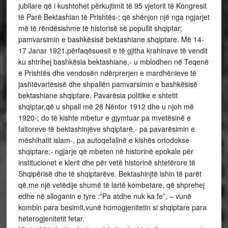
jubilare që i kushtohet përkujtimit të 95 vjetorit të Kongresit
të Parë Bektashian të Prishtës-; që shënjon një nga ngjarjet
më të rëndësishme të historisë së popullit shqiptar;
pamvarsimin e bashkësisë bektashiane shqiptare. Më 14-
17 Janar 1921,përfaqësuesit e të gjitha krahinave të vendit
ku shtrihej bashkësia bektashiane,- u mblodhen në Teqenë
e Prishtës dhe vendosën ndërprerjen e mardhënieve të
jashtëvartësisë dhe shpallën pamvarsimin e bashkësisë
bektashiane shqiptare. Pavarësia politike e shtetit
shqiptar,që u shpall më 28 Nëntor 1912 dhe u njoh më
1920-; do të kishte mbetur e gjymtuar pa mvetësinë e
faltoreve të bektashinjëve shqiptarë,- pa pavarësimin e
mëshihatit islam-, pa autoqefalinë e kishës ortodokse
shqiptare;- ngjarje që mbeten në historinë epokale për
institucionet e klerit dhe për vetë historinë shtetërore të
Shqipërisë dhe të shqiptarëve. Bektashinjtë ishin të parët
që,me një vetëdije shumë të lartë kombetare, që shprehej
edhe në slloganin e tyre :”Pa atdhe nuk ka fe”, – vunë
kombin para besimit,vunë homogjenitetin si shqiptare para
heterogjenitetit fetar.