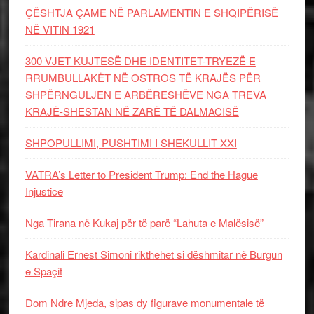
ÇËSHTJA ÇAME NË PARLAMENTIN E SHQIPËRISË
NË VITIN 1921
300 VJET KUJTESË DHE IDENTITET-TRYEZË E
RRUMBULLAKËT NË OSTROS TË KRAJËS PËR
SHPËRNGULJEN E ARBËRESHËVE NGA TREVA
KRAJË-SHESTAN NË ZARË TË DALMACISË
SHPOPULLIMI, PUSHTIMI I SHEKULLIT XXI
VATRA’s Letter to President Trump: End the Hague
Injustice
Nga Tirana në Kukaj për të parë “Lahuta e Malësisë”
Kardinali Ernest Simoni rikthehet si dëshmitar në Burgun
e Spaçit
Dom Ndre Mjeda, sipas dy figurave monumentale të