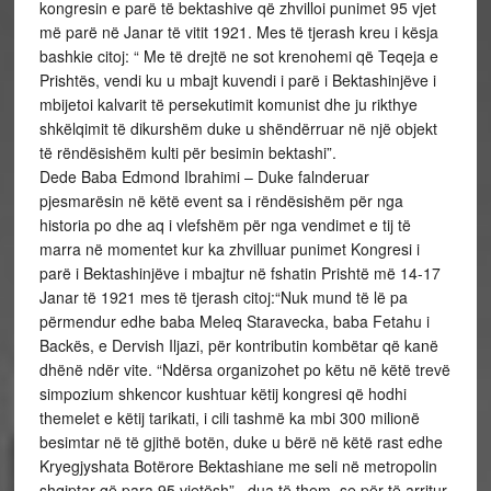
kongresin e parë të bektashive që zhvilloi punimet 95 vjet
më parë në Janar të vitit 1921. Mes të tjerash kreu i kësja
bashkie citoj: “ Me të drejtë ne sot krenohemi që Teqeja e
Prishtës, vendi ku u mbajt kuvendi i parë i Bektashinjëve i
mbijetoi kalvarit të persekutimit komunist dhe ju rikthye
shkëlqimit të dikurshëm duke u shëndërruar në një objekt
të rëndësishëm kulti për besimin bektashi”.
Dede Baba Edmond Ibrahimi – Duke falnderuar
pjesmarësin në këtë event sa i rëndësishëm për nga
historia po dhe aq i vlefshëm për nga vendimet e tij të
marra në momentet kur ka zhvilluar punimet Kongresi i
parë i Bektashinjëve i mbajtur në fshatin Prishtë më 14-17
Janar të 1921 mes të tjerash citoj:“Nuk mund të lë pa
përmendur edhe baba Meleq Staravecka, baba Fetahu i
Backës, e Dervish Iljazi, për kontributin kombëtar që kanë
dhënë ndër vite. “Ndërsa organizohet po këtu në këtë trevë
simpozium shkencor kushtuar këtij kongresi që hodhi
themelet e këtij tarikati, i cili tashmë ka mbi 300 milionë
besimtar në të gjithë botën, duke u bërë në këtë rast edhe
Kryegjyshata Botërore Bektashiane me seli në metropolin
shqiptar që para 95 vjetësh”., dua të them, se për të arritur