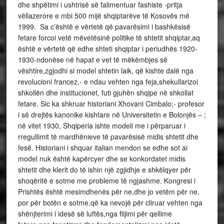
dhe shpëtimi i ushtrisë së falimentuar fashiste -pritja
vëllazerore e mbi 500 mijë shqiptarëve të Kosovës më
1999. Sa c’është e vërtetë që pavarësimi i bashkësisë
fetare forcoi vetë mëvetësinë politike të shtetit shqiptar,aq
është e vërtetë që edhe shteti shqiptar i periudhës 1920-
1930-ndonëse në hapat e vet të mëkëmbjes së
vështire,zgjodhi si model shtetin laik, që kishte dalë nga
revolucioni francez,- e ndau vehten nga feja,shekullarizoi
shkollën dhe institucionet, futi gjuhën shqipe në shkollat
fetare. Sic ka shkruar historiani Xhovani Cimbalo;- profesor
i së drejtës kanonike kishtare në Universitetin e Bolonjës – ;
në vitet 1930, Shqiperia ishte modeli me i përparuar i
rregullimit të mardhënieve të pavarësisë midis shtetit dhe
fesë. Historiani i shquar italian mendon se edhe sot ai
model nuk është kapërcyer dhe se konkordatet midis
shtetit dhe klerit do të ishin një zgjidhje e shkëlqyer për
shoqëritë e sotme me probleme të ngjashme. Kongresi i
Prishtës është mesimdhenës për ne,dhe jo vetëm për ne,
por për botën e sotme,që ka nevojë për cliruar vehten nga
shënjterimi i idesë së luftës,nga flijimi për qellime