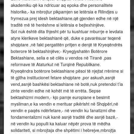
akademiku që ka ndricuar aq epoka dhe personalitete
historike,- ka mbrojtur pikpamjen se letërsia e Rilindjes u
frymezua prej idesh bektashiane,që gjenden edhe në një
traditë më të herëshme si letërsia e bejtexhinjëve.
Sot nuk është dita thjesht për tu kushtuar mburrje e levdata
atyre klerikeve bektashianë që, duke e pavarësuar teqenë
shqiptare ,në fakt pergatitën pritjen e denjë të Kryeqëndrës
boterore të bektashinjëve;- Kryegjyshatën Botërore
Bektashiane, selia e së cilës u vendos në Tiranë ,pas
reformave të Ataturkut në Turqinë Republikane.
Kryeqëndra botërore bektashiane pësoi të njejtat rrënime si
të gjitha institucionet fetare shqiptare ,por askush,asnjë
vend,asnjë bashkësi bektashiane në botë,nuk pretendoi t’ia
zinte vendin edhe në kohët më të errëta. Sepse
bektashizmi modern,- kjo pamje europiane e besimit
mysliman,e ka vendin e merituar pikërisht në Shqipëri,në
vendin e paqës ndërfetare,- në vendin ku fanatizmi dhe
fondamentalizmi nuk kanë asnjë traditë dhe asnjë bazë,-
në vendin ku populli ka kaluar nëpër prova të mëdha
solidariteti, si mbrojtaja dhe shpëtimi i hebrejve,mbrojtja