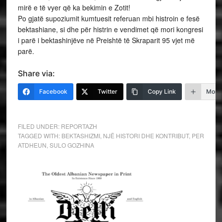
mirë e të vyer që ka bekimin e Zotit!
Po gjatë supoziumit kumtuesit referuan mbi histroin e fesë
bektashiane, si dhe për histrin e vendimet që mori kongresi
i parë i bektashinjëve në Preishtë të Skraparit 95 vjet më
parë.
Share via:
Facebook
Twitter
Copy Link
More
FILED UNDER:
REPORTAZH
TAGGED WITH:
BEKTASHIZMI
,
NJË HISTORI DHE KONTRIBUT
,
PER
ATDHEUN
,
SULO GOZHINA