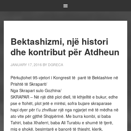
Bektashizmi, një histori
dhe kontribut për Atdheun
JANUARY 17, 2016
BY
DGRECA
Përkujtohet 95-vjetori i Kongresit të parë të Bektashive në
Prishtë të Skraparit/
Nga Skrapari sulo Gozhina/
SKRAPAR – Në një ditë plot diell, të kthjelltë e bukur, edhe
pse e ftohët, plot jetë e mirësi, sofra bujare skraparase
hapi dyer për t’u zhvilluar një nga ngjarjet më të mëdha në
ato vite për gjithë Shqipërinë. Me burra kombi, si baba
Tahiri, baba Xhaferri, baba Ali Turabiu e shumë të tjerë,
miq e shokë, besimtarë e banorë të thjesht, klerik,